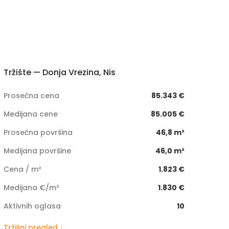
Tržište — Donja Vrezina, Nis
Prosečna cena
85.343 €
Medijana cene
85.005 €
Prosečna površina
46,8 m²
Medijana površine
46,0 m²
Cena / m²
1.823 €
Medijana €/m²
1.830 €
Aktivnih oglasa
10
Tržišni pregled ↓