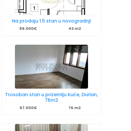
Na prodaju 1.5 stan u novogradnji
99.000€
43 m2
Trosoban stan u prizemlju kuće, Durlan,
76m2
67.000€
76 m2