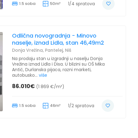
1.5 soba
50m²
1/4 spratova
Odlična novogradnja - Minovo
naselje, iznad Lidla, stan 46,49m2
Donja Vrežina, Pantelej, Niš
Na prodaju stan u izgradnji u naselju Donja
Vrežina iznad Lidla i Disa. U blizini su OŠ Mika
Antić, Durlanska pijaca, razni marketi,
autobusko...
više
86.010€
(1 869 €/m²)
1.5 soba
46m²
1/2 spratova