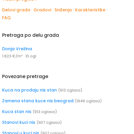
Delovi grada
·
Gradovi
·
Sniženja
·
Karakteristike
·
FAQ
Pretraga po delu grada
Donja Vrežina
1.823 €/m² · 10 ogl.
Povezane pretrage
Kuca na prodaju nis stan
(913 oglasa)
Zamena stana kuce nis beograd
(1946 oglasa)
Kuca stan nis
(913 oglasa)
Stanovi kuci nis
(907 oglasa)
Stanovi u kuci nis
(907 oglasa)