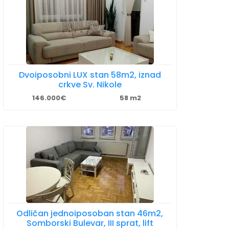
Dvoiposobni LUX stan 58m2, iznad
crkve Sv. Nikole
146.000€
58 m2
Odličan jednoiposoban stan 46m2,
Somborski Bulevar, III sprat, lift