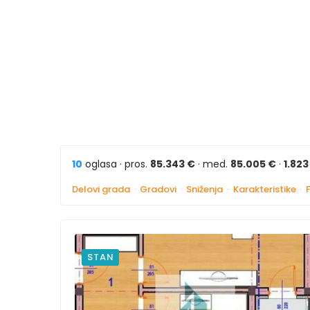
10
oglasa · pros.
85.343 €
· med.
85.005 €
·
1.82
Delovi grada
·
Gradovi
·
Sniženja
·
Karakteristike
·
STAN