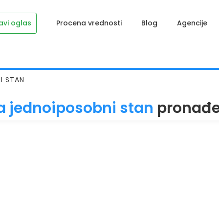
avi oglas
Procena vrednosti
Blog
Agencije
I STAN
na jednoiposobni stan
pronađ