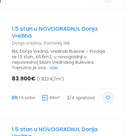
1.5 stan u NOVOGRADNJI, Donja
Vrežina
Donja vrežina, Pantelej, Niš
Niš, Donja Vrežina, Vrežinski Bulevar - Prodaje
se 1.5 stan, 46.6m2, u novogradnji u
neposrednoj blizini Vrežinskog Bulevara.
Trenutno je ova...
više
83.900€
(1 823 €/m²)
1.5 soba
46m²
2/4 spratova
1.5 stan u NOVOGRADNJI, Donja