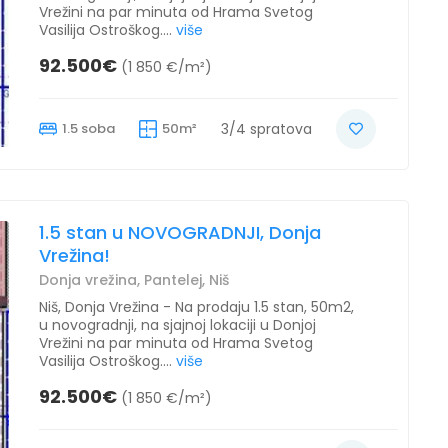
Vrežini na par minuta od Hrama Svetog
Vasilija Ostroškog....
više
92.500€
(1 850 €/m²)
1.5 soba
50m²
3/4 spratova
1.5 stan u NOVOGRADNJI, Donja
Vrežina!
Donja vrežina, Pantelej, Niš
Niš, Donja Vrežina - Na prodaju 1.5 stan, 50m2,
u novogradnji, na sjajnoj lokaciji u Donjoj
Vrežini na par minuta od Hrama Svetog
Vasilija Ostroškog....
više
92.500€
(1 850 €/m²)