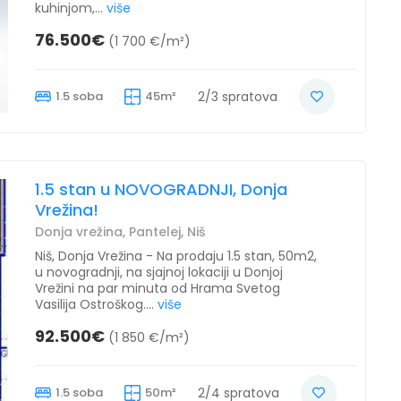
kuhinjom,...
više
76.500€
(1 700 €/m²)
1.5 soba
45m²
2/3 spratova
1.5 stan u NOVOGRADNJI, Donja
Vrežina!
Donja vrežina, Pantelej, Niš
Niš, Donja Vrežina - Na prodaju 1.5 stan, 50m2,
u novogradnji, na sjajnoj lokaciji u Donjoj
Vrežini na par minuta od Hrama Svetog
Vasilija Ostroškog....
više
92.500€
(1 850 €/m²)
1.5 soba
50m²
2/4 spratova