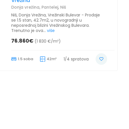
Vrežina
Donja vrežina, Pantelej, Niš
Niš, Donja Vrežina, Vrežinski Bulevar - Prodaje
se 1.5 stan, 42.7m2, u novogradnji u
neposrednoj blizini Vrežinskog Bulevara.
Trenutno je ova...
više
76.860€
(1 830 €/m²)
1.5 soba
42m²
1/4 spratova