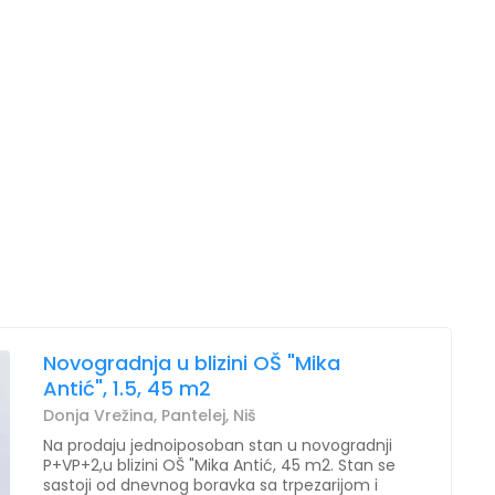
Novogradnja u blizini OŠ "Mika
Antić", 1.5, 45 m2
Donja Vrežina, Pantelej, Niš
Na prodaju jednoiposoban stan u novogradnji
P+VP+2,u blizini OŠ "Mika Antić, 45 m2. Stan se
sastoji od dnevnog boravka sa trpezarijom i