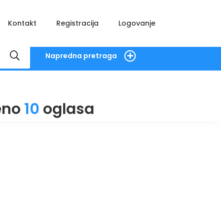
Kontakt
Registracija
Logovanje
Napredna pretraga
eno
10
oglasa