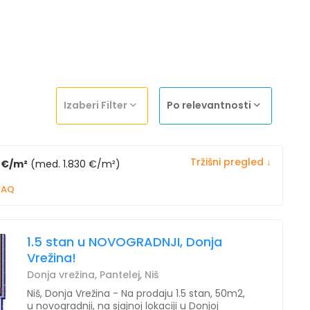
Izaberi Filter
Po relevantnosti
Tržišni pregled ↓
3 €/m²
(med. 1.830 €/m²)
FAQ
1.5 stan u NOVOGRADNJI, Donja
Vrežina!
Donja vrežina, Pantelej, Niš
Niš, Donja Vrežina - Na prodaju 1.5 stan, 50m2,
u novogradnji, na sjajnoj lokaciji u Donjoj