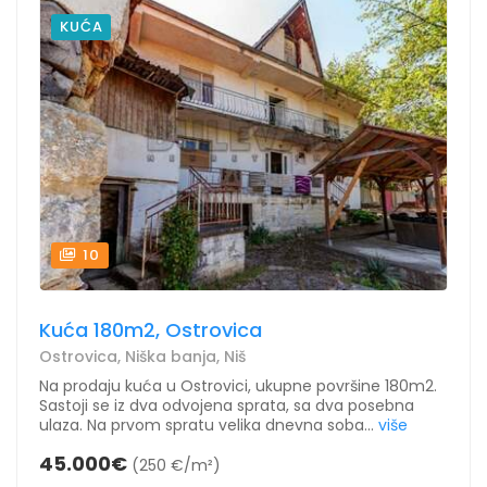
KUĆA
10
Kuća 180m2, Ostrovica
Ostrovica, Niška banja, Niš
Na prodaju kuća u Ostrovici, ukupne površine 180m2.
Sastoji se iz dva odvojena sprata, sa dva posebna
ulaza. Na prvom spratu velika dnevna soba...
više
45.000€
(250 €/m²)