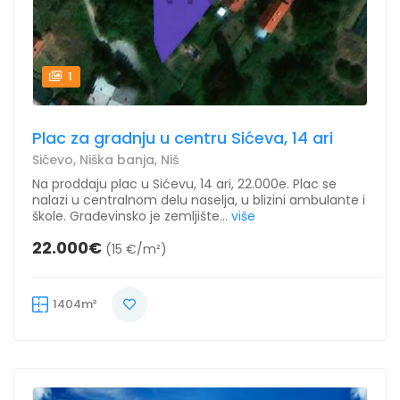
1
Plac za gradnju u centru Sićeva, 14 ari
Sićevo, Niška banja, Niš
Na proddaju plac u Sićevu, 14 ari, 22.000e. Plac se
nalazi u centralnom delu naselja, u blizini ambulante i
škole. Građevinsko je zemljište...
više
22.000€
(15 €/m²)
1404m²