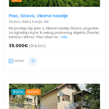
Plac, Sićevo, Vikend naselje
Sićevo, Niška banja, Niš
Na prodaju lep plac u Vikend naselju Sićevo, pogodan
za izgradnju kuće, ili nekog poslovnog objekta (hostel,
kafana i slično). Plac izlazi na...
više
35.000€
(31 €/m²)
1117m²
KUĆA
NOVO