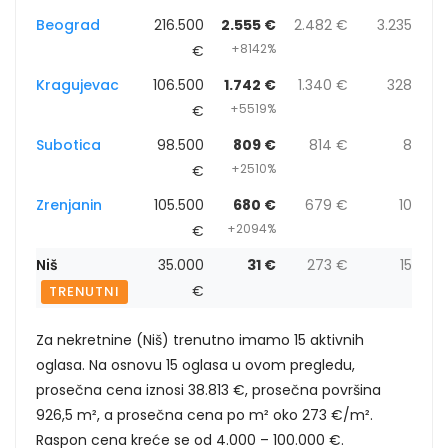
Beograd
216.500
2.555 €
2.482 €
3.235
+8142%
€
Kragujevac
106.500
1.742 €
1.340 €
328
+5519%
€
Subotica
98.500
809 €
814 €
8
+2510%
€
Zrenjanin
105.500
680 €
679 €
10
+2094%
€
Niš
35.000
31 €
273 €
15
€
TRENUTNI
Za nekretnine (Niš) trenutno imamo 15 aktivnih
oglasa. Na osnovu 15 oglasa u ovom pregledu,
prosečna cena iznosi 38.813 €, prosečna površina
926,5 m², a prosečna cena po m² oko 273 €/m².
Raspon cena kreće se od 4.000 – 100.000 €.