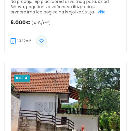
Na prodaju lep plac, pored asvaltnog puta, iznad
Sićeva, pogodan za voćarstvo ili izgradnju
brvnare.Ima lep pogled na krajolike.Struja...
više
6.000€
(4 €/m²)
1322m²
KUĆA