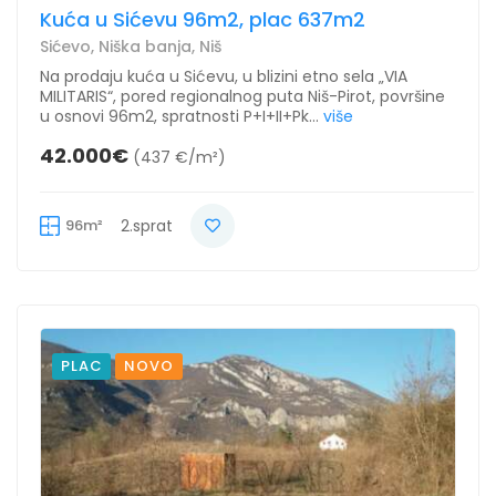
Kuća u Sićevu 96m2, plac 637m2
Sićevo, Niška banja, Niš
Na prodaju kuća u Sićevu, u blizini etno sela „VIA
MILITARIS“, pored regionalnog puta Niš-Pirot, površine
u osnovi 96m2, spratnosti P+I+II+Pk...
više
42.000€
(437 €/m²)
96m²
2.sprat
PLAC
NOVO