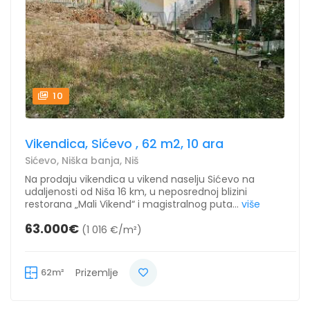
10
Vikendica, Sićevo , 62 m2, 10 ara
Sićevo, Niška banja, Niš
Na prodaju vikendica u vikend naselju Sićevo na
udaljenosti od Niša 16 km, u neposrednoj blizini
restorana „Mali Vikend“ i magistralnog puta...
više
63.000€
(1 016 €/m²)
62m²
Prizemlje