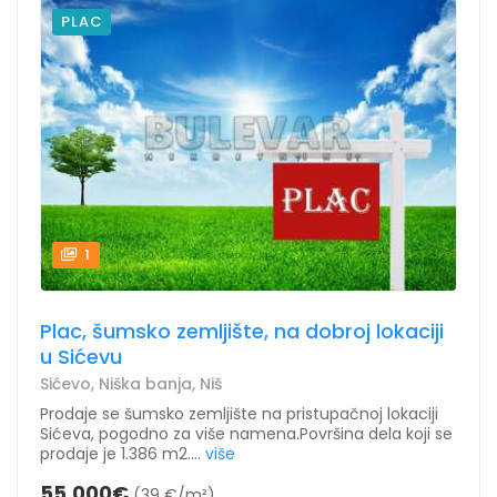
PLAC
1
Plac, šumsko zemljište, na dobroj lokaciji
u Sićevu
Sićevo, Niška banja, Niš
Prodaje se šumsko zemljište na pristupačnoj lokaciji
Sićeva, pogodno za više namena.Površina dela koji se
prodaje je 1.386 m2....
više
55.000€
(39 €/m²)