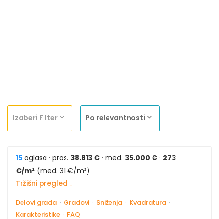
Izaberi Filter
Po relevantnosti
15
oglasa · pros.
38.813 €
· med.
35.000 €
·
273
€/m²
(med. 31 €/m²)
Tržišni pregled ↓
Delovi grada
·
Gradovi
·
Sniženja
·
Kvadratura
·
Karakteristike
·
FAQ