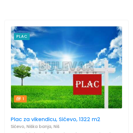
PLAC
1
Plac za vikendicu, Sićevo, 1322 m2
Sićevo, Niška banja, Niš