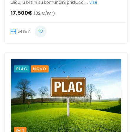
ulicu, u blizini su komunalni priključci....
više
17.500€
(32 €/m²)
543m²
PLAC
NOVO
1