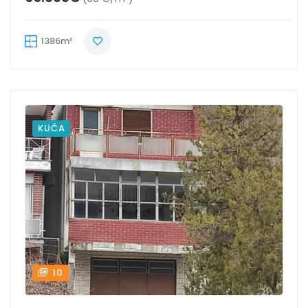
1386m²
KUĆA
10