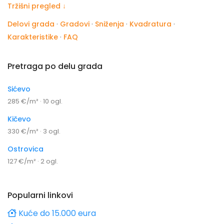
Tržišni pregled ↓
Delovi grada
·
Gradovi
·
Sniženja
·
Kvadratura
·
Karakteristike
·
FAQ
Pretraga po delu grada
Sićevo
285 €/m² · 10 ogl.
Kičevo
330 €/m² · 3 ogl.
Ostrovica
127 €/m² · 2 ogl.
Popularni linkovi
Kuće do 15.000 eura