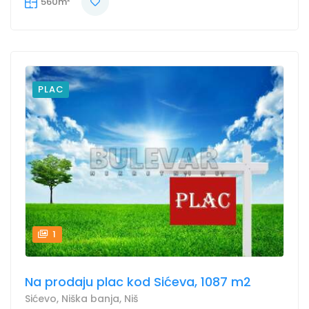
560m²
PLAC
1
Na prodaju plac kod Sićeva, 1087 m2
Sićevo, Niška banja, Niš