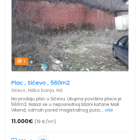
1
Plac , Sićevo , 560m2
Sićevo, Niška banja, Niš
Na prodaju plac u Sićevu. Ukupna površina placa je
560m2. Nalazi se u neposrednoj blizini kafane Mali
Vikend, odmah pored magistralnog puta....
više
11.000€
(19 €/m²)