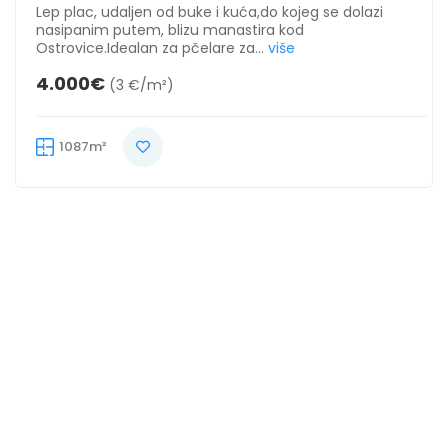
Lep plac, udaljen od buke i kuća,do kojeg se dolazi
nasipanim putem, blizu manastira kod
Ostrovice.Idealan za pčelare za...
više
4.000€
(3 €/m²)
1087m²