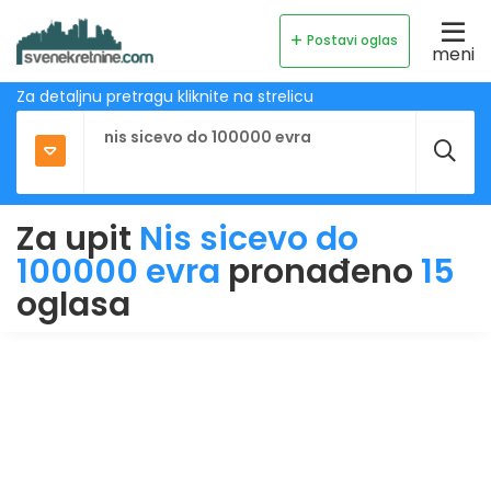
Postavi oglas
meni
Za detaljnu pretragu kliknite na strelicu
Za upit
Nis sicevo do
100000 evra
pronađeno
15
oglasa