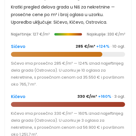
Kratki pregled delova grada u Niš za nekretnine —
prosečne cene po m² i broj oglasa u uzorku.
Uporedba uključuje: Sićevo, Kičevo, Ostrovica.
Najjeftinije: 127 €/m²
Najskuplje: 330 €/m²
Sićevo
285 €/m²
+124%
· 10 ogl.
Sićevo ima prosečno 285 €/m² — 124% iznad najjeftinijeg
dela grada (Ostrovica). U uzorku je 10 oglasa za
nekretnine, s prosečnom cenom od 35.550 € i površinom
oko 765,7 m².
Kičevo
330 €/m²
+160%
· 3 ogl.
Kičevo ima prosečno 330 €/m² — 160% iznad najjeftinijeg
dela grada (Ostrovica). U uzorku je 3 oglasa za
nekretnine, s prosečnom cenom od 56.900 € i površinom
oko 1.251,7 m².