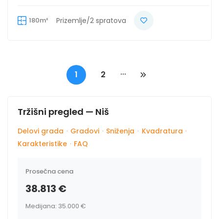
180m²
Prizemlje/2 spratova
...
1
2
Tržišni pregled — Niš
Delovi grada
·
Gradovi
·
Sniženja
·
Kvadratura
·
Karakteristike
·
FAQ
Prosečna cena
38.813 €
Medijana: 35.000 €