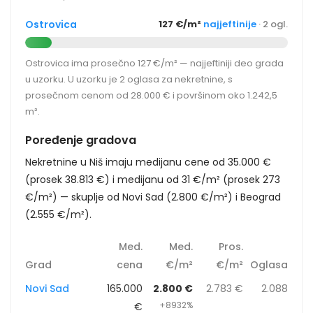
Ostrovica
127 €/m²
najjeftinije
· 2 ogl.
Ostrovica ima prosečno 127 €/m² — najjeftiniji deo grada
u uzorku. U uzorku je 2 oglasa za nekretnine, s
prosečnom cenom od 28.000 € i površinom oko 1.242,5
m².
Poređenje gradova
Nekretnine u Niš imaju medijanu cene od 35.000 €
(prosek 38.813 €) i medijanu od 31 €/m² (prosek 273
€/m²) — skuplje od Novi Sad (2.800 €/m²) i Beograd
(2.555 €/m²).
Med.
Med.
Pros.
Grad
cena
€/m²
€/m²
Oglasa
Novi Sad
165.000
2.800 €
2.783 €
2.088
+8932%
€