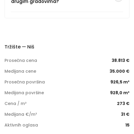
drugim gradovima?
Tržište — Niš
Prosečna cena
38.813 €
Medijana cene
35.000 €
Prosečna površina
926,5 m²
Medijana površine
928,0 m²
Cena / m²
273 €
Medijana €/m²
31 €
Aktivnih oglasa
15