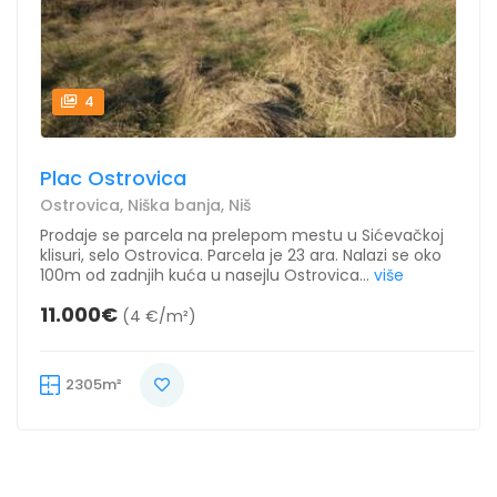
4
Plac Ostrovica
Ostrovica, Niška banja, Niš
Prodaje se parcela na prelepom mestu u Sićevačkoj
klisuri, selo Ostrovica. Parcela je 23 ara. Nalazi se oko
100m od zadnjih kuća u nasejlu Ostrovica...
više
11.000€
(4 €/m²)
2305m²