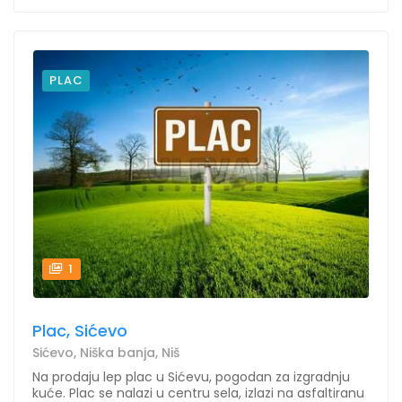
PLAC
1
Plac, Sićevo
Sićevo, Niška banja, Niš
Na prodaju lep plac u Sićevu, pogodan za izgradnju
kuće. Plac se nalazi u centru sela, izlazi na asfaltiranu