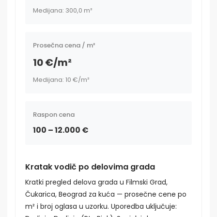
Medijana: 300,0 m²
Prosečna cena / m²
10 €/m²
Medijana: 10 €/m²
Raspon cena
100 – 12.000 €
Kratak vodič po delovima grada
Kratki pregled delova grada u Filmski Grad,
Čukarica, Beograd za kuća — prosečne cene po
m² i broj oglasa u uzorku. Uporedba uključuje: