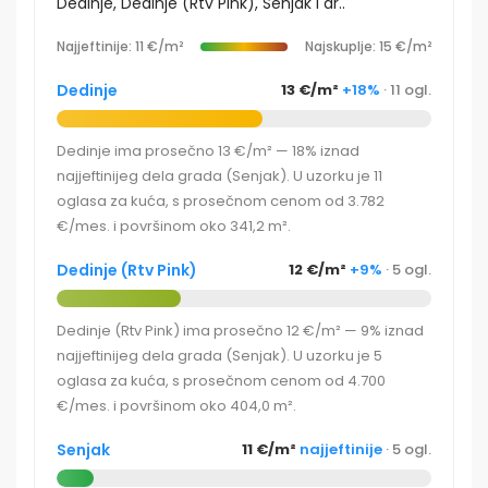
Dedinje, Dedinje (Rtv Pink), Senjak i dr..
Najjeftinije: 11 €/m²
Najskuplje: 15 €/m²
Dedinje
13 €/m²
+18%
· 11 ogl.
Dedinje ima prosečno 13 €/m² — 18% iznad
najjeftinijeg dela grada (Senjak). U uzorku je 11
oglasa za kuća, s prosečnom cenom od 3.782
€/mes. i površinom oko 341,2 m².
Dedinje (Rtv Pink)
12 €/m²
+9%
· 5 ogl.
Dedinje (Rtv Pink) ima prosečno 12 €/m² — 9% iznad
najjeftinijeg dela grada (Senjak). U uzorku je 5
oglasa za kuća, s prosečnom cenom od 4.700
€/mes. i površinom oko 404,0 m².
Senjak
11 €/m²
najjeftinije
· 5 ogl.