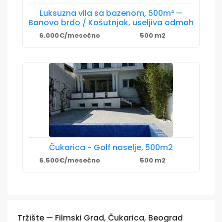
Luksuzna vila sa bazenom, 500m² —
Banovo brdo / Košutnjak, useljiva odmah
6.000€/mesečno
500 m2
Čukarica - Golf naselje, 500m2
6.500€/mesečno
500 m2
Tržište — Filmski Grad, Čukarica, Beograd