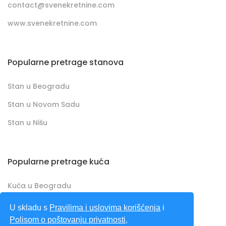
contact@svenekretnine.com
www.svenekretnine.com
Popularne pretrage stanova
Stan u Beogradu
Stan u Novom Sadu
Stan u Nišu
Popularne pretrage kuća
Kuća u Beogradu
Kuća u Novom Sadu
U skladu s
Pravilima i uslovima korišćenja
i
Polisom o poštovanju privatnosti
,
Kuća u Nišu