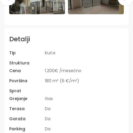
Detalji
Tip
Kuća
Struktura
Cena
1.200€ /mesečno
Površina
180 m² (6 €/m²)
Sprat
Grejanje
Gas
Terasa
Da
Garaža
Da
Parking
Da