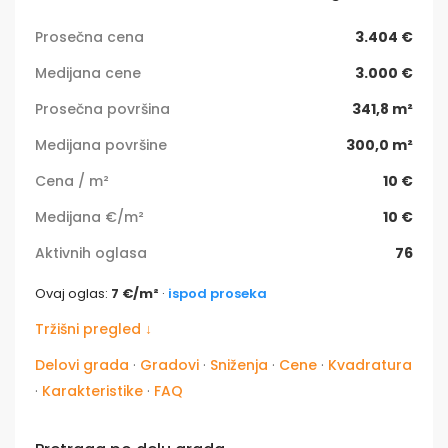
Prosečna cena
3.404 €
Medijana cene
3.000 €
Prosečna površina
341,8 m²
Medijana površine
300,0 m²
Cena / m²
10 €
Medijana €/m²
10 €
Aktivnih oglasa
76
Ovaj oglas:
7 €/m²
·
ispod proseka
Tržišni pregled ↓
Delovi grada
·
Gradovi
·
Sniženja
·
Cene
·
Kvadratura
·
Karakteristike
·
FAQ