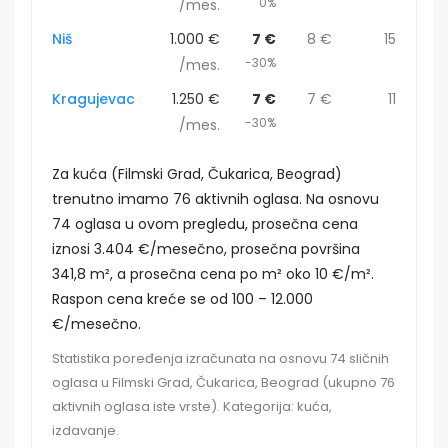
0%
/mes.
Niš
1.000 €
7 €
8 €
15
-30%
/mes.
Kragujevac
1.250 €
7 €
7 €
11
-30%
/mes.
Za kuća (Filmski Grad, Čukarica, Beograd)
trenutno imamo 76 aktivnih oglasa. Na osnovu
74 oglasa u ovom pregledu, prosečna cena
iznosi 3.404 €/mesečno, prosečna površina
341,8 m², a prosečna cena po m² oko 10 €/m².
Raspon cena kreće se od 100 – 12.000
€/mesečno.
Statistika poređenja izračunata na osnovu 74 sličnih
oglasa u Filmski Grad, Čukarica, Beograd (ukupno 76
aktivnih oglasa iste vrste). Kategorija: kuća,
izdavanje.