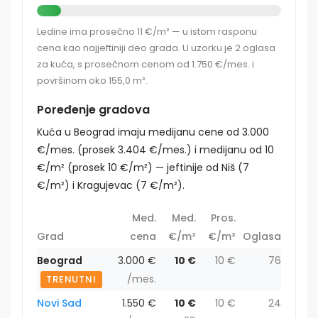
Ledine ima prosečno 11 €/m² — u istom rasponu
cena kao najjeftiniji deo grada. U uzorku je 2 oglasa
za kuća, s prosečnom cenom od 1.750 €/mes. i
površinom oko 155,0 m².
Poređenje gradova
Kuća u Beograd imaju medijanu cene od 3.000
€/mes. (prosek 3.404 €/mes.) i medijanu od 10
€/m² (prosek 10 €/m²) — jeftinije od Niš (7
€/m²) i Kragujevac (7 €/m²).
Med.
Med.
Pros.
Grad
cena
€/m²
€/m²
Oglasa
Beograd
3.000 €
10 €
10 €
76
/mes.
TRENUTNI
Novi Sad
1.550 €
10 €
10 €
24