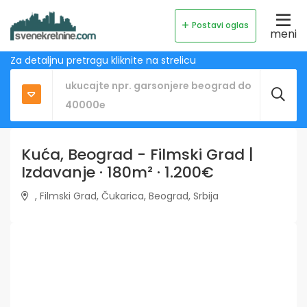
Postavi oglas
meni
Za detaljnu pretragu kliknite na strelicu
Kuća, Beograd - Filmski Grad |
Izdavanje · 180m² · 1.200€
, Filmski Grad, Čukarica, Beograd, Srbija