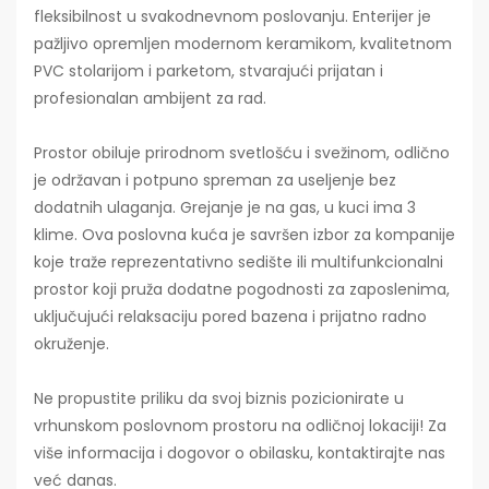
fleksibilnost u svakodnevnom poslovanju. Enterijer je
pažljivo opremljen modernom keramikom, kvalitetnom
PVC stolarijom i parketom, stvarajući prijatan i
profesionalan ambijent za rad.
Prostor obiluje prirodnom svetlošću i svežinom, odlično
je održavan i potpuno spreman za useljenje bez
dodatnih ulaganja. Grejanje je na gas, u kuci ima 3
klime. Ova poslovna kuća je savršen izbor za kompanije
koje traže reprezentativno sedište ili multifunkcionalni
prostor koji pruža dodatne pogodnosti za zaposlenima,
uključujući relaksaciju pored bazena i prijatno radno
okruženje.
Ne propustite priliku da svoj biznis pozicionirate u
vrhunskom poslovnom prostoru na odličnoj lokaciji! Za
više informacija i dogovor o obilasku, kontaktirajte nas
već danas.