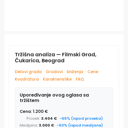
Tržišna analiza — Filmski Grad,
Čukarica, Beograd
Delovi grada
·
Gradovi
·
Sniženja
·
Cene
·
Kvadratura
·
Karakteristike
·
FAQ
Upoređivanje ovog oglasa sa
tržištem
Cena: 1.200 €
Prosek:
3.404 €
·
-65% (ispod proseka)
Medijana:
3.000 €
·
-60% (ispod medijane)