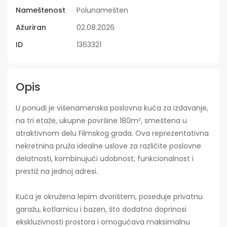
Nameštenost
Polunamešten
Ažuriran
02.08.2026
ID
1363321
Opis
U ponudi je višenamenska poslovna kuća za izdavanje,
na tri etaže, ukupne površine 180m², smeštena u
atraktivnom delu Filmskog grada. Ova reprezentativna
nekretnina pruža idealne uslove za različite poslovne
delatnosti, kombinujući udobnost, funkcionalnost i
prestiž na jednoj adresi.
Kuća je okružena lepim dvorištem, poseduje privatnu
garažu, kotlarnicu i bazen, što dodatno doprinosi
ekskluzivnosti prostora i omogućava maksimalnu