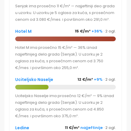
Senjak ima prosečno 11 €/m² — najjeftiniji deo grada
u uzorku. U uzorku je 5 oglasa za kuća, s prosečnom
cenom od 3.080 €/mes. i površinom oko 291,0 m².
Hotel M
15 €/m²
+36%
· 2 ogl.
Hotel M ima prosečno 15 €/m² — 36% iznad
najjeftinijeg dela grada (Senjak). U uzorku je 2
oglasa za kuća, s prosečnom cenom od 3.750
€/mes. i površinom oko 255,0 m².
Uciteljsko Naselje
12 €/m²
+9%
· 2 ogl.
Uciteljsko Naselje ima prosečno 12 €/m² — 9% iznad
najjeftinijeg dela grada (Senjak). U uzorku je 2
oglasa za kuća, s prosečnom cenom od 4.850
€/mes. i površinom oko 375,0 m².
Ledine
11 €/m²
najjeftinije
· 2 ogl.