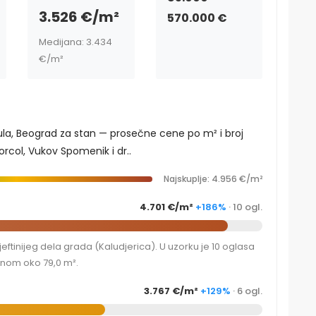
3.526 €/m²
570.000 €
Medijana: 3.434
€/m²
ula, Beograd za stan — prosečne cene po m² i broj
rcol, Vukov Spomenik i dr..
Najskuplje: 4.956 €/m²
4.701 €/m²
+186%
· 10 ogl.
ftinijeg dela grada (Kaludjerica). U uzorku je 10 oglasa
inom oko 79,0 m².
3.767 €/m²
+129%
· 6 ogl.