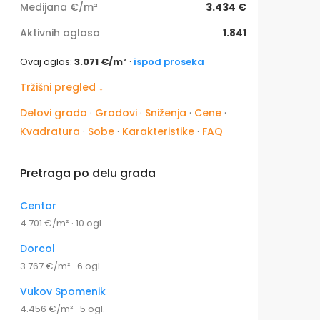
Medijana €/m²
3.434 €
Aktivnih oglasa
1.841
Ovaj oglas:
3.071 €/m²
·
ispod proseka
Tržišni pregled ↓
Delovi grada
·
Gradovi
·
Sniženja
·
Cene
·
Kvadratura
·
Sobe
·
Karakteristike
·
FAQ
Pretraga po delu grada
Centar
4.701 €/m² · 10 ogl.
Dorcol
3.767 €/m² · 6 ogl.
Vukov Spomenik
4.456 €/m² · 5 ogl.