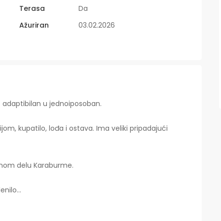
Terasa
Da
Ažuriran
03.02.2026
– adaptibilan u jednoiposoban.
jom, kupatilo, lođa i ostava. Ima veliki pripadajući
alnom delu Karaburme.
lenilo…