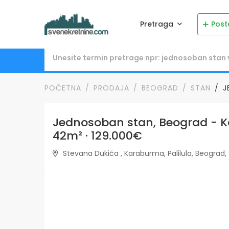
Pretraga
Post
POČETNA
PRODAJA
BEOGRAD
STAN
J
Jednosoban stan, Beograd - K
42m² · 129.000€
Stevana Dukića , Karaburma, Palilula, Beograd, 