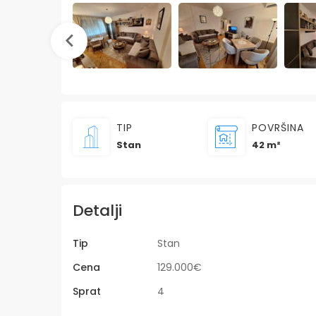
TIP
POVRŠINA
Stan
42 m²
Detalji
Tip
Stan
Cena
129.000€
Sprat
4