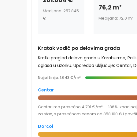
261.684 €
76,2 m²
Medijana: 257.845
€
Medijana: 72,0 m²
Kratak vodič po delovima grada
Kratki pregled delova grada u Karaburma, Palil
oglasa u uzorku. Uporedba uključuje: Centar, Do
Najjeftinije: 1.643 €/m²
Centar
Centar ima prosečno 4.701 €/m² — 186% iznad najje
za stan, s prosečnom cenom od 358.100 € i površ
Dorcol