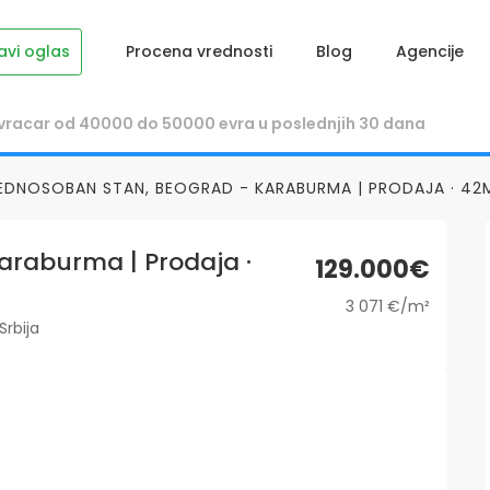
avi oglas
Procena vrednosti
Blog
Agencije
EDNOSOBAN STAN, BEOGRAD - KARABURMA | PRODAJA · 42M
araburma | Prodaja ·
129.000€
3 071 €/m²
Srbija