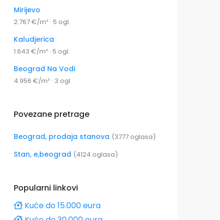
Mirijevo
2.767 €/m² · 5 ogl.
Kaludjerica
1.643 €/m² · 5 ogl.
Beograd Na Vodi
4.956 €/m² · 3 ogl.
Povezane pretrage
Beograd, prodaja stanova
(3777 oglasa)
Stan, e,beograd
(4124 oglasa)
Popularni linkovi
Kuće do 15.000 eura
Kuće do 30.000 eura