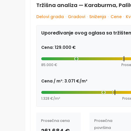
Tržišna analiza — Karaburma, Pali
Delovi grada
·
Gradovi
·
Sniženja
·
Cene
·
Kv
Upoređivanje ovog oglasa sa tržište
Cena: 129.000 €
85.000 €
Prose
Cena / m²: 3.071 €/m²
1.328 €/m²
Pros
Prosečna cena
Prosečna
površina