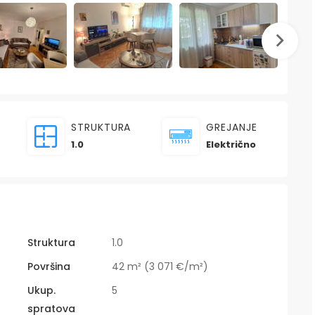
STRUKTURA
GREJANJE
1.0
Električno
Struktura
1.0
Površina
42 m² (3 071 €/m²)
Ukup.
5
spratova