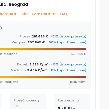
lula, Beograd
adratura
·
Sobe
·
Karakteristike
·
FAQ
m
Prosek:
261.684 €
·
-51% (ispod proseka)
Medijana:
257.845 €
·
-50% (ispod medijane)
k · Medijana
570.000 €
Prosek:
3.526 €/m²
·
-13% (ispod proseka)
Medijana:
3.434 €/m²
·
-11% (ispod medijane)
ek · Medijana
8.382 €/m²
Prosečna cena /
Raspon cena
m²
85.000 –