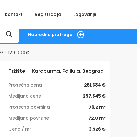
Kontakt
Registracija
Logovanje
Napredna pretraga
² · 129.000€
Tržište — Karaburma, Palilula, Beograd
Prosečna cena
261.684 €
Medijana cene
257.845 €
Prosečna površina
76,2 m²
Medijana površine
72,0 m²
Cena / m²
3.526 €