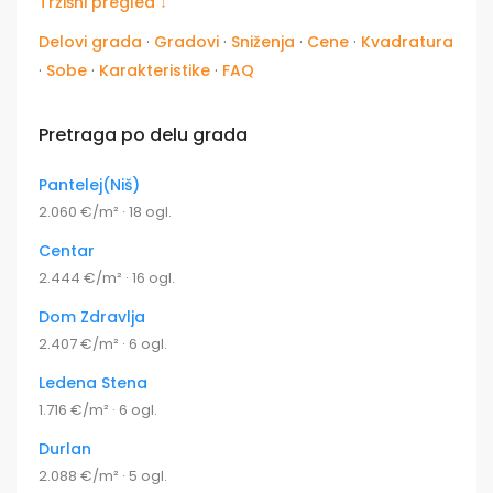
Tržišni pregled ↓
Delovi grada
·
Gradovi
·
Sniženja
·
Cene
·
Kvadratura
·
Sobe
·
Karakteristike
·
FAQ
Pretraga po delu grada
Pantelej(Niš)
2.060 €/m² · 18 ogl.
Centar
2.444 €/m² · 16 ogl.
Dom Zdravlja
2.407 €/m² · 6 ogl.
Ledena Stena
1.716 €/m² · 6 ogl.
Durlan
2.088 €/m² · 5 ogl.