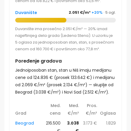
cenom od 108.822 € i površinom oko 53,6 m².
Duvanište
2.051 €/m²
+20%
· 5 ogl.
Duvanište ima prosečno 2.051 €/m² — 20% iznad
najjeftinijeg dela grada (Ledena Stena). U uzorku je
5 oglasa za jednoiposoban stan, stan, s prosečnom
cenom od 160.700 € i površinom oko 77,8 m².
Poređenje gradova
Jednoiposoban stan, stan u Niš imaju medijanu
cene od 124.836 € (prosek 133.642 €) i medijanu
od 2.069 €/m² (prosek 2.134 €/m²) — skuplje od
Beograd (3.038 €/m²) i Novi Sad (2.512 €/m²).
Med.
Med.
Pros.
Grad
cena
€/m²
€/m²
Oglasa
Beograd
216.500
3.038
3.173 €
1.829
€
€