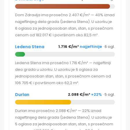
Dom Zdravlja ima prosečno 2.407 €/m² — 40% iznad
najjeftinijeg dela grada (Ledena Stena). U uzorku je
6 oglasa za jednoiposoban stan, stan, s prosečnom
cenom od 182.017 € i površinom oko 82,5 m².
Ledena Stena
1.716 €/m²
najjeftinije
· 6 ogl.
Ledena Stena ima prosečno 1.716 €/m² — najjeftiniji
deo grada u uzorku. U uzorku je 6 oglasa za
jednoiposoban stan, stan, s prosečnom cenom od
106.705 € i površinom oko 62,2 m².
Durlan
2.088 €/m²
+22%
· 5 ogl.
Durlan ima prosečno 2.088 €/m² — 22% iznad
najjeftinijeg dela grada (Ledena Stena). U uzorku je
5 oglasa za jednoiposoban stan, stan, s prosečnom