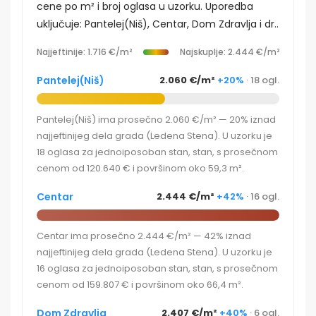
cene po m² i broj oglasa u uzorku. Uporedba
uključuje: Pantelej(Niš), Centar, Dom Zdravlja i dr..
Najjeftinije: 1.716 €/m²
Najskuplje: 2.444 €/m²
Pantelej(Niš)
2.060 €/m²
+20%
· 18 ogl.
Pantelej(Niš) ima prosečno 2.060 €/m² — 20% iznad
najjeftinijeg dela grada (Ledena Stena). U uzorku je
18 oglasa za jednoiposoban stan, stan, s prosečnom
cenom od 120.640 € i površinom oko 59,3 m².
Centar
2.444 €/m²
+42%
· 16 ogl.
Centar ima prosečno 2.444 €/m² — 42% iznad
najjeftinijeg dela grada (Ledena Stena). U uzorku je
16 oglasa za jednoiposoban stan, stan, s prosečnom
cenom od 159.807 € i površinom oko 66,4 m².
Dom Zdravlja
2.407 €/m²
+40%
· 6 ogl.