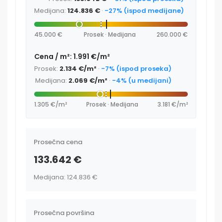
Medijana:
124.836 €
·
-27% (ispod medijane)
45.000 €
Prosek · Medijana
260.000 €
Cena / m²: 1.991 €/m²
Prosek:
2.134 €/m²
·
-7% (ispod proseka)
Medijana:
2.069 €/m²
·
-4% (u medijani)
1.305 €/m²
Prosek · Medijana
3.181 €/m²
Prosečna cena
133.642 €
Medijana: 124.836 €
Prosečna površina