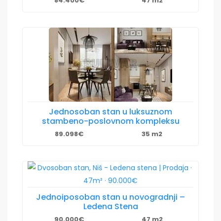
84.400€
47 m2
Jednosoban stan u luksuznom
stambeno-poslovnom kompleksu
89.098€
35 m2
Jednoiposoban stan u novogradnji –
Ledena Stena
90.000€
47 m2