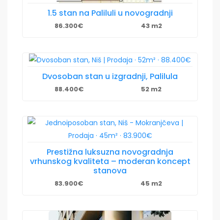
1.5 stan na Paliluli u novogradnji
86.300€
43 m2
Dvosoban stan u izgradnji, Palilula
88.400€
52 m2
Prestižna luksuzna novogradnja
vrhunskog kvaliteta – moderan koncept
stanova
83.900€
45 m2