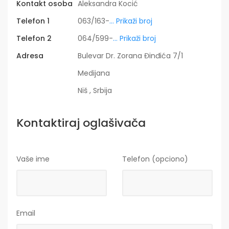
Kontakt osoba
Aleksandra Kocić
Telefon 1
063/163-
... Prikaži broj
Telefon 2
064/599-
... Prikaži broj
Adresa
Bulevar Dr. Zorana Đinđića 7/1
Medijana
Niš , Srbija
Kontaktiraj oglašivača
Vaše ime
Telefon (opciono)
Email