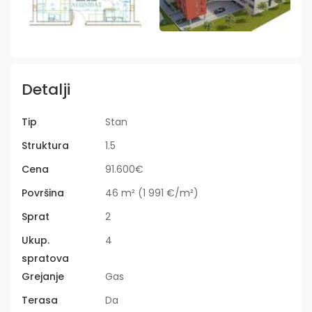
Detalji
Tip
Stan
Struktura
1.5
Cena
91.600€
Površina
46 m² (1 991 €/m²)
Sprat
2
Ukup.
4
spratova
Grejanje
Gas
Terasa
Da