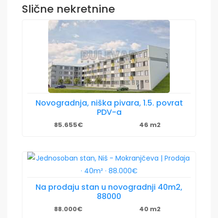
Slične nekretnine
Novogradnja, niška pivara, 1.5. povrat
PDV-a
85.655€
46 m2
Na prodaju stan u novogradnji 40m2,
88000
88.000€
40 m2