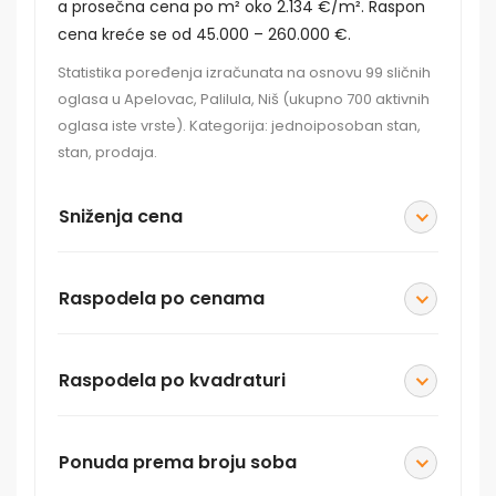
a prosečna cena po m² oko 2.134 €/m². Raspon
cena kreće se od 45.000 – 260.000 €.
Statistika poređenja izračunata na osnovu 99 sličnih
oglasa u Apelovac, Palilula, Niš (ukupno 700 aktivnih
oglasa iste vrste). Kategorija: jednoiposoban stan,
stan, prodaja.
Sniženja cena
Raspodela po cenama
Raspodela po kvadraturi
Ponuda prema broju soba