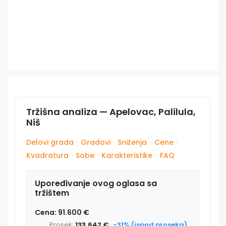
Tržišna analiza — Apelovac, Palilula,
Niš
Delovi grada
·
Gradovi
·
Sniženja
·
Cene
·
Kvadratura
·
Sobe
·
Karakteristike
·
FAQ
Upoređivanje ovog oglasa sa
tržištem
Cena: 91.600 €
Prosek:
133.642 €
·
-31% (ispod proseka)