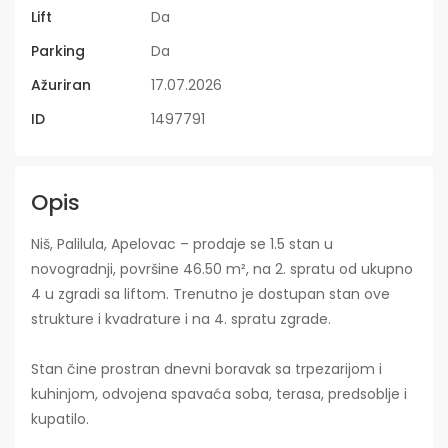
Lift
Da
Parking
Da
Ažuriran
17.07.2026
ID
1497791
Opis
Niš, Palilula, Apelovac – prodaje se 1.5 stan u
novogradnji, površine 46.50 m², na 2. spratu od ukupno
4 u zgradi sa liftom. Trenutno je dostupan stan ove
strukture i kvadrature i na 4. spratu zgrade.
Stan čine prostran dnevni boravak sa trpezarijom i
kuhinjom, odvojena spavaća soba, terasa, predsoblje i
kupatilo.