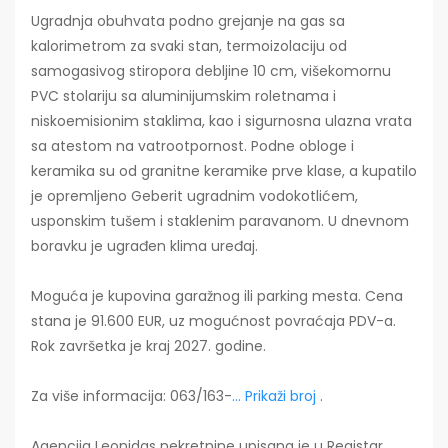
Ugradnja obuhvata podno grejanje na gas sa
kalorimetrom za svaki stan, termoizolaciju od
samogasivog stiropora debljine 10 cm, višekomornu
PVC stolariju sa aluminijumskim roletnama i
niskoemisionim staklima, kao i sigurnosna ulazna vrata
sa atestom na vatrootpornost. Podne obloge i
keramika su od granitne keramike prve klase, a kupatilo
je opremljeno Geberit ugradnim vodokotlićem,
usponskim tušem i staklenim paravanom. U dnevnom
boravku je ugrađen klima uređaj.
Moguća je kupovina garažnog ili parking mesta. Cena
stana je 91.600 EUR, uz mogućnost povraćaja PDV-a.
Rok završetka je kraj 2027. godine.
Za više informacija: 063/163-
... Prikaži broj
.
Agencija Leonidas nekretnine upisana je u Registar