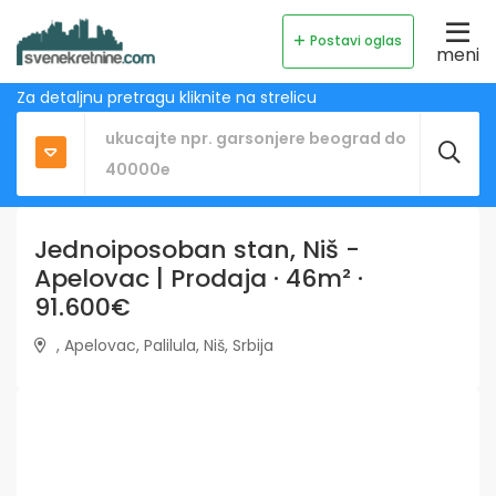
Postavi oglas
meni
Za detaljnu pretragu kliknite na strelicu
Jednoiposoban stan, Niš -
Apelovac | Prodaja · 46m² ·
91.600€
, Apelovac, Palilula, Niš, Srbija