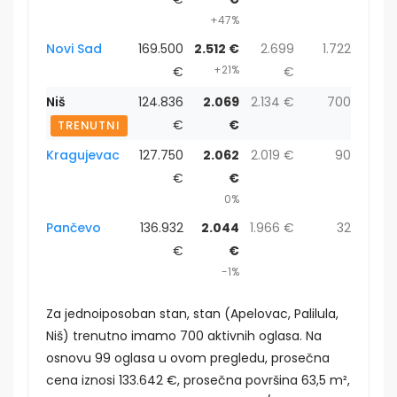
+47%
Novi Sad
169.500
2.512 €
2.699
1.722
+21%
€
€
Niš
124.836
2.069
2.134 €
700
€
€
TRENUTNI
Kragujevac
127.750
2.062
2.019 €
90
€
€
0%
Pančevo
136.932
2.044
1.966 €
32
€
€
-1%
Za jednoiposoban stan, stan (Apelovac, Palilula,
Niš) trenutno imamo 700 aktivnih oglasa. Na
osnovu 99 oglasa u ovom pregledu, prosečna
cena iznosi 133.642 €, prosečna površina 63,5 m²,