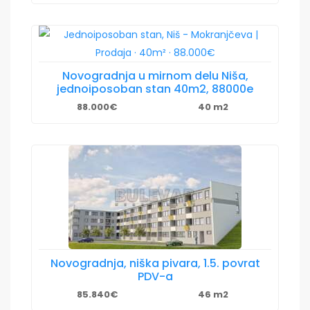
Novogradnja u mirnom delu Niša,
jednoiposoban stan 40m2, 88000e
88.000€
40 m2
Novogradnja, niška pivara, 1.5. povrat
PDV-a
85.840€
46 m2