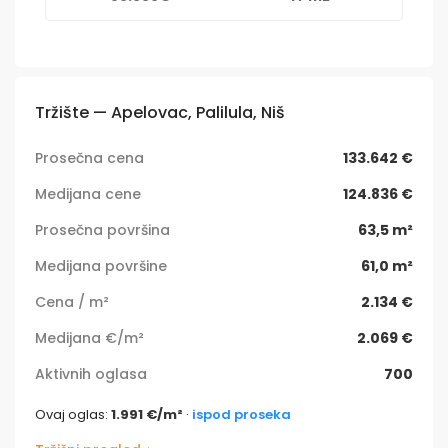
Tržište — Apelovac, Palilula, Niš
Prosečna cena
133.642 €
Medijana cene
124.836 €
Prosečna površina
63,5 m²
Medijana površine
61,0 m²
Cena / m²
2.134 €
Medijana €/m²
2.069 €
Aktivnih oglasa
700
Ovaj oglas:
1.991 €/m²
·
ispod proseka