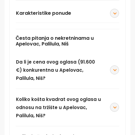
Karakteristike ponude
Česta pitanja o nekretninama u
Apelovac, Palilula, Niš
Da li je cena ovog oglasa (91.600
€) konkurentna u Apelovac,
Palilula, Niš?
Koliko košta kvadrat ovog oglasa u
odnosu na tržište u Apelovac,
Palilula, Niš?