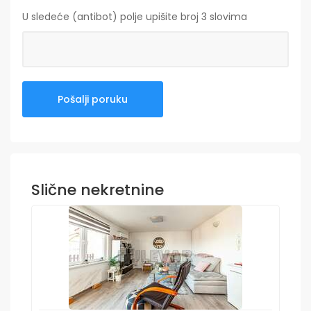
U sledeće (antibot) polje upišite broj 3 slovima
Slične nekretnine