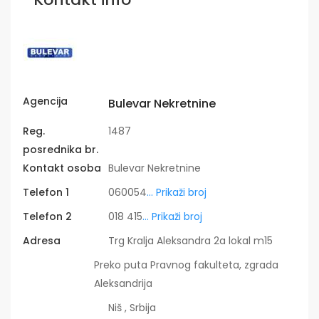
Agencija
Bulevar Nekretnine
Reg.
1487
posrednika br.
Kontakt osoba
Bulevar Nekretnine
Telefon 1
060054
... Prikaži broj
Telefon 2
018 415
... Prikaži broj
Adresa
Trg Kralja Aleksandra 2a lokal m15
Preko puta Pravnog fakulteta, zgrada
Aleksandrija
Niš , Srbija