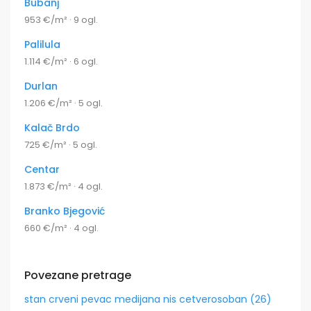
Bubanj
953 €/m² · 9 ogl.
Palilula
1.114 €/m² · 6 ogl.
Durlan
1.206 €/m² · 5 ogl.
Kalač Brdo
725 €/m² · 5 ogl.
Centar
1.873 €/m² · 4 ogl.
Branko Bjegović
660 €/m² · 4 ogl.
Povezane pretrage
stan crveni pevac medijana nis cetverosoban (26)