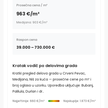
Prosečna cena / m²
963 €/m²
Medijana: 903 €/m²
Raspon cena
39.000 – 730.000 €
Kratak vodič po delovima grada
Kratki pregled delova grada u Crveni Pevac,
Medijana, Niš za kuća — prosečne cene po m² i
broj oglasa u uzorku. Uporedba uključuje: Bubanj,
Palilula, Durlan i dr..
Najjeftinije: 660 €/m²
Najskuplje: 1.873 €/m²