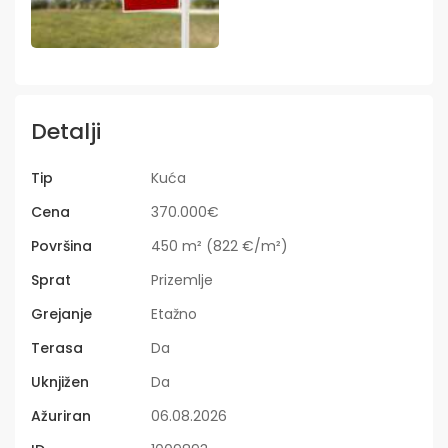
Detalji
Tip
Kuća
Cena
370.000€
Površina
450 m² (822 €/m²)
Sprat
Prizemlje
Grejanje
Etažno
Terasa
Da
Uknjižen
Da
Ažuriran
06.08.2026