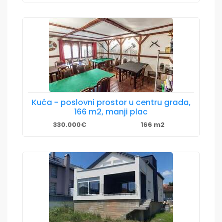
Kuća - poslovni prostor u centru grada,
166 m2, manji plac
330.000€
166 m2