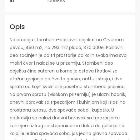
ID
1009893
Opis
Na prodaju stambeno-poslovni objekat na Crvenom
pevcu, 450 m2, na 293 m2 placa, 370.000e. Poslovni
deo sačinjen je od tri prostorije od kojih svaka ima svoj
mokri čvor i nalazi se u prizemlju. Stambeni deo
objekta čine suteren u kome je ostava i kotlovi za
etažno grejanje na čvrsto gorivo, naftu i struju, i dva
sprata od kojih svaki čini posebnu stambenu jedinicu.
Na prvom spratu (visokom prizemlju) je ulazni hodnik,
dnevni boravak sa trpezarijom i kuhinjom koji izlazi na
prostranu terasu, dve spavaće sobe i kupatilo. U
potkrovlju se nalazi dnevni boravak sa trpezarijom i
kuhinjom iz kog se stepenicama dolazi do galerije na
kojoj je jedna spavaća soba, još jedna glavna spavaća