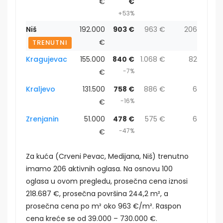
€
€
+53%
Niš
192.000
903 €
963 €
206
€
TRENUTNI
Kragujevac
155.000
840 €
1.068 €
82
-7%
€
Kraljevo
131.500
758 €
886 €
6
-16%
€
Zrenjanin
51.000
478 €
575 €
6
-47%
€
Za kuća (Crveni Pevac, Medijana, Niš) trenutno
imamo 206 aktivnih oglasa. Na osnovu 100
oglasa u ovom pregledu, prosečna cena iznosi
218.687 €, prosečna površina 244,2 m², a
prosečna cena po m² oko 963 €/m². Raspon
cena kreće se od 39.000 – 730.000 €.