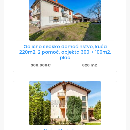
Odlično seosko domaćinstvo, kuća
220m2, 2 pomoć. objekta 300 + 100m2,
plac
300.000€
620 m2