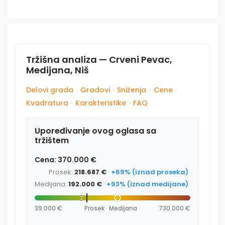
Tržišna analiza — Crveni Pevac,
Medijana, Niš
Delovi grada
·
Gradovi
·
Sniženja
·
Cene
·
Kvadratura
·
Karakteristike
·
FAQ
Upoređivanje ovog oglasa sa
tržištem
Cena: 370.000 €
Prosek:
218.687 €
·
+69% (iznad proseka)
Medijana:
192.000 €
·
+93% (iznad medijane)
39.000 €
Prosek · Medijana
730.000 €