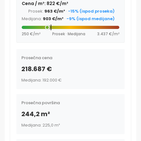
Cena / m²: 822 €/m²
Prosek:
963 €/m²
·
-15% (ispod proseka)
Medijana:
903 €/m²
·
-9% (ispod medijane)
250 €/m²
Prosek · Medijana
3.437 €/m²
Prosečna cena
218.687 €
Medijana: 192.000 €
Prosečna površina
244,2 m²
Medijana: 225,0 m²