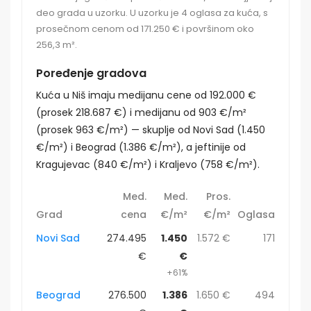
deo grada u uzorku. U uzorku je 4 oglasa za kuća, s
prosečnom cenom od 171.250 € i površinom oko
256,3 m².
Poređenje gradova
Kuća u Niš imaju medijanu cene od 192.000 €
(prosek 218.687 €) i medijanu od 903 €/m²
(prosek 963 €/m²) — skuplje od Novi Sad (1.450
€/m²) i Beograd (1.386 €/m²), a jeftinije od
Kragujevac (840 €/m²) i Kraljevo (758 €/m²).
Med.
Med.
Pros.
Grad
cena
€/m²
€/m²
Oglasa
Novi Sad
274.495
1.450
1.572 €
171
€
€
+61%
Beograd
276.500
1.386
1.650 €
494