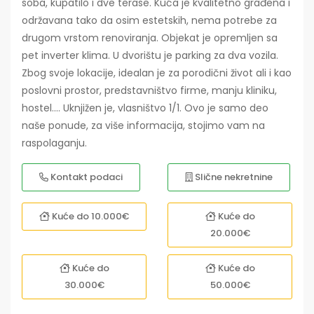
soba, kupatilo i dve terase. Kuća je kvalitetno građena i
održavana tako da osim estetskih, nema potrebe za
drugom vrstom renoviranja. Objekat je opremljen sa
pet inverter klima. U dvorištu je parking za dva vozila.
Zbog svoje lokacije, idealan je za porodični život ali i kao
poslovni prostor, predstavništvo firme, manju kliniku,
hostel.... Uknjižen je, vlasništvo 1/1. Ovo je samo deo
naše ponude, za više informacija, stojimo vam na
raspolaganju.
Kontakt podaci
Slične nekretnine
Kuće do 10.000€
Kuće do
20.000€
Kuće do
Kuće do
30.000€
50.000€