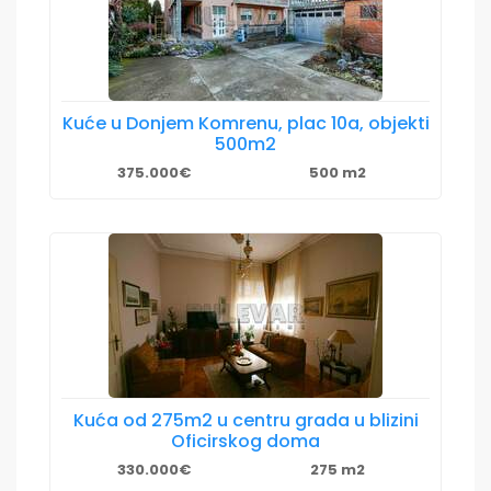
Kuće u Donjem Komrenu, plac 10a, objekti
500m2
375.000€
500 m2
Kuća od 275m2 u centru grada u blizini
Oficirskog doma
330.000€
275 m2