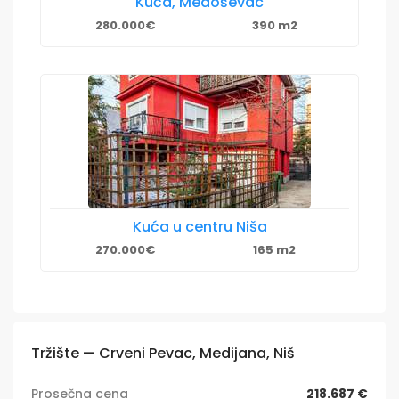
Kuća, Medoševac
280.000€
390 m2
Kuća u centru Niša
270.000€
165 m2
Tržište — Crveni Pevac, Medijana, Niš
Prosečna cena
218.687 €