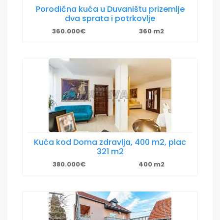
Porodična kuća u Duvaništu prizemlje
dva sprata i potrkovlje
360.000€
360 m2
Kuća kod Doma zdravlja, 400 m2, plac
321 m2
380.000€
400 m2