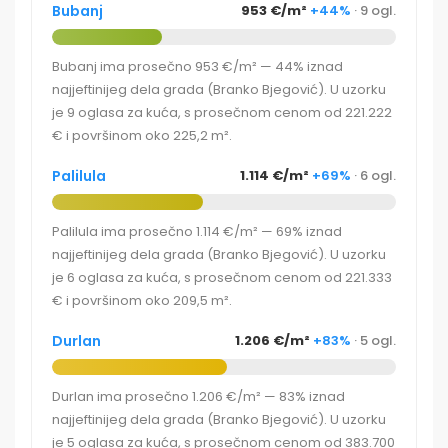
Bubanj
953 €/m²
+44%
· 9 ogl.
Bubanj ima prosečno 953 €/m² — 44% iznad
najjeftinijeg dela grada (Branko Bjegović). U uzorku
je 9 oglasa za kuća, s prosečnom cenom od 221.222
€ i površinom oko 225,2 m².
Palilula
1.114 €/m²
+69%
· 6 ogl.
Palilula ima prosečno 1.114 €/m² — 69% iznad
najjeftinijeg dela grada (Branko Bjegović). U uzorku
je 6 oglasa za kuća, s prosečnom cenom od 221.333
€ i površinom oko 209,5 m².
Durlan
1.206 €/m²
+83%
· 5 ogl.
Durlan ima prosečno 1.206 €/m² — 83% iznad
najjeftinijeg dela grada (Branko Bjegović). U uzorku
je 5 oglasa za kuća, s prosečnom cenom od 383.700