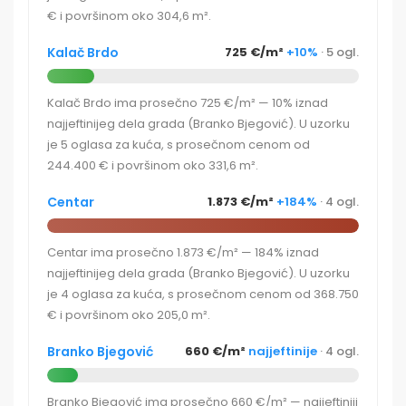
€ i površinom oko 304,6 m².
Kalač Brdo
725 €/m²
+10%
· 5 ogl.
Kalač Brdo ima prosečno 725 €/m² — 10% iznad
najjeftinijeg dela grada (Branko Bjegović). U uzorku
je 5 oglasa za kuća, s prosečnom cenom od
244.400 € i površinom oko 331,6 m².
Centar
1.873 €/m²
+184%
· 4 ogl.
Centar ima prosečno 1.873 €/m² — 184% iznad
najjeftinijeg dela grada (Branko Bjegović). U uzorku
je 4 oglasa za kuća, s prosečnom cenom od 368.750
€ i površinom oko 205,0 m².
Branko Bjegović
660 €/m²
najjeftinije
· 4 ogl.
Branko Bjegović ima prosečno 660 €/m² — najjeftiniji