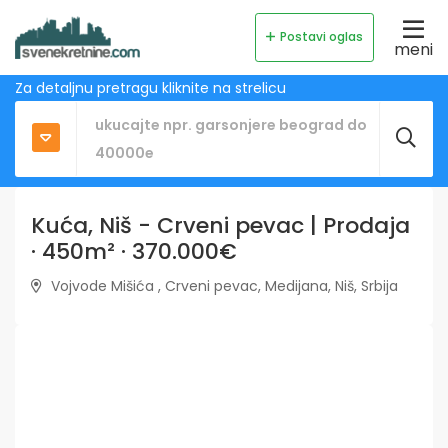
Postavi oglas
meni
Za detaljnu pretragu kliknite na strelicu
Kuća, Niš - Crveni pevac | Prodaja
· 450m² · 370.000€
Vojvode Mišića , Crveni pevac, Medijana, Niš, Srbija