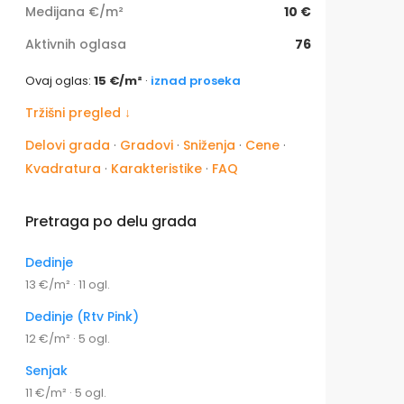
Medijana €/m²
10 €
Aktivnih oglasa
76
Ovaj oglas:
15 €/m²
·
iznad proseka
Tržišni pregled ↓
Delovi grada
·
Gradovi
·
Sniženja
·
Cene
·
Kvadratura
·
Karakteristike
·
FAQ
Pretraga po delu grada
Dedinje
13 €/m² · 11 ogl.
Dedinje (Rtv Pink)
12 €/m² · 5 ogl.
Senjak
11 €/m² · 5 ogl.