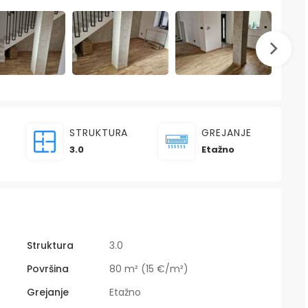
STRUKTURA
GREJANJE
3.0
Etažno
Struktura
3.0
Površina
80 m² (15 €/m²)
Grejanje
Etažno