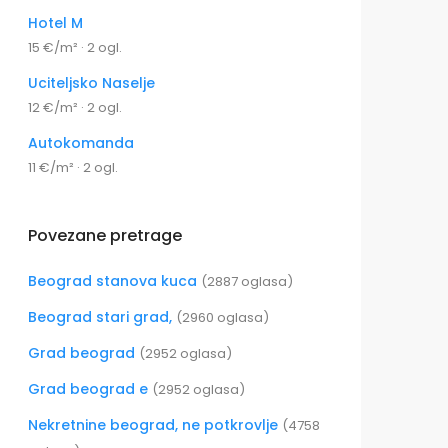
Hotel M
15 €/m² · 2 ogl.
Uciteljsko Naselje
12 €/m² · 2 ogl.
Autokomanda
11 €/m² · 2 ogl.
Povezane pretrage
Beograd stanova kuca
(2887 oglasa)
Beograd stari grad,
(2960 oglasa)
Grad beograd
(2952 oglasa)
Grad beograd e
(2952 oglasa)
Nekretnine beograd, ne potkrovlje
(4758