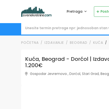
Pretraga
Post
POČETNA
IZDAVANJE
BEOGRAD
KUĆA
Kuća, Beograd - Dorćol | Izdava
1.200€
Gospodar Jevremova , Dorćol, Stari Grad, Beogr