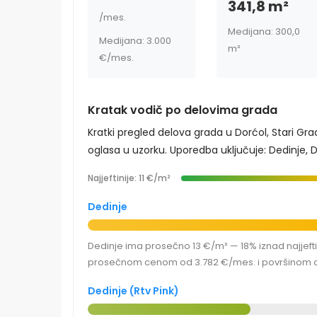
341,8 m²
/mes.
Medijana: 300,0
Medijana: 3.000
m²
€
/mes.
Kratak vodič po delovima grada
Kratki pregled delova grada u Dorćol, Stari Gr
oglasa u uzorku. Uporedba uključuje: Dedinje, Ded
Najjeftinije: 11 €/m²
Dedinje
Dedinje ima prosečno 13 €/m² — 18% iznad najjeftin
prosečnom cenom od 3.782 €/mes. i površinom o
Dedinje (Rtv Pink)