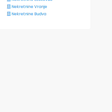
Nekretnine Vranje
Nekretnine Budva