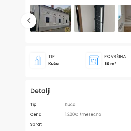
TIP
POVRŠINA
Kuća
80 m²
Detalji
Tip
Kuća
Cena
1.200€ /mesečno
Sprat