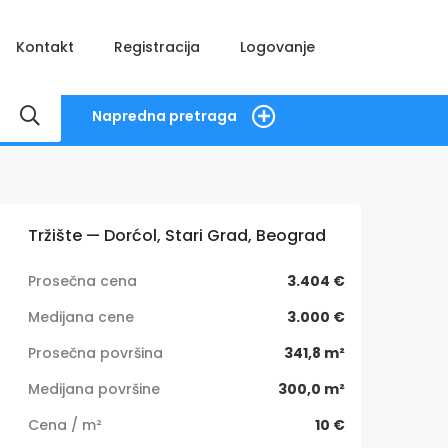
Kontakt
Registracija
Logovanje
Napredna pretraga
Tržište — Dorćol, Stari Grad, Beograd
Prosečna cena
3.404 €
Medijana cene
3.000 €
Prosečna površina
341,8 m²
Medijana površine
300,0 m²
Cena / m²
10 €