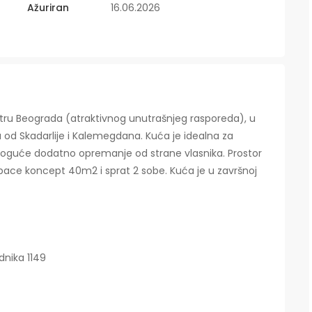
Ažuriran
16.06.2026
ru Beograda (atraktivnog unutrašnjeg rasporeda), u
od Skadarlije i Kalemegdana. Kuća je idealna za
- moguće dodatno opremanje od strane vlasnika. Prostor
space koncept 40m2 i sprat 2 sobe. Kuća je u završnoj
dnika 1149