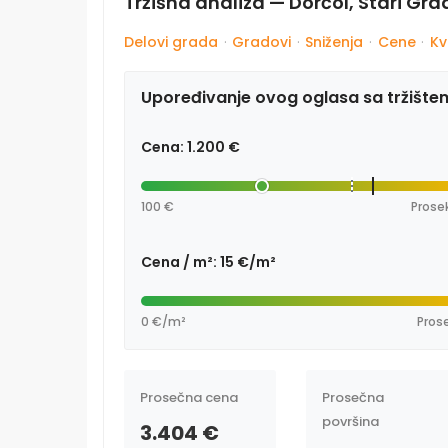
Tržišna analiza — Dorćol, Stari Gr
Delovi grada
·
Gradovi
·
Sniženja
·
Cene
·
Kv
Upoređivanje ovog oglasa sa tržište
Cena: 1.200 €
100 €
Prosek
Cena / m²: 15 €/m²
0 €/m²
Prose
Prosečna cena
Prosečna
površina
3.404 €