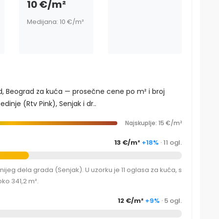
10 €/m²
Medijana: 10 €/m²
ad, Beograd za kuća — prosečne cene po m² i broj
inje (Rtv Pink), Senjak i dr..
Najskuplje: 15 €/m²
13 €/m²
+18%
· 11 ogl.
ijeg dela grada (Senjak). U uzorku je 11 oglasa za kuća, s
ko 341,2 m².
12 €/m²
+9%
· 5 ogl.