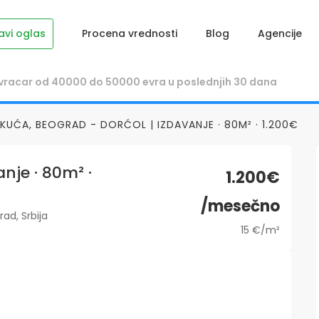
avi oglas
Procena vrednosti
Blog
Agencije
KUĆA, BEOGRAD - DORĆOL | IZDAVANJE · 80M² · 1.200€
nje · 80m² ·
1.200€
/mesečno
ad, Srbija
15 €/m²