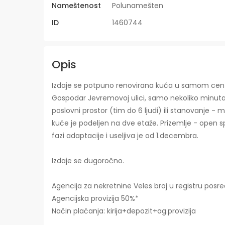
Nameštenost
Polunamešten
ID
1460744
Opis
Izdaje se potpuno renovirana kuća u samom cent
Gospodar Jevremovoj ulici, samo nekoliko minuta 
poslovni prostor (tim do 6 ljudi) ili stanovanje 
kuće je podeljen na dve etaže. Prizemlje - open 
fazi adaptacije i useljiva je od 1.decembra.
Izdaje se dugoročno.
Agencija za nekretnine Veles broj u registru posre
Agencijska provizija 50%*
Način plaćanja: kirija+depozit+ag.provizija