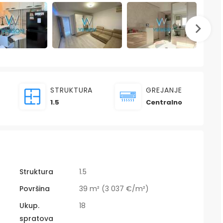
STRUKTURA
GREJANJE
1.5
Centralno
Struktura
1.5
Površina
39 m² (3 037 €/m²)
Ukup.
18
spratova