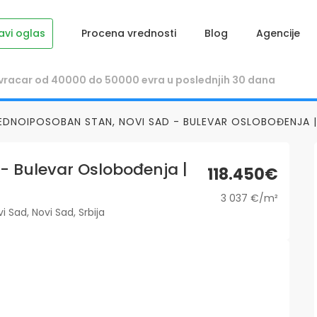
avi oglas
Procena vrednosti
Blog
Agencije
EDNOIPOSOBAN STAN, NOVI SAD - BULEVAR OSLOBOĐENJA | 
- Bulevar Oslobođenja |
118.450€
3 037 €/m²
 Sad, Novi Sad, Srbija