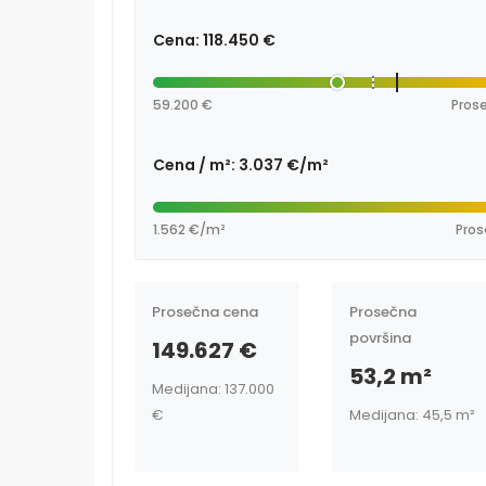
Cena: 118.450 €
59.200 €
Prose
Cena / m²: 3.037 €/m²
1.562 €/m²
Pros
Prosečna cena
Prosečna
površina
149.627 €
53,2 m²
Medijana: 137.000
€
Medijana: 45,5 m²