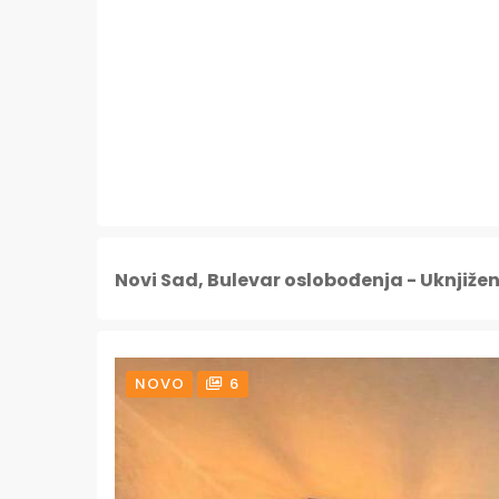
Novi Sad, Bulevar oslobođenja - Uknjiže
NOVO
6