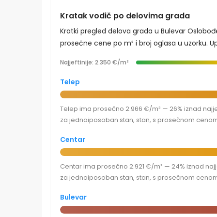
Kratak vodič po delovima grada
Kratki pregled delova grada u Bulevar Oslobođ
prosečne cene po m² i broj oglasa u uzorku. Upo
Najjeftinije: 2.350 €/m²
Telep
Telep ima prosečno 2.966 €/m² — 26% iznad najjef
za jednoiposoban stan, stan, s prosečnom cenom 
Centar
Centar ima prosečno 2.921 €/m² — 24% iznad najjef
za jednoiposoban stan, stan, s prosečnom cenom 
Bulevar