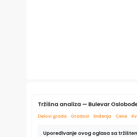
Tržišna analiza — Bulevar Oslobođ
Delovi grada
·
Gradovi
·
Sniženja
·
Cene
·
Kv
Upoređivanje ovog oglasa sa tržište