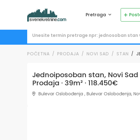
Pretraga
Post
POČETNA
PRODAJA
NOVI SAD
STAN
J
Jednoiposoban stan, Novi Sad 
Prodaja · 39m² · 118.450€
Bulevar Oslobođenja , Bulevar Oslobođenja, Novi