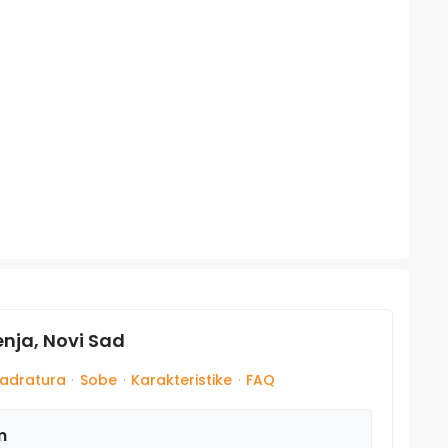
enja, Novi Sad
adratura
·
Sobe
·
Karakteristike
·
FAQ
m