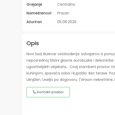
Grejanje
Centralno
Nameštenost
Prazan
Ažuriran
05.08.2026
Opis
Novi Sad, Bulevar oslobođenja. Izdvajamo iz pon
neposrednoj blizini glavne autobuske i železničke 
ugostiteljskih objekata... Ovaj stambeni prostor č
kuhinjom, spavaća soba i kupatilo. Bez terase. Poz
Uknjižen. Useljiv po dogovoru. (Vinson nekretnine, 
Kontakt podaci