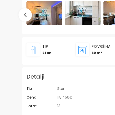
TIP
POVRŠINA
Stan
39 m²
Detalji
Tip
Stan
Cena
118.450€
Sprat
13