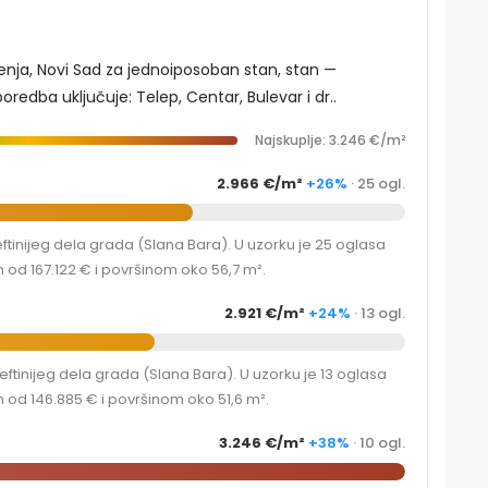
enja, Novi Sad za jednoiposoban stan, stan —
redba uključuje: Telep, Centar, Bulevar i dr..
Najskuplje: 3.246 €/m²
2.966 €/m²
+26%
· 25 ogl.
tinijeg dela grada (Slana Bara). U uzorku je 25 oglasa
od 167.122 € i površinom oko 56,7 m².
2.921 €/m²
+24%
· 13 ogl.
tinijeg dela grada (Slana Bara). U uzorku je 13 oglasa
od 146.885 € i površinom oko 51,6 m².
3.246 €/m²
+38%
· 10 ogl.