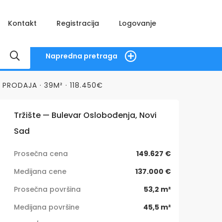
Kontakt
Registracija
Logovanje
Napredna pretraga
PRODAJA · 39M² · 118.450€
Tržište — Bulevar Oslobođenja, Novi
Sad
Prosečna cena
149.627 €
Medijana cene
137.000 €
Prosečna površina
53,2 m²
Medijana površine
45,5 m²