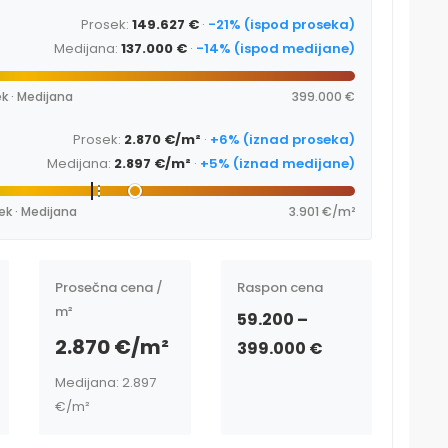
Prosek:
149.627 €
·
-21% (ispod proseka)
Medijana:
137.000 €
·
-14% (ispod medijane)
k · Medijana
399.000 €
Prosek:
2.870 €/m²
·
+6% (iznad proseka)
Medijana:
2.897 €/m²
·
+5% (iznad medijane)
ek · Medijana
3.901 €/m²
Prosečna cena /
Raspon cena
m²
59.200 –
2.870 €/m²
399.000 €
Medijana: 2.897
€/m²