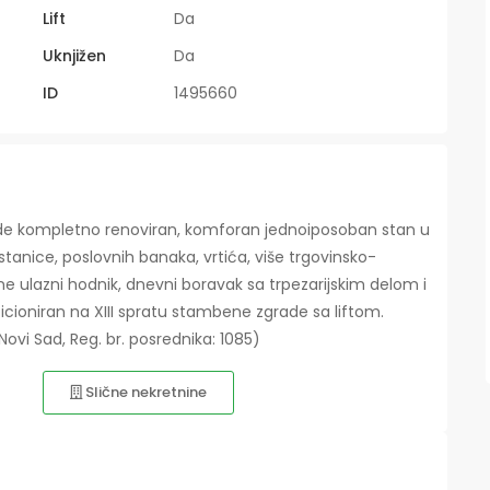
Lift
Da
Uknjižen
Da
ID
1495660
ude kompletno renoviran, komforan jednoiposoban stan u
stanice, poslovnih banaka, vrtića, više trgovinsko-
ine ulazni hodnik, dnevni boravak sa trpezarijskim delom i
icioniran na XIII spratu stambene zgrade sa liftom.
Novi Sad, Reg. br. posrednika: 1085)
Slične nekretnine