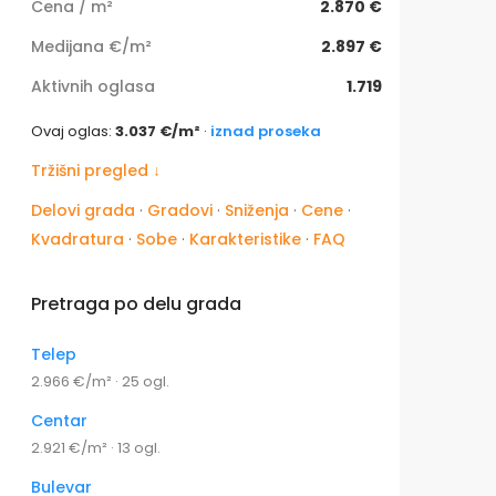
Cena / m²
2.870 €
Medijana €/m²
2.897 €
Aktivnih oglasa
1.719
Ovaj oglas:
3.037 €/m²
·
iznad proseka
Tržišni pregled ↓
Delovi grada
·
Gradovi
·
Sniženja
·
Cene
·
Kvadratura
·
Sobe
·
Karakteristike
·
FAQ
Pretraga po delu grada
Telep
2.966 €/m² · 25 ogl.
Centar
2.921 €/m² · 13 ogl.
Bulevar