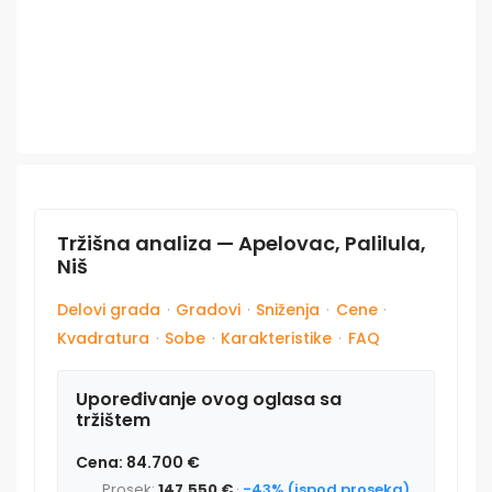
Tržišna analiza — Apelovac, Palilula,
Niš
Delovi grada
·
Gradovi
·
Sniženja
·
Cene
·
Kvadratura
·
Sobe
·
Karakteristike
·
FAQ
Upoređivanje ovog oglasa sa
tržištem
Cena: 84.700 €
Prosek:
147.550 €
·
-43% (ispod proseka)