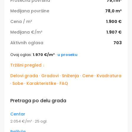
Prosečna površina
79,1 m²
Medijana površine
78,0 m²
Cena / m²
1.900 €
Medijana €/m²
1.907 €
Aktivnih oglasa
703
Ovaj oglas:
1.970 €/m²
·
u proseku
Tržišni pregled ↓
Delovi grada
·
Gradovi
·
Sniženja
·
Cene
·
Kvadratura
·
Sobe
·
Karakteristike
·
FAQ
Pretraga po delu grada
Centar
2.054 €/m² · 25 ogl.
Palilula