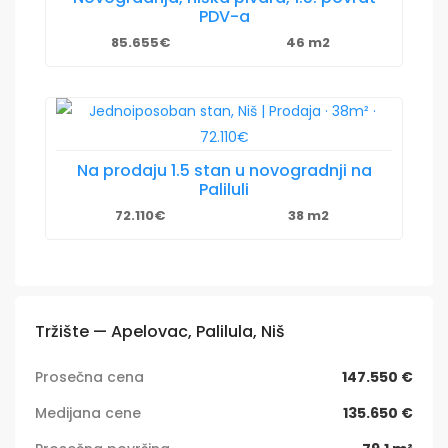
PDV-a
85.655€
46 m2
Na prodaju 1.5 stan u novogradnji na
Paliluli
72.110€
38 m2
Tržište — Apelovac, Palilula, Niš
Prosečna cena
147.550 €
Medijana cene
135.650 €