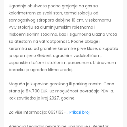
Ugradnja obuhvata podno grejanje na gas sa
kalorimetrom za svaki stan, termoizolaciju od
samogasivog stiropora debljine 10 cm, višekomornu
PVC stolariju sa aluminijumskim roletnama i
niskoemisionim staklima, kao i sigurnosna ulazna vrata
sa atestom na vatrootpornost. Podne obloge i
keramika su od granitne keramike prve klase, a kupatilo
je opremljeno Geberit ugradnim vodokotlićem,
usponskim tušem i staklenim paravanom. U dnevnom
boravku je ugrađen klima uređaj.
Moguća je kupovina garažnog ili parking mesta. Cena
stana je 84.700 EUR, uz mogućnost povraćaja PDV-a.
Rok završetka je kraj 2027. godine.
Za više informacija: 063/163-
... Prikaži broj
.
Agencija Leonidas nekretnine upisana je u Registar