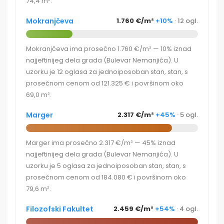
74,4 m².
Mokranjčeva
1.760 €/m²
+10%
· 12 ogl.
Mokranjčeva ima prosečno 1.760 €/m² — 10% iznad
najjeftinijeg dela grada (Bulevar Nemanjića). U
uzorku je 12 oglasa za jednoiposoban stan, stan, s
prosečnom cenom od 121.325 € i površinom oko
69,0 m².
Marger
2.317 €/m²
+45%
· 5 ogl.
Marger ima prosečno 2.317 €/m² — 45% iznad
najjeftinijeg dela grada (Bulevar Nemanjića). U
uzorku je 5 oglasa za jednoiposoban stan, stan, s
prosečnom cenom od 184.080 € i površinom oko
79,6 m².
Filozofski Fakultet
2.459 €/m²
+54%
· 4 ogl.