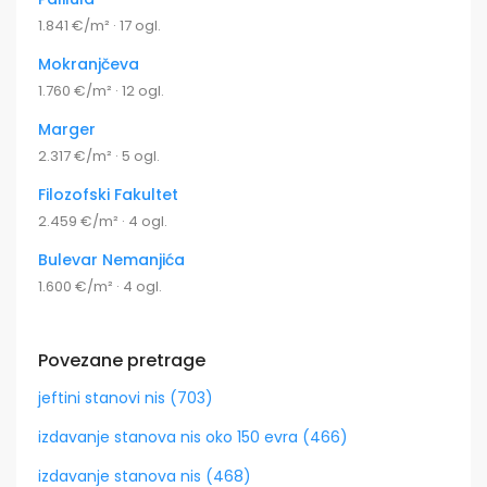
1.841 €/m² · 17 ogl.
Mokranjčeva
1.760 €/m² · 12 ogl.
Marger
2.317 €/m² · 5 ogl.
Filozofski Fakultet
2.459 €/m² · 4 ogl.
Bulevar Nemanjića
1.600 €/m² · 4 ogl.
Povezane pretrage
jeftini stanovi nis (703)
izdavanje stanova nis oko 150 evra (466)
izdavanje stanova nis (468)