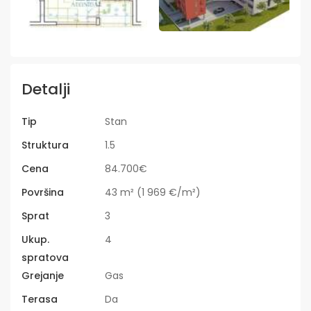
Detalji
Tip
Stan
Struktura
1.5
Cena
84.700€
Površina
43 m² (1 969 €/m²)
Sprat
3
Ukup.
4
spratova
Grejanje
Gas
Terasa
Da