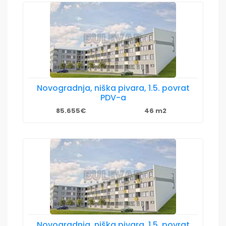
Novogradnja, niška pivara, 1.5. povrat
PDV-a
85.655€
46 m2
Novogradnja, niška pivara, 1.5. povrat