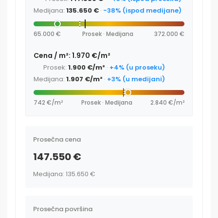
Medijana:
135.650 €
·
-38% (ispod medijane)
65.000 €
Prosek · Medijana
372.000 €
Cena / m²: 1.970 €/m²
Prosek:
1.900 €/m²
·
+4% (u proseku)
Medijana:
1.907 €/m²
·
+3% (u medijani)
742 €/m²
Prosek · Medijana
2.840 €/m²
Prosečna cena
147.550 €
Medijana: 135.650 €
Prosečna površina