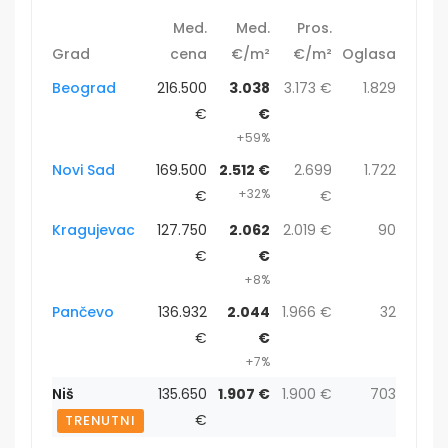
Med.
Med.
Pros.
Grad
cena
€/m²
€/m²
Oglasa
Beograd
216.500
3.038
3.173 €
1.829
€
€
+59%
Novi Sad
169.500
2.512 €
2.699
1.722
+32%
€
€
Kragujevac
127.750
2.062
2.019 €
90
€
€
+8%
Pančevo
136.932
2.044
1.966 €
32
€
€
+7%
Niš
135.650
1.907 €
1.900 €
703
€
TRENUTNI