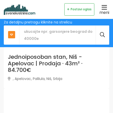
Postavi oglas
meni
Za detaljnu pretragu kliknite na strelicu
Jednoiposoban stan, Niš -
Apelovac | Prodaja · 43m² ·
84.700€
, Apelovac, Palilula, Niš, Srbija