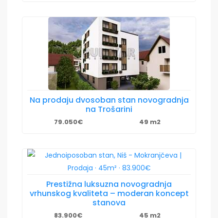
Na prodaju dvosoban stan novogradnja
na Trošarini
79.050€
49 m2
Prestižna luksuzna novogradnja
vrhunskog kvaliteta – moderan koncept
stanova
83.900€
45 m2