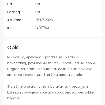
Lift
Da
Parking
Da
Ažuriran
26.07.2026
ID
1497793
Opis
Niš, Palilula, Apelovac – prodaje se 1.5 stan u
novogradnji, površine 43 m², na 3. spratu od ukupno 4
u zgradi sa liftom. Trenutno su dostupni stanovi ove
strukture i kvadrature, i na 2. i 4 spratu zgrade.
Stan čine prostran dnevni boravak sa trpezarijom i
kuhinjom, odvojena spavaća soba, terasa, predsoblje i
kupatilo.