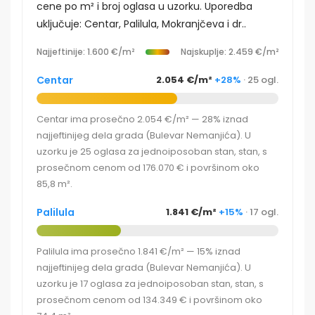
cene po m² i broj oglasa u uzorku. Uporedba
uključuje: Centar, Palilula, Mokranjčeva i dr..
Najjeftinije: 1.600 €/m²
Najskuplje: 2.459 €/m²
Centar
2.054 €/m²
+28%
· 25 ogl.
Centar ima prosečno 2.054 €/m² — 28% iznad
najjeftinijeg dela grada (Bulevar Nemanjića). U
uzorku je 25 oglasa za jednoiposoban stan, stan, s
prosečnom cenom od 176.070 € i površinom oko
85,8 m².
Palilula
1.841 €/m²
+15%
· 17 ogl.
Palilula ima prosečno 1.841 €/m² — 15% iznad
najjeftinijeg dela grada (Bulevar Nemanjića). U
uzorku je 17 oglasa za jednoiposoban stan, stan, s
prosečnom cenom od 134.349 € i površinom oko