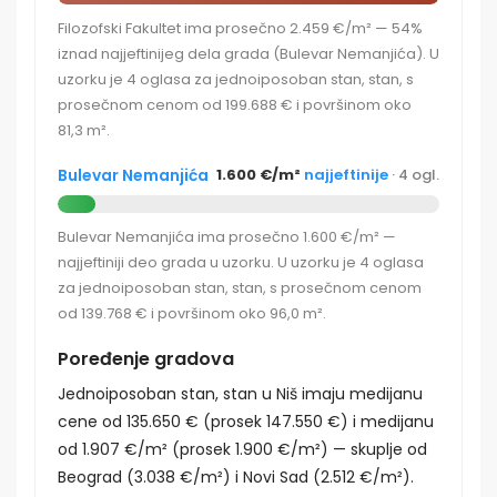
Filozofski Fakultet ima prosečno 2.459 €/m² — 54%
iznad najjeftinijeg dela grada (Bulevar Nemanjića). U
uzorku je 4 oglasa za jednoiposoban stan, stan, s
prosečnom cenom od 199.688 € i površinom oko
81,3 m².
Bulevar Nemanjića
1.600 €/m²
najjeftinije
· 4 ogl.
Bulevar Nemanjića ima prosečno 1.600 €/m² —
najjeftiniji deo grada u uzorku. U uzorku je 4 oglasa
za jednoiposoban stan, stan, s prosečnom cenom
od 139.768 € i površinom oko 96,0 m².
Poređenje gradova
Jednoiposoban stan, stan u Niš imaju medijanu
cene od 135.650 € (prosek 147.550 €) i medijanu
od 1.907 €/m² (prosek 1.900 €/m²) — skuplje od
Beograd (3.038 €/m²) i Novi Sad (2.512 €/m²).