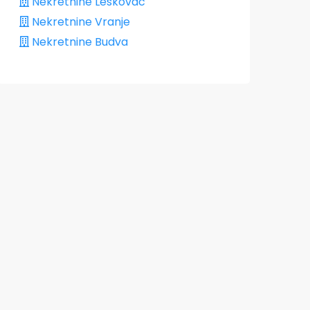
Nekretnine Leskovac
Nekretnine Vranje
Nekretnine Budva