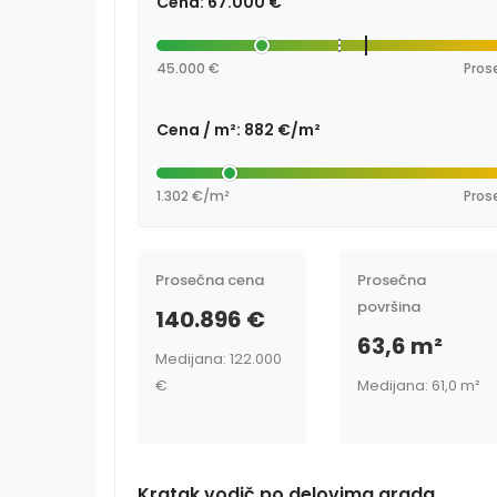
Cena: 67.000 €
45.000 €
Pros
Cena / m²: 882 €/m²
1.302 €/m²
Pros
Prosečna cena
Prosečna
površina
140.896 €
63,6 m²
Medijana: 122.000
€
Medijana: 61,0 m²
Kratak vodič po delovima grada