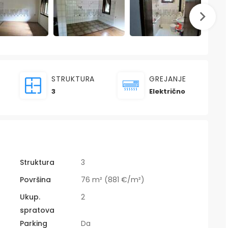
STRUKTURA
GREJANJE
3
Električno
Struktura
3
Površina
76 m² (881 €/m²)
Ukup.
2
spratova
Parking
Da