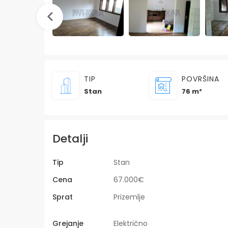
TIP
POVRŠINA
Stan
76 m²
Detalji
Tip
Stan
Cena
67.000€
Sprat
Prizemlje
Grejanje
Električno