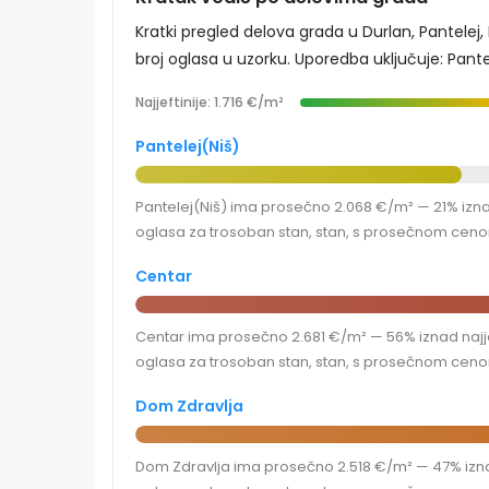
Kratki pregled delova grada u Durlan, Pantelej
broj oglasa u uzorku. Uporedba uključuje: Pantel
Najjeftinije: 1.716 €/m²
Pantelej(Niš)
Pantelej(Niš) ima prosečno 2.068 €/m² — 21% iznad
oglasa za trosoban stan, stan, s prosečnom cenom
Centar
Centar ima prosečno 2.681 €/m² — 56% iznad najjef
oglasa za trosoban stan, stan, s prosečnom cenom
Dom Zdravlja
Dom Zdravlja ima prosečno 2.518 €/m² — 47% iznad