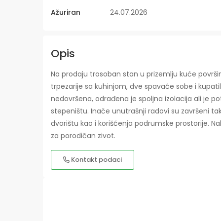
Ažuriran
24.07.2026
Opis
Na prodaju trosoban stan u prizemlju kuće površi
trpezarije sa kuhinjom, dve spavaće sobe i kupatil
nedovršena, odrađena je spoljna izolacija ali je p
stepeništu. Inače unutrašnji radovi su završeni ta
dvorištu kao i korišćenja podrumske prostorije. Nal
za porodičan zivot.
Kontakt podaci