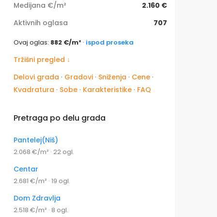
Medijana €/m²
2.160 €
Aktivnih oglasa
707
Ovaj oglas:
882 €/m²
·
ispod proseka
Tržišni pregled ↓
Delovi grada
·
Gradovi
·
Sniženja
·
Cene
·
Kvadratura
·
Sobe
·
Karakteristike
·
FAQ
Pretraga po delu grada
Pantelej(Niš)
2.068 €/m² · 22 ogl.
Centar
2.681 €/m² · 19 ogl.
Dom Zdravlja
2.518 €/m² · 8 ogl.