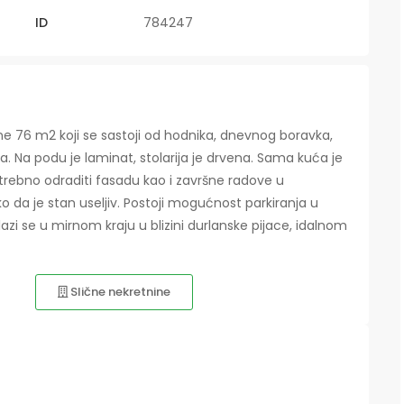
ID
784247
ne 76 m2 koji se sastoji od hodnika, dnevnog boravka,
a. Na podu je laminat, stolarija je drvena. Sama kuća je
otrebno odraditi fasadu kao i završne radove u
ko da je stan useljiv. Postoji mogućnost parkiranja u
azi se u mirnom kraju u blizini durlanske pijace, idalnom
Slične nekretnine