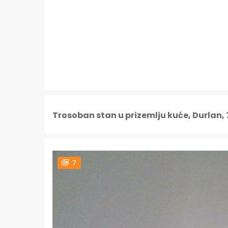
Trosoban stan u prizemlju kuće, Durlan,
7