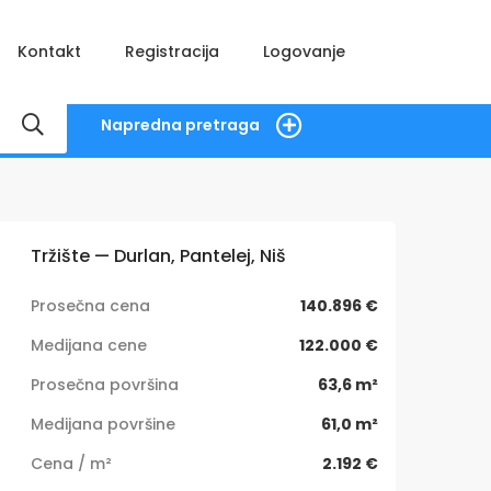
Kontakt
Registracija
Logovanje
Napredna pretraga
Tržište — Durlan, Pantelej, Niš
Prosečna cena
140.896 €
Medijana cene
122.000 €
Prosečna površina
63,6 m²
Medijana površine
61,0 m²
Cena / m²
2.192 €