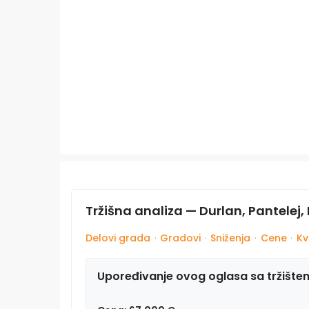
Tržišna analiza — Durlan, Pantelej, 
Delovi grada
·
Gradovi
·
Sniženja
·
Cene
·
Kv
Upoređivanje ovog oglasa sa tržište