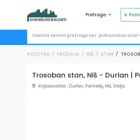
Pretraga
Post
POČETNA
PRODAJA
NIŠ
STAN
TROSOBA
Trosoban stan, Niš - Durlan | P
Knjazevačka , Durlan, Pantelej, Niš, Srbija