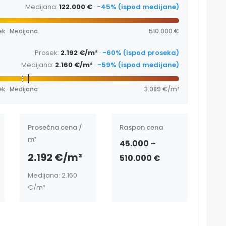
Medijana:
122.000 €
·
-45% (ispod medijane)
ek · Medijana
510.000 €
Prosek:
2.192 €/m²
·
-60% (ispod proseka)
Medijana:
2.160 €/m²
·
-59% (ispod medijane)
ek · Medijana
3.089 €/m²
Prosečna cena /
Raspon cena
m²
45.000 –
2.192 €/m²
510.000 €
Medijana: 2.160
€/m²