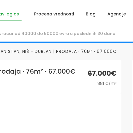
avi oglas
Procena vrednosti
Blog
Agencije
N STAN, NIŠ - DURLAN | PRODAJA · 76M² · 67.000€
rodaja · 76m² · 67.000€
67.000€
881 €/m²