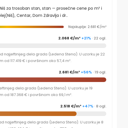
, Niš za trosoban stan, stan — prosečne cene po m² i
ej(Niš), Centar, Dom Zdravlja i dr..
Najskuplje: 2.681 €/m²
2.068 €/m²
+21%
· 22 ogl.
 najjeftinijeg dela grada (Ledena Stena). U uzorku je 22
 od 117.419 € i površinom oko 57,4 m².
2.681 €/m²
+56%
· 19 ogl.
tinijeg dela grada (Ledena Stena). U uzorku je 19
 od 187.368 € i površinom oko 69,1 m².
2.518 €/m²
+47%
· 8 ogl.
 najjeftinijeg dela grada (Ledena Stena). U uzorku je 8