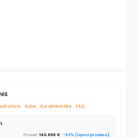
Niš
adratura
·
Sobe
·
Karakteristike
·
FAQ
m
Prosek:
140.896 €
·
-52% (ispod proseka)