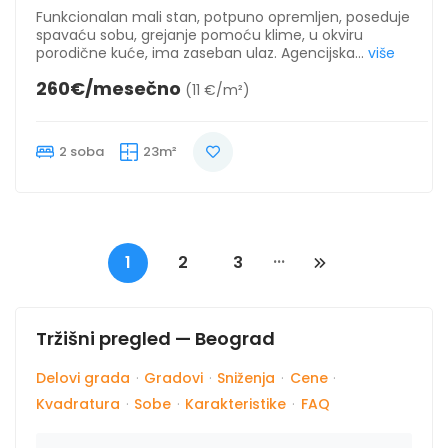
Funkcionalan mali stan, potpuno opremljen, poseduje
spavaću sobu, grejanje pomoću klime, u okviru
porodične kuće, ima zaseban ulaz. Agencijska...
više
260€/mesečno
(11 €/m²)
2 soba
23m²
...
1
2
3
Tržišni pregled — Beograd
Delovi grada
·
Gradovi
·
Sniženja
·
Cene
·
Kvadratura
·
Sobe
·
Karakteristike
·
FAQ