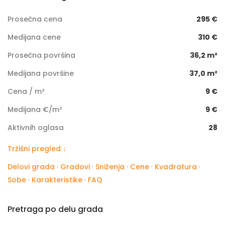
Prosečna cena
295 €
Medijana cene
310 €
Prosečna površina
36,2 m²
Medijana površine
37,0 m²
Cena / m²
9 €
Medijana €/m²
9 €
Aktivnih oglasa
28
Tržišni pregled ↓
Delovi grada
·
Gradovi
·
Sniženja
·
Cene
·
Kvadratura
·
Sobe
·
Karakteristike
·
FAQ
Pretraga po delu grada