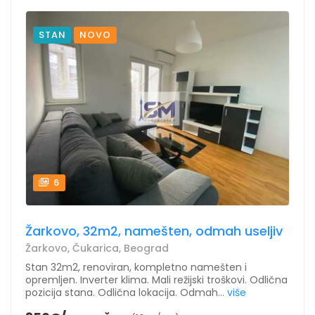
STAN
NOVO
6
Žarkovo, 32m2, namešten, odmah useljiv
Žarkovo, Čukarica, Beograd
Stan 32m2, renoviran, kompletno namešten i
opremljen. Inverter klima. Mali režijski troškovi. Odlična
pozicija stana. Odlična lokacija. Odmah...
više