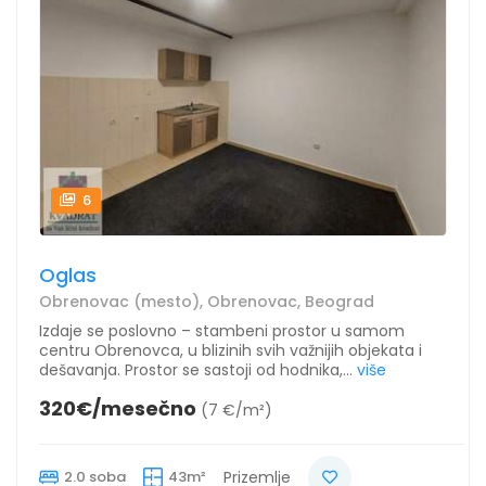
6
Oglas
Obrenovac (mesto), Obrenovac, Beograd
Izdaje se poslovno – stambeni prostor u samom
centru Obrenovca, u blizinih svih važnijih objekata i
dešavanja. Prostor se sastoji od hodnika,...
više
320€/mesečno
(7 €/m²)
2.0 soba
43m²
Prizemlje