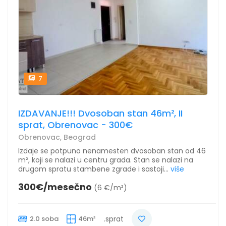
7
IZDAVANJE!!! Dvosoban stan 46m², II
sprat, Obrenovac - 300€
Obrenovac, Beograd
Izdaje se potpuno nenamesten dvosoban stan od 46
m², koji se nalazi u centru grada. Stan se nalazi na
drugom spratu stambene zgrade i sastoji...
više
300€/mesečno
(6 €/m²)
2.0 soba
46m²
.sprat