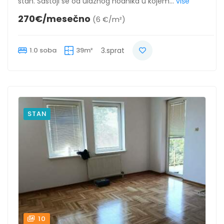
stan. Sastoji se od ulaznog hodnika u kojem...
više
270€/mesečno
(6 €/m²)
1.0 soba
39m²
3.sprat
STAN
10