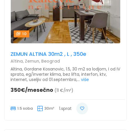
10
ZEMUN ALTINA 30m2 , L , 350e
Altina, Zemun, Beograd
Altina, Gordane Kosanovic, 1.5, 30 m2 sa lodjom, I od IV
sprata, eg/inverter klima, bez lifta, interfon, ktv,
internet, useljiv od 01.septembra,...
više
350€/mesečno
(11 €/m²)
1.5 soba
30m²
1.sprat