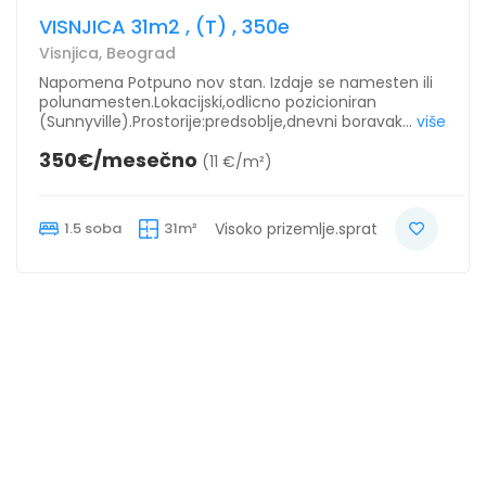
VISNJICA 31m2 , (T) , 350e
Visnjica, Beograd
Napomena Potpuno nov stan. Izdaje se namesten ili
polunamesten.Lokacijski,odlicno pozicioniran
(Sunnyville).Prostorije:predsoblje,dnevni boravak...
više
350€/mesečno
(11 €/m²)
1.5 soba
31m²
Visoko prizemlje.sprat