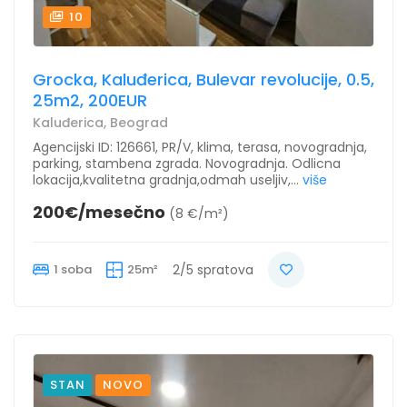
10
Grocka, Kaluđerica, Bulevar revolucije, 0.5,
25m2, 200EUR
Kaluđerica, Beograd
Agencijski ID: 126661, PR/V, klima, terasa, novogradnja,
parking, stambena zgrada. Novogradnja. Odlicna
lokacija,kvalitetna gradnja,odmah useljiv,...
više
200€/mesečno
(8 €/m²)
1 soba
25m²
2/5 spratova
STAN
NOVO