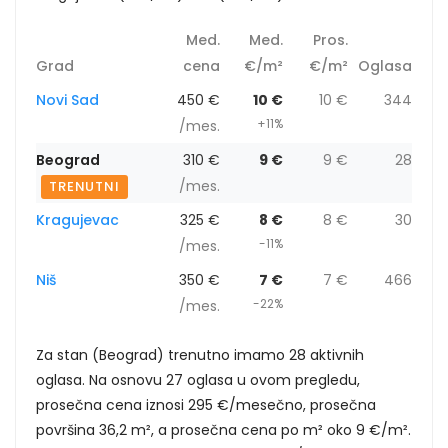
Med.
Med.
Pros.
Grad
cena
€/m²
€/m²
Oglasa
Novi Sad
450 €
10 €
10 €
344
+11%
/mes.
Beograd
310 €
9 €
9 €
28
/mes.
TRENUTNI
Kragujevac
325 €
8 €
8 €
30
-11%
/mes.
Niš
350 €
7 €
7 €
466
-22%
/mes.
Za stan (Beograd) trenutno imamo 28 aktivnih
oglasa. Na osnovu 27 oglasa u ovom pregledu,
prosečna cena iznosi 295 €/mesečno, prosečna
površina 36,2 m², a prosečna cena po m² oko 9 €/m².