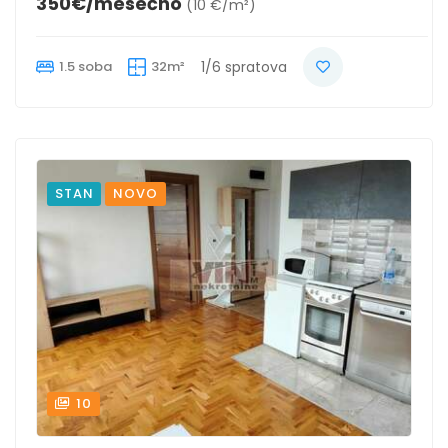
350€/mesečno
(10 €/m²)
1.5 soba
32m²
1/6 spratova
STAN
NOVO
10