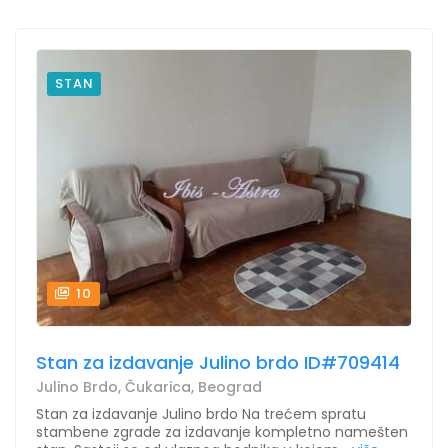
STAN
10
Stan za izdavanje Julino brdo ID#709414
Julino Brdo, Čukarica, Beograd
Stan za izdavanje Julino brdo Na trećem spratu
stambene zgrade za izdavanje kompletno namešten