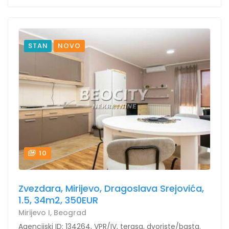
STAN
NOVO
10
Zvezdara, Mirijevo, Dragoslava Srejovića,
1.5, 34m2, 350EUR
Mirijevo I, Beograd
Agencijski ID: 134264, VPR/IV, terasa, dvoriste/basta.