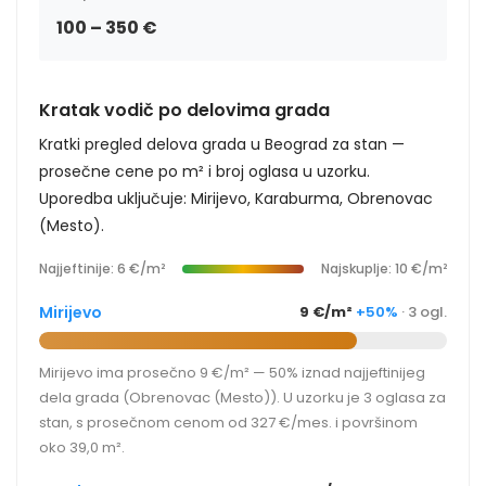
100 – 350 €
Kratak vodič po delovima grada
Kratki pregled delova grada u Beograd za stan —
prosečne cene po m² i broj oglasa u uzorku.
Uporedba uključuje: Mirijevo, Karaburma, Obrenovac
(Mesto).
Najjeftinije: 6 €/m²
Najskuplje: 10 €/m²
Mirijevo
9 €/m²
+50%
· 3 ogl.
Mirijevo ima prosečno 9 €/m² — 50% iznad najjeftinijeg
dela grada (Obrenovac (Mesto)). U uzorku je 3 oglasa za
stan, s prosečnom cenom od 327 €/mes. i površinom
oko 39,0 m².