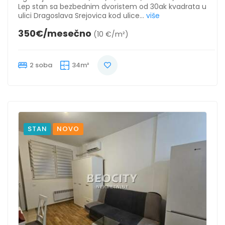
Lep stan sa bezbednim dvoristem od 30ak kvadrata u
ulici Dragoslava Srejovica kod ulice...
više
350€/mesečno
(10 €/m²)
2 soba
34m²
STAN
NOVO