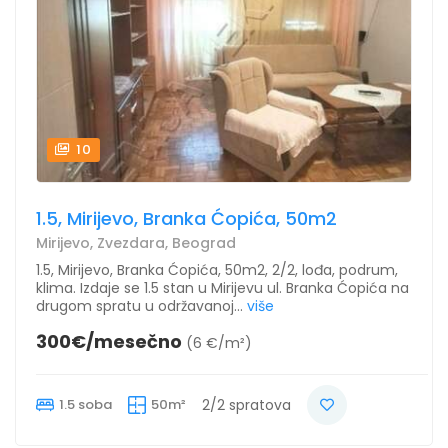
10
1.5, Mirijevo, Branka Ćopića, 50m2
Mirijevo, Zvezdara, Beograd
1.5, Mirijevo, Branka Ćopića, 50m2, 2/2, lođa, podrum,
klima. Izdaje se 1.5 stan u Mirijevu ul. Branka Ćopića na
drugom spratu u održavanoj...
više
300€/mesečno
(6 €/m²)
1.5 soba
50m²
2/2 spratova