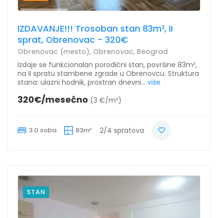
IZDAVANJE!!! Trosoban stan 83m², II
sprat, Obrenovac - 320€
Obrenovac (mesto), Obrenovac, Beograd
Izdaje se funkcionalan porodični stan, površine 83m²,
na II spratu stambene zgrade u Obrenovcu. Struktura
stana: ulazni hodnik, prostran dnevni...
više
320€/mesečno
(3 €/m²)
3.0 soba
83m²
2/4 spratova
STAN