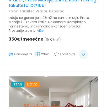
fakulteta ID#1651
Pravni fakultet, Vračar, Beograd
Izdaje se garsonjera 23m2 na samom uglu Prote
Mateje i Bulevara kralja Aleksandra. Kompletno
nameštena, maksimalno iskorišćen prostor.
Prostorije:ulazni...
više
350€/mesečno
(15 €/m²)
Garsonjera
23m²
7/7 spratova
STAN
NOVO