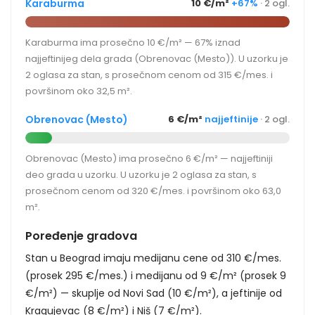
Karaburma
10 €/m²
+67%
· 2 ogl.
Karaburma ima prosečno 10 €/m² — 67% iznad
najjeftinijeg dela grada (Obrenovac (Mesto)). U uzorku je
2 oglasa za stan, s prosečnom cenom od 315 €/mes. i
površinom oko 32,5 m².
Obrenovac (Mesto)
6 €/m²
najjeftinije
· 2 ogl.
Obrenovac (Mesto) ima prosečno 6 €/m² — najjeftiniji
deo grada u uzorku. U uzorku je 2 oglasa za stan, s
prosečnom cenom od 320 €/mes. i površinom oko 63,0
m².
Poređenje gradova
Stan u Beograd imaju medijanu cene od 310 €/mes.
(prosek 295 €/mes.) i medijanu od 9 €/m² (prosek 9
€/m²) — skuplje od Novi Sad (10 €/m²), a jeftinije od
Kragujevac (8 €/m²) i Niš (7 €/m²).