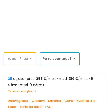
Izaberi Filter
Po relevantnosti
28
oglasa · pros.
295 €
/mes.
· med.
310 €
/mes.
·
9
€/m²
(med. 9 €/m²)
Tržišni pregled ↓
Delovi grada
·
Gradovi
·
Sniženja
·
Cene
·
Kvadratura
·
Sobe
·
Karakteristike
·
FAQ