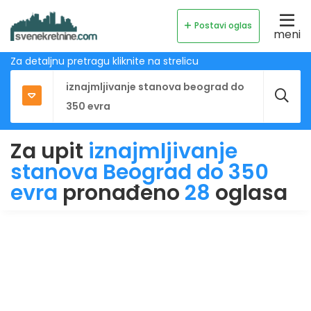
Postavi oglas
meni
Za detaljnu pretragu kliknite na strelicu
Za upit
iznajmljivanje
stanova Beograd do 350
evra
pronađeno
28
oglasa