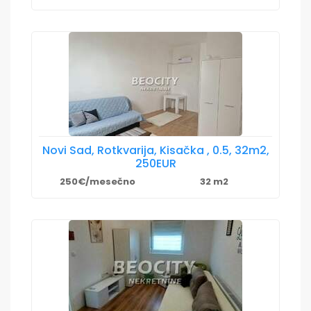
Novi Sad, Rotkvarija, Kisačka , 0.5, 32m2,
250EUR
250€/mesečno
32 m2