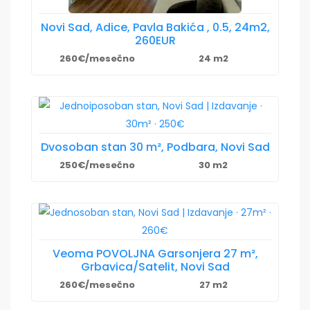
Novi Sad, Adice, Pavla Bakića , 0.5, 24m2,
260EUR
260€/mesečno
24 m2
Dvosoban stan 30 m², Podbara, Novi Sad
250€/mesečno
30 m2
Veoma POVOLJNA Garsonjera 27 m²,
Grbavica/Satelit, Novi Sad
260€/mesečno
27 m2