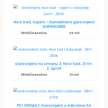
Novi Sad, Sajam - Nameštena garsonjera
ID#9103986
260€/mesečno
24 m2
Garsonjera na Limanu 3, Novi Sad, 21 m²,
2. sprat
250€/mesečno
21 m2
PET FRENDLY Garsonjera u Adicama SA