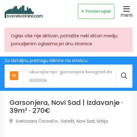
Postavi oglas
meni
Oglas više nije aktivan, potražite neki sličan medju
ponudjenim oglasima pri dnu stranice
Za detaljnu pretragu kliknite na strelicu
Garsonjera, Novi Sad | Izdavanje ·
39m² · 270€
Svetozara Ćorovića , Satelit, Novi Sad, Srbija