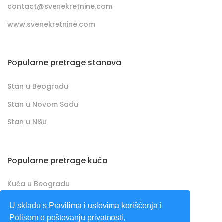
contact@svenekretnine.com
www.svenekretnine.com
Popularne pretrage stanova
Stan u Beogradu
Stan u Novom Sadu
Stan u Nišu
Popularne pretrage kuća
Kuća u Beogradu
Kuća u Novom Sadu
U skladu s
Pravilima i uslovima korišćenja
i
Polisom o poštovanju privatnosti
,
Kuća u Nišu