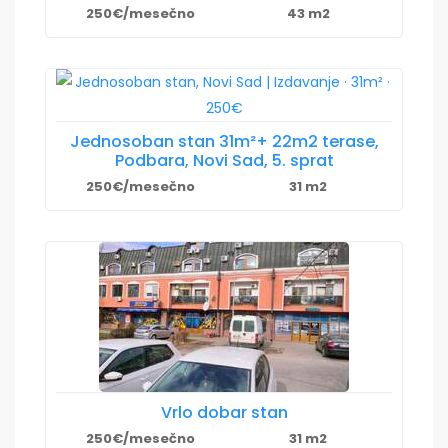
250€/mesečno
43 m2
Jednosoban stan 31m²+ 22m2 terase,
Podbara, Novi Sad, 5. sprat
250€/mesečno
31 m2
Vrlo dobar stan
250€/mesečno
31 m2