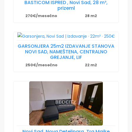
BASTICOM ISPRED , Novi Sad, 28 m²,
prizeml
270€/mesečno
28 m2
GARSONJERA 25m2 IZDAVANJE STANOVA
NOVI SAD, NAMEŠTENA, CENTRALNO
GREJANJE, LIF
250€/mesečno
22 m2
Novi Sad, Nova Detelinara, Trg Majke