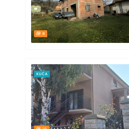
8
KUĆA
10