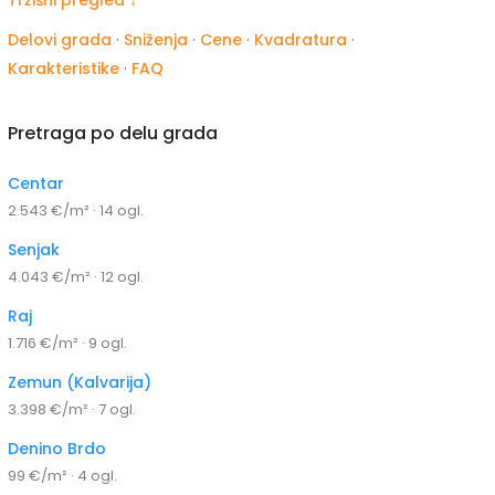
Delovi grada
·
Sniženja
·
Cene
·
Kvadratura
·
Karakteristike
·
FAQ
Pretraga po delu grada
Centar
2.543 €/m² · 14 ogl.
Senjak
4.043 €/m² · 12 ogl.
Raj
1.716 €/m² · 9 ogl.
Zemun (Kalvarija)
3.398 €/m² · 7 ogl.
Denino Brdo
99 €/m² · 4 ogl.