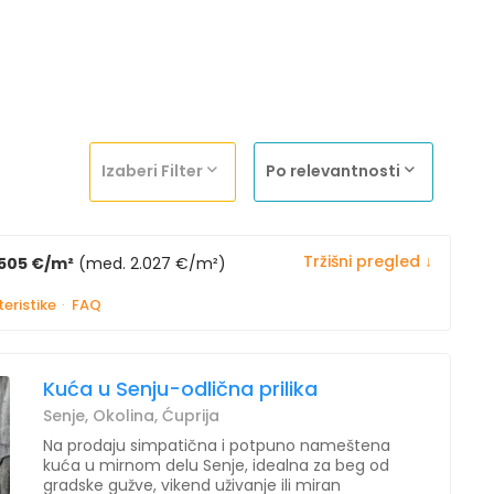
Izaberi Filter
Po relevantnosti
Tržišni pregled ↓
.505 €/m²
(med. 2.027 €/m²)
eristike
·
FAQ
Kuća u Senju-odlična prilika
Senje, Okolina, Ćuprija
Na prodaju simpatična i potpuno nameštena
kuća u mirnom delu Senje, idealna za beg od
gradske gužve, vikend uživanje ili miran