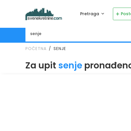
Pretraga
Post
POČETNA
SENJE
Za upit
senje
pronađen