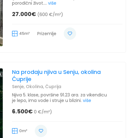
porodični život....
više
27.000€
(600 €/m²)
45m²
Prizemlje
Na prodaju njiva u Senju, okolina
Ćuprije
Senje, Okolina, Ćuprija
Njiva 5. klase, površine 91.23 ara. za vikendicu
je lepo, ima vode i struje u blizini.
više
6.500€
0 €/m²)
0m²