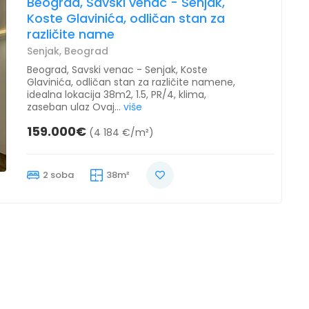
Beograd, Savski venac - Senjak,
Koste Glavinića, odličan stan za
različite name
Senjak, Beograd
Beograd, Savski venac - Senjak, Koste
Glavinića, odličan stan za različite namene,
idealna lokacija 38m2, 1.5, PR/4, klima,
zaseban ulaz Ovaj...
više
159.000€
(4 184 €/m²)
2 soba
38m²