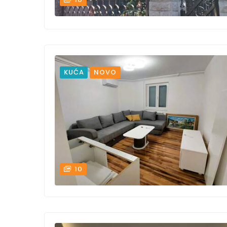
KUĆA
NOVO
10