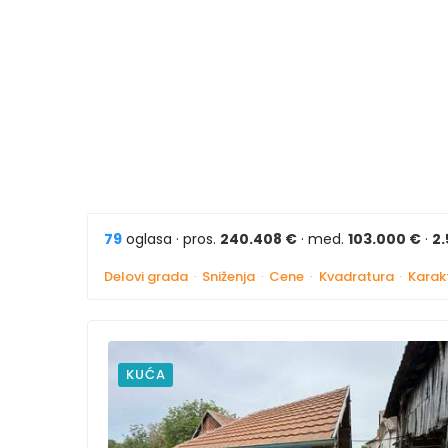
79
oglasa · pros.
240.408 €
· med.
103.000 €
·
2
Delovi grada
·
Sniženja
·
Cene
·
Kvadratura
·
Karakt
KUĆA