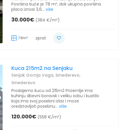
Površina kuće je 78 m², dok ukupna površina
placa iznosi 3,6...
više
30.000€
(384 €/m²)
78m²
.sprat
Kuca 215m2 na Senjaku
Senjak Gornja Vaga, Smederevo,
Smederevo
Prodajemo kucu od 215m2 Prizemlje ima
kuhinju dbevni boravsk i veliku sobu i kuatilo
koja ima svoj posebni izlaz i moze
oredstavljati posebnu...
više
120.000€
(558 €/m²)