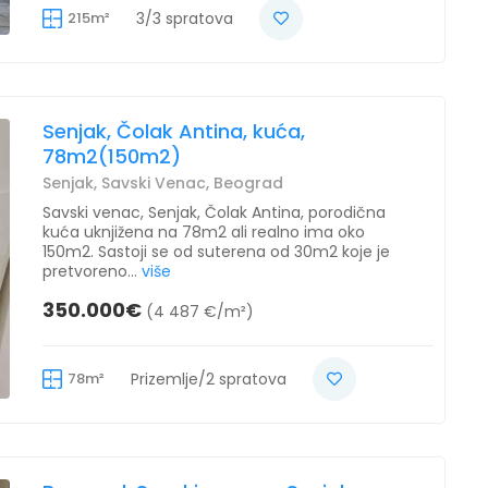
215m²
3/3 spratova
Senjak, Čolak Antina, kuća,
78m2(150m2)
Senjak, Savski Venac, Beograd
Savski venac, Senjak, Čolak Antina, porodična
kuća uknjižena na 78m2 ali realno ima oko
150m2. Sastoji se od suterena od 30m2 koje je
pretvoreno...
više
350.000€
(4 487 €/m²)
78m²
Prizemlje/2 spratova