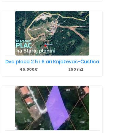
Dva placa 2.5 i 6 ari Knjaževac-Ćuštica
45.000€
250 m2