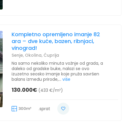
Kompletno opremljeno imanje 82
ara – dve kuće, bazen, ribnjaci,
vinograd!
Senje, Okolina, Ćuprija
Na samo nekoliko minuta vožnje od grada, a
daleko od gradske buke, nalazi se ovo
izuzetno seosko imanje koje pruža savršen
balans između prirode,...
više
130.000€
(433 €/m²)
300m²
.sprat