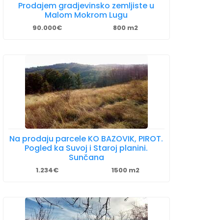
Prodajem gradjevinsko zemljiste u
Malom Mokrom Lugu
90.000€
800 m2
Na prodaju parcele KO BAZOVIK, PIROT.
Pogled ka Suvoj i Staroj planini.
Sunčana
1.234€
1500 m2