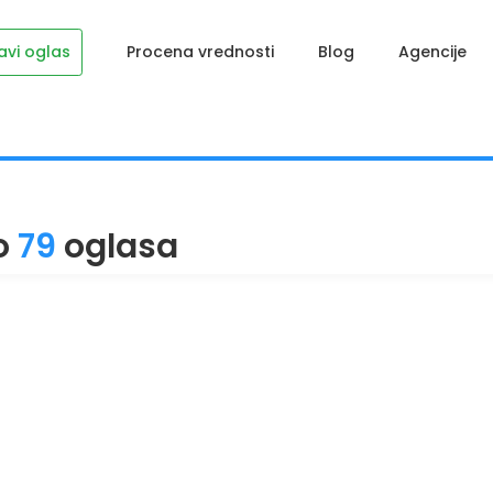
avi oglas
Procena vrednosti
Blog
Agencije
o
79
oglasa