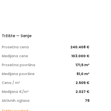
Tržište — Senje
Prosečna cena
240.408 €
Medijana cene
103.000 €
Prosečna površina
171,5 m²
Medijana površine
61,0 m²
Cena / m²
2.505 €
Medijana €/m²
2.027 €
Aktivnih oglasa
79
Tržišni pregled ↓