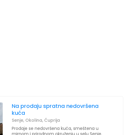
Na prodaju spratna nedovršena
kuća
Senje, Okolina, Ćuprija
Prodaje se nedovršena kuća, smeštena u
mirnom i prirodnom okruženju u selu Senje.