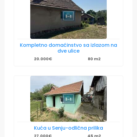
Kompletno domaćinstvo sa izlazom na
dve ulice
20.000€
80 m2
Kuća u Senju-odlična prilika
27.000€
45 m2