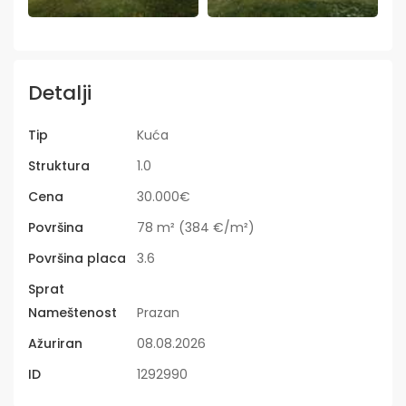
Detalji
Tip
Kuća
Struktura
1.0
Cena
30.000€
Površina
78 m² (384 €/m²)
Površina placa
3.6
Sprat
Nameštenost
Prazan
Ažuriran
08.08.2026
ID
1292990