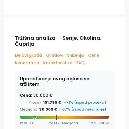
Tržišna analiza — Senje, Okolina,
Ćuprija
Delovi grada
·
Gradovi
·
Sniženja
·
Cene
·
Kvadratura
·
Karakteristike
·
FAQ
Upoređivanje ovog oglasa sa
tržištem
Cena: 30.000 €
Prosek:
101.795 €
·
-71% (ispod proseka)
Medijana:
90.000 €
·
-67% (ispod medijane)
12.000 €
Prosek · Medijana
270.000 €