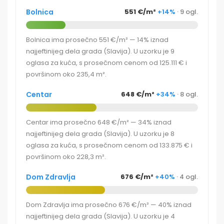
Bolnica
551 €/m²
+14%
· 9 ogl.
Bolnica ima prosečno 551 €/m² — 14% iznad
najjeftinijeg dela grada (Slavija). U uzorku je 9
oglasa za kuća, s prosečnom cenom od 125.111 € i
površinom oko 235,4 m².
Centar
648 €/m²
+34%
· 8 ogl.
Centar ima prosečno 648 €/m² — 34% iznad
najjeftinijeg dela grada (Slavija). U uzorku je 8
oglasa za kuća, s prosečnom cenom od 133.875 € i
površinom oko 228,3 m².
Dom Zdravlja
676 €/m²
+40%
· 4 ogl.
Dom Zdravlja ima prosečno 676 €/m² — 40% iznad
najjeftinijeg dela grada (Slavija). U uzorku je 4