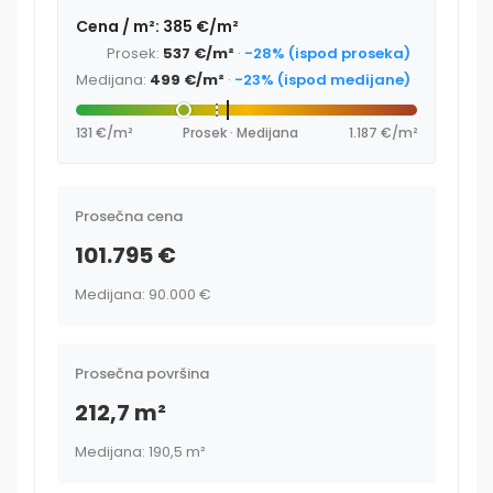
Cena / m²: 385 €/m²
Prosek:
537 €/m²
·
-28% (ispod proseka)
Medijana:
499 €/m²
·
-23% (ispod medijane)
131 €/m²
Prosek · Medijana
1.187 €/m²
Prosečna cena
101.795 €
Medijana: 90.000 €
Prosečna površina
212,7 m²
Medijana: 190,5 m²