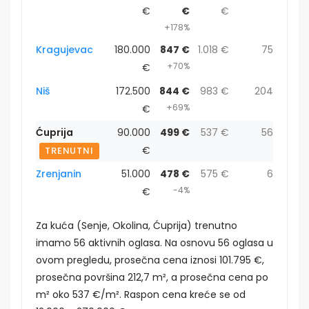
€
€
€
+178%
Kragujevac
180.000
847 €
1.018 €
75
+70%
€
Niš
172.500
844 €
983 €
204
+69%
€
Ćuprija
90.000
499 €
537 €
56
€
TRENUTNI
Zrenjanin
51.000
478 €
575 €
6
-4%
€
Za kuća (Senje, Okolina, Ćuprija) trenutno
imamo 56 aktivnih oglasa. Na osnovu 56 oglasa u
ovom pregledu, prosečna cena iznosi 101.795 €,
prosečna površina 212,7 m², a prosečna cena po
m² oko 537 €/m². Raspon cena kreće se od