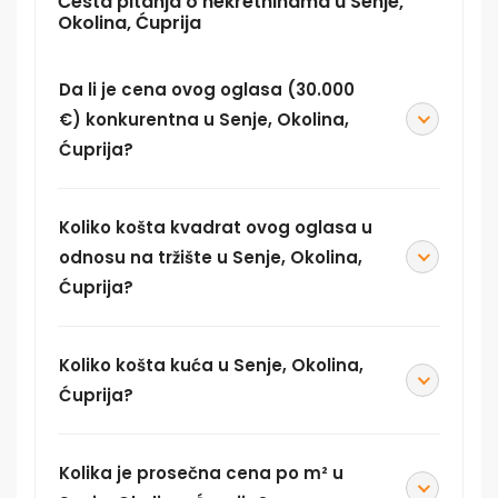
Česta pitanja o nekretninama u Senje,
Okolina, Ćuprija
Da li je cena ovog oglasa (30.000
€) konkurentna u Senje, Okolina,
Ćuprija?
Koliko košta kvadrat ovog oglasa u
odnosu na tržište u Senje, Okolina,
Ćuprija?
Koliko košta kuća u Senje, Okolina,
Ćuprija?
Kolika je prosečna cena po m² u