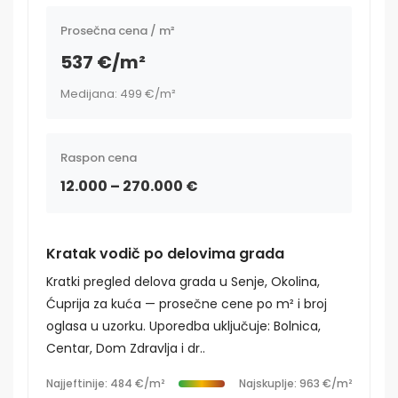
Prosečna cena / m²
537 €/m²
Medijana: 499 €/m²
Raspon cena
12.000 – 270.000 €
Kratak vodič po delovima grada
Kratki pregled delova grada u Senje, Okolina,
Ćuprija za kuća — prosečne cene po m² i broj
oglasa u uzorku. Uporedba uključuje: Bolnica,
Centar, Dom Zdravlja i dr..
Najjeftinije: 484 €/m²
Najskuplje: 963 €/m²