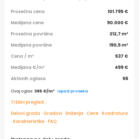
Prosečna cena
101.795 €
Medijana cene
90.000 €
Prosečna površina
212,7 m²
Medijana površine
190,5 m²
Cena / m²
537 €
Medijana €/m²
499 €
Aktivnih oglasa
56
Ovaj oglas:
385 €/m²
·
ispod proseka
Tržišni pregled ↓
Delovi grada
·
Gradovi
·
Sniženja
·
Cene
·
Kvadratura
·
Karakteristike
·
FAQ