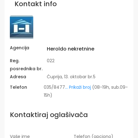
Kontakt info
Agencija
Heroldo nekretnine
Reg.
022
posrednika br.
Adresa
Ćuprija, 13. oktobar br.5
Telefon
035/8477
... Prikaži broj
(08-19h, sub.09-
15h)
Kontaktiraj oglašivača
Vaše ime
Telefon (opciono)