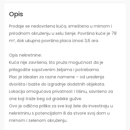
Opis
Prodaje se nedovršena kuća, smeštena u mirnom i
prirodnom okruženju u selu Senje. Površina kuće je 78
m², dok ukupna površina placa iznosi 3,6 ara.
Opis nekretnine:
Kuća nije završena, što pruža mogućnost da je
prilagodite sopstvenim željama i potrebama.
Plac je idealan za razne namene – od uređenja
dvorišta i bašte do izgradnje dodatnih objekata.
Lokacija omogućava privatnost i tišinu, savršeno za
one koji traže beg od gradske gužve.
Ovo je odlična prilika za sve koji žele da investiraju u
nekretninu s potencijalom ili da stvore svoj dom u
mirnom i zelenom okruženju.