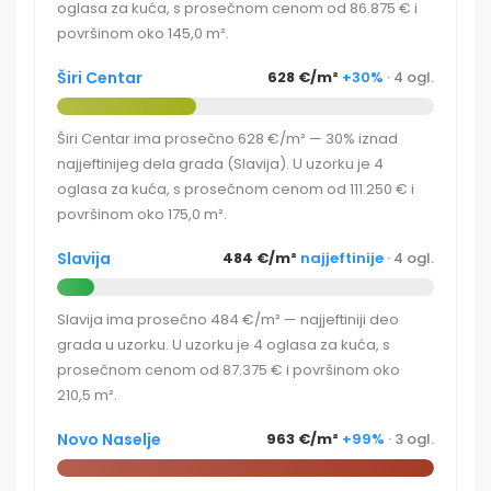
oglasa za kuća, s prosečnom cenom od 86.875 € i
površinom oko 145,0 m².
Širi Centar
628 €/m²
+30%
· 4 ogl.
Širi Centar ima prosečno 628 €/m² — 30% iznad
najjeftinijeg dela grada (Slavija). U uzorku je 4
oglasa za kuća, s prosečnom cenom od 111.250 € i
površinom oko 175,0 m².
Slavija
484 €/m²
najjeftinije
· 4 ogl.
Slavija ima prosečno 484 €/m² — najjeftiniji deo
grada u uzorku. U uzorku je 4 oglasa za kuća, s
prosečnom cenom od 87.375 € i površinom oko
210,5 m².
Novo Naselje
963 €/m²
+99%
· 3 ogl.