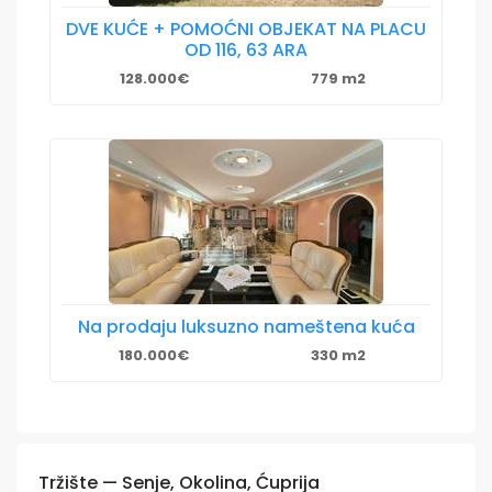
DVE KUĆE + POMOĆNI OBJEKAT NA PLACU
OD 116, 63 ARA
128.000€
779 m2
Na prodaju luksuzno nameštena kuća
180.000€
330 m2
Tržište — Senje, Okolina, Ćuprija