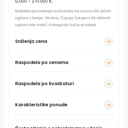
12.000 – 270.000 €.
Statistika poređenja izračunata na osnovu 56 sličnih
oglasa u Senje, Okolina, Ćuprija (ukupno 56 aktivnih
oglasa iste vrste). Kategorija: kuća, prodaja.
Sniženja cena
Raspodela po cenama
Raspodela po kvadraturi
Karakteristike ponude