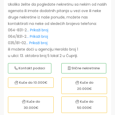
Ukoliko želite da pogledate nekretinu sa nekim od naših
agenata ili imate dodatnih pitanja u vezi ove ili neke
druge nekretine iz naše ponude, možete nas
kontaktirati na neke od sledećih brojeva telefona:
064-831-2
... Prikaži broj
064/831-2
... Prikaži broj
035/81-02
... Prikaži broj
ili možete doći u agenciju Heroldo broj 1
u ulici: 13. oktobra broj 5 lokal 2 u Ćupriji.
Kontakt podaci
Slične nekretnine
Kuće do 10.000€
Kuće do
20.000€
Kuće do
Kuće do
30.000€
50.000€