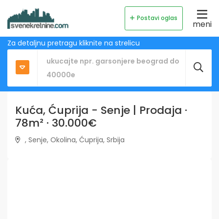
Postavi oglas
meni
Za detaljnu pretragu kliknite na strelicu
Kuća, Ćuprija - Senje | Prodaja ·
78m² · 30.000€
, Senje, Okolina, Ćuprija, Srbija