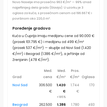
Novo Naselje ima prosečno 963 €/m² — 99% iznad
najjeftinijeg dela grada (Slavija). U uzorku je 3
oglasa za kuća, s prosečnom cenom od 196.667 € i
površinom oko 220,0 m².
Poređenje gradova
Kuća u Ćuprija imaju medijanu cene od 90.000 €
(prosek 101.795 €) i medijanu od 499 €/m²
(prosek 537 €/m²) — skuplje od Novi Sad (1.420
€/m²) i Beograd (1.386 €/m²), a jeftinije od
Zrenjanin (478 €/m²).
Med.
Med.
Pros.
Grad
cena
€/m²
€/m²
Oglasa
Novi Sad
306.500
1.420
1.744
170
€
€
€
+185%
Beograd
262.500
1.386
1.780
493