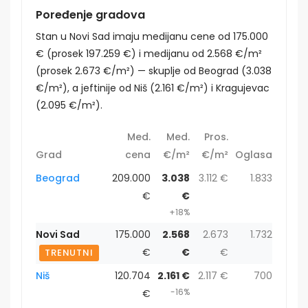
Poređenje gradova
Stan u Novi Sad imaju medijanu cene od 175.000
€ (prosek 197.259 €) i medijanu od 2.568 €/m²
(prosek 2.673 €/m²) — skuplje od Beograd (3.038
€/m²), a jeftinije od Niš (2.161 €/m²) i Kragujevac
(2.095 €/m²).
Med.
Med.
Pros.
Grad
cena
€/m²
€/m²
Oglasa
Beograd
209.000
3.038
3.112 €
1.833
€
€
+18%
Novi Sad
175.000
2.568
2.673
1.732
€
€
€
TRENUTNI
Niš
120.704
2.161 €
2.117 €
700
-16%
€