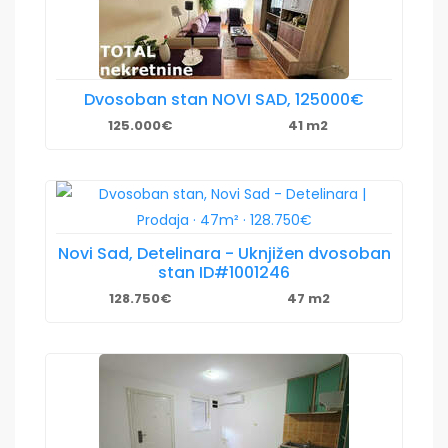
Dvosoban stan NOVI SAD, 125000€
125.000€
41 m2
Novi Sad, Detelinara - Uknjižen dvosoban
stan ID#1001246
128.750€
47 m2