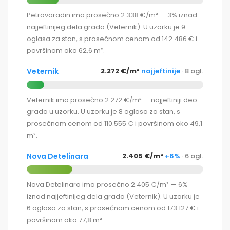
Petrovaradin ima prosečno 2.338 €/m² — 3% iznad
najjeftinijeg dela grada (Veternik). U uzorku je 9
oglasa za stan, s prosečnom cenom od 142.486 € i
površinom oko 62,6 m².
Veternik
2.272 €/m²
najjeftinije
· 8 ogl.
Veternik ima prosečno 2.272 €/m² — najjeftiniji deo
grada u uzorku. U uzorku je 8 oglasa za stan, s
prosečnom cenom od 110.555 € i površinom oko 49,1
m².
Nova Detelinara
2.405 €/m²
+6%
· 6 ogl.
Nova Detelinara ima prosečno 2.405 €/m² — 6%
iznad najjeftinijeg dela grada (Veternik). U uzorku je
6 oglasa za stan, s prosečnom cenom od 173.127 € i
površinom oko 77,8 m².