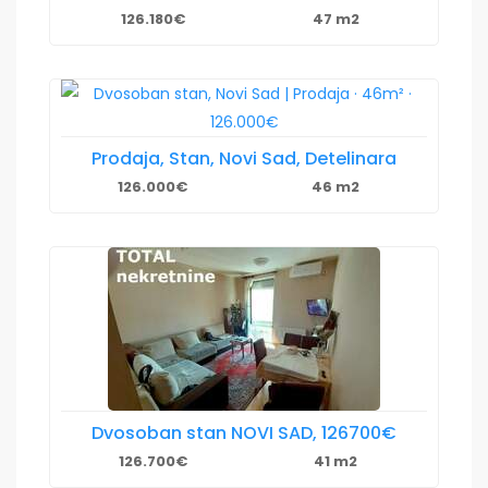
126.180€
47 m2
Prodaja, Stan, Novi Sad, Detelinara
126.000€
46 m2
Dvosoban stan NOVI SAD, 126700€
126.700€
41 m2