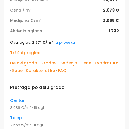
Cena / m²
2.673 €
Medijana €/m²
2.568 €
Aktivnih oglasa
1.732
Ovaj oglas:
2.771 €/m²
·
u proseku
Tržišni pregled ↓
Delovi grada
·
Gradovi
·
Sniženja
·
Cene
·
Kvadratura
·
Sobe
·
Karakteristike
·
FAQ
Pretraga po delu grada
Centar
3.036 €/m² · 19 ogl.
Telep
2.565 €/m² · 11 ogl.