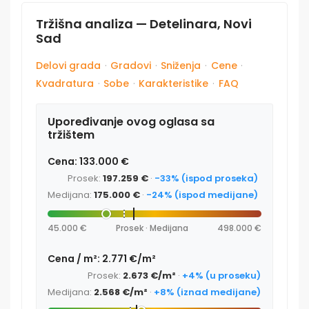
Tržišna analiza — Detelinara, Novi
Sad
Delovi grada
·
Gradovi
·
Sniženja
·
Cene
·
Kvadratura
·
Sobe
·
Karakteristike
·
FAQ
Upoređivanje ovog oglasa sa
tržištem
Cena: 133.000 €
Prosek:
197.259 €
·
-33% (ispod proseka)
Medijana:
175.000 €
·
-24% (ispod medijane)
45.000 €
Prosek · Medijana
498.000 €
Cena / m²: 2.771 €/m²
Prosek:
2.673 €/m²
·
+4% (u proseku)
Medijana:
2.568 €/m²
·
+8% (iznad medijane)