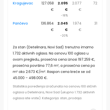
Kragujevac
127.058
2.095
2.077
72
€
€
€
-18%
Pančevo
136.864
2.045
1.974
31
€
€
€
-20%
Za stan (Detelinara, Novi Sad) trenutno imamo
1.732 aktivnih oglasa. Na osnovu 100 oglasa u
ovom pregledu, prosečna cena iznosi 197.259 €,
prosečna površina 77,6 m², a prosečna cena po
m² oko 2.673 €/m². Raspon cena kreće se od
45.000 – 498.000 €.
Statistika poređenja izračunata na osnovu 100 sličnih
oglasa u Detelinara, Novi Sad (ukupno 1.732 aktivnih
oglasa iste vrste). Kategorija: stan, prodaja.