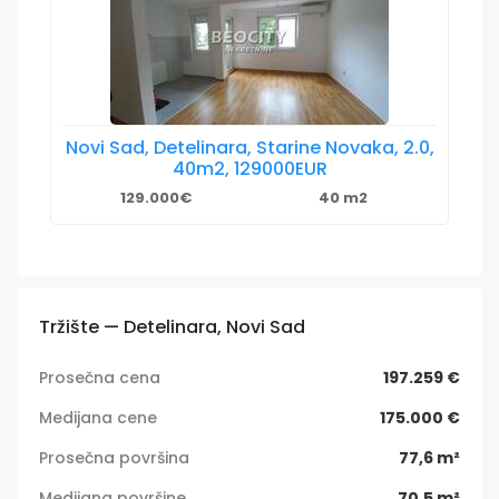
Novi Sad, Detelinara, Starine Novaka, 2.0,
40m2, 129000EUR
129.000€
40 m2
Tržište — Detelinara, Novi Sad
Prosečna cena
197.259 €
Medijana cene
175.000 €
Prosečna površina
77,6 m²
Medijana površine
70,5 m²