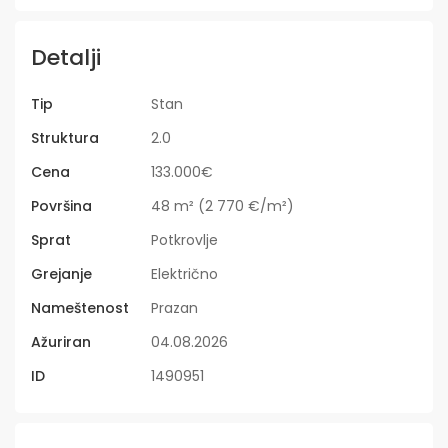
Detalji
Tip
Stan
Struktura
2.0
Cena
133.000€
Površina
48 m² (2 770 €/m²)
Sprat
Potkrovlje
Grejanje
Električno
Nameštenost
Prazan
Ažuriran
04.08.2026
ID
1490951