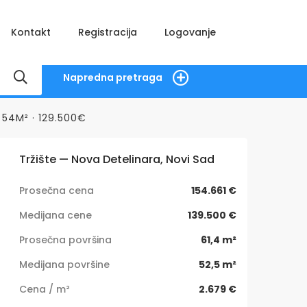
Kontakt
Registracija
Logovanje
Napredna pretraga
54M² · 129.500€
Tržište — Nova Detelinara, Novi Sad
Prosečna cena
154.661 €
Medijana cene
139.500 €
Prosečna površina
61,4 m²
Medijana površine
52,5 m²
Cena / m²
2.679 €