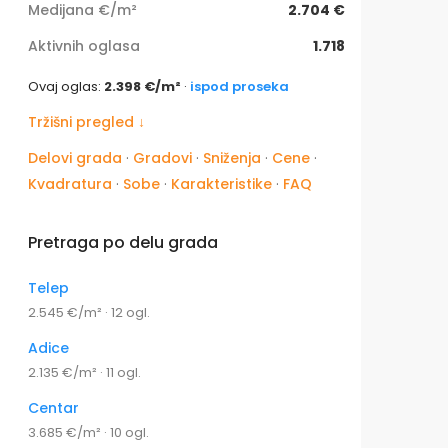
Medijana €/m²
2.704 €
Aktivnih oglasa
1.718
Ovaj oglas:
2.398 €/m²
·
ispod proseka
Tržišni pregled ↓
Delovi grada
·
Gradovi
·
Sniženja
·
Cene
·
Kvadratura
·
Sobe
·
Karakteristike
·
FAQ
Pretraga po delu grada
Telep
2.545 €/m² · 12 ogl.
Adice
2.135 €/m² · 11 ogl.
Centar
3.685 €/m² · 10 ogl.