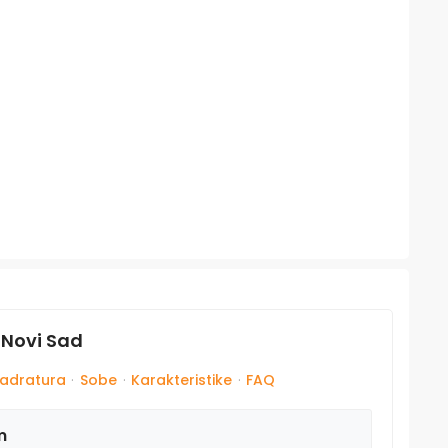
 Novi Sad
adratura
·
Sobe
·
Karakteristike
·
FAQ
m