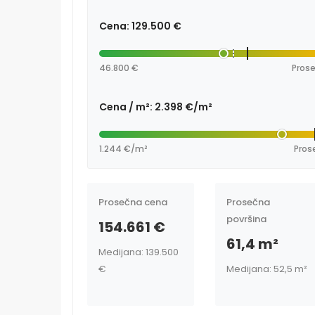
Cena: 129.500 €
46.800 €
Prose
Cena / m²: 2.398 €/m²
1.244 €/m²
Pros
Prosečna cena
Prosečna
površina
154.661 €
61,4 m²
Medijana: 139.500
€
Medijana: 52,5 m²