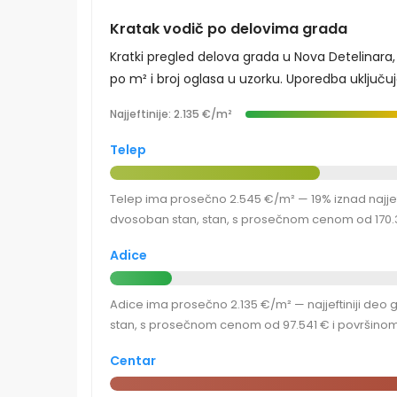
Kratak vodič po delovima grada
Kratki pregled delova grada u Nova Detelinar
po m² i broj oglasa u uzorku. Uporedba uključuje
Najjeftinije: 2.135 €/m²
Telep
Telep ima prosečno 2.545 €/m² — 19% iznad najjeft
dvosoban stan, stan, s prosečnom cenom od 170.3
Adice
Adice ima prosečno 2.135 €/m² — najjeftiniji deo 
stan, s prosečnom cenom od 97.541 € i površinom
Centar