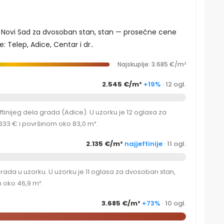
a, Novi Sad za dvosoban stan, stan — prosečne cene
: Telep, Adice, Centar i dr..
Najskuplje: 3.685 €/m²
2.545 €/m²
+19%
· 12 ogl.
inijeg dela grada (Adice). U uzorku je 12 oglasa za
33 € i površinom oko 83,0 m².
2.135 €/m²
najjeftinije
· 11 ogl.
grada u uzorku. U uzorku je 11 oglasa za dvosoban stan,
 oko 46,9 m².
3.685 €/m²
+73%
· 10 ogl.