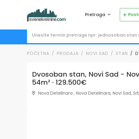
Pretraga
Post
POČETNA
PRODAJA
NOVI SAD
STAN
D
Dvosoban stan, Novi Sad - Nova
54m² · 129.500€
Nova Detelinara , Nova Detelinara, Novi Sad, Srb