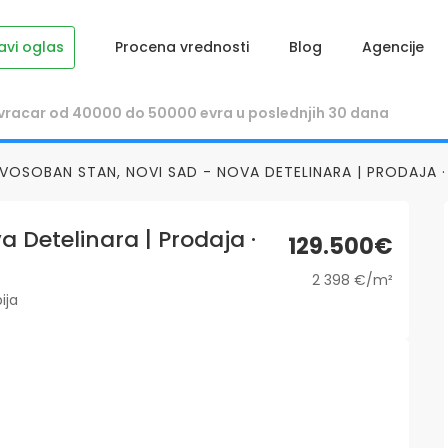
avi oglas
Procena vrednosti
Blog
Agencije
VOSOBAN STAN, NOVI SAD - NOVA DETELINARA | PRODAJA · 
 Detelinara | Prodaja ·
129.500€
2 398 €/m²
ija