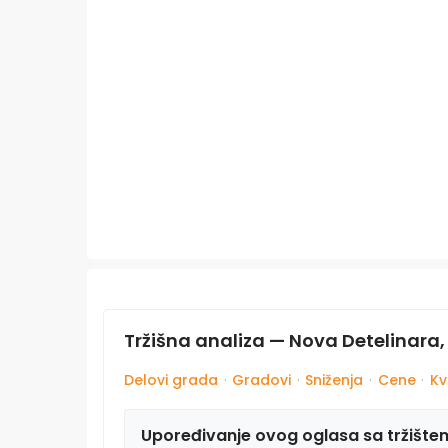
Tržišna analiza — Nova Detelinara,
Delovi grada
·
Gradovi
·
Sniženja
·
Cene
·
Kv
Upoređivanje ovog oglasa sa tržište