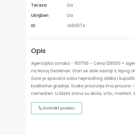
Terasa
Da
Uknjižen
Da
ID
1460074
Opis
Agencijska oznaka - 1101756 - Cena 129000 + agenc
na Novoj Detelinari. Stan se dole sastoji iz lepog
Gore je spavaća soba nepravilnog oblika i kupatilo
kvalitetne gradnje. Svaka prostorija ima prozore - 
namešten. U blizini stana su škola, vrtic, marketi.
Kontakt podaci