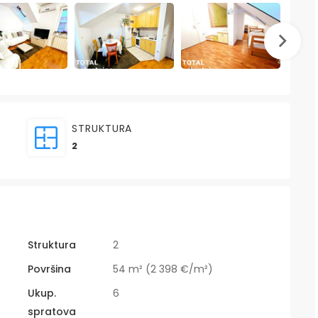
STRUKTURA
2
Struktura
2
Površina
54 m² (2 398 €/m²)
Ukup.
6
spratova