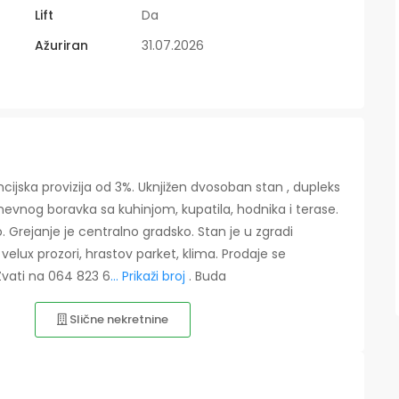
Lift
Da
Ažuriran
31.07.2026
ijska provizija od 3%. Uknjižen dvosoban stan , dupleks
 dnevnog boravka sa kuhinjom, kupatila, hodnika i terase.
. Grejanje je centralno gradsko. Stan je u zgradi
velux prozori, hrastov parket, klima. Prodaje se
 Zvati na 064 823 6
... Prikaži broj
. Buda
Slične nekretnine