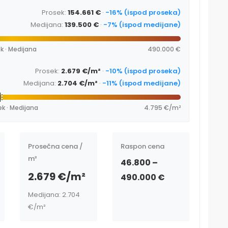
Prosek:
154.661 €
·
-16% (ispod proseka)
Medijana:
139.500 €
·
-7% (ispod medijane)
k · Medijana
490.000 €
Prosek:
2.679 €/m²
·
-10% (ispod proseka)
Medijana:
2.704 €/m²
·
-11% (ispod medijane)
ek · Medijana
4.795 €/m²
Prosečna cena /
Raspon cena
m²
46.800 –
2.679 €/m²
490.000 €
Medijana: 2.704
€/m²