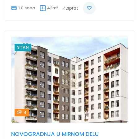
1.0 soba
43m²
4.sprat
STAN
4
NOVOGRADNJA U MIRNOM DELU