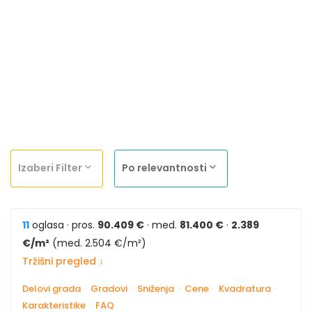
Izaberi Filter
Po relevantnosti
11
oglasa · pros.
90.409 €
· med.
81.400 €
·
2.389
€/m²
(med. 2.504 €/m²)
Tržišni pregled ↓
Delovi grada
·
Gradovi
·
Sniženja
·
Cene
·
Kvadratura
·
Karakteristike
·
FAQ