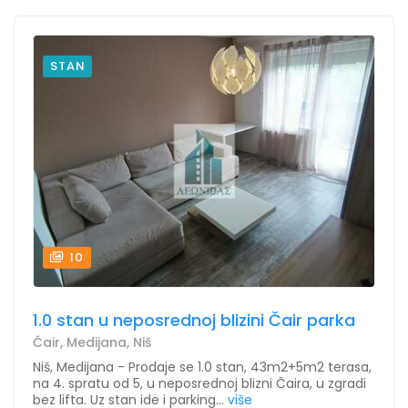
STAN
10
1.0 stan u neposrednoj blizini Čair parka
Čair, Medijana, Niš
Niš, Medijana - Prodaje se 1.0 stan, 43m2+5m2 terasa,
na 4. spratu od 5, u neposrednoj blizni Čaira, u zgradi
bez lifta. Uz stan ide i parking...
više