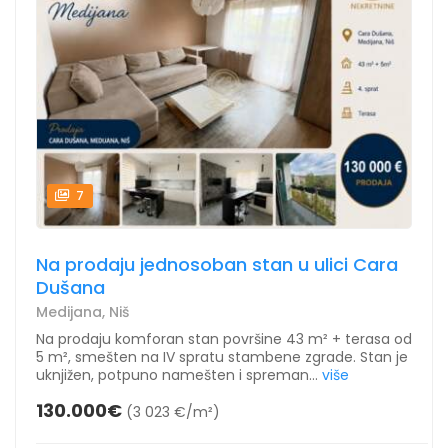
7
Na prodaju jednosoban stan u ulici Cara
Dušana
Medijana, Niš
Na prodaju komforan stan površine 43 m² + terasa od
5 m², smešten na IV spratu stambene zgrade. Stan je
uknjižen, potpuno namešten i spreman...
više
130.000€
(3 023 €/m²)