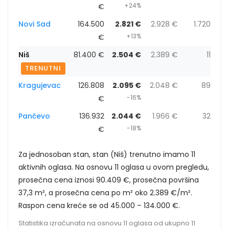
+24%
€
Novi Sad
164.500
2.821 €
2.928 €
1.720
+13%
€
Niš
81.400 €
2.504 €
2.389 €
11
TRENUTNI
Kragujevac
126.808
2.095 €
2.048 €
89
-16%
€
Pančevo
136.932
2.044 €
1.966 €
32
-18%
€
Za jednosoban stan, stan (Niš) trenutno imamo 11
aktivnih oglasa. Na osnovu 11 oglasa u ovom pregledu,
prosečna cena iznosi 90.409 €, prosečna površina
37,3 m², a prosečna cena po m² oko 2.389 €/m².
Raspon cena kreće se od 45.000 – 134.000 €.
Statistika izračunata na osnovu 11 oglasa od ukupno 11