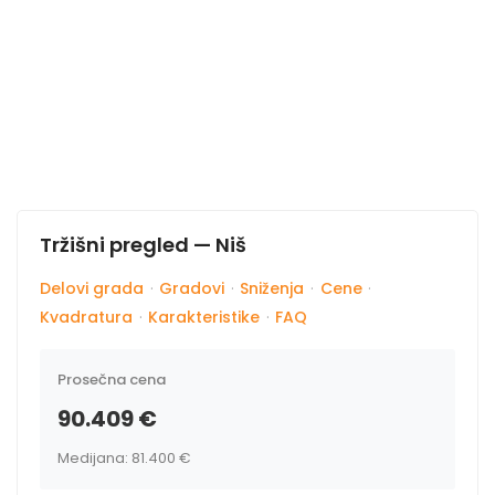
Tržišni pregled — Niš
Delovi grada
·
Gradovi
·
Sniženja
·
Cene
·
Kvadratura
·
Karakteristike
·
FAQ
Prosečna cena
90.409 €
Medijana: 81.400 €