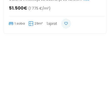
51.500€
(1 775 €/m²)
1 soba
29m²
1.sprat