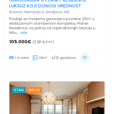
LUKSUZ KOJI DONOSI VREDNOST
Bulevar Nemanjica, Medijana, Niš
Prodaje se moderna garsonjera površine 33m² u
ekskluzivnom stambenom kompleksu Planet
Residence, na jednoj od najatraktivnijih lokacija u
Nišu,...
više
105.000€
(3 181 €/m²)
1.0 soba
33m²
4/12 spratova
STAN
NOVO