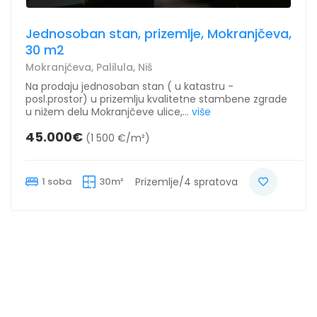
Jednosoban stan, prizemlje, Mokranjčeva,
30 m2
Mokranjčeva, Palilula, Niš
Na prodaju jednosoban stan ( u katastru -
posl.prostor) u prizemlju kvalitetne stambene zgrade
u nižem delu Mokranjčeve ulice,...
više
45.000€
(1 500 €/m²)
1 soba
30m²
Prizemlje/4 spratova