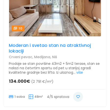
10
Moderan i svetao stan na atraktivnoj
lokaciji
Crveni pevac, Medijana, Niš
Prodaje se stan površine 43m2 + 5m2 terase, stan se
nalazi na četvrtim spartu od pet u starijoj zgradi
kvalitetne gradnje bez lifta. Iz ulaznog...
više
134.000€
(2 791 €/m²)
1 soba
48m²
4/5 spratova