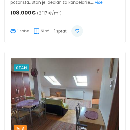
pozorišta...Stan je idealan za kancelarije,...
više
108.000€
(2 117 €/m²)
1 soba
51m²
1.sprat
STAN
8