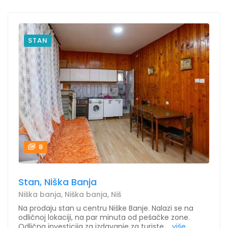
STAN
8
Stan, Niška Banja
Niška banja, Niška banja, Niš
Na prodaju stan u centru Niške Banje. Nalazi se na
odličnoj lokaciji, na par minuta od pešačke zone.
Odlična investicija za izdavanje za turiste....
više