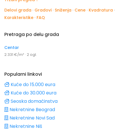
Delovi grada
·
Gradovi
·
Sniženja
·
Cene
·
Kvadratura
·
Karakteristike
·
FAQ
Pretraga po delu grada
Centar
2.331 €/m² · 2 ogl.
Popularni linkovi
Kuće do 15.000 eura
Kuće do 30.000 eura
Seoska domaćinstva
Nekretnine Beograd
Nekretnine Novi Sad
Nekretnine Niš