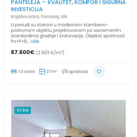
PANTELEJA – KVALITET, KOMFOR I SIGURNA
INVESTICIJA
Knjaževačka, Pantelej, Niš
U ponudi su stanovi u modernom stambeno-
poslovnom objektu projektovanom po savremenim
standardima gradnje i stanovanja. Objekat spratnosti
Po+P+8...
više
67.600€
(2 503 €/m²)
1.0 soba
27m²
1/8 spratova
STAN