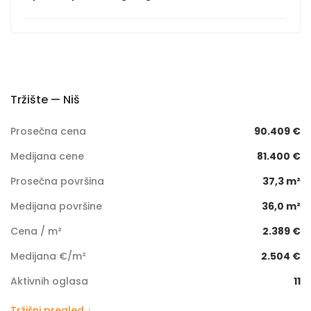
Tržište — Niš
Prosečna cena
90.409 €
Medijana cene
81.400 €
Prosečna površina
37,3 m²
Medijana površine
36,0 m²
Cena / m²
2.389 €
Medijana €/m²
2.504 €
Aktivnih oglasa
11
Tržišni pregled ↓