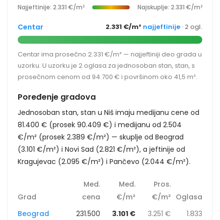
Najjeftinije: 2.331 €/m²
Najskuplje: 2.331 €/m²
Centar
2.331 €/m²
najjeftinije
· 2 ogl.
Centar ima prosečno 2.331 €/m² — najjeftiniji deo grada u
uzorku. U uzorku je 2 oglasa za jednosoban stan, stan, s
prosečnom cenom od 94.700 € i površinom oko 41,5 m².
Poređenje gradova
Jednosoban stan, stan u Niš imaju medijanu cene od
81.400 € (prosek 90.409 €) i medijanu od 2.504
€/m² (prosek 2.389 €/m²) — skuplje od Beograd
(3.101 €/m²) i Novi Sad (2.821 €/m²), a jeftinije od
Kragujevac (2.095 €/m²) i Pančevo (2.044 €/m²).
Med.
Med.
Pros.
Grad
cena
€/m²
€/m²
Oglasa
Beograd
231.500
3.101 €
3.251 €
1.833