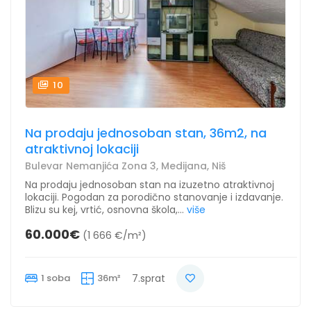
10
Na prodaju jednosoban stan, 36m2, na
atraktivnoj lokaciji
Bulevar Nemanjića Zona 3, Medijana, Niš
Na prodaju jednosoban stan na izuzetno atraktivnoj
lokaciji. Pogodan za porodično stanovanje i izdavanje.
Blizu su kej, vrtić, osnovna škola,...
više
60.000€
(1 666 €/m²)
1 soba
36m²
7.sprat