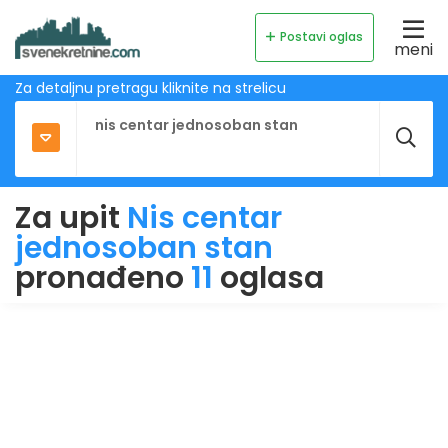
Postavi oglas
meni
Za detaljnu pretragu kliknite na strelicu
Za upit
Nis centar
jednosoban stan
pronađeno
11
oglasa