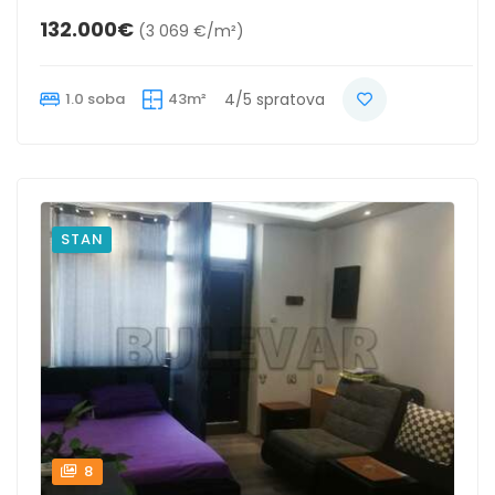
132.000€
(3 069 €/m²)
1.0 soba
43m²
4/5 spratova
STAN
8