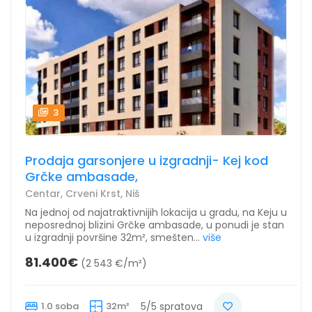
3
Prodaja garsonjere u izgradnji- Kej kod
Grčke ambasade,
Centar, Crveni Krst, Niš
Na jednoj od najatraktivnijih lokacija u gradu, na Keju u
neposrednoj blizini Grčke ambasade, u ponudi je stan
u izgradnji površine 32m², smešten...
više
81.400€
(2 543 €/m²)
1.0 soba
32m²
5/5 spratova