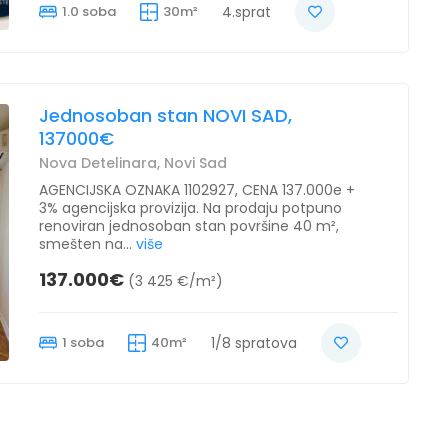
1.0 soba
30m²
4.sprat
Jednosoban stan NOVI SAD,
137000€
Nova Detelinara, Novi Sad
AGENCIJSKA OZNAKA 1102927, CENA 137.000e +
3% agencijska provizija. Na prodaju potpuno
renoviran jednosoban stan površine 40 m²,
smešten na...
više
137.000€
(3 425 €/m²)
1 soba
40m²
1/8 spratova