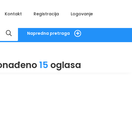
Kontakt
Registracija
Logovanje
Napredna pretraga
onađeno
15
oglasa