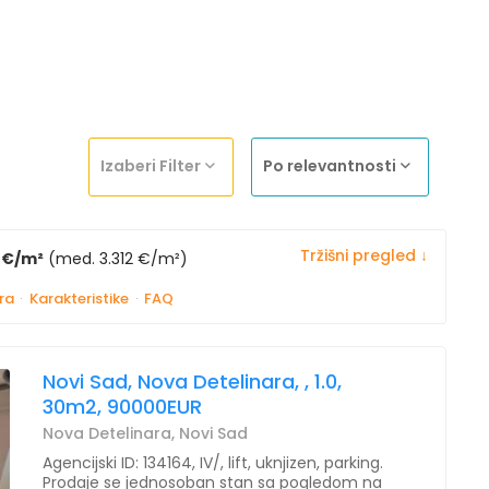
Izaberi Filter
Po relevantnosti
Tržišni pregled ↓
7 €/m²
(med. 3.312 €/m²)
ra
·
Karakteristike
·
FAQ
Novi Sad, Nova Detelinara, , 1.0,
30m2, 90000EUR
Nova Detelinara, Novi Sad
Agencijski ID: 134164, IV/, lift, uknjizen, parking.
Prodaje se jednosoban stan sa pogledom na