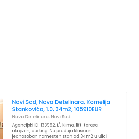
Novi Sad, Nova Detelinara, Kornelija
Stankovića, 1.0, 34m2, 105910EUR
Nova Detelinara, Novi Sad
Agencijski ID: 133982, I/, klima, lift, terasa,
uknjizen, parking. Na prodaju klasican
jednosoban namesten stan od 34m2 u ulici