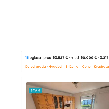
15
oglasa · pros.
93.527 €
· med.
90.000 €
·
3.21
Delovi grada
·
Gradovi
·
Sniženja
·
Cene
·
Kvadratu
STAN