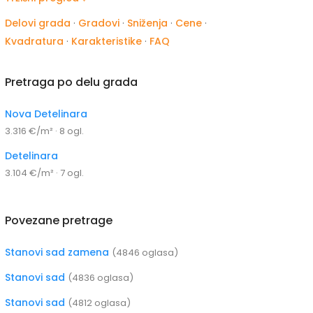
Delovi grada
·
Gradovi
·
Sniženja
·
Cene
·
Kvadratura
·
Karakteristike
·
FAQ
Pretraga po delu grada
Nova Detelinara
3.316 €/m² · 8 ogl.
Detelinara
3.104 €/m² · 7 ogl.
Povezane pretrage
Stanovi sad zamena
(4846 oglasa)
Stanovi sad
(4836 oglasa)
Stanovi sad
(4812 oglasa)