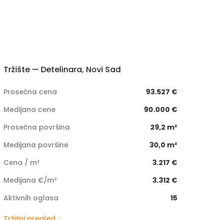
Tržište — Detelinara, Novi Sad
Prosečna cena
93.527 €
Medijana cene
90.000 €
Prosečna površina
29,2 m²
Medijana površine
30,0 m²
Cena / m²
3.217 €
Medijana €/m²
3.312 €
Aktivnih oglasa
15
Tržišni pregled ↓