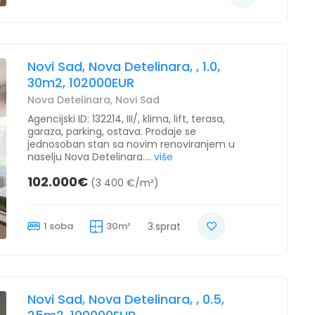
Novi Sad, Nova Detelinara, , 1.0,
30m2, 102000EUR
Nova Detelinara, Novi Sad
Agencijski ID: 132214, III/, klima, lift, terasa,
garaza, parking, ostava. Prodaje se
jednosoban stan sa novim renoviranjem u
naselju Nova Detelinara....
više
102.000€
(3 400 €/m²)
1 soba
30m²
3.sprat
Novi Sad, Nova Detelinara, , 0.5,