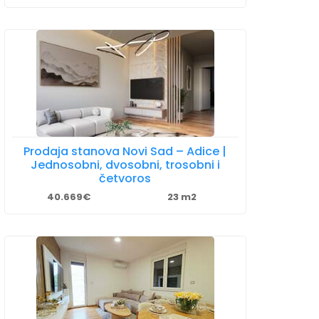
Prodaja stanova Novi Sad – Adice |
Jednosobni, dvosobni, trosobni i
četvoros
40.669€
23 m2