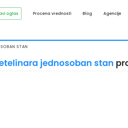
avi oglas
Procena vrednosti
Blog
Agencije
OSOBAN STAN
etelinara jednosoban stan
pr