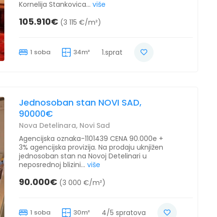
Kornelija Stankovica...
više
105.910€
(3 115 €/m²)
1 soba
34m²
1.sprat
Jednosoban stan NOVI SAD,
90000€
Nova Detelinara, Novi Sad
Agencijska oznaka-1101439 CENA 90.000e +
3% agencijska provizija. Na prodaju uknjižen
jednosoban stan na Novoj Detelinari u
neposrednoj blizini...
više
90.000€
(3 000 €/m²)
1 soba
30m²
4/5 spratova