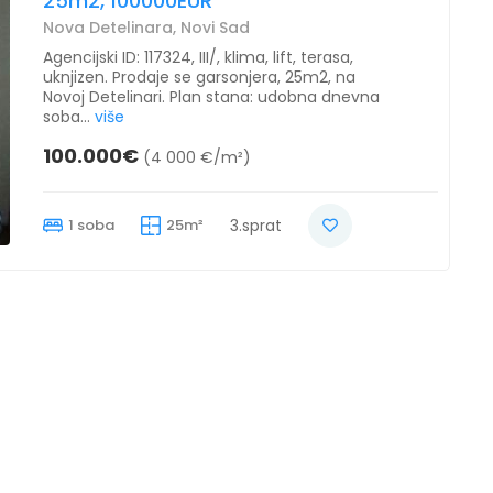
25m2, 100000EUR
Nova Detelinara, Novi Sad
Agencijski ID: 117324, III/, klima, lift, terasa,
uknjizen. Prodaje se garsonjera, 25m2, na
Novoj Detelinari. Plan stana: udobna dnevna
soba...
više
100.000€
(4 000 €/m²)
1 soba
25m²
3.sprat