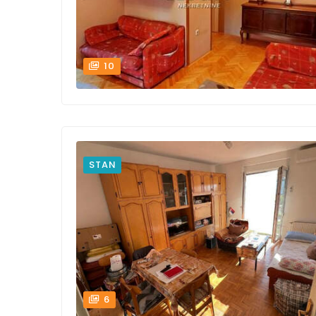
10
STAN
6