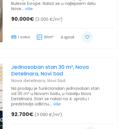
Bulevar Evrope. Nalazi se u najlepsem delu
Nove...
više
90.000€
(3 000 €/m²)
1 soba
30m²
4.sprat
Jednosoban stan 30 m², Nova
Detelinara, Novi Sad
Nova detelinara, Novi Sad
Na prodaju je funkcionalan jednosoban stan
od 30 m² u Novom Sadu, u naselju Nova
Detelinara. Stan se nalazi na 4. spratu i
predstavlja odličnu...
više
92.700€
(3 090 €/m²)