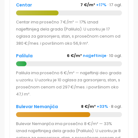
Centar
7 €/m²
+17%
· 17 ogl.
Centar ima prosečno 7 €/m² — 17% iznad
najjeftinijeg dela grada (Palilula). U uzorku je 17
oglasa za garsonjera, stan, s prosečnom cenom od
380 €/mes. i površinom oko 56,9 m².
Palilula
6 €/m²
najjeftinije
· 10 ogl.
Palilula ima prosečno 6 €/m² — najjeftiniji deo grada
u uzorku. U uzorku je 10 oglasa za garsonjera, stan, s
prosečnom cenom od 297 €/mes. i površinom oko
47,1 m².
Bulevar Nemanjića
8 €/m²
+33%
· 8 ogl.
Bulevar Nemanjića ima prosečno 8 €/m² — 33%
iznad najjeftinijeg dela grada (Palilula). U uzorku je 8
oglasa za garsonjera, stan, s prosečnom cenom od