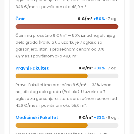
346 €/mes. i površinom oko 48,9 m².
Čair
9 €/m²
+50%
· 7 ogl.
Čair ima prosečno 9 €/m² — 50% iznad najjeftinijeg
dela grada (Palilula). U uzorku je 7 oglasa za
garsonjera, stan, s prosečnom cenom od 376
€/mes. i površinom oko 49,6 m².
Pravni Fakultet
8 €/m²
+33%
· 7 ogl.
Pravni Fakultet ima prosečno 8 €/m² — 33% iznad
najjeftinijeg dela grada (Palilula). U uzorku je 7
oglasa za garsonjera, stan, s prosečnom cenom od
426 €/mes. i površinom oko 55,6 m².
Medicinski Fakultet
8 €/m²
+33%
· 6 ogl.