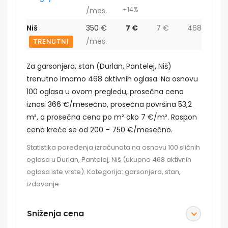
+14%
/mes.
Niš
350 €
7 €
7 €
468
/mes.
TRENUTNI
Za garsonjera, stan (Durlan, Pantelej, Niš)
trenutno imamo 468 aktivnih oglasa. Na osnovu
100 oglasa u ovom pregledu, prosečna cena
iznosi 366 €/mesečno, prosečna površina 53,2
m², a prosečna cena po m² oko 7 €/m². Raspon
cena kreće se od 200 – 750 €/mesečno.
Statistika poređenja izračunata na osnovu 100 sličnih
oglasa u Durlan, Pantelej, Niš (ukupno 468 aktivnih
oglasa iste vrste). Kategorija: garsonjera, stan,
izdavanje.
Sniženja cena