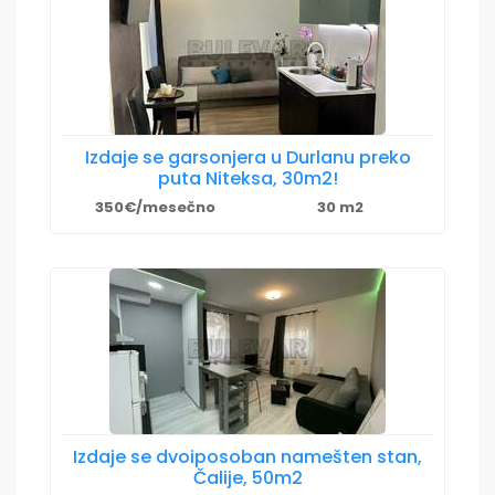
Izdaje se garsonjera u Durlanu preko
puta Niteksa, 30m2!
350€/mesečno
30 m2
Izdaje se dvoiposoban namešten stan,
Čalije, 50m2