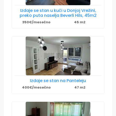
Izdaje se stan u kući u Donjoj Vrežini,
preko puta naselja Beverli Hils, 45m2
350€/mesečno
45 m2
Izdaje se stan na Panteleju
400€/mesečno
47 m2