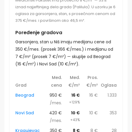
Medicinski Fakultet ima prosečno 8 €/m² — 33%
iznad najjeftinijeg dela grada (Palilula). U uzorku je 6
oglasa za garsonjera, stan, s prosečnom cenom od
375 €/mes. i površinom oko 46,5 m².
Poređenje gradova
Garsonjera, stan u Niš imaju medijanu cene od
350 €/mes. (prosek 366 €/mes.) i medijanu od
7 €/m² (prosek 7 €/m²) — skuplje od Beograd
(16 €/m²) i Novi Sad (10 €/m²).
Med.
Med.
Pros.
Grad
cena
€/m²
€/m²
Oglasa
Beograd
950 €
16 €
16 €
1.333
+129%
/mes.
Novi Sad
420 €
10 €
10 €
353
+43%
/mes.
Kragujevac
350 €
8 €
8 €
28