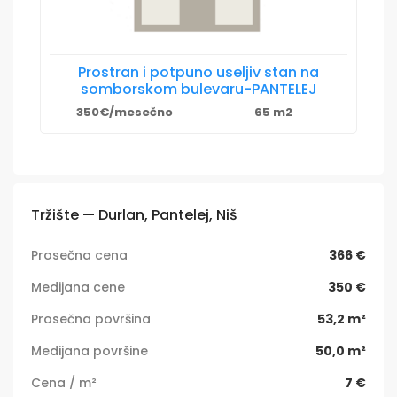
Prostran i potpuno useljiv stan na
somborskom bulevaru-PANTELEJ
350€/mesečno
65 m2
Tržište — Durlan, Pantelej, Niš
Prosečna cena
366 €
Medijana cene
350 €
Prosečna površina
53,2 m²
Medijana površine
50,0 m²
Cena / m²
7 €