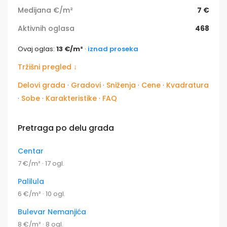
Medijana €/m²
7 €
Aktivnih oglasa
468
Ovaj oglas:
13 €/m²
·
iznad proseka
Tržišni pregled ↓
Delovi grada
·
Gradovi
·
Sniženja
·
Cene
·
Kvadratura
·
Sobe
·
Karakteristike
·
FAQ
Pretraga po delu grada
Centar
7 €/m² · 17 ogl.
Palilula
6 €/m² · 10 ogl.
Bulevar Nemanjića
8 €/m² · 8 ogl.