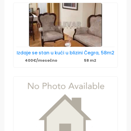
Izdaje se stan u kući u blizini Čegra, 58m2
400€/mesečno
58 m2