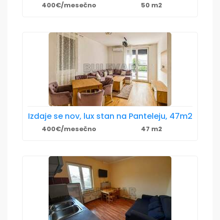
400€/mesečno
50 m2
Izdaje se nov, lux stan na Panteleju, 47m2
400€/mesečno
47 m2