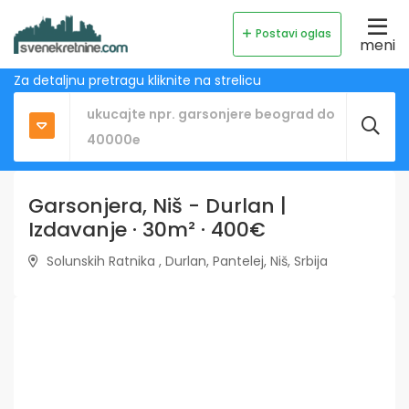
Postavi oglas
meni
Za detaljnu pretragu kliknite na strelicu
Garsonjera, Niš - Durlan |
Izdavanje · 30m² · 400€
Solunskih Ratnika , Durlan, Pantelej, Niš, Srbija