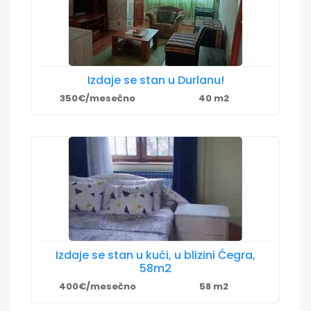
Izdaje se stan u Durlanu!
350€/mesečno
40 m2
Izdaje se stan u kući, u blizini Ćegra,
58m2
400€/mesečno
58 m2