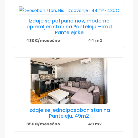
Izdaje se potpuno nov, moderno
opremljen stan na Panteleju – kod
Pantelejske
430€/mesečno
44 m2
Izdaje se jednoiposoban stan na
Panteleju, 49m2
350€/mesečno
49 m2