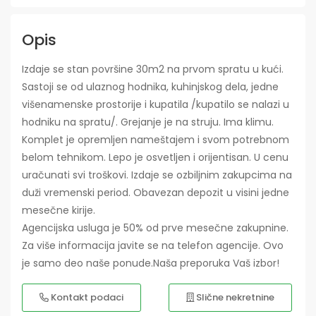
Opis
Izdaje se stan površine 30m2 na prvom spratu u kući.
Sastoji se od ulaznog hodnika, kuhinjskog dela, jedne
višenamenske prostorije i kupatila /kupatilo se nalazi u
hodniku na spratu/. Grejanje je na struju. Ima klimu.
Komplet je opremljen nameštajem i svom potrebnom
belom tehnikom. Lepo je osvetljen i orijentisan. U cenu
uračunati svi troškovi. Izdaje se ozbiljnim zakupcima na
duži vremenski period. Obavezan depozit u visini jedne
mesečne kirije.
Agencijska usluga je 50% od prve mesečne zakupnine.
Za više informacija javite se na telefon agencije. Ovo
je samo deo naše ponude.Naša preporuka Vaš izbor!
Kontakt podaci
Slične nekretnine