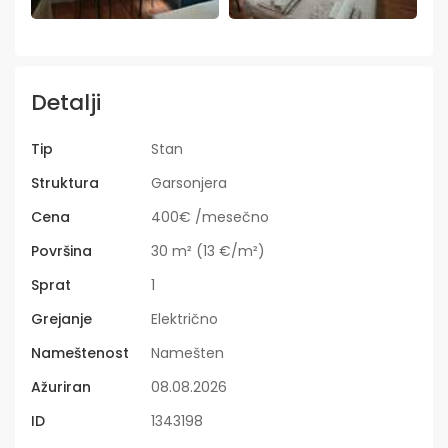
Detalji
Tip
Stan
Struktura
Garsonjera
Cena
400€ /mesečno
Površina
30 m² (13 €/m²)
Sprat
1
Grejanje
Električno
Nameštenost
Namešten
Ažuriran
08.08.2026
ID
1343198