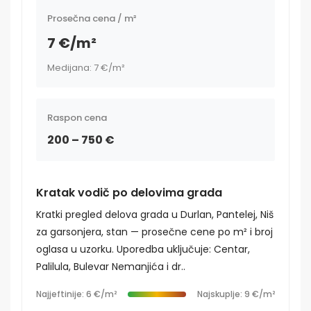
Prosečna cena / m²
7 €/m²
Medijana: 7 €/m²
Raspon cena
200 – 750 €
Kratak vodič po delovima grada
Kratki pregled delova grada u Durlan, Pantelej, Niš
za garsonjera, stan — prosečne cene po m² i broj
oglasa u uzorku. Uporedba uključuje: Centar,
Palilula, Bulevar Nemanjića i dr..
Najjeftinije: 6 €/m²
Najskuplje: 9 €/m²