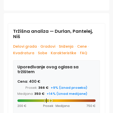
Tržišna analiza — Durlan, Pantelej,
Niš
Delovi grada
·
Gradovi
·
Sniženja
·
Cene
·
Kvadratura
·
Sobe
·
Karakteristike
·
FAQ
Upoređivanje ovog oglasa sa
tržištem
Cena: 400 €
Prosek:
366 €
·
+9% (iznad proseka)
Medijana:
350 €
·
+14% (iznad medijane)
200 €
Prosek · Medijana
750 €