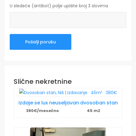
U sledeće (antibot) polje upišite broj 3 slovima
Slične nekretnine
Izdaje se lux neuseljavan dvosoban stan
380€/mesečno
45 m2