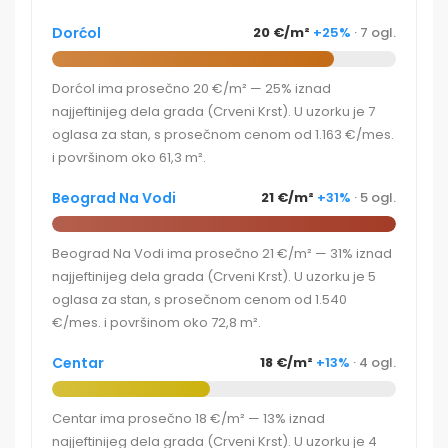
Dorćol
20 €/m²
+25%
· 7 ogl.
Dorćol ima prosečno 20 €/m² — 25% iznad
najjeftinijeg dela grada (Crveni Krst). U uzorku je 7
oglasa za stan, s prosečnom cenom od 1.163 €/mes.
i površinom oko 61,3 m².
Beograd Na Vodi
21 €/m²
+31%
· 5 ogl.
Beograd Na Vodi ima prosečno 21 €/m² — 31% iznad
najjeftinijeg dela grada (Crveni Krst). U uzorku je 5
oglasa za stan, s prosečnom cenom od 1.540
€/mes. i površinom oko 72,8 m².
Centar
18 €/m²
+13%
· 4 ogl.
Centar ima prosečno 18 €/m² — 13% iznad
najjeftinijeg dela grada (Crveni Krst). U uzorku je 4