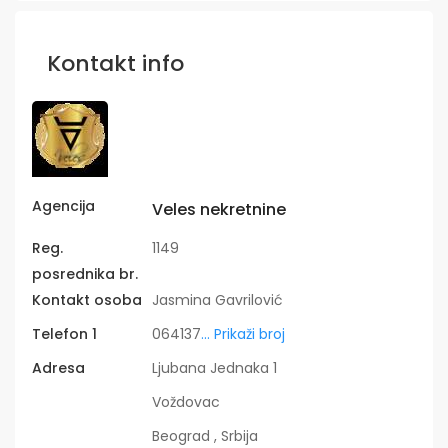
Kontakt info
Agencija
Veles nekretnine
Reg.
1149
posrednika br.
Kontakt osoba
Jasmina Gavrilović
Telefon 1
064137
... Prikaži broj
Adresa
Ljubana Jednaka 1
Voždovac
Beograd , Srbija