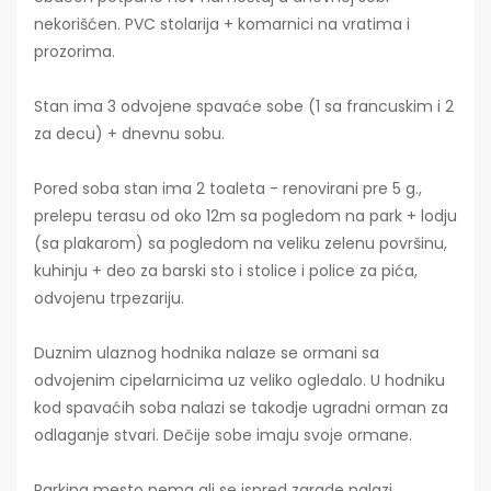
nekorišćen. PVC stolarija + komarnici na vratima i
prozorima.
Stan ima 3 odvojene spavaće sobe (1 sa francuskim i 2
za decu) + dnevnu sobu.
Pored soba stan ima 2 toaleta - renovirani pre 5 g.,
prelepu terasu od oko 12m sa pogledom na park + lodju
(sa plakarom) sa pogledom na veliku zelenu površinu,
kuhinju + deo za barski sto i stolice i police za pića,
odvojenu trpezariju.
Duznim ulaznog hodnika nalaze se ormani sa
odvojenim cipelarnicima uz veliko ogledalo. U hodniku
kod spavaćih soba nalazi se takodje ugradni orman za
odlaganje stvari. Dečije sobe imaju svoje ormane.
Parking mesto nema ali se ispred zgrade nalazi