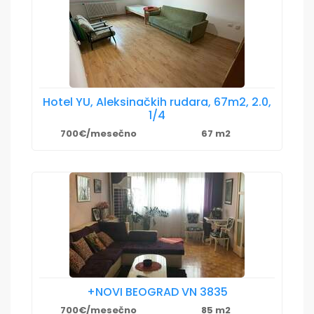
Hotel YU, Aleksinačkih rudara, 67m2, 2.0,
1/4
700€/mesečno
67 m2
+NOVI BEOGRAD VN 3835
700€/mesečno
85 m2