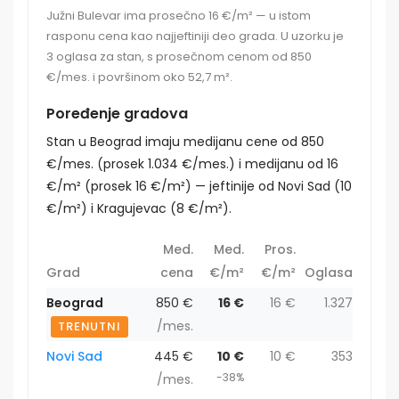
Južni Bulevar ima prosečno 16 €/m² — u istom
rasponu cena kao najjeftiniji deo grada. U uzorku je
3 oglasa za stan, s prosečnom cenom od 850
€/mes. i površinom oko 52,7 m².
Poređenje gradova
Stan u Beograd imaju medijanu cene od 850
€/mes. (prosek 1.034 €/mes.) i medijanu od 16
€/m² (prosek 16 €/m²) — jeftinije od Novi Sad (10
€/m²) i Kragujevac (8 €/m²).
Med.
Med.
Pros.
Grad
cena
€/m²
€/m²
Oglasa
Beograd
850 €
16 €
16 €
1.327
/mes.
TRENUTNI
Novi Sad
445 €
10 €
10 €
353
-38%
/mes.