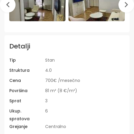
Detalji
Tip
Stan
Struktura
4.0
Cena
700€ /mesečno
Površina
81 m² (8 €/m²)
Sprat
3
Ukup.
6
spratova
Grejanje
Centralno