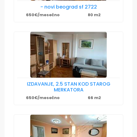
- novi beograd sf 2722
650€/mesečno
80 m2
IZDAVANJE, 2.5 STAN KOD STAROG
MERKATORA
650€/mesečno
66 m2