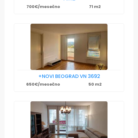
700€/mesečno
71 m2
+NOVI BEOGRAD VN 3692
650€/mesečno
50 m2