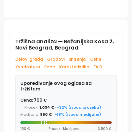
Tržišna analiza — Bežanijska Kosa 2,
Novi Beograd, Beograd
Delovi grada
·
Gradovi
·
Sniženja
·
Cene
·
Kvadratura
·
Sobe
·
Karakteristike
·
FAQ
Upoređivanje ovog oglasa sa
tržištem
Cena: 700 €
Prosek:
1.034 €
·
-32% (ispod proseka)
Medijana:
850 €
·
-18% (ispod medijane)
150 €
Prosek · Medijana
3.500 €