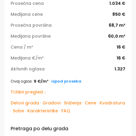
Prosečna cena
1.034 €
Medijana cene
850 €
Prosečna površina
68,7 m²
Medijana površine
60,0 m²
Cena / m²
16 €
Medijana €/m²
16 €
Aktivnih oglasa
1.327
Ovaj oglas:
9 €/m²
·
ispod proseka
Tržišni pregled ↓
Delovi grada
·
Gradovi
·
Sniženja
·
Cene
·
Kvadratura
·
Sobe
·
Karakteristike
·
FAQ
Pretraga po delu grada