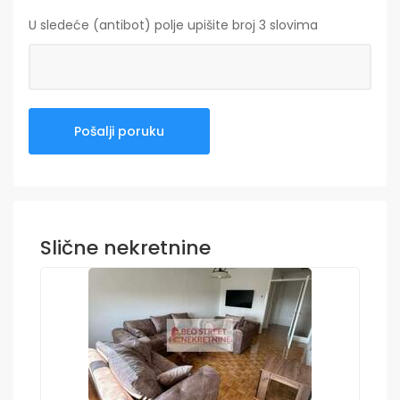
U sledeće (antibot) polje upišite broj 3 slovima
Slične nekretnine