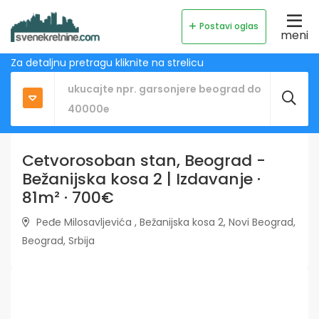
Postavi oglas
meni
Za detaljnu pretragu kliknite na strelicu
Cetvorosoban stan, Beograd -
Bežanijska kosa 2 | Izdavanje ·
81m² · 700€
Peđe Milosavljevića , Bežanijska kosa 2, Novi Beograd,
Beograd, Srbija