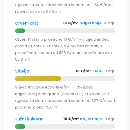
oglasa za stan, s prosečnom cenom od 1.150 €/mes.
i površinom oko 69,0 m².
Crveni Krst
16 €/m²
najjeftinije
· 4 ogl.
Crveni Krst ima prosečno 16 €/m² — najjeftiniji deo
grada u uzorku. U uzorku je 4 oglasa za stan, s
prosečnom cenom od 888 €/mes. i površinom oko
55,3 m².
Slavija
18 €/m²
+13%
· 3 ogl.
Slavija ima prosečno 18 €/m² — 13% iznad
najjeftinijeg dela grada (Crveni Krst). U uzorku je 3
oglasa za stan, s prosečnom cenom od 827 €/mes. i
površinom oko 45,0 m².
Južni Bulevar
16 €/m²
najjeftinije
· 3 ogl.