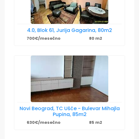
4.0, Blok 61, Jurija Gagarina, 80m2
700€/mesečno
80 m2
Novi Beograd, TC Ušće - Bulevar Mihajla
Pupina, 85m2
630€/mesečno
85 m2