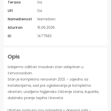
Terasa
Da
Lift
Da
Nameštenost
Namešten
Ažuriran
15.06.2026
ID
1477583
Opis
Izdajemo odličan trosoban stan adaptiran u
četvorosoban.
Stan je kompletno renoviran 2021. - zajedno sa
instalacijama, sad pre oglašavanja je kompletno
okrečen, uradjeno higijensko čišćenje stana, kupatila,
dubinsko pranje tepiha i kreveta.
Ubačen potpuno nov nameštaj u dnevnoj sobi -