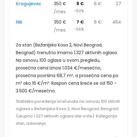
Kragujevac
350 €
8 €
8 €
27
-50%
/mes.
Niš
350 €
7 €
8 €
464
-56%
/mes.
Za stan (Bežanijska Kosa 2, Novi Beograd,
Beograd) trenutno imamo 1.327 aktivnih oglasa.
Na osnovu 100 oglasa u ovom pregledu,
prosečna cena iznosi 1.034 €/mesečno,
prosečna površina 68,7 m², a prosečna cena po
m² oko 16 €/m². Raspon cena kreće se od 150 –
3.500 €/mesečno.
Statistika poređenja izračunata na osnovu 100 sličnih
oglasa u Bežanijska Kosa 2, Novi Beograd, Beograd
(ukupno 1.327 aktivnih oglasa iste vrste). Kategorija:
stan, izdavanje.