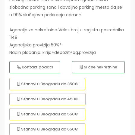
slobodna parking zona i dovoljno parking mesta da se
u 99% slučajeva parkiranje odmah.
Agencija za nekretnine Veles broj u registru posrednika
1149
Agencijska provizija 50%*
Način plaćanja: kirija+depozit+ag.provizija
Kontakt podaci
Slične nekretnine
Stanovi u Beogradu do 350€
Stanovi u Beogradu do 450€
Stanovi u Beogradu do 550€
Stanovi u Beogradu do 650€