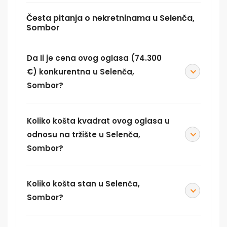
Česta pitanja o nekretninama u Selenča,
Sombor
Da li je cena ovog oglasa (74.300
€) konkurentna u Selenča,
Sombor?
Koliko košta kvadrat ovog oglasa u
odnosu na tržište u Selenča,
Sombor?
Koliko košta stan u Selenča,
Sombor?