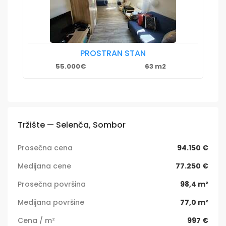
PROSTRAN STAN
55.000€
63 m2
Tržište — Selenča, Sombor
Prosečna cena
94.150 €
Medijana cene
77.250 €
Prosečna površina
98,4 m²
Medijana površine
77,0 m²
Cena / m²
997 €