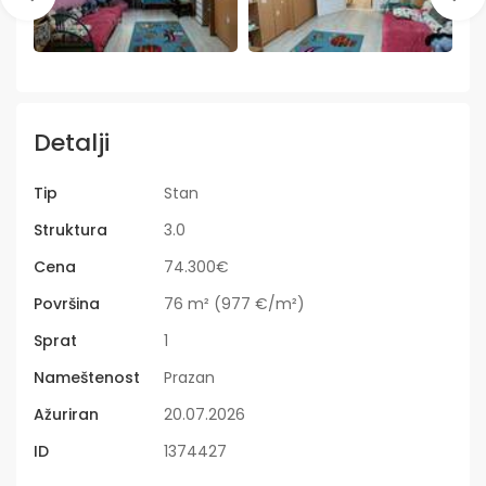
Detalji
Tip
Stan
Struktura
3.0
Cena
74.300€
Površina
76 m² (977 €/m²)
Sprat
1
Nameštenost
Prazan
Ažuriran
20.07.2026
ID
1374427