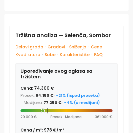
Tržišna analiza — Selenča, Sombor
Delovi grada
·
Gradovi
·
Sniženja
·
Cene
·
Kvadratura
·
Sobe
·
Karakteristike
·
FAQ
Upoređivanje ovog oglasa sa
tržištem
Cena: 74.300 €
Prosek:
94.150 €
·
-21% (ispod proseka)
Medijana:
77.250 €
·
-4% (u medijani)
20.000 €
Prosek · Medijana
361.000 €
Cena / m²: 978 €/m²