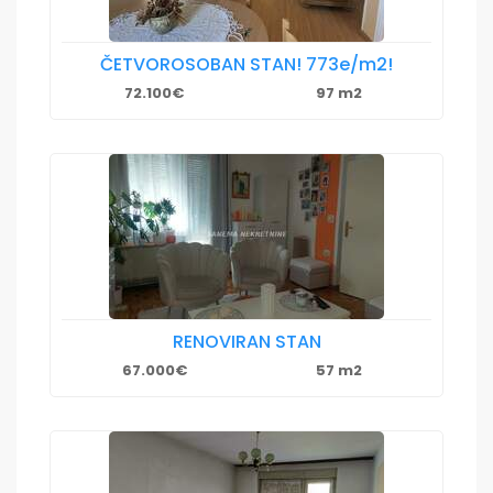
ČETVOROSOBAN STAN! 773e/m2!
72.100€
97 m2
RENOVIRAN STAN
67.000€
57 m2