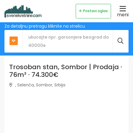
Postavi oglas
meni
Za detaljnu pretragu kliknite na strelicu
Trosoban stan, Sombor | Prodaja ·
76m² · 74.300€
, Selenča, Sombor, Srbija