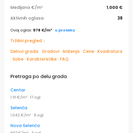
Medijana €/m²
1.000 €
Aktivnih oglasa
38
Ovaj oglas:
978 €/m²
·
u proseku
Tržišni pregled ↓
Delovi grada
·
Gradovi
·
Sniženja
·
Cene
·
Kvadratura
·
Sobe
·
Karakteristike
·
FAQ
Pretraga po delu grada
Centar
1.111 €/m² · 17 ogl.
Selenča
1.042 €/m² · 9 ogl.
Nova Selenča
997 €/m² · 4 ogl.