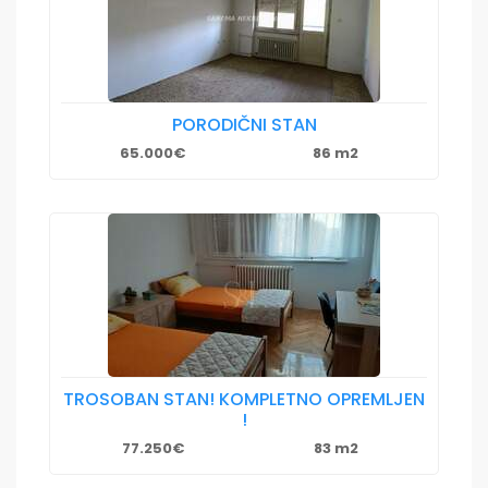
PORODIČNI STAN
65.000€
86 m2
TROSOBAN STAN! KOMPLETNO OPREMLJEN
!
77.250€
83 m2