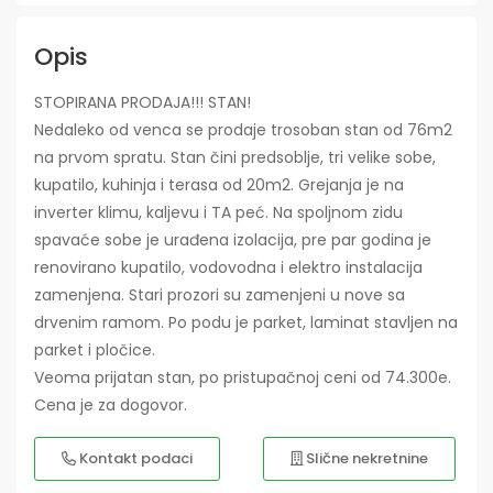
Opis
STOPIRANA PRODAJA!!! STAN!
Nedaleko od venca se prodaje trosoban stan od 76m2
na prvom spratu. Stan čini predsoblje, tri velike sobe,
kupatilo, kuhinja i terasa od 20m2. Grejanja je na
inverter klimu, kaljevu i TA peć. Na spoljnom zidu
spavaće sobe je urađena izolacija, pre par godina je
renovirano kupatilo, vodovodna i elektro instalacija
zamenjena. Stari prozori su zamenjeni u nove sa
drvenim ramom. Po podu je parket, laminat stavljen na
parket i pločice.
Veoma prijatan stan, po pristupačnoj ceni od 74.300e.
Cena je za dogovor.
Kontakt podaci
Slične nekretnine