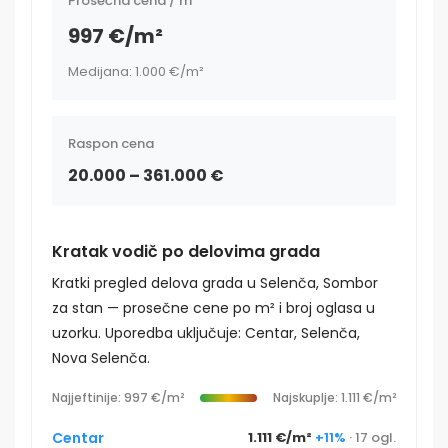
Prosečna cena / m²
997 €/m²
Medijana: 1.000 €/m²
Raspon cena
20.000 – 361.000 €
Kratak vodič po delovima grada
Kratki pregled delova grada u Selenča, Sombor
za stan — prosečne cene po m² i broj oglasa u
uzorku. Uporedba uključuje: Centar, Selenča,
Nova Selenča.
Najjeftinije: 997 €/m²
Najskuplje: 1.111 €/m²
Centar
1.111 €/m²
+11%
· 17 ogl.