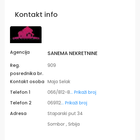
Kontakt info
Agencija
SANEMA NEKRETNINE
Reg.
909
posrednika br.
Kontakt osoba
Maja Selak
Telefon 1
066/812-8
... Prikaži broj
Telefon 2
069112
... Prikaži broj
Adresa
Staparski put 34
Sombor , Srbija