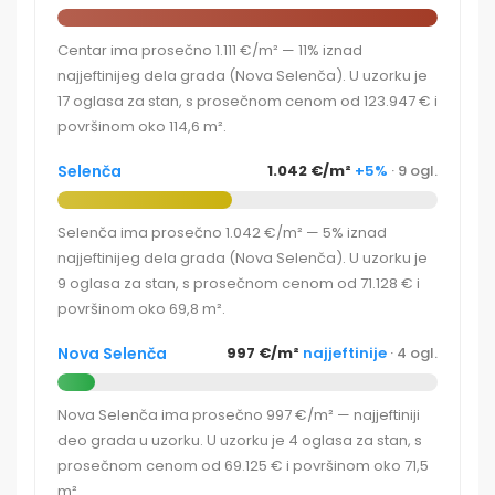
Centar ima prosečno 1.111 €/m² — 11% iznad
najjeftinijeg dela grada (Nova Selenča). U uzorku je
17 oglasa za stan, s prosečnom cenom od 123.947 € i
površinom oko 114,6 m².
Selenča
1.042 €/m²
+5%
· 9 ogl.
Selenča ima prosečno 1.042 €/m² — 5% iznad
najjeftinijeg dela grada (Nova Selenča). U uzorku je
9 oglasa za stan, s prosečnom cenom od 71.128 € i
površinom oko 69,8 m².
Nova Selenča
997 €/m²
najjeftinije
· 4 ogl.
Nova Selenča ima prosečno 997 €/m² — najjeftiniji
deo grada u uzorku. U uzorku je 4 oglasa za stan, s
prosečnom cenom od 69.125 € i površinom oko 71,5
m².