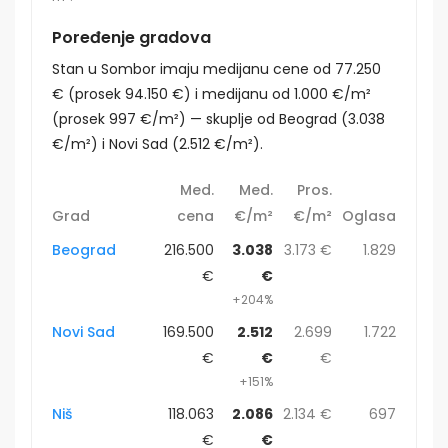
Poređenje gradova
Stan u Sombor imaju medijanu cene od 77.250
€ (prosek 94.150 €) i medijanu od 1.000 €/m²
(prosek 997 €/m²) — skuplje od Beograd (3.038
€/m²) i Novi Sad (2.512 €/m²).
Med.
Med.
Pros.
Grad
cena
€/m²
€/m²
Oglasa
Beograd
216.500
3.038
3.173 €
1.829
€
€
+204%
Novi Sad
169.500
2.512
2.699
1.722
€
€
€
+151%
Niš
118.063
2.086
2.134 €
697
€
€