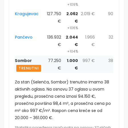
+109%
Kragujevac
127.750
2.062
2.019 €
90
€
€
+106%
Pančevo
136.932
2.044
1.966
32
€
€
€
+104%
Sombor
77.250
1.000
997 €
38
€
€
TRENUTNI
Za stan (Selenča, Sombor) trenutno imamo 38
aktivnih oglasa. Na osnovu 37 oglasa u ovom
pregledu, prosečna cena iznosi 94.150 €,
prosečna površina 98,4 m², a prosečna cena po
m² oko 997 €/m². Raspon cena kreće se od
20.000 – 361.000 €.
Statistika poređenja izračunata na osnovu 37 sličnih