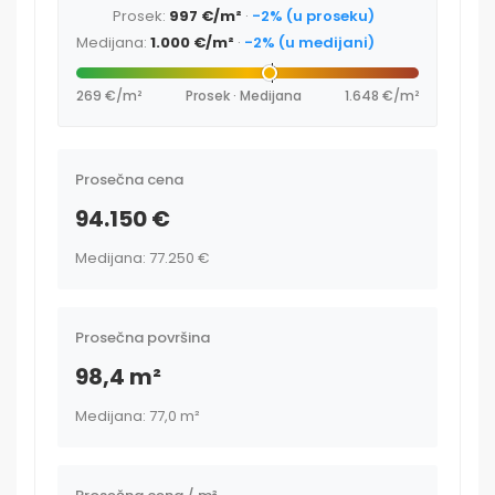
Prosek:
997 €/m²
·
-2% (u proseku)
Medijana:
1.000 €/m²
·
-2% (u medijani)
269 €/m²
Prosek · Medijana
1.648 €/m²
Prosečna cena
94.150 €
Medijana: 77.250 €
Prosečna površina
98,4 m²
Medijana: 77,0 m²