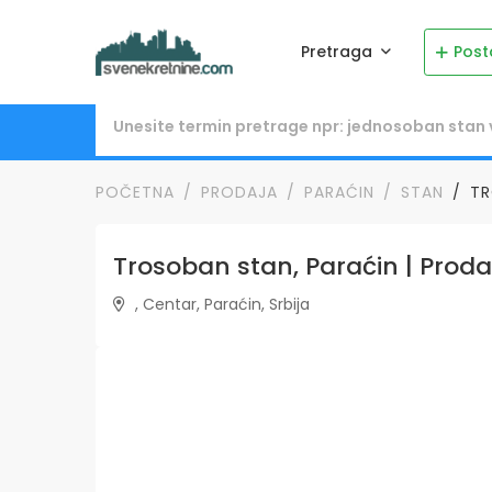
Pretraga
Post
POČETNA
PRODAJA
PARAĆIN
STAN
TR
Trosoban stan, Paraćin | Proda
, Centar, Paraćin, Srbija