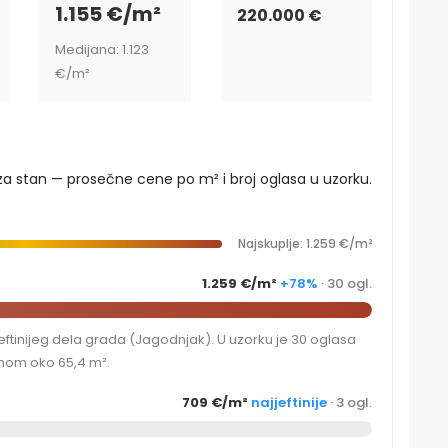
1.155 €/m²
220.000 €
Medijana: 1.123
€/m²
za stan — prosečne cene po m² i broj oglasa u uzorku.
Najskuplje: 1.259 €/m²
1.259 €/m²
+78%
· 30 ogl.
ftinijeg dela grada (Jagodnjak). U uzorku je 30 oglasa
nom oko 65,4 m².
709 €/m²
najjeftinije
· 3 ogl.