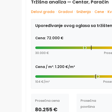
Tržišna analiza — Centar, Paraćin
Delovi grada
·
Gradovi
·
Sniženja
·
Cene
·
Kv
Upoređivanje ovog oglasa sa tržište
Cena: 72.000 €
30.000 €
Prose
Cena / m²: 1.200 €/m²
104 €/m²
Prose
Prosečna cena
Prosečna
površina
80.255 €