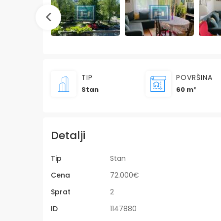
TIP
POVRŠINA
Stan
60 m²
Detalji
Tip
Stan
Cena
72.000€
Sprat
2
ID
1147880