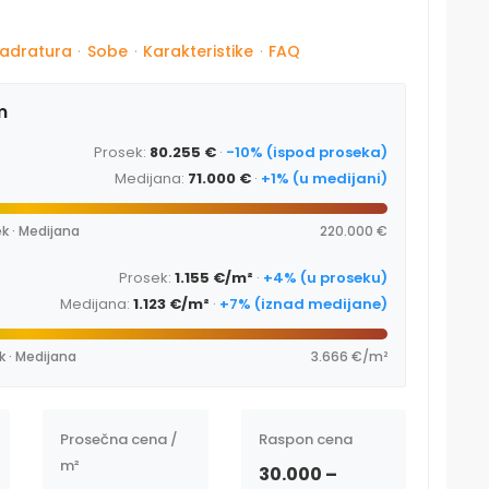
adratura
·
Sobe
·
Karakteristike
·
FAQ
m
Prosek:
80.255 €
·
-10% (ispod proseka)
Medijana:
71.000 €
·
+1% (u medijani)
k · Medijana
220.000 €
Prosek:
1.155 €/m²
·
+4% (u proseku)
Medijana:
1.123 €/m²
·
+7% (iznad medijane)
k · Medijana
3.666 €/m²
Prosečna cena /
Raspon cena
m²
30.000 –