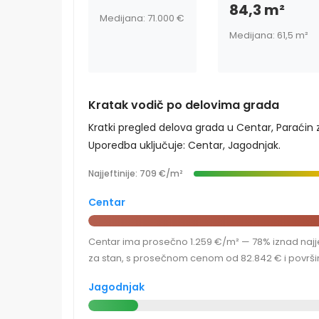
84,3 m²
Medijana: 71.000 €
Medijana: 61,5 m²
Kratak vodič po delovima grada
Kratki pregled delova grada u Centar, Paraćin 
Uporedba uključuje: Centar, Jagodnjak.
Najjeftinije: 709 €/m²
Centar
Centar ima prosečno 1.259 €/m² — 78% iznad najje
za stan, s prosečnom cenom od 82.842 € i površi
Jagodnjak