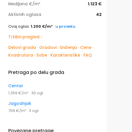
Medijana €/m²
1.123 €
Aktivnih oglasa
42
Ovaj oglas:
1.200 €/m²
·
u proseku
Tržišni pregled ↓
Delovi grada
·
Gradovi
·
Sniženja
·
Cene
·
Kvadratura
·
Sobe
·
Karakteristike
·
FAQ
Pretraga po delu grada
Centar
1.259 €/m² · 30 ogl.
Jagodnjak
709 €/m² · 3 ogl.
Povezane pretrage