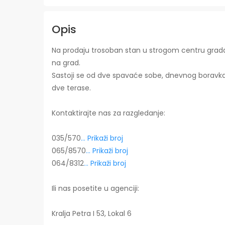
Opis
Na prodaju trosoban stan u strogom centru gra
na grad.
Sastoji se od dve spavaće sobe, dnevnog boravka, 
dve terase.
Kontaktirajte nas za razgledanje:
035/570
... Prikaži broj
065/8570
... Prikaži broj
064/8312
... Prikaži broj
Ili nas posetite u agenciji:
Kralja Petra I 53, Lokal 6