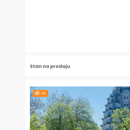
Stan na prodaju
10