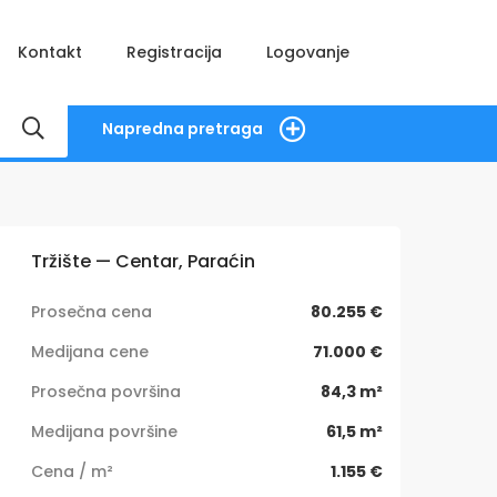
Kontakt
Registracija
Logovanje
Napredna pretraga
Tržište — Centar, Paraćin
Prosečna cena
80.255 €
Medijana cene
71.000 €
Prosečna površina
84,3 m²
Medijana površine
61,5 m²
Cena / m²
1.155 €