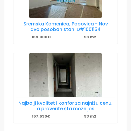
Sremska Kamenica, Popovica - Nov
dvoiposoban stan ID#1001154
169.900€
53 m2
Najbolji kvalitet i konfor za najnižu cenu,
a proverite šta može još
167.630€
93 m2