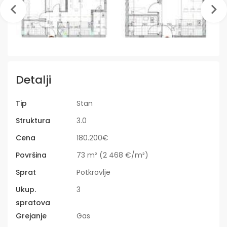
Detalji
Tip
Stan
Struktura
3.0
Cena
180.200€
Površina
73 m² (2 468 €/m²)
Sprat
Potkrovlje
Ukup.
3
spratova
Grejanje
Gas