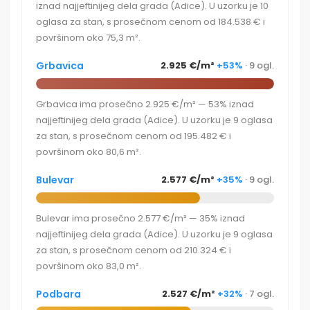
iznad najjeftinijeg dela grada (Adice). U uzorku je 10
oglasa za stan, s prosečnom cenom od 184.538 € i
površinom oko 75,3 m².
Grbavica
2.925 €/m²
+53%
· 9 ogl.
Grbavica ima prosečno 2.925 €/m² — 53% iznad
najjeftinijeg dela grada (Adice). U uzorku je 9 oglasa
za stan, s prosečnom cenom od 195.482 € i
površinom oko 80,6 m².
Bulevar
2.577 €/m²
+35%
· 9 ogl.
Bulevar ima prosečno 2.577 €/m² — 35% iznad
najjeftinijeg dela grada (Adice). U uzorku je 9 oglasa
za stan, s prosečnom cenom od 210.324 € i
površinom oko 83,0 m².
Podbara
2.527 €/m²
+32%
· 7 ogl.