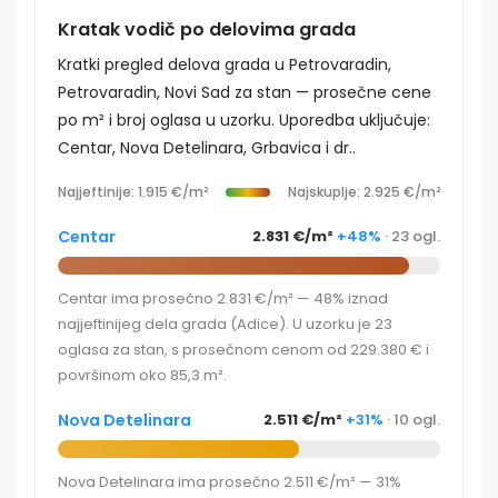
Kratak vodič po delovima grada
Kratki pregled delova grada u Petrovaradin,
Petrovaradin, Novi Sad za stan — prosečne cene
po m² i broj oglasa u uzorku. Uporedba uključuje:
Centar, Nova Detelinara, Grbavica i dr..
Najjeftinije: 1.915 €/m²
Najskuplje: 2.925 €/m²
Centar
2.831 €/m²
+48%
· 23 ogl.
Centar ima prosečno 2.831 €/m² — 48% iznad
najjeftinijeg dela grada (Adice). U uzorku je 23
oglasa za stan, s prosečnom cenom od 229.380 € i
površinom oko 85,3 m².
Nova Detelinara
2.511 €/m²
+31%
· 10 ogl.
Nova Detelinara ima prosečno 2.511 €/m² — 31%