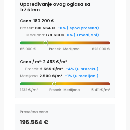
Upoređivanje ovog oglasa sa
tržištem
Cena: 180.200 €
Prosek:
196.564 €
·
-8% (ispod proseka)
Medijana:
179.610 €
·
0% (u medijani)
65.000 €
Prosek · Medijana
628.000 €
Cena / m²: 2.468 €/m²
Prosek:
2.565 €/m²
·
-4% (u proseku)
Medijana:
2.500 €/m²
·
-1% (u medijani)
1.132 €/m²
Prosek · Medijana
5.411 €/m²
Prosečna cena
196.564 €