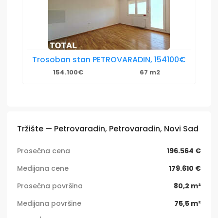
Trosoban stan PETROVARADIN, 154100€
154.100€
67 m2
Tržište — Petrovaradin, Petrovaradin, Novi Sad
Prosečna cena
196.564 €
Medijana cene
179.610 €
Prosečna površina
80,2 m²
Medijana površine
75,5 m²