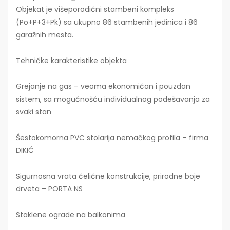
Objekat je višeporodični stambeni kompleks
(Po+P+3+Pk) sa ukupno 86 stambenih jedinica i 86
garažnih mesta.
Tehničke karakteristike objekta
Grejanje na gas – veoma ekonomičan i pouzdan
sistem, sa mogućnošću individualnog podešavanja za
svaki stan
Šestokomorna PVC stolarija nemačkog profila – firma
DIKIĆ
Sigurnosna vrata čelične konstrukcije, prirodne boje
drveta – PORTA NS
Staklene ograde na balkonima