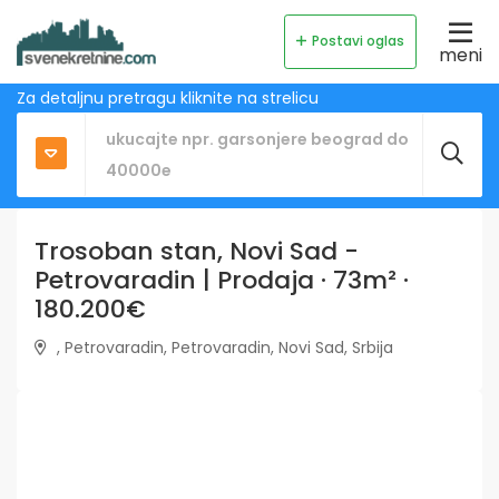
Postavi oglas
meni
Za detaljnu pretragu kliknite na strelicu
Trosoban stan, Novi Sad -
Petrovaradin | Prodaja · 73m² ·
180.200€
, Petrovaradin, Petrovaradin, Novi Sad, Srbija