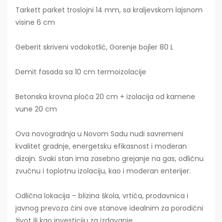
Tarkett parket troslojni 14 mm, sa kraljevskom lajsnom
visine 6 cm
Geberit skriveni vodokotlić, Gorenje bojler 80 L
Demit fasada sa 10 cm termoizolacije
Betonska krovna ploča 20 cm + izolacija od kamene
vune 20 cm
Ova novogradnja u Novom Sadu nudi savremeni
kvalitet gradnje, energetsku efikasnost i moderan
dizajn. Svaki stan ima zasebno grejanje na gas, odličnu
zvučnu i toplotnu izolaciju, kao i moderan enterijer.
Odlična lokacija – blizina škola, vrtića, prodavnica i
javnog prevoza čini ove stanove idealnim za porodični
život ili kao investiciju za izdavanje.