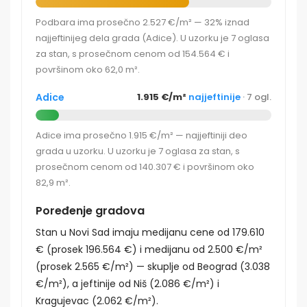
Podbara ima prosečno 2.527 €/m² — 32% iznad
najjeftinijeg dela grada (Adice). U uzorku je 7 oglasa
za stan, s prosečnom cenom od 154.564 € i
površinom oko 62,0 m².
Adice
1.915 €/m²
najjeftinije
· 7 ogl.
Adice ima prosečno 1.915 €/m² — najjeftiniji deo
grada u uzorku. U uzorku je 7 oglasa za stan, s
prosečnom cenom od 140.307 € i površinom oko
82,9 m².
Poređenje gradova
Stan u Novi Sad imaju medijanu cene od 179.610
€ (prosek 196.564 €) i medijanu od 2.500 €/m²
(prosek 2.565 €/m²) — skuplje od Beograd (3.038
€/m²), a jeftinije od Niš (2.086 €/m²) i
Kragujevac (2.062 €/m²).