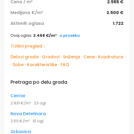
Cena / m²
2.565 €
Medijana €/m²
2.500 €
Aktivnih oglasa
1.722
Ovaj oglas:
2.468 €/m²
·
u proseku
Tržišni pregled ↓
Delovi grada
·
Gradovi
·
Sniženja
·
Cene
·
Kvadratura
·
Sobe
·
Karakteristike
·
FAQ
Pretraga po delu grada
Centar
2.831 €/m² · 23 ogl.
Nova Detelinara
2.511 €/m² · 10 ogl.
Grbavica