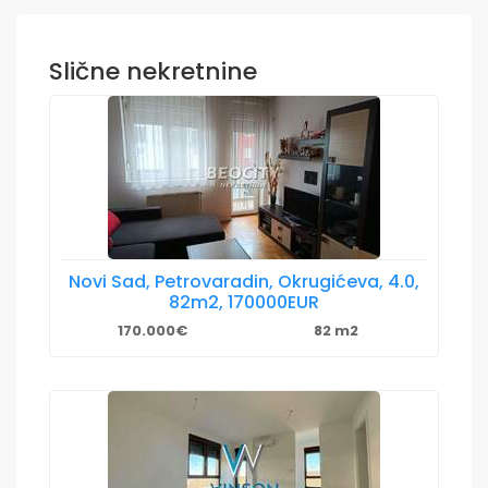
Slične nekretnine
Novi Sad, Petrovaradin, Okrugićeva, 4.0,
82m2, 170000EUR
170.000€
82 m2