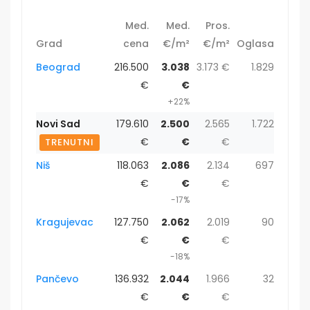
Med.
Med.
Pros.
Grad
cena
€/m²
€/m²
Oglasa
Beograd
216.500
3.038
3.173 €
1.829
€
€
+22%
Novi Sad
179.610
2.500
2.565
1.722
€
€
€
TRENUTNI
Niš
118.063
2.086
2.134
697
€
€
€
-17%
Kragujevac
127.750
2.062
2.019
90
€
€
€
-18%
Pančevo
136.932
2.044
1.966
32
€
€
€