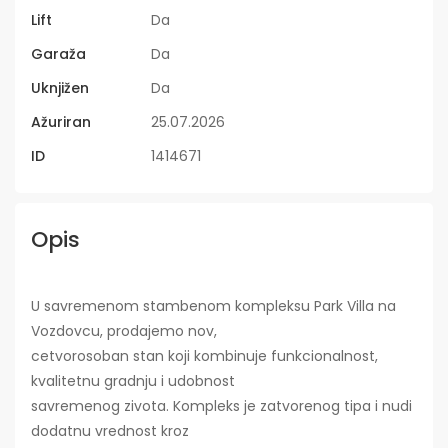
Lift
Da
Garaža
Da
Uknjižen
Da
Ažuriran
25.07.2026
ID
1414671
Opis
U savremenom stambenom kompleksu Park Villa na
Vozdovcu, prodajemo nov,
cetvorosoban stan koji kombinuje funkcionalnost,
kvalitetnu gradnju i udobnost
savremenog zivota. Kompleks je zatvorenog tipa i nudi
dodatnu vrednost kroz