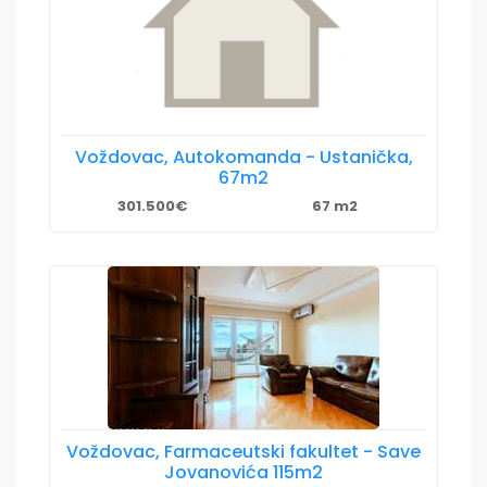
Voždovac, Autokomanda - Ustanička,
67m2
301.500€
67 m2
Voždovac, Farmaceutski fakultet - Save
Jovanovića 115m2