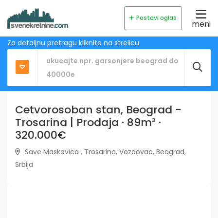
Postavi oglas
meni
Za detaljnu pretragu kliknite na strelicu
Cetvorosoban stan, Beograd -
Trosarina | Prodaja · 89m² ·
320.000€
Save Maskovica , Trosarina, Vozdovac, Beograd,
Srbija