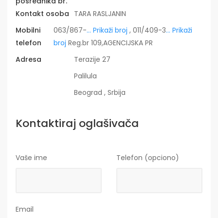
posrednika br.
Kontakt osoba
TARA RASLJANIN
Mobilni
063/867-
... Prikaži broj
, 011/409-3
... Prikaži
telefon
broj
Reg.br 109,AGENCIJSKA PR
Adresa
Terazije 27
Palilula
Beograd , Srbija
Kontaktiraj oglašivača
Vaše ime
Telefon (opciono)
Email