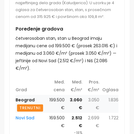
najjeftinijeg dela grada (Kaludjerica). U uzorku je 4
oglasa za četverosoban stan, stan, s prosečnom
cenom od 315.925 € i površinom oko 109,8 m².
Poređenje gradova
četverosoban stan, stan u Beograd imaju
medijanu cene od 199.500 € (prosek 263.016 €) i
medijanu od 3.060 €/m² (prosek 3.050 €/m²) —
jeftinije od Novi Sad (2.512 €/m²) i Niš (2.086
€/m²).
Med.
Med.
Pros.
Grad
cena
€/m²
€/m²
Oglasa
Beograd
199.500
3.060
3.050
1.836
€
€
€
TRENUTNI
Novi Sad
169.500
2.512
2.699
1.722
€
€
€
-18%