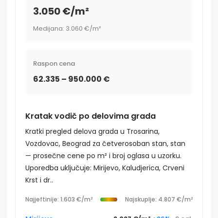
3.050 €/m²
Medijana: 3.060 €/m²
Raspon cena
62.335 – 950.000 €
Kratak vodič po delovima grada
Kratki pregled delova grada u Trosarina,
Vozdovac, Beograd za četverosoban stan, stan
— prosečne cene po m² i broj oglasa u uzorku.
Uporedba uključuje: Mirijevo, Kaludjerica, Crveni
Krst i dr..
Najjeftinije: 1.603 €/m²
Najskuplje: 4.807 €/m²