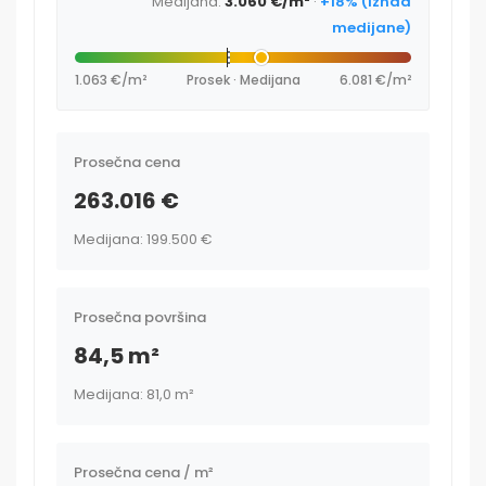
Medijana:
3.060 €/m²
·
+18% (iznad
medijane)
1.063 €/m²
Prosek · Medijana
6.081 €/m²
Prosečna cena
263.016 €
Medijana: 199.500 €
Prosečna površina
84,5 m²
Medijana: 81,0 m²
Prosečna cena / m²