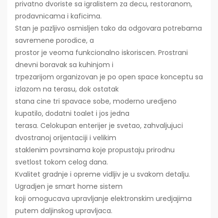
privatno dvoriste sa igralistem za decu, restoranom,
prodavnicama i kaficima.
Stan je pazljivo osmisljen tako da odgovara potrebama
savremene porodice, a
prostor je veoma funkcionalno iskoriscen. Prostrani
dnevni boravak sa kuhinjom i
trpezarijom organizovan je po open space konceptu sa
izlazom na terasu, dok ostatak
stana cine tri spavace sobe, moderno uredjeno
kupatilo, dodatni toalet i jos jedna
terasa. Celokupan enterijer je svetao, zahvaljujuci
dvostranoj orijentaciji i velikim
staklenim povrsinama koje propustaju prirodnu
svetlost tokom celog dana.
Kvalitet gradnje i opreme vidljiv je u svakom detalju.
Ugradjen je smart home sistem
koji omogucava upravljanje elektronskim uredjajima
putem daljinskog upravljaca.