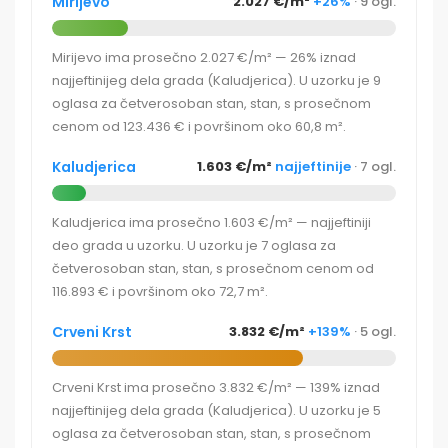
Mirijevo
2.027 €/m²
+26%
· 9 ogl.
Mirijevo ima prosečno 2.027 €/m² — 26% iznad
najjeftinijeg dela grada (Kaludjerica). U uzorku je 9
oglasa za četverosoban stan, stan, s prosečnom
cenom od 123.436 € i površinom oko 60,8 m².
Kaludjerica
1.603 €/m²
najjeftinije
· 7 ogl.
Kaludjerica ima prosečno 1.603 €/m² — najjeftiniji
deo grada u uzorku. U uzorku je 7 oglasa za
četverosoban stan, stan, s prosečnom cenom od
116.893 € i površinom oko 72,7 m².
Crveni Krst
3.832 €/m²
+139%
· 5 ogl.
Crveni Krst ima prosečno 3.832 €/m² — 139% iznad
najjeftinijeg dela grada (Kaludjerica). U uzorku je 5
oglasa za četverosoban stan, stan, s prosečnom