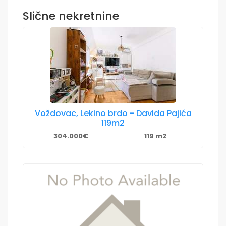
Slične nekretnine
Voždovac, Lekino brdo - Davida Pajića
119m2
304.000€
119 m2