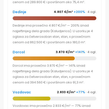
cenom od 289.800 € i površinom oko 75,4 m².
Dedinje
4.807 €/m²
+200%
· 4 ogl.
Dedinje ima prosečno 4.807 €/m² — 200% iznad
najjeftinijeg dela grada (Kaludjerica). U uzorku je 4
oglasa za četverosoban stan, stan, s prosečnom
cenom od 862.500 € i površinom oko 180,0 m².
Dorcol
3.870 €/m²
+141%
· 4 ogl.
Dorcol ima prosečno 3.870 €/m² — 141% iznad
najjeftinijeg dela grada (Kaludjerica). U uzorku je 4
oglasa za četverosoban stan, stan, s prosečnom
cenom od 394.560 € i površinom oko 91,3 m².
Vozdovac
2.833 €/m²
+77%
· 4 ogl.
Vozdovac ima prosečno 2.833 €/m² — 77% iznad