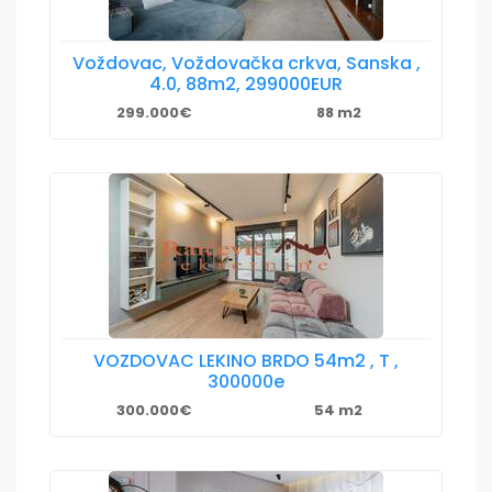
Voždovac, Voždovačka crkva, Sanska ,
4.0, 88m2, 299000EUR
299.000€
88 m2
VOZDOVAC LEKINO BRDO 54m2 , T ,
300000e
300.000€
54 m2