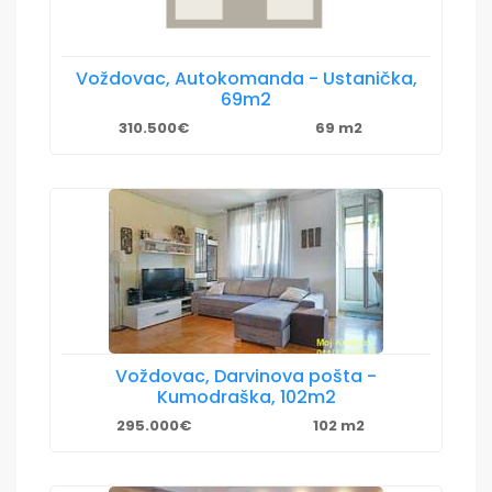
Voždovac, Autokomanda - Ustanička,
69m2
310.500€
69 m2
Voždovac, Darvinova pošta -
Kumodraška, 102m2
295.000€
102 m2