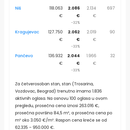
Niš
118.063
2.086
2.134
697
€
€
€
-32%
Kragujevac
127.750
2.062
2.019
90
€
€
€
-33%
Pančevo
136.932
2.044
1.966
32
€
€
€
-33%
Za četverosoban stan, stan (Trosarina,
Vozdovac, Beograd) trenutno imamo 1.836
aktivnih oglasa. Na osnovu 100 oglasa u ovom
pregledu, prosečna cena iznosi 263.016 €,
prosečna površina 84,5 m², a prosečna cena po
m² oko 3.050 €/m². Raspon cena kreće se od
62.335 – 950.000 €.