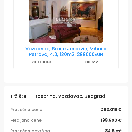
Voždovac, Braće Jerković, Mihaila
Petrova, 4.0, 130m2, 299000EUR
299.000€
130 m2
Tržište — Trosarina, Vozdovac, Beograd
Prosečna cena
263.016 €
Medijana cene
199.500 €
Prosečna površina
84,5 m²