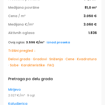
Medijana površine
81,0 m²
Cena / m²
3.050 €
Medijana €/m²
3.060 €
Aktivnih oglasa
1.836
Ovaj oglas:
3.596 €/m²
·
iznad proseka
Tržišni pregled ↓
Delovi grada
·
Gradovi
·
Sniženja
·
Cene
·
Kvadratura
·
Sobe
·
Karakteristike
·
FAQ
Pretraga po delu grada
Mirijevo
2.027 €/m² · 9 ogl.
Kaludjerica