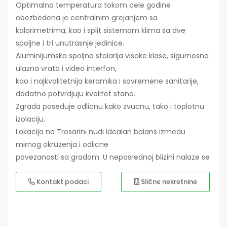
Optimalna temperatura tokom cele godine
obezbedena je centralnim grejanjem sa
kalorimetrima, kao i split sistemom klima sa dve
spoljne i tri unutrasnje jedinice.
Aluminijumska spoljna stolarija visoke klase, sigurnosna
ulazna vrata i video interfon,
kao i najkvalitetnija keramika i savremene sanitarije,
dodatno potvrdjuju kvalitet stana.
Zgrada poseduje odlicnu kako zvucnu, tako i toplotnu
izolaciju.
Lokacija na Trosarini nudi idealan balans izmedu
mirnog okruzenja i odlicne
povezanosti sa gradom. U neposrednoj blizini nalaze se
Kontakt podaci
Slične nekretnine