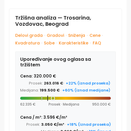
Tržišna analiza — Trosarina,
Vozdovac, Beograd
Delovi grada
·
Gradovi
·
Sniženja
·
Cene
·
Kvadratura
·
Sobe
·
Karakteristike
·
FAQ
Upoređivanje ovog oglasa sa
tržištem
Cena: 320.000 €
Prosek:
263.016 €
·
+22% (iznad proseka)
Medijana:
199.500 €
·
+60% (iznad medijane)
62.335 €
Prosek · Medijana
950.000 €
Cena / m²: 3.596 €/m²
Prosek:
3.050 €/m²
·
+18% (iznad proseka)