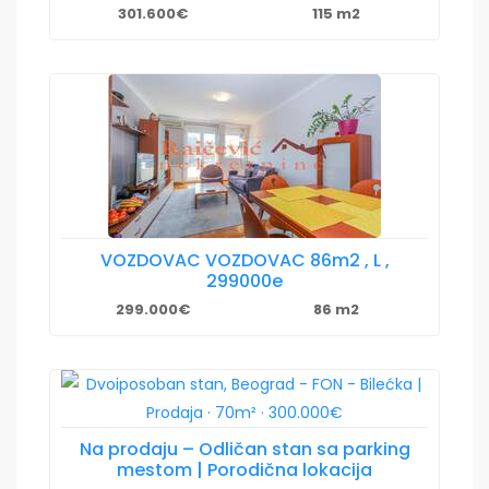
301.600€
115 m2
VOZDOVAC VOZDOVAC 86m2 , L ,
299000e
299.000€
86 m2
Na prodaju – Odličan stan sa parking
mestom | Porodična lokacija