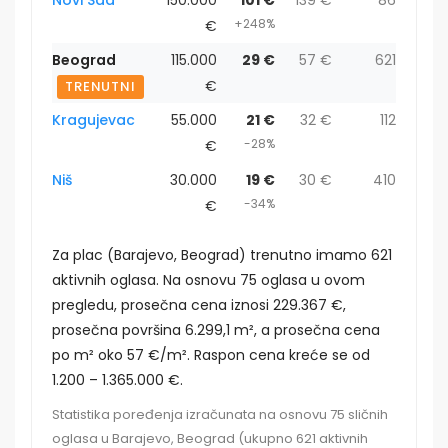
+248%
€
Beograd
115.000
29 €
57 €
621
€
TRENUTNI
Kragujevac
55.000
21 €
32 €
112
-28%
€
Niš
30.000
19 €
30 €
410
-34%
€
Za plac (Barajevo, Beograd) trenutno imamo 621
aktivnih oglasa. Na osnovu 75 oglasa u ovom
pregledu, prosečna cena iznosi 229.367 €,
prosečna površina 6.299,1 m², a prosečna cena
po m² oko 57 €/m². Raspon cena kreće se od
1.200 – 1.365.000 €.
Statistika poređenja izračunata na osnovu 75 sličnih
oglasa u Barajevo, Beograd (ukupno 621 aktivnih