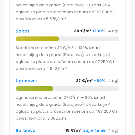
najjeftinijeg dela grada (Barajevo). U uzorku je 4
oglasa za plac, s prosečnom cenom od 162.000 € i
površinom oko 5.578,8 m².
Sopot
30 €/m²
+100%
· 4 ogl.
Sopot ima prosečno 30 €/m² — 100% iznad
najjeftinijeg dela grada (Barajevo). U uzorku je 4
oglasa za plac, s prosečnom cenom od 97.250 € i
površinom oko 4.642,0 m².
Ugrinovci
27 €/m²
+80%
· 4 ogl.
Ugrinovci ima prosečno 27 €/m² — 80% iznad
najjeftinijeg dela grada (Barajevo). U uzorku je 4
oglasa za plac, s prosečnom cenom od 468.250 € i
površinom oko 13.662,5 m².
Barajevo
15 €/m²
najjeftinije
· 4 ogl.