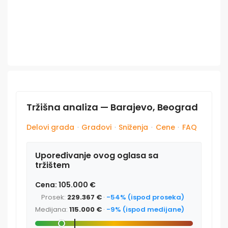
Tržišna analiza — Barajevo, Beograd
Delovi grada
·
Gradovi
·
Sniženja
·
Cene
·
FAQ
Upoređivanje ovog oglasa sa
tržištem
Cena: 105.000 €
Prosek:
229.367 €
·
-54% (ispod proseka)
Medijana:
115.000 €
·
-9% (ispod medijane)