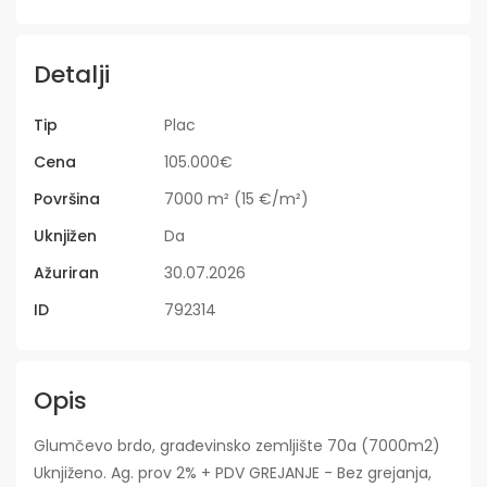
Detalji
Tip
Plac
Cena
105.000€
Površina
7000 m² (15 €/m²)
Uknjižen
Da
Ažuriran
30.07.2026
ID
792314
Opis
Glumčevo brdo, građevinsko zemljište 70a (7000m2)
Uknjiženo. Ag. prov 2% + PDV GREJANJE - Bez grejanja,