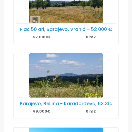
Plac 50 ari, Barajevo, Vranić – 52 000 €
52.000€
0 m2
Barajevo, Beljina - Karađorđeva, 63.31a
49.000€
0 m2