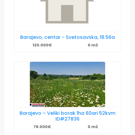
Barajevo, centar - Svetosavska, 18.56a
120.000€
0 m2
Barajevo – Veliki borak 1ha 60ari 52kvm
ID#27836
78.000€
0 m2