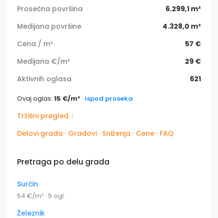
Prosečna površina
6.299,1 m²
Medijana površine
4.328,0 m²
Cena / m²
57 €
Medijana €/m²
29 €
Aktivnih oglasa
621
Ovaj oglas:
15 €/m²
·
ispod proseka
Tržišni pregled ↓
Delovi grada
·
Gradovi
·
Sniženja
·
Cene
·
FAQ
Pretraga po delu grada
Surčin
54 €/m² · 5 ogl.
Železnik