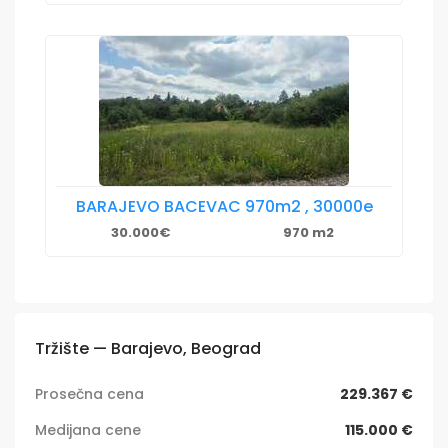
BARAJEVO BACEVAC 970m2 , 30000e
30.000€
970 m2
Tržište — Barajevo, Beograd
Prosečna cena
229.367 €
Medijana cene
115.000 €