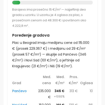
Barajevo ima prosečno 15 €/m² — najjeftiniji deo
grada u uzorku. U uzorku je 4 oglasa za plac, s
prosečnom cenom od 48.300 € i površinom oko
4.222,8 m².
Poređenje gradova
Plac u Beograd imaju medijanu cene od 115.000
€ (prosek 229.367 €) i medijanu od 29 €/m²
(prosek 57 €/m²) — skuplje od Pančevo (346
€/m²) i Novi Sad (101 €/m²), a jeftinije od
Kragujevac (21 €/m²) i Niš (19 €/m²).
Med.
Med.
Pros.
Grad
cena
€/m²
€/m²
Oglasa
Pančevo
235.000
346 €
313 €
10
+1093%
€
Novi Sad
150.000
101 €
139 €
86