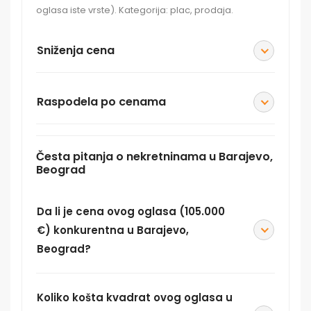
oglasa iste vrste). Kategorija: plac, prodaja.
Sniženja cena
Raspodela po cenama
Česta pitanja o nekretninama u Barajevo,
Beograd
Da li je cena ovog oglasa (105.000
€) konkurentna u Barajevo,
Beograd?
Koliko košta kvadrat ovog oglasa u