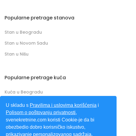
Popularne pretrage stanova
Stan u Beogradu
Stan u Novom Sadu
Stan u Nišu
Popularne pretrage kuća
Kuća u Beogradu
Kuća u Novom Sadu
U skladu s
Pravilima i uslovima korišćenja
i
Polisom o poštovanju privatnosti
,
Kuća u Nišu
svenekretnine.com koristi Cookie-je da bi
obezbedio dobro korisničko iskustvo,
SveNekretnine.com predstavlja sveobuhvatan
prikazivanje personalizovanog sadržaja,