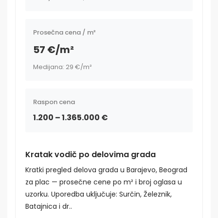
Prosečna cena / m²
57 €/m²
Medijana: 29 €/m²
Raspon cena
1.200 – 1.365.000 €
Kratak vodič po delovima grada
Kratki pregled delova grada u Barajevo, Beograd
za plac — prosečne cene po m² i broj oglasa u
uzorku. Uporedba uključuje: Surčin, Železnik,
Batajnica i dr..