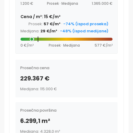
1.200 €
Prosek · Medijana
1.365.000 €
Cena / m²: 15 €/m²
Prosek:
57 €/m²
·
-74% (ispod proseka)
Medijana:
29 €/m²
·
-48% (ispod medijane)
0 €/m²
Prosek · Medijana
577 €/m²
Prosečna cena
229.367 €
Medijana: 115.000 €
Prosečna površina
6.299,1 m²
Medijana: 4.328,0 m²