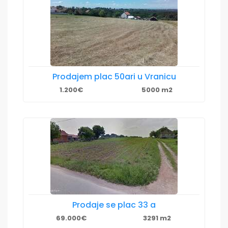
Prodajem plac 50ari u Vranicu
1.200€
5000 m2
Prodaje se plac 33 a
69.000€
3291 m2