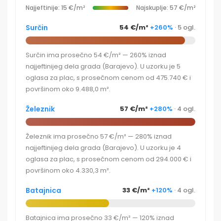
Najjeftinije: 15 €/m²
Najskuplje: 57 €/m²
Surčin
54 €/m²
+260%
· 5 ogl.
Surčin ima prosečno 54 €/m² — 260% iznad
najjeftinijeg dela grada (Barajevo). U uzorku je 5
oglasa za plac, s prosečnom cenom od 475.740 € i
površinom oko 9.488,0 m².
Železnik
57 €/m²
+280%
· 4 ogl.
Železnik ima prosečno 57 €/m² — 280% iznad
najjeftinijeg dela grada (Barajevo). U uzorku je 4
oglasa za plac, s prosečnom cenom od 294.000 € i
površinom oko 4.330,3 m².
Batajnica
33 €/m²
+120%
· 4 ogl.
Batajnica ima prosečno 33 €/m² — 120% iznad