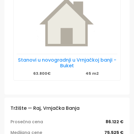
Stanovi u novogradnji u Vrnjačkoj banji -
Buket
63.800€
45 m2
Tržište — Raj, Vrnjačka Banja
Prosečna cena
86.122 €
Medijana cene
75.525 €