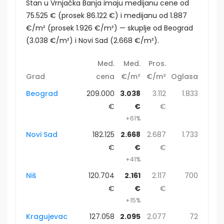
Stan u Vrnjačka Banja imaju medijanu cene od
75.525 € (prosek 86.122 €) i medijanu od 1.887
€/m² (prosek 1.926 €/m²) — skuplje od Beograd
(3.038 €/m²) i Novi Sad (2.668 €/m²).
Med.
Med.
Pros.
Grad
cena
€/m²
€/m²
Oglasa
Beograd
209.000
3.038
3.112
1.833
€
€
€
+61%
Novi Sad
182.125
2.668
2.687
1.733
€
€
€
+41%
Niš
120.704
2.161
2.117
700
€
€
€
+15%
Kragujevac
127.058
2.095
2.077
72