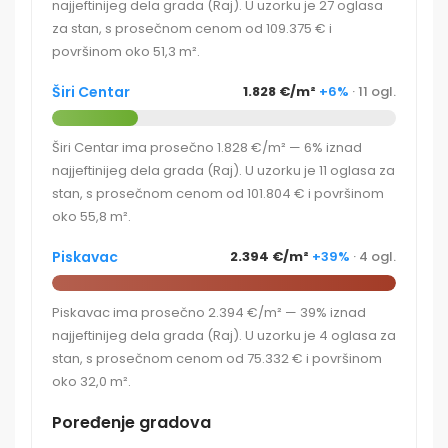
najjeftinijeg dela grada (Raj). U uzorku je 27 oglasa
za stan, s prosečnom cenom od 109.375 € i
površinom oko 51,3 m².
Širi Centar
1.828 €/m²
+6%
· 11 ogl.
Širi Centar ima prosečno 1.828 €/m² — 6% iznad
najjeftinijeg dela grada (Raj). U uzorku je 11 oglasa za
stan, s prosečnom cenom od 101.804 € i površinom
oko 55,8 m².
Piskavac
2.394 €/m²
+39%
· 4 ogl.
Piskavac ima prosečno 2.394 €/m² — 39% iznad
najjeftinijeg dela grada (Raj). U uzorku je 4 oglasa za
stan, s prosečnom cenom od 75.332 € i površinom
oko 32,0 m².
Poređenje gradova