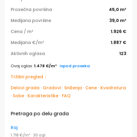
Prosečna površina
45,0 m²
Medijana površine
39,0 m²
Cena / m²
1.926 €
Medijana €/m²
1.887 €
Aktivnih oglasa
123
Ovaj oglas:
1.478 €/m²
·
ispod proseka
Tržišni pregled ↓
Delovi grada
·
Gradovi
·
Sniženja
·
Cene
·
Kvadratura
·
Sobe
·
Karakteristike
·
FAQ
Pretraga po delu grada
Raj
1.718 €/m² · 30 ogl.