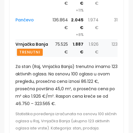
€
€
€
+11%
Pančevo
136.864
2.045
1.974
31
€
€
€
+8%
Vrnjačka Banja
75.525
1.887
1.926
123
€
€
€
TRENUTNI
Za stan (Raj, Vrnjačka Banja) trenutno imamo 123
aktivnih oglasa. Na osnovu 100 oglasa u ovom
pregledu, prosečna cena iznosi 86.122 €,
prosečna površina 45,0 m², a prosečna cena po
m² oko 1.926 €/m². Raspon cena kreće se od
46.750 – 323.565 €.
Statistika poređenja izračunata na osnovu 100 sličnih
oglasa u Raj, Vrnjačka Banja (ukupno 123 aktivnih
oglasa iste vrste). Kategorija: stan, prodaja.