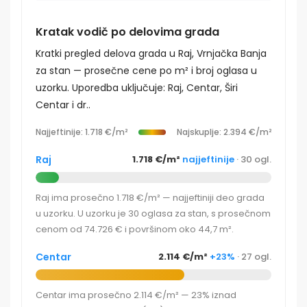
Kratak vodič po delovima grada
Kratki pregled delova grada u Raj, Vrnjačka Banja
za stan — prosečne cene po m² i broj oglasa u
uzorku. Uporedba uključuje: Raj, Centar, Širi
Centar i dr..
Najjeftinije: 1.718 €/m²
Najskuplje: 2.394 €/m²
Raj
1.718 €/m²
najjeftinije
· 30 ogl.
Raj ima prosečno 1.718 €/m² — najjeftiniji deo grada
u uzorku. U uzorku je 30 oglasa za stan, s prosečnom
cenom od 74.726 € i površinom oko 44,7 m².
Centar
2.114 €/m²
+23%
· 27 ogl.
Centar ima prosečno 2.114 €/m² — 23% iznad