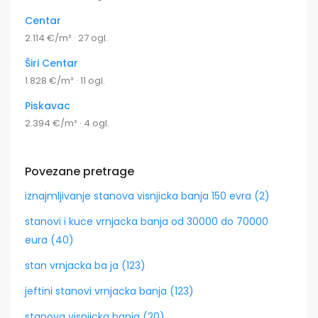
Centar
2.114 €/m² · 27 ogl.
Širi Centar
1.828 €/m² · 11 ogl.
Piskavac
2.394 €/m² · 4 ogl.
Povezane pretrage
iznajmljivanje stanova visnjicka banja 150 evra (2)
stanovi i kuce vrnjacka banja od 30000 do 70000
eura (40)
stan vrnjacka ba ja (123)
jeftini stanovi vrnjacka banja (123)
stanova visnjicka banja (20)