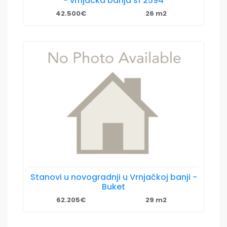
- vrnjacka banja sf 2594
42.500€
26 m2
Stanovi u novogradnji u Vrnjačkoj banji -
Buket
62.205€
29 m2