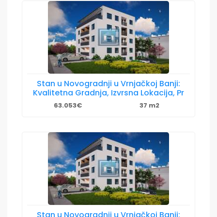
Stan u Novogradnji u Vrnjačkoj Banji:
Kvalitetna Gradnja, Izvrsna Lokacija, Pr
63.053€
37 m2
Stan u Novogradnji u Vrnjačkoj Banji: