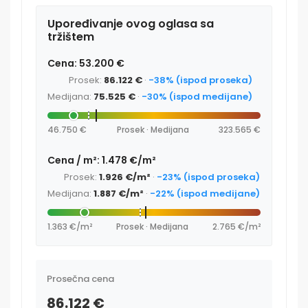
Upoređivanje ovog oglasa sa
tržištem
Cena: 53.200 €
Prosek:
86.122 €
·
-38% (ispod proseka)
Medijana:
75.525 €
·
-30% (ispod medijane)
46.750 €
Prosek · Medijana
323.565 €
Cena / m²: 1.478 €/m²
Prosek:
1.926 €/m²
·
-23% (ispod proseka)
Medijana:
1.887 €/m²
·
-22% (ispod medijane)
1.363 €/m²
Prosek · Medijana
2.765 €/m²
Prosečna cena
86.122 €