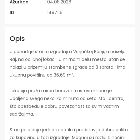
Ažuriran
04.08.2026
ID
1497116
Opis
U ponudi je stan u izgradnji u Vrnjačkoj Banji, u naselju
Raj, na odličnoj lokaciji u mirnom delu mesta. Stan se
nalazi u prizemlju stambene zgrade od 3 sprata i ima
ukupnu površinu od 36,69 m².
Lokacija pruža miran boravak, a istovremeno je
udaljena svega nekoliko minuta od šetališta i centra,
što obezbeđuje dobru povezanost sa svim važnim
sadržajima.
Stan poseduje jedno kupatilo i predstavlja dobru priliku
za kupovinu u fazi izgradnje. Mogući su različiti načini