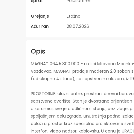
Sprat
Polusuteren
Grejanje
Etažno
Ažuriran
28.07.2026
Opis
MAGNAT 064.5.800.900 - u ulici Milovana Marinko
Vozdovac, MAGNAT prodaje moderan 2.0 soban stan
(od ukupno 4 stana), sa sopstvenim ulazom, iz 19
PROSTORIJE: ulazni antre, prostrani dnevni borava
sopstveno dvorište. Stan je dvostrano orijentisan
u keramici, sve je u odličnom stanju, bez vlage, pr
spoljašnjem delu zgrade, unutrašnja podna izolac
dolazi u prostor kroz specijalno projektovane svetla
interfon, video nadzor, kablovsku. U cenu je URA