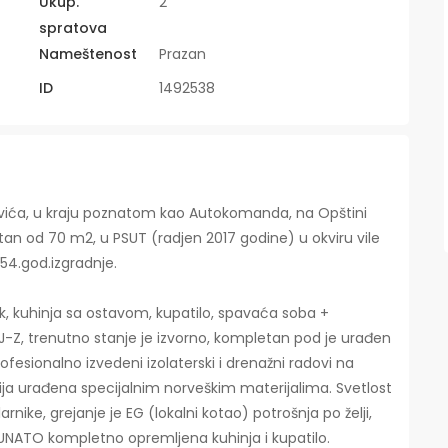
Ukup.
2
spratova
Nameštenost
Prazan
ID
1492538
vića, u kraju poznatom kao Autokomanda, na Opštini
 od 70 m2, u PSUT (radjen 2017 godine) u okviru vile
54.god.izgradnje.
k, kuhinja sa ostavom, kupatilo, spavaća soba +
 J-Z, trenutno stanje je izvorno, kompletan pod je urađen
ofesionalno izvedeni izolaterski i drenažni radovi na
ija urađena specijalnim norveškim materijalima. Svetlost
rnike, grejanje je EG (lokalni kotao) potrošnja po želji,
ČUNATO kompletno opremljena kuhinja i kupatilo.