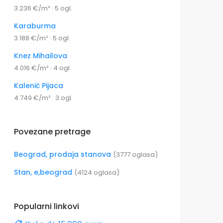
3.236 €/m² · 5 ogl.
Karaburma
3.188 €/m² · 5 ogl.
Knez Mihailova
4.016 €/m² · 4 ogl.
Kalenić Pijaca
4.749 €/m² · 3 ogl.
Povezane pretrage
Beograd, prodaja stanova
(3777 oglasa)
Stan, e,beograd
(4124 oglasa)
Popularni linkovi