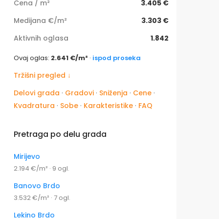
Cena / m²
3.405 €
Medijana €/m²
3.303 €
Aktivnih oglasa
1.842
Ovaj oglas:
2.641 €/m²
·
ispod proseka
Tržišni pregled ↓
Delovi grada
·
Gradovi
·
Sniženja
·
Cene
·
Kvadratura
·
Sobe
·
Karakteristike
·
FAQ
Pretraga po delu grada
Mirijevo
2.194 €/m² · 9 ogl.
Banovo Brdo
3.532 €/m² · 7 ogl.
Lekino Brdo