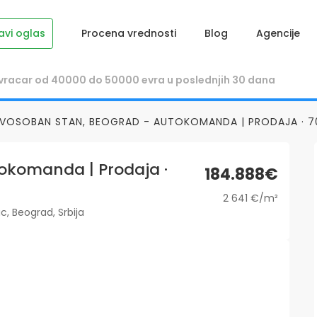
avi oglas
Procena vrednosti
Blog
Agencije
VOSOBAN STAN, BEOGRAD - AUTOKOMANDA | PRODAJA · 70
okomanda | Prodaja ·
184.888€
2 641 €/m²
, Beograd, Srbija