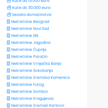
Kuće do 15.000 eura
Kuće do 30.000 eura
Seoska domaćinstva
Nekretnine Beograd
Nekretnine Novi Sad
Nekretnine Niš
Nekretnine Jagodina
Nekretnine Ćuprija
Nekretnine Paraćin
Nekretnine Vrnjačka Banja
Nekretnine Sokobanja
Nekretnine Sremska Kamenica
Nekretnine Futog
Nekretnine Sombor
Nekretnine Kragujevac
Nekretnine Sremski Karlovci