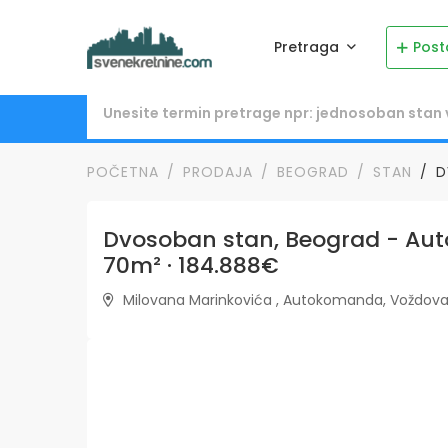
Pretraga
Post
POČETNA
PRODAJA
BEOGRAD
STAN
D
Dvosoban stan, Beograd - Aut
70m² · 184.888€
Milovana Marinkovića , Autokomanda, Voždovac