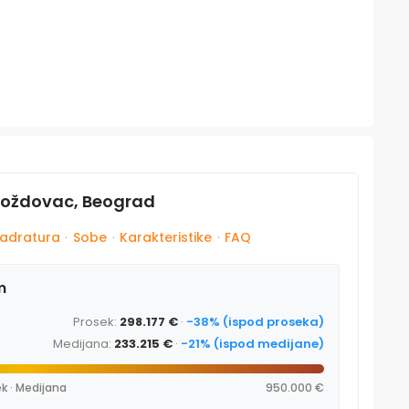
Voždovac, Beograd
adratura
·
Sobe
·
Karakteristike
·
FAQ
m
Prosek:
298.177 €
·
-38% (ispod proseka)
Medijana:
233.215 €
·
-21% (ispod medijane)
k · Medijana
950.000 €