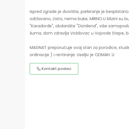
Ispred zgrade je dvorište, parkiranje je besplatano
održavano, čisto, nema buke, MIRNO.U blizini su bus 
"Karađorđe", obdanište "Diznilend", više samoposlu
šuma, dom zdravlja Voždovac u Vojvode Stepe, baz
MAGNAT preporučuje ovaj stan za porodice, studente
ordinacije ) i rentiranje. Useljiv je ODMAH. U
Kontakt podaci