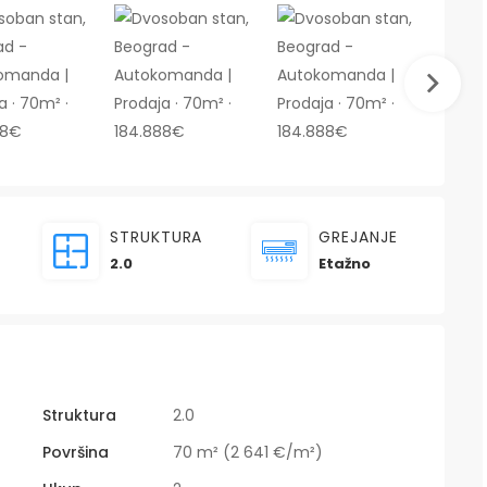
STRUKTURA
GREJANJE
2.0
Etažno
Struktura
2.0
Površina
70 m² (2 641 €/m²)