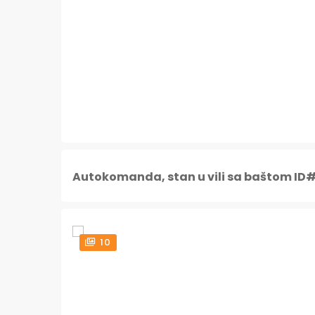
Autokomanda, stan u vili sa baštom ID
10