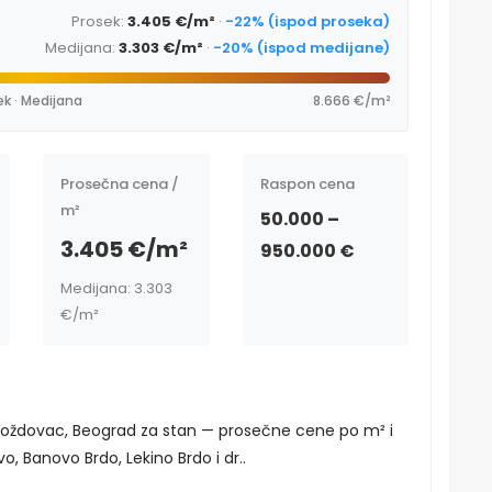
Prosek:
3.405 €/m²
·
-22% (ispod proseka)
Medijana:
3.303 €/m²
·
-20% (ispod medijane)
ek · Medijana
8.666 €/m²
Prosečna cena /
Raspon cena
m²
50.000 –
3.405 €/m²
950.000 €
Medijana: 3.303
€/m²
Voždovac, Beograd za stan — prosečne cene po m² i
o, Banovo Brdo, Lekino Brdo i dr..