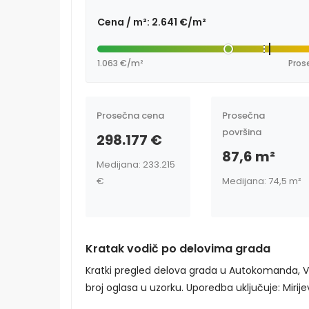
Cena / m²: 2.641 €/m²
1.063 €/m²
Pros
Prosečna cena
Prosečna
površina
298.177 €
87,6 m²
Medijana: 233.215
€
Medijana: 74,5 m²
Kratak vodič po delovima grada
Kratki pregled delova grada u Autokomanda, 
broj oglasa u uzorku. Uporedba uključuje: Mirijev