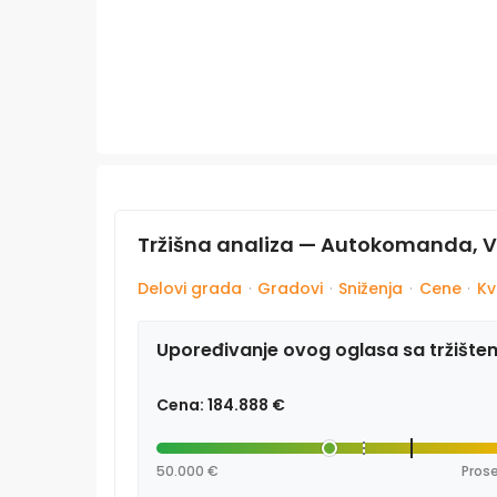
Tržišna analiza — Autokomanda, 
Delovi grada
·
Gradovi
·
Sniženja
·
Cene
·
Kv
Upoređivanje ovog oglasa sa tržište
Cena: 184.888 €
50.000 €
Prose