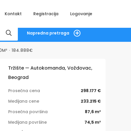
Kontakt
Registracija
Logovanje
Napredna pretraga
M² · 184.888€
Tržište — Autokomanda, Voždovac,
Beograd
Prosečna cena
298.177 €
Medijana cene
233.215 €
Prosečna površina
87,6 m²
Medijana površine
74,5 m²