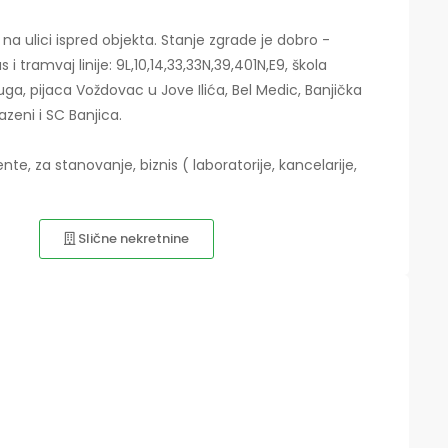
 na ulici ispred objekta. Stanje zgrade je dobro -
i tramvaj linije: 9L,10,14,33,33N,39,401N,E9, škola
ga, pijaca Voždovac u Jove Ilića, Bel Medic, Banjička
eni i SC Banjica.
, za stanovanje, biznis ( laboratorije, kancelarije,
Slične nekretnine