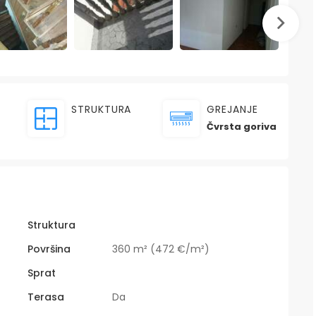
STRUKTURA
GREJANJE
Čvrsta goriva
Struktura
Površina
360 m² (472 €/m²)
Sprat
Terasa
Da