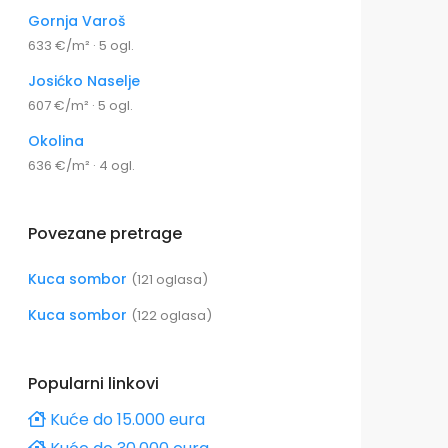
Gornja Varoš
633 €/m² · 5 ogl.
Josićko Naselje
607 €/m² · 5 ogl.
Okolina
636 €/m² · 4 ogl.
Povezane pretrage
Kuca sombor
(121 oglasa)
Kuca sombor
(122 oglasa)
Popularni linkovi
Kuće do 15.000 eura