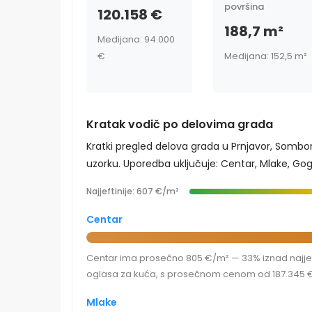
površina
120.158 €
188,7 m²
Medijana: 94.000
€
Medijana: 152,5 m²
Kratak vodič po delovima grada
Kratki pregled delova grada u Prnjavor, Sombo
uzorku. Uporedba uključuje: Centar, Mlake, Goge
Najjeftinije: 607 €/m²
Centar
Centar ima prosečno 805 €/m² — 33% iznad najjefti
oglasa za kuća, s prosečnom cenom od 187.345 €
Mlake