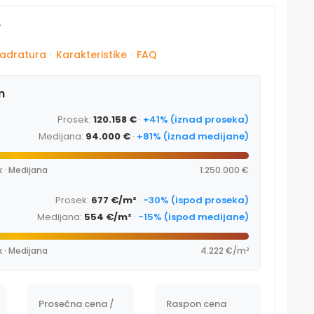
r
adratura
·
Karakteristike
·
FAQ
m
Prosek:
120.158 €
·
+41% (iznad proseka)
Medijana:
94.000 €
·
+81% (iznad medijane)
 · Medijana
1.250.000 €
Prosek:
677 €/m²
·
-30% (ispod proseka)
Medijana:
554 €/m²
·
-15% (ispod medijane)
 · Medijana
4.222 €/m²
Prosečna cena /
Raspon cena