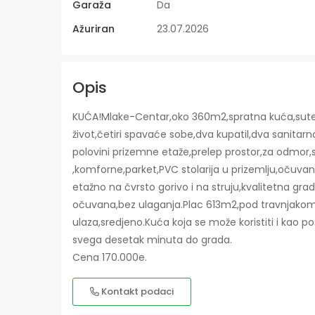
Garaža
Da
Ažuriran
23.07.2026
Opis
KUĆA!Mlake-Centar,oko 360m2,spratna kuća,sute
život,četiri spavaće sobe,dva kupatil,dva sanitarna
polovini prizemne etaže,prelep prostor,za odmor,s
,komforne,parket,PVC stolarija u prizemlju,očuv
etažno na čvrsto gorivo i na struju,kvalitetna gr
očuvana,bez ulaganja.Plac 613m2,pod travnjakom
ulaza,sredjeno.Kuća koja se može koristiti i kao po
svega desetak minuta do grada.
Cena 170.000e.
Kontakt podaci