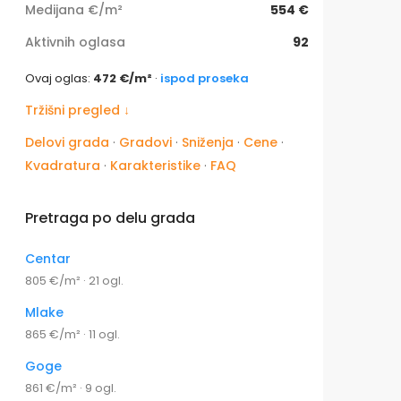
Medijana €/m²
554 €
Aktivnih oglasa
92
Ovaj oglas:
472 €/m²
·
ispod proseka
Tržišni pregled ↓
Delovi grada
·
Gradovi
·
Sniženja
·
Cene
·
Kvadratura
·
Karakteristike
·
FAQ
Pretraga po delu grada
Centar
805 €/m² · 21 ogl.
Mlake
865 €/m² · 11 ogl.
Goge
861 €/m² · 9 ogl.