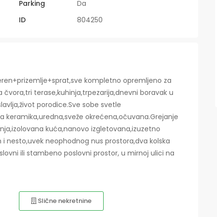
Parking
Da
ID
804250
ren+prizemlje+sprat,sve kompletno opremljeno za
 čvora,tri terase,kuhinja,trpezarija,dnevni boravak u
lavlja,život porodice.Sve sobe svetle
ana keramika,uredna,sveže okrećena,očuvana.Grejanje
adnja,izolovana kuća,nanovo izgletovana,izuzetno
 i nesto,uvek neophodnog nus prostora,dva kolska
slovni ili stambeno poslovni prostor, u mirnoj ulici na
Slične nekretnine