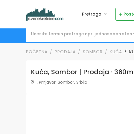
Pretraga
Post
POČETNA
PRODAJA
SOMBOR
KUĆA
K
Kuća, Sombor | Prodaja · 360m²
, Prnjavor, Sombor, Srbija