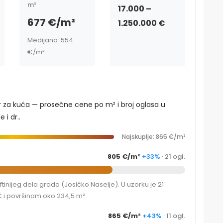
m²
17.000 –
677 €/m²
1.250.000 €
Medijana: 554
€/m²
r za kuća — prosečne cene po m² i broj oglasa u
 i dr..
Najskuplje: 865 €/m²
805 €/m²
+33%
· 21 ogl.
nijeg dela grada (Josićko Naselje). U uzorku je 21
 i površinom oko 234,5 m².
865 €/m²
+43%
· 11 ogl.