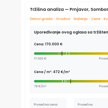
Tržišna analiza — Prnjavor, Sombo
Delovi grada
·
Gradovi
·
Sniženja
·
Cene
·
Kv
Upoređivanje ovog oglasa sa tržište
Cena: 170.000 €
17.000 €
Prosek
Cena / m²: 472 €/m²
78 €/m²
Prosek
Prosečna cena
Prosečna