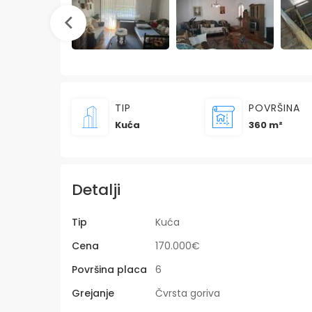
TIP
POVRŠINA
Kuća
360 m²
Detalji
Tip
Kuća
Cena
170.000€
Površina placa
6
Grejanje
Čvrsta goriva