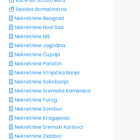
Kuće do 30.000 eura
Seoska domaćinstva
Nekretnine Beograd
Nekretnine Novi Sad
Nekretnine Niš
Nekretnine Jagodina
Nekretnine Ćuprija
Nekretnine Paraćin
Nekretnine Vrnjačka Banja
Nekretnine Sokobanja
Nekretnine Sremska Kamenica
Nekretnine Futog
Nekretnine Sombor
Nekretnine Kragujevac
Nekretnine Sremski Karlovci
Nekretnine Zlatibor