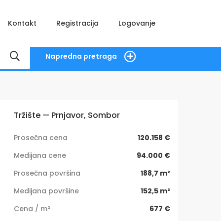
Kontakt
Registracija
Logovanje
Napredna pretraga
Tržište — Prnjavor, Sombor
Prosečna cena
120.158 €
Medijana cene
94.000 €
Prosečna površina
188,7 m²
Medijana površine
152,5 m²
Cena / m²
677 €