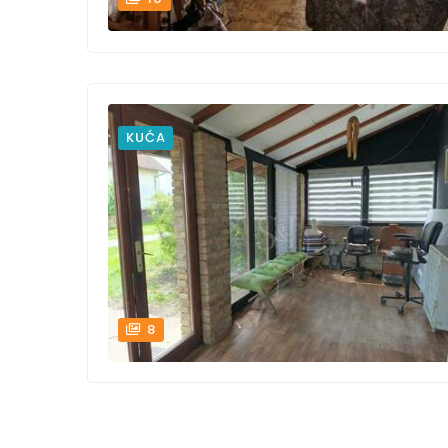
KUĆA
8