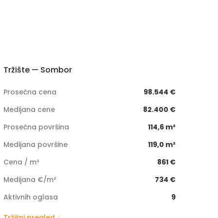
Tržište — Sombor
Prosečna cena
98.544 €
Medijana cene
82.400 €
Prosečna površina
114,6 m²
Medijana površine
119,0 m²
Cena / m²
861 €
Medijana €/m²
734 €
Aktivnih oglasa
9
Tržišni pregled ↓