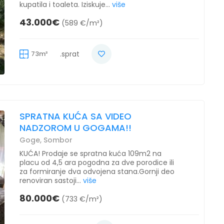
kupatila i toaleta. Iziskuje...
više
43.000€
(589 €/m²)
73m²
.sprat
SPRATNA KUĆA SA VIDEO
NADZOROM U GOGAMA!!
Goge, Sombor
KUĆA! Prodaje se spratna kuća 109m2 na
placu od 4,5 ara pogodna za dve porodice ili
za formiranje dva odvojena stana.Gornji deo
renoviran sastoji...
više
80.000€
(733 €/m²)