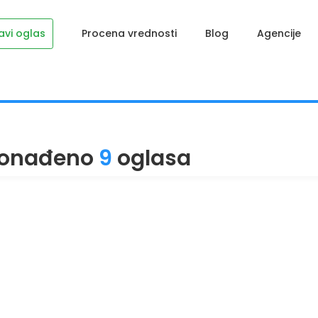
avi oglas
Procena vrednosti
Blog
Agencije
onađeno
9
oglasa