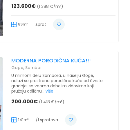
123.600€
(1 388 €/m²)
89m²
.sprat
MODERNA PORODIČNA KUĆA!!!
Goge, Sombor
U mirnom delu Sombora, u naselju Goge,
nalazi se prostrana porodična kuća od čvrste
gradnje, sa veoma debelim zidovima koji
pružaju odličnu...
više
200.000€
(1 418 €/m²)
141m²
/1 spratova