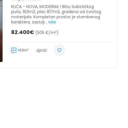
KUĆA - NOVA, MODERNA ! Blizu Subotičkog
puta, 163m2, plac 817m2, građena od čvrstog
materijala. Kompletan prostor je stambenog
karaktera, sastoji...
više
82.400€
(505 €/m²)
163m²
.sprat