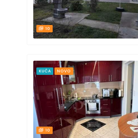
10
KUĆA
NOVO
10