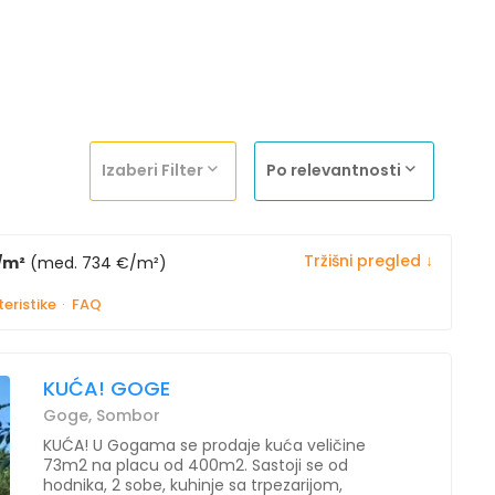
Izaberi Filter
Po relevantnosti
Tržišni pregled ↓
/m²
(med. 734 €/m²)
eristike
·
FAQ
KUĆA! GOGE
Goge, Sombor
KUĆA! U Gogama se prodaje kuća veličine
73m2 na placu od 400m2. Sastoji se od
hodnika, 2 sobe, kuhinje sa trpezarijom,