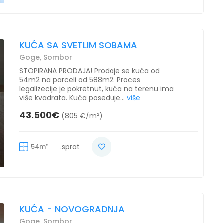
KUĆA SA SVETLIM SOBAMA
Goge, Sombor
STOPIRANA PRODAJA! Prodaje se kuća od
54m2 na parceli od 588m2. Proces
legalizecije je pokretnut, kuća na terenu ima
više kvadrata. Kuća poseduje...
više
43.500€
(805 €/m²)
54m²
.sprat
KUĆA - NOVOGRADNJA
Goge, Sombor