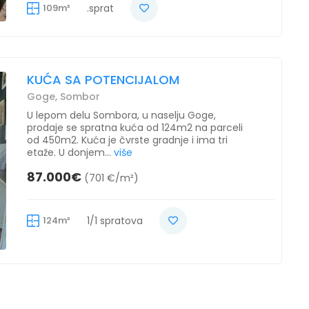
109m²
.sprat
KUĆA SA POTENCIJALOM
Goge, Sombor
U lepom delu Sombora, u naselju Goge,
prodaje se spratna kuća od 124m2 na parceli
od 450m2. Kuća je čvrste gradnje i ima tri
etaže. U donjem...
više
87.000€
(701 €/m²)
124m²
1/1 spratova