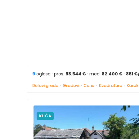
9
oglasa · pros.
98.544 €
· med.
82.400 €
·
861 €
Delovi grada
·
Gradovi
·
Cene
·
Kvadratura
·
Karakt
KUĆA