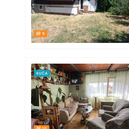
5
KUĆA
10