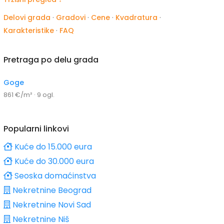
Delovi grada
·
Gradovi
·
Cene
·
Kvadratura
·
Karakteristike
·
FAQ
Pretraga po delu grada
Goge
861 €/m² · 9 ogl.
Popularni linkovi
Kuće do 15.000 eura
Kuće do 30.000 eura
Seoska domaćinstva
Nekretnine Beograd
Nekretnine Novi Sad
Nekretnine Niš