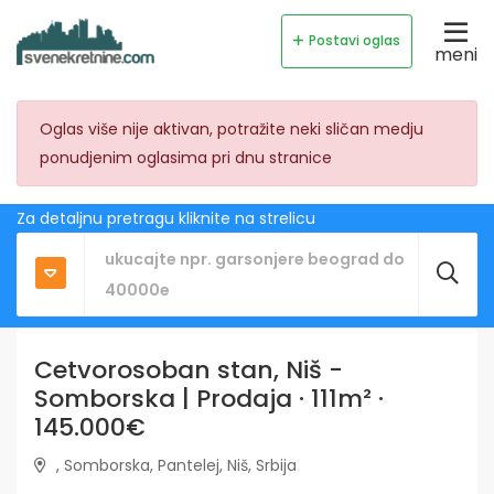
Postavi oglas
meni
Oglas više nije aktivan, potražite neki sličan medju
ponudjenim oglasima pri dnu stranice
Za detaljnu pretragu kliknite na strelicu
Cetvorosoban stan, Niš -
Somborska | Prodaja · 111m² ·
145.000€
, Somborska, Pantelej, Niš, Srbija