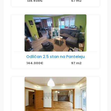
138.408€
57 m2
Odličan 2.5 stan na Panteleju
144.000€
97 m2