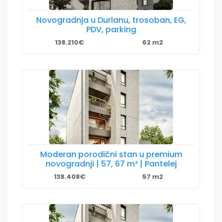
Novogradnja u Durlanu, trosoban, EG,
PDV, parking
138.210€
62 m2
Moderan porodični stan u premium
novogradnji | 57, 67 m² | Pantelej
138.408€
57 m2