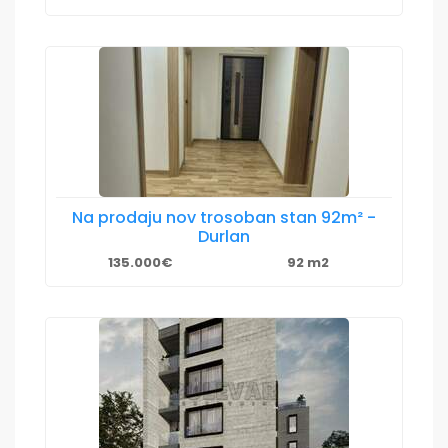
Na prodaju nov trosoban stan 92m² -
Durlan
135.000€
92 m2