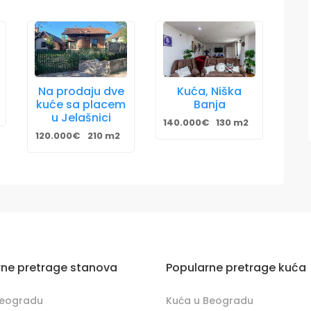
Na prodaju dve
Kuća, Niška
kuće sa placem
Banja
u Jelašnici
140.000€
130 m2
120.000€
210 m2
rne pretrage stanova
Popularne pretrage kuća
Beogradu
Kuća u Beogradu