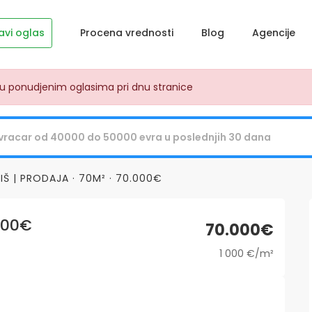
avi oglas
Procena vrednosti
Blog
Agencije
dju ponudjenim oglasima pri dnu stranice
IŠ | PRODAJA · 70M² · 70.000€
.000€
70.000€
1 000 €/m²