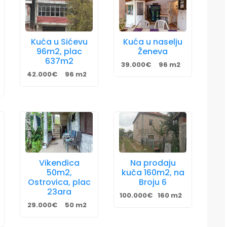
Kuća u Sićevu
Kuća u naselju
96m2, plac
Ženeva
637m2
39.000€
96 m2
42.000€
96 m2
Vikendica
Na prodaju
50m2,
kuča 160m2, na
Ostrovica, plac
Broju 6
23ara
100.000€
160 m2
29.000€
50 m2