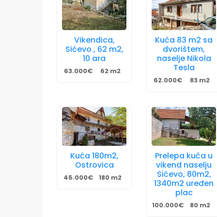
Vikendica,
Kuća 83 m2 sa
Sićevo , 62 m2,
dvorištem,
10 ara
naselje Nikola
Tesla
63.000€
62 m2
62.000€
83 m2
Kuća 180m2,
Prelepa kuća u
Ostrovica
vikend naselju
Sićevo, 80m2,
45.000€
180 m2
1340m2 uređen
plac
100.000€
80 m2