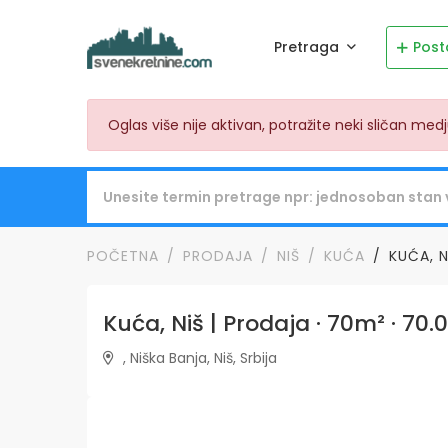
Pretraga
Post
Oglas više nije aktivan, potražite neki sličan me
POČETNA
PRODAJA
NIŠ
KUĆA
KUĆA, N
Kuća, Niš | Prodaja · 70m² · 70
, Niška Banja, Niš, Srbija