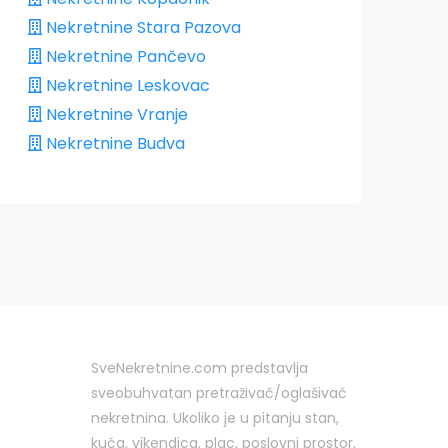
Nekretnine Stara Pazova
Nekretnine Pančevo
Nekretnine Leskovac
Nekretnine Vranje
Nekretnine Budva
SveNekretnine.com predstavlja
sveobuhvatan pretraživač/oglašivač
nekretnina. Ukoliko je u pitanju stan,
kuća, vikendica, plac, poslovni prostor,