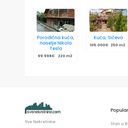
Porodična kuća,
Kuća, Sićevo
naselje Nikola
105.000€
250 m2
Tesla
99.998€
220 m2
Popula
Sve Nekretnine
Stan u 