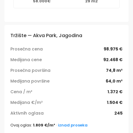
58.000€
29 m2
Tržište — Akva Park, Jagodina
Prosečna cena
98.975 €
Medijana cene
92.468 €
Prosečna površina
74,8 m²
Medijana površine
64,0 m²
Cena / m²
1.372 €
Medijana €/m²
1.504 €
Aktivnih oglasa
245
Ovaj oglas:
1.809 €/m²
·
iznad proseka