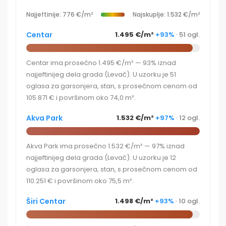
Najjeftinije: 776 €/m²
Najskuplje: 1.532 €/m²
Centar
1.495 €/m²
+93%
· 51 ogl.
Centar ima prosečno 1.495 €/m² — 93% iznad
najjeftinijeg dela grada (Levač). U uzorku je 51
oglasa za garsonjera, stan, s prosečnom cenom od
105.871 € i površinom oko 74,0 m².
Akva Park
1.532 €/m²
+97%
· 12 ogl.
Akva Park ima prosečno 1.532 €/m² — 97% iznad
najjeftinijeg dela grada (Levač). U uzorku je 12
oglasa za garsonjera, stan, s prosečnom cenom od
110.251 € i površinom oko 75,5 m².
Širi Centar
1.498 €/m²
+93%
· 10 ogl.