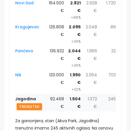
Novi Sad
164.500
2.821
2.928
1.720
€
€
€
+88%
Kragujevac
126.808
2.095
2.048
89
€
€
€
+39%
Pančevo
136.932
2.044
1.966
32
€
€
€
+36%
Niš
120.000
1.990
2.064
703
€
€
€
+32%
Jagodina
92.468
1.504
1.372
245
€
€
€
TRENUTNI
Za garsonjera, stan (Akva Park, Jagodina)
trenutno imamo 245 aktivnih oglasa. Na osnovu