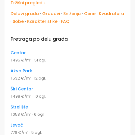
Tržišni pregled ↓
Delovi grada
·
Gradovi
·
Sniženja
·
Cene
·
Kvadratura
·
Sobe
·
Karakteristike
·
FAQ
Pretraga po delu grada
Centar
1.495 €/m² · 51 ogl.
Akva Park
1.532 €/m² · 12 ogl.
Širi Centar
1.498 €/m² · 10 ogl.
Strelište
1.058 €/m² · 6 ogl.
Levač
776 €/m² · 5 ogl.