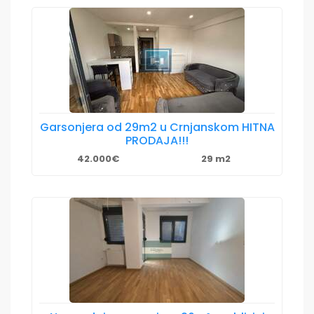
Garsonjera od 29m2 u Crnjanskom HITNA
PRODAJA!!!
42.000€
29 m2