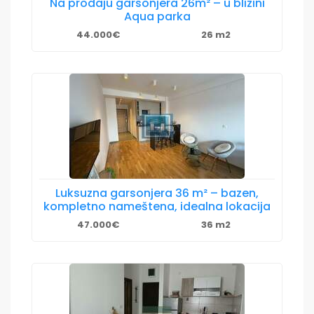
Na prodaju garsonjera 26m² – u blizini
Aqua parka
44.000€
26 m2
Luksuzna garsonjera 36 m² – bazen,
kompletno nameštena, idealna lokacija
47.000€
36 m2