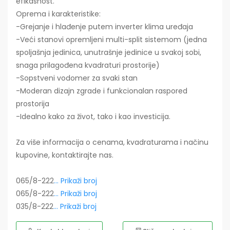
efikasnost.
Oprema i karakteristike:
-Grejanje i hlađenje putem inverter klima uređaja
-Veći stanovi opremljeni multi-split sistemom (jedna
spoljašnja jedinica, unutrašnje jedinice u svakoj sobi,
snaga prilagođena kvadraturi prostorije)
-Sopstveni vodomer za svaki stan
-Moderan dizajn zgrade i funkcionalan raspored
prostorija
-Idealno kako za život, tako i kao investicija.
Za više informacija o cenama, kvadraturama i načinu
kupovine, kontaktirajte nas.
065/8-222
... Prikaži broj
065/8-222
... Prikaži broj
035/8-222
... Prikaži broj