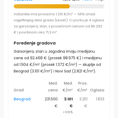
Vašarište ima prosečno 1.210 €/m² — 56% iznad
najjeftinijeg dela grada (Levač). U uzorku je 4 oglasa
za garsonjera, stan, s prosečnom cenom od 86.292
€ i površinom oko 71,3 m².
Poređenje gradova
Garsonjera, stan u Jagodina imaju medijanu
cene od 92.468 € (prosek 98.975 €) i medijanu
od 1.504 €/m² (prosek 1.372 €/m²) — skuplje od
Beograd (3.101 €/m²) i Novi Sad (2.821 €/m²).
Med.
Med.
Pros.
Grad
cena
€/m²
€/m²
Oglasa
Beograd
231.500
3.101
3.251
1.833
€
€
€
+106%