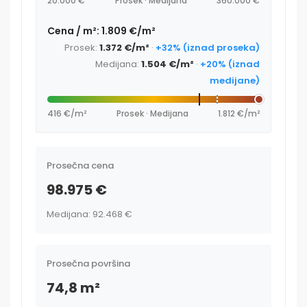
20.000 €
Prosek · Medijana
360.000 €
Cena / m²: 1.809 €/m²
Prosek:
1.372 €/m²
·
+32% (iznad proseka)
Medijana:
1.504 €/m²
·
+20% (iznad
medijane)
416 €/m²
Prosek · Medijana
1.812 €/m²
Prosečna cena
98.975 €
Medijana: 92.468 €
Prosečna površina
74,8 m²