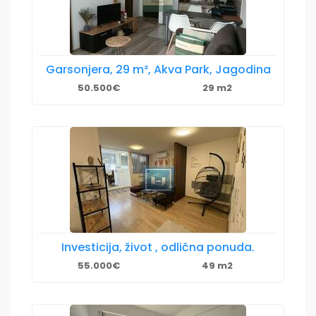
Garsonjera, 29 m², Akva Park, Jagodina
50.500€
29 m2
Investicija, život , odlična ponuda.
55.000€
49 m2