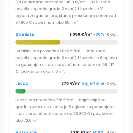
Širi Centar ima prosečno 1.498 €/m² — 93% iznad
najjeftinijeg dela grada (Levač). U uzorku je 10
oglasa za garsonjera, stan, s prosečnom cenom od
97.905 € i površinom oko 65,1 m².
Strelište
1.058 €/m²
+36%
· 6 ogl.
Strelište ima prosečno 1.058 €/m² — 36% iznad
najjeftinijeg dela grada (Levač). U uzorku je 6 oglasa
za garsonjera, stan, s prosečnom cenom od 69.417
€ i površinom oko 71,0 m².
Levač
776 €/m²
najjeftinije
· 5 ogl.
Levač ima prosečno 776 €/m² — najjeftiniji deo
grada u uzorku. U uzorku je 5 oglasa za garsonjera,
stan, s prosečnom cenom od 56.350 € i površinom
oko 72,6 m².
Vašarište
1.210 €/m²
+56%
· 4 ogl.