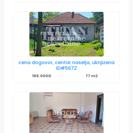
cena dogovor, centar naselja, uknjizena
ID#5672
165.000€
77 m2