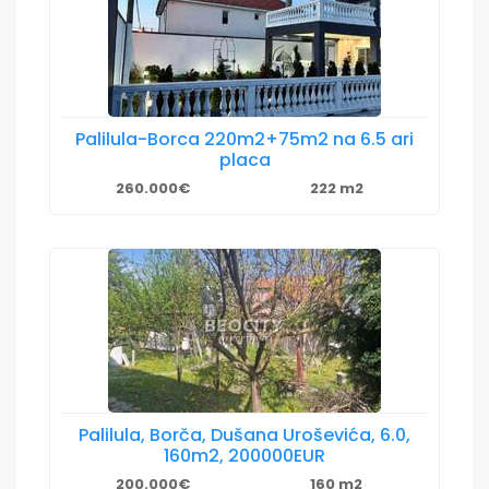
Palilula-Borca 220m2+75m2 na 6.5 ari
placa
260.000€
222 m2
Palilula, Borča, Dušana Uroševića, 6.0,
160m2, 200000EUR
200.000€
160 m2