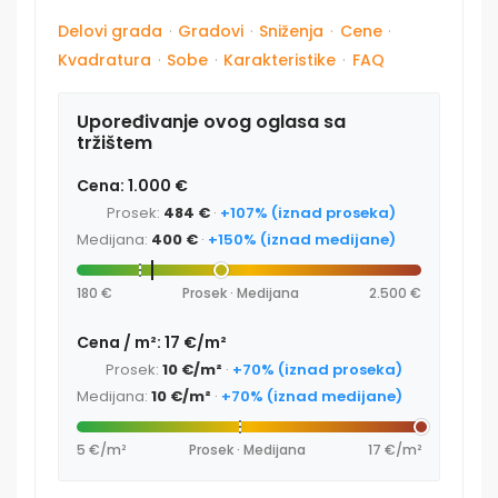
Delovi grada
·
Gradovi
·
Sniženja
·
Cene
·
Kvadratura
·
Sobe
·
Karakteristike
·
FAQ
Upoređivanje ovog oglasa sa
tržištem
Cena: 1.000 €
Prosek:
484 €
·
+107% (iznad proseka)
Medijana:
400 €
·
+150% (iznad medijane)
180 €
Prosek · Medijana
2.500 €
Cena / m²: 17 €/m²
Prosek:
10 €/m²
·
+70% (iznad proseka)
Medijana:
10 €/m²
·
+70% (iznad medijane)
5 €/m²
Prosek · Medijana
17 €/m²