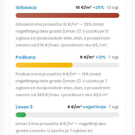
Grbavica
10 €/m²
+25%
· 13 ogl.
Grbavica ima prosečno 10 €/m² — 25% iznad
najjeftinijeg dela grada (Liman 3). U uzorku je 13
oglasa za dvoiposoban stan, stan, s prosečnom
cenom od 576 €/mes. i površinom oko 63,7 m².
Podbara
9 €/m²
+13%
· 7 ogl.
Podbara ima prosečno 9 €/m² — 13% iznad
najjeftinijeg dela grada (Liman 3). U uzorku je 7
oglasa za dvoiposoban stan, stan, s prosečnom
cenom od 393 €/mes. i površinom oko 43,0 m².
Liman 3
8 €/m²
najjeftinije
· 7 ogl.
Liman 3 ima prosečno 8 €/m² — najjeftiniji deo
grada u uzorku. U uzorku je 7 oglasa za