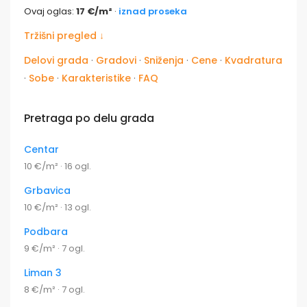
Ovaj oglas:
17 €/m²
·
iznad proseka
Tržišni pregled ↓
Delovi grada
·
Gradovi
·
Sniženja
·
Cene
·
Kvadratura
·
Sobe
·
Karakteristike
·
FAQ
Pretraga po delu grada
Centar
10 €/m² · 16 ogl.
Grbavica
10 €/m² · 13 ogl.
Podbara
9 €/m² · 7 ogl.
Liman 3
8 €/m² · 7 ogl.