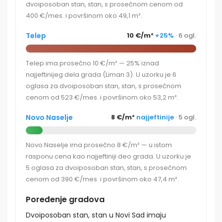
dvoiposoban stan, stan, s prosečnom cenom od
400 €/mes. i površinom oko 49,1 m².
Telep
10 €/m²
+25%
· 6 ogl.
Telep ima prosečno 10 €/m² — 25% iznad
najjeftinijeg dela grada (Liman 3). U uzorku je 6
oglasa za dvoiposoban stan, stan, s prosečnom
cenom od 523 €/mes. i površinom oko 53,2 m².
Novo Naselje
8 €/m²
najjeftinije
· 5 ogl.
Novo Naselje ima prosečno 8 €/m² — u istom
rasponu cena kao najjeftiniji deo grada. U uzorku je
5 oglasa za dvoiposoban stan, stan, s prosečnom
cenom od 390 €/mes. i površinom oko 47,4 m².
Poređenje gradova
Dvoiposoban stan, stan u Novi Sad imaju