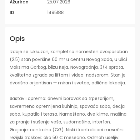
Ažuriran
25.07.2026
ID
1495188
Opis
Izdaje se luksuzan, kompletno namešten dvoiposoban
(2.5) stan površine 60 m² u centru Novog Sada, u ulici
Maksima Gorkog, blizu Keja. Novogradnja, 3/4 sprata,
kvalitetna zgrada sa liftom i video-nadzorom. Stan je
dvorišno orijentisan — miran i svetao, odlična lokacija.
Sastav i oprema: dnevni boravak sa trpezarijom,
savremeno opremljena kuhinja, spavaća soba, dečja
soba, kupatilo i terasa. Namešteno, dve klime, mašina
za pranje i sušenje veša, sudomašina, interfon.
Grejanje: centralno (CG). Niski i kontrolisani mesečni
režijski troškovi: oko 50 € mesečno. Odmah useljiv.