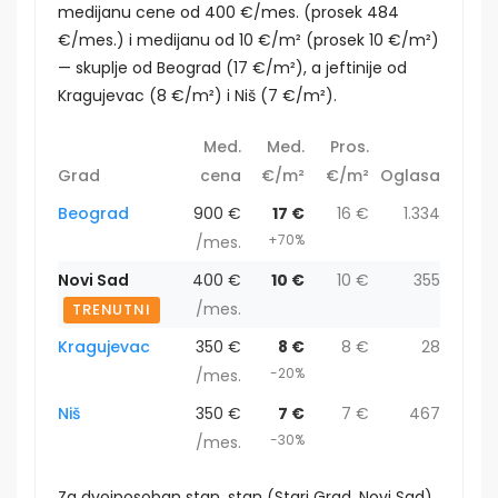
medijanu cene od 400 €/mes. (prosek 484
€/mes.) i medijanu od 10 €/m² (prosek 10 €/m²)
— skuplje od Beograd (17 €/m²), a jeftinije od
Kragujevac (8 €/m²) i Niš (7 €/m²).
Med.
Med.
Pros.
Grad
cena
€/m²
€/m²
Oglasa
Beograd
900 €
17 €
16 €
1.334
+70%
/mes.
Novi Sad
400 €
10 €
10 €
355
/mes.
TRENUTNI
Kragujevac
350 €
8 €
8 €
28
-20%
/mes.
Niš
350 €
7 €
7 €
467
-30%
/mes.
Za dvoiposoban stan, stan (Stari Grad, Novi Sad)