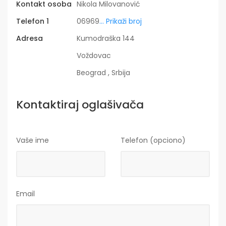
Kontakt osoba
Nikola Milovanović
Telefon 1
06969
... Prikaži broj
Adresa
Kumodraška 144
Voždovac
Beograd , Srbija
Kontaktiraj oglašivača
Vaše ime
Telefon (opciono)
Email