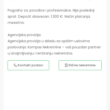
Pogodno za: porodice i profesionalce. Nije poslednji
sprat. Depozit obavezan: 1.300 €. Način plaćanja:
mesečno.
Agencijska provizija:
Agencijska provizija u skladu sa opštim uslovima
poslovanja. Kompas Nekretnine – vaš pouzdan partner
u iznajmljivanju i rentiranju nekretnina.
Kontakt podaci
Slične nekretnine