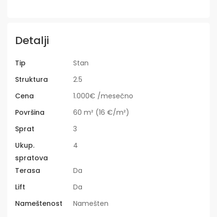
Detalji
Tip
Stan
Struktura
2.5
Cena
1.000€ /mesečno
Površina
60 m² (16 €/m²)
Sprat
3
Ukup.
4
spratova
Terasa
Da
Lift
Da
Nameštenost
Namešten