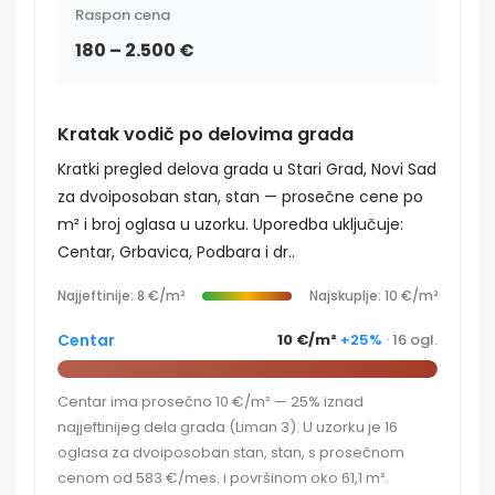
Raspon cena
180 – 2.500 €
Kratak vodič po delovima grada
Kratki pregled delova grada u Stari Grad, Novi Sad
za dvoiposoban stan, stan — prosečne cene po
m² i broj oglasa u uzorku. Uporedba uključuje:
Centar, Grbavica, Podbara i dr..
Najjeftinije: 8 €/m²
Najskuplje: 10 €/m²
Centar
10 €/m²
+25%
· 16 ogl.
Centar ima prosečno 10 €/m² — 25% iznad
najjeftinijeg dela grada (Liman 3). U uzorku je 16
oglasa za dvoiposoban stan, stan, s prosečnom
cenom od 583 €/mes. i površinom oko 61,1 m².