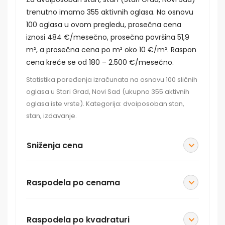
trenutno imamo 355 aktivnih oglasa. Na osnovu
100 oglasa u ovom pregledu, prosečna cena
iznosi 484 €/mesečno, prosečna površina 51,9
m², a prosečna cena po m² oko 10 €/m². Raspon
cena kreće se od 180 – 2.500 €/mesečno.
Statistika poređenja izračunata na osnovu 100 sličnih
oglasa u Stari Grad, Novi Sad (ukupno 355 aktivnih
oglasa iste vrste). Kategorija: dvoiposoban stan,
stan, izdavanje.
Sniženja cena
Raspodela po cenama
Raspodela po kvadraturi