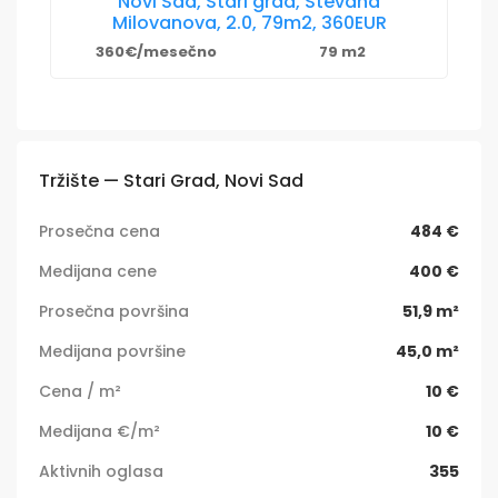
Novi Sad, Stari grad, Stevana
Milovanova, 2.0, 79m2, 360EUR
360€/mesečno
79 m2
Tržište — Stari Grad, Novi Sad
Prosečna cena
484 €
Medijana cene
400 €
Prosečna površina
51,9 m²
Medijana površine
45,0 m²
Cena / m²
10 €
Medijana €/m²
10 €
Aktivnih oglasa
355