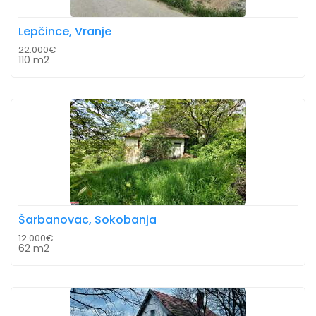
Lepčince, Vranje
22.000€
110 m2
Šarbanovac, Sokobanja
12.000€
62 m2