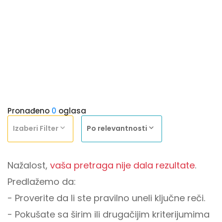
Pronađeno
0
oglasa
Izaberi Filter
Po relevantnosti
Nažalost,
vaša pretraga nije dala rezultate
.
Predlažemo da:
- Proverite da li ste pravilno uneli ključne reči.
- Pokušate sa širim ili drugačijim kriterijumima