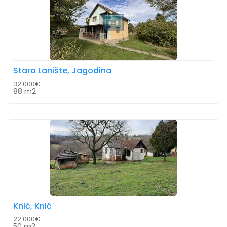
Staro Lanište, Jagodina
32.000€
88 m2
Knić, Knić
22.000€
50 m2