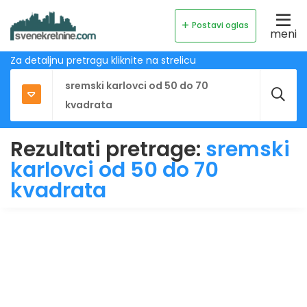
Postavi oglas
meni
Za detaljnu pretragu kliknite na strelicu
Rezultati pretrage:
sremski
karlovci od 50 do 70
kvadrata