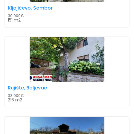
Kljajićevo, Sombor
30.000€
151 m2
Rujište, Boljevac
33.000€
216 m2