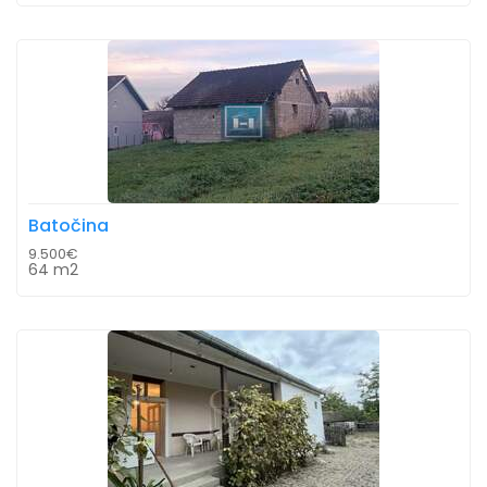
Batočina
9.500€
64 m2