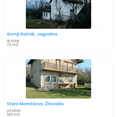
Gornji Račnik, Jagodina
18.000€
72 m2
Staro Momčilovo, Žitorađa
23.000€
140 m2