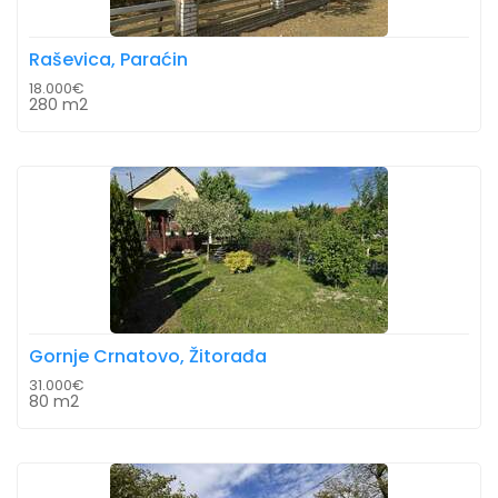
Raševica, Paraćin
18.000€
280 m2
Gornje Crnatovo, Žitorađa
31.000€
80 m2