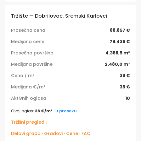
Tržište — Dobrilovac, Sremski Karlovci
Prosečna cena
88.857 €
Medijana cene
79.435 €
Prosečna površina
4.368,5 m²
Medijana površine
2.480,0 m²
Cena / m²
38 €
Medijana €/m²
35 €
Aktivnih oglasa
10
Ovaj oglas:
38 €/m²
·
u proseku
Tržišni pregled ↓
Delovi grada
·
Gradovi
·
Cene
·
FAQ