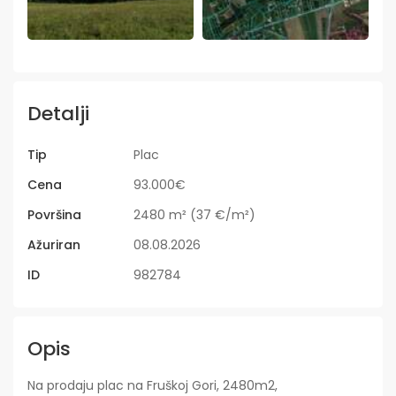
Detalji
Tip
Plac
Cena
93.000€
Površina
2480 m² (37 €/m²)
Ažuriran
08.08.2026
ID
982784
Opis
Na prodaju plac na Fruškoj Gori, 2480m2,