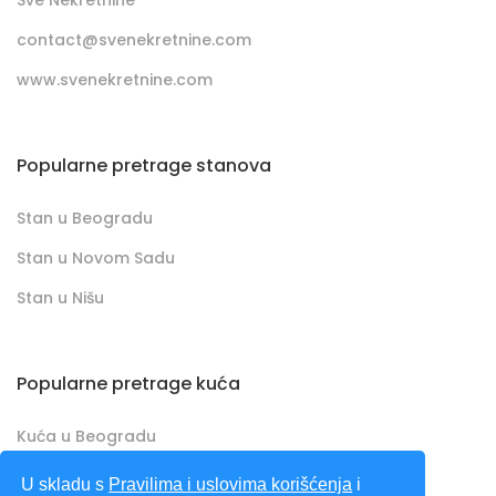
contact@svenekretnine.com
www.svenekretnine.com
Popularne pretrage stanova
Stan u Beogradu
Stan u Novom Sadu
Stan u Nišu
Popularne pretrage kuća
Kuća u Beogradu
Kuća u Novom Sadu
U skladu s
Pravilima i uslovima korišćenja
i