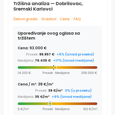
Tržišna analiza — Dobrilovac,
Sremski Karlovci
Delovi grada
·
Gradovi
·
Cene
·
FAQ
Upoređivanje ovog oglasa sa
tržištem
Cena: 93.000 €
Prosek:
88.857 €
·
+5% (iznad proseka)
Medijana:
79.435 €
·
+17% (iznad medijane)
14.200 €
Prosek · Medijana
206.000 €
Cena / m²: 38 €/m²
Prosek:
38 €/m²
·
0% (u proseku)
Medijana:
35 €/m²
·
+9% (iznad medijane)
5 €/m²
Prosek · Medijana
102 €/m²