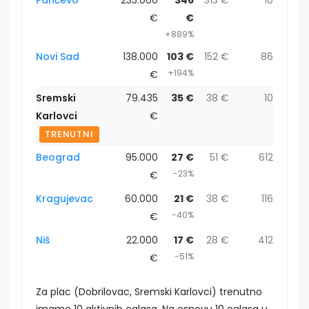
€
€
+889%
Novi Sad
138.000
103 €
152 €
86
+194%
€
Sremski
79.435
35 €
38 €
10
Karlovci
€
TRENUTNI
Beograd
95.000
27 €
51 €
612
-23%
€
Kragujevac
60.000
21 €
38 €
116
-40%
€
Niš
22.000
17 €
28 €
412
-51%
€
Za plac (Dobrilovac, Sremski Karlovci) trenutno
imamo 10 aktivnih oglasa. Na osnovu 10 oglasa u