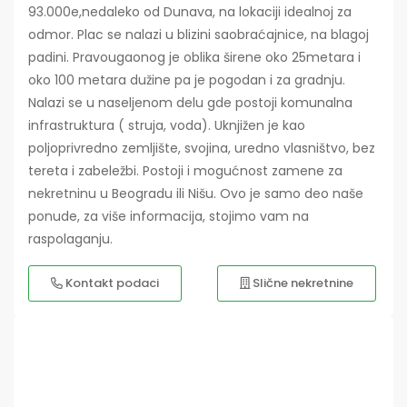
93.000e,nedaleko od Dunava, na lokaciji idealnoj za
odmor. Plac se nalazi u blizini saobraćajnice, na blagoj
padini. Pravougaonog je oblika širene oko 25metara i
oko 100 metara dužine pa je pogodan i za gradnju.
Nalazi se u naseljenom delu gde postoji komunalna
infrastruktura ( struja, voda). Uknjižen je kao
poljoprivredno zemljište, svojina, uredno vlasništvo, bez
tereta i zabeležbi. Postoji i mogućnost zamene za
nekretninu u Beogradu ili Nišu. Ovo je samo deo naše
ponude, za više informacija, stojimo vam na
raspolaganju.
Kontakt podaci
Slične nekretnine