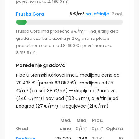
površinom oko 2.480,0 m².
Fruska Gora
8 €/m²
najjeftinije
· 2 ogl.
Fruska Gora ima prosečno 8 €/m² — najjeftiniji deo
grada u uzorku. U uzorku je 2 oglasa za plac, s
prosečnom cenom od 81.600 € i površinom oko
8.518,5 m².
Poređenje gradova
Plac u Sremski Karlovci imaju medijanu cene od
79.435 € (prosek 88.857 €) i medijanu od 35
€/m² (prosek 38 €/m²) — skuplje od Pančevo
(346 €/m²) i Novi Sad (103 €/m²), a jeftinije od
Beograd (27 €/m²) i Kragujevac (21 €/m²).
Med.
Med.
Pros.
Grad
cena
€/m²
€/m²
Oglasa
Pančevo
235.000
346
313 €
10