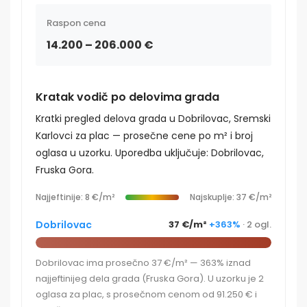
Raspon cena
14.200 – 206.000 €
Kratak vodič po delovima grada
Kratki pregled delova grada u Dobrilovac, Sremski
Karlovci za plac — prosečne cene po m² i broj
oglasa u uzorku. Uporedba uključuje: Dobrilovac,
Fruska Gora.
Najjeftinije: 8 €/m²
Najskuplje: 37 €/m²
Dobrilovac
37 €/m²
+363%
· 2 ogl.
Dobrilovac ima prosečno 37 €/m² — 363% iznad
najjeftinijeg dela grada (Fruska Gora). U uzorku je 2
oglasa za plac, s prosečnom cenom od 91.250 € i