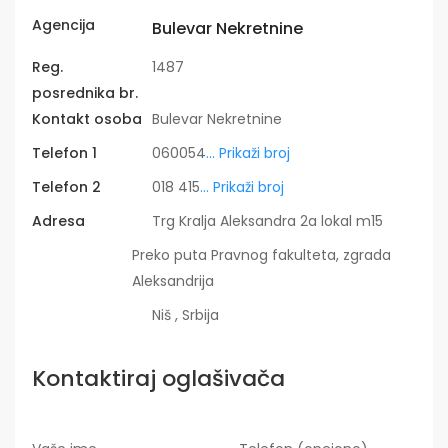
Agencija
Bulevar Nekretnine
Reg.
1487
posrednika br.
Kontakt osoba
Bulevar Nekretnine
Telefon 1
060054
... Prikaži broj
Telefon 2
018 415
... Prikaži broj
Adresa
Trg Kralja Aleksandra 2a lokal m15
Preko puta Pravnog fakulteta, zgrada
Aleksandrija
Niš , Srbija
Kontaktiraj oglašivača