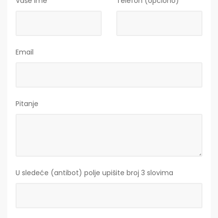
Vaše ime
Telefon (opciono)
Email
Pitanje
U sledeće (antibot) polje upišite broj 3 slovima