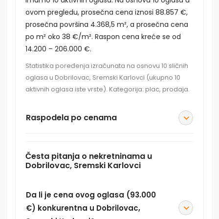
ovom pregledu, prosečna cena iznosi 88.857 €,
prosečna površina 4.368,5 m², a prosečna cena
po m² oko 38 €/m². Raspon cena kreće se od
14.200 – 206.000 €.
Statistika poređenja izračunata na osnovu 10 sličnih
oglasa u Dobrilovac, Sremski Karlovci (ukupno 10
aktivnih oglasa iste vrste). Kategorija: plac, prodaja.
Raspodela po cenama
Česta pitanja o nekretninama u
Dobrilovac, Sremski Karlovci
Da li je cena ovog oglasa (93.000
€) konkurentna u Dobrilovac,