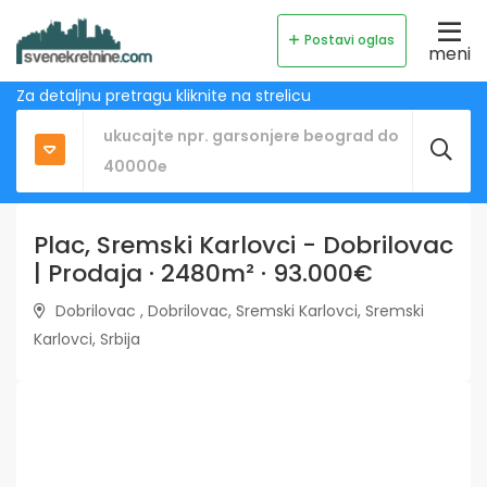
Postavi oglas
meni
Za detaljnu pretragu kliknite na strelicu
Plac, Sremski Karlovci - Dobrilovac
| Prodaja · 2480m² · 93.000€
Dobrilovac , Dobrilovac, Sremski Karlovci, Sremski
Karlovci, Srbija