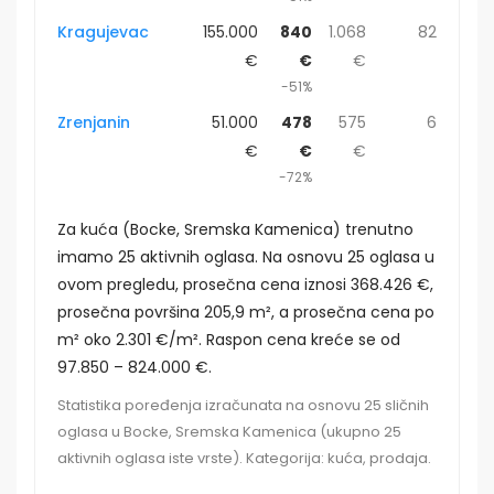
Kragujevac
155.000
840
1.068
82
€
€
€
-51%
Zrenjanin
51.000
478
575
6
€
€
€
-72%
Za kuća (Bocke, Sremska Kamenica) trenutno
imamo 25 aktivnih oglasa. Na osnovu 25 oglasa u
ovom pregledu, prosečna cena iznosi 368.426 €,
prosečna površina 205,9 m², a prosečna cena po
m² oko 2.301 €/m². Raspon cena kreće se od
97.850 – 824.000 €.
Statistika poređenja izračunata na osnovu 25 sličnih
oglasa u Bocke, Sremska Kamenica (ukupno 25
aktivnih oglasa iste vrste). Kategorija: kuća, prodaja.