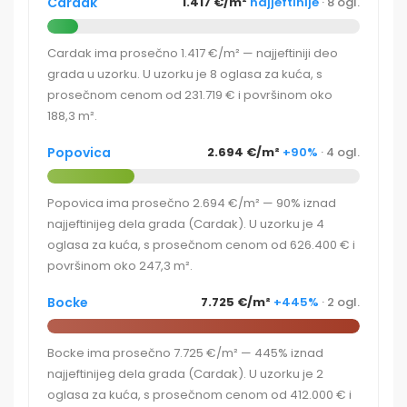
Cardak
1.417 €/m²
najjeftinije
· 8 ogl.
Cardak ima prosečno 1.417 €/m² — najjeftiniji deo
grada u uzorku. U uzorku je 8 oglasa za kuća, s
prosečnom cenom od 231.719 € i površinom oko
188,3 m².
Popovica
2.694 €/m²
+90%
· 4 ogl.
Popovica ima prosečno 2.694 €/m² — 90% iznad
najjeftinijeg dela grada (Cardak). U uzorku je 4
oglasa za kuća, s prosečnom cenom od 626.400 € i
površinom oko 247,3 m².
Bocke
7.725 €/m²
+445%
· 2 ogl.
Bocke ima prosečno 7.725 €/m² — 445% iznad
najjeftinijeg dela grada (Cardak). U uzorku je 2
oglasa za kuća, s prosečnom cenom od 412.000 € i