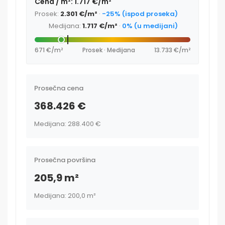
Cena / m²: 1.717 €/m²
Prosek:
2.301 €/m²
·
-25% (ispod proseka)
Medijana:
1.717 €/m²
·
0% (u medijani)
671 €/m²
Prosek · Medijana
13.733 €/m²
Prosečna cena
368.426 €
Medijana: 288.400 €
Prosečna površina
205,9 m²
Medijana: 200,0 m²