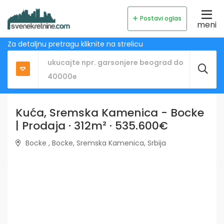
Postavi oglas
meni
Za detaljnu pretragu kliknite na strelicu
Kuća, Sremska Kamenica - Bocke
| Prodaja · 312m² · 535.600€
Bocke , Bocke, Sremska Kamenica, Srbija