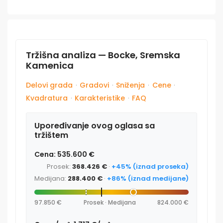
Tržišna analiza — Bocke, Sremska
Kamenica
Delovi grada
·
Gradovi
·
Sniženja
·
Cene
·
Kvadratura
·
Karakteristike
·
FAQ
Upoređivanje ovog oglasa sa
tržištem
Cena: 535.600 €
Prosek:
368.426 €
·
+45% (iznad proseka)
Medijana:
288.400 €
·
+86% (iznad medijane)
97.850 €
Prosek · Medijana
824.000 €