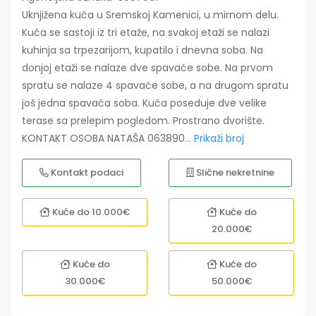
Uknjižena kuća u Sremskoj Kamenici, u mirnom delu.
Kuća se sastoji iz tri etaže, na svakoj etaži se nalazi
kuhinja sa trpezarijom, kupatilo i dnevna soba. Na
donjoj etaži se nalaze dve spavaće sobe. Na prvom
spratu se nalaze 4 spavaće sobe, a na drugom spratu
još jedna spavaća soba. Kuća poseduje dve velike
terase sa prelepim pogledom. Prostrano dvorište.
KONTAKT OSOBA NATAŠA 063890
... Prikaži broj
Kontakt podaci
Slične nekretnine
Kuće do 10.000€
Kuće do
20.000€
Kuće do
Kuće do
30.000€
50.000€