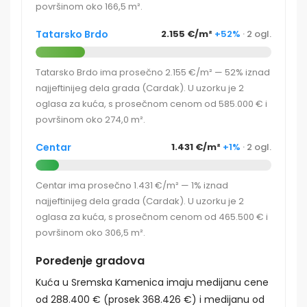
površinom oko 166,5 m².
Tatarsko Brdo
2.155 €/m²
+52%
· 2 ogl.
Tatarsko Brdo ima prosečno 2.155 €/m² — 52% iznad
najjeftinijeg dela grada (Cardak). U uzorku je 2
oglasa za kuća, s prosečnom cenom od 585.000 € i
površinom oko 274,0 m².
Centar
1.431 €/m²
+1%
· 2 ogl.
Centar ima prosečno 1.431 €/m² — 1% iznad
najjeftinijeg dela grada (Cardak). U uzorku je 2
oglasa za kuća, s prosečnom cenom od 465.500 € i
površinom oko 306,5 m².
Poređenje gradova
Kuća u Sremska Kamenica imaju medijanu cene
od 288.400 € (prosek 368.426 €) i medijanu od