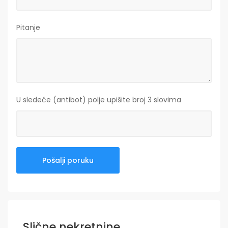
Pitanje
U sledeće (antibot) polje upišite broj 3 slovima
Slične nekretnine