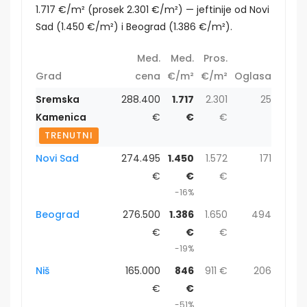
1.717 €/m² (prosek 2.301 €/m²) — jeftinije od Novi
Sad (1.450 €/m²) i Beograd (1.386 €/m²).
Med.
Med.
Pros.
Grad
cena
€/m²
€/m²
Oglasa
Sremska
288.400
1.717
2.301
25
Kamenica
€
€
€
TRENUTNI
Novi Sad
274.495
1.450
1.572
171
€
€
€
-16%
Beograd
276.500
1.386
1.650
494
€
€
€
-19%
Niš
165.000
846
911 €
206
€
€
-51%