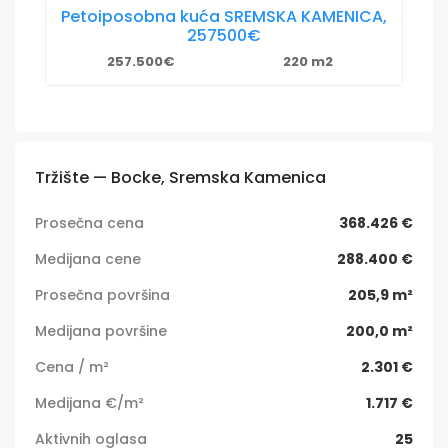
Petoiposobna kuća SREMSKA KAMENICA,
257500€
257.500€
220 m2
Tržište — Bocke, Sremska Kamenica
Prosečna cena
368.426 €
Medijana cene
288.400 €
Prosečna površina
205,9 m²
Medijana površine
200,0 m²
Cena / m²
2.301 €
Medijana €/m²
1.717 €
Aktivnih oglasa
25