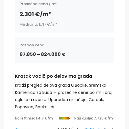
Prosečna cena / m²
2.301 €/m²
Medijana: 1.717 €/m²
Raspon cena
97.850 – 824.000 €
Kratak vodič po delovima grada
Kratki pregled delova grada u Bocke, Sremska
Kamenica za kuća — prosečne cene po m² i broj
oglasa u uzorku. Uporedba uključuje: Cardak,
Popovica, Bocke i dr..
Najjeftinije: 1.417 €/m²
Najskuplje: 7.725 €/m²