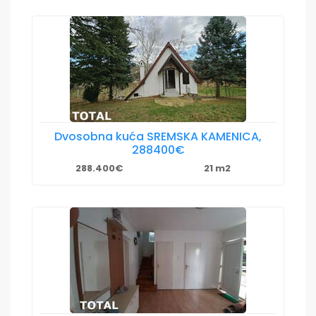
Dvosobna kuća SREMSKA KAMENICA,
288400€
288.400€
21 m2