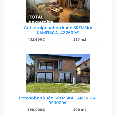
Četvoroiposobna kuća SREMSKA
KAMENICA, 432600€
432.600€
220 m2
Petosobna kuća SREMSKA KAMENICA,
390000€
390.000€
300 m2