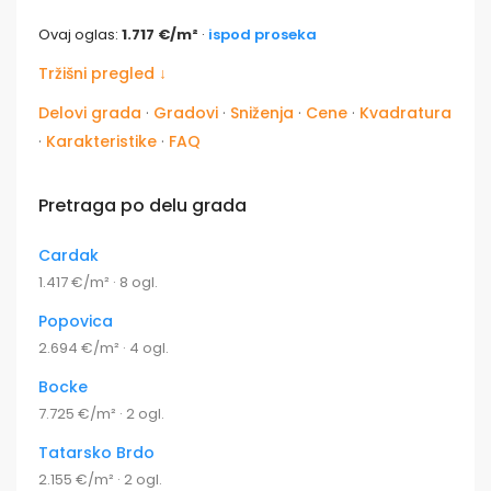
Ovaj oglas:
1.717 €/m²
·
ispod proseka
Tržišni pregled ↓
Delovi grada
·
Gradovi
·
Sniženja
·
Cene
·
Kvadratura
·
Karakteristike
·
FAQ
Pretraga po delu grada
Cardak
1.417 €/m² · 8 ogl.
Popovica
2.694 €/m² · 4 ogl.
Bocke
7.725 €/m² · 2 ogl.
Tatarsko Brdo
2.155 €/m² · 2 ogl.