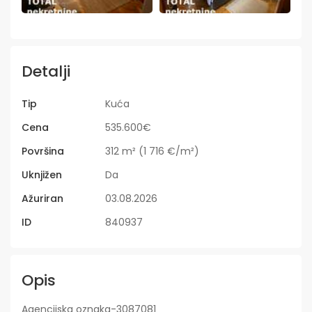
Detalji
Tip
Kuća
Cena
535.600€
Površina
312 m² (1 716 €/m²)
Uknjižen
Da
Ažuriran
03.08.2026
ID
840937
Opis
Agencijska oznaka-3087081