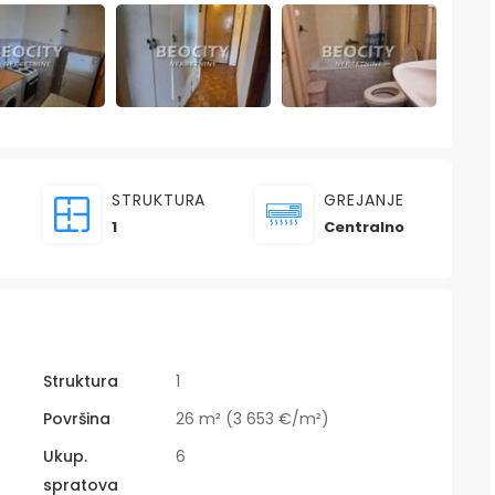
STRUKTURA
GREJANJE
1
Centralno
Struktura
1
Površina
26 m² (3 653 €/m²)
Ukup.
6
spratova