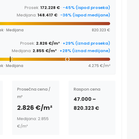
Prosek:
172.228 €
·
-45% (ispod proseka)
Medijana:
148.417 €
·
-36% (ispod medijane)
ek · Medijana
820.323 €
Prosek:
2.826 €/m²
·
+29% (iznad proseka)
Medijana:
2.855 €/m²
·
+28% (iznad medijane)
ek · Medijana
4.275 €/m²
Prosečna cena /
Raspon cena
m²
47.000 –
2.826 €/m²
820.323 €
Medijana: 2.855
€/m²