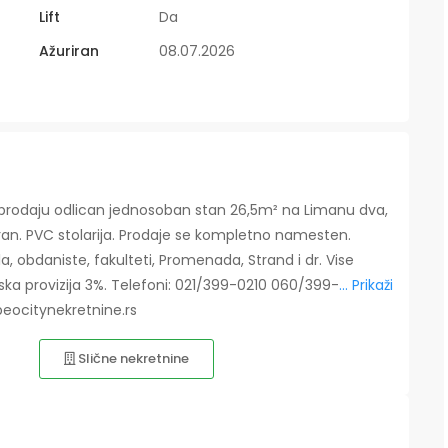
Lift
Da
Ažuriran
08.07.2026
n. Na prodaju odlican jednosoban stan 26,5m² na Limanu dva,
ran. PVC stolarija. Prodaje se kompletno namesten.
kola, obdaniste, fakulteti, Promenada, Strand i dr. Vise
ska provizija 3%. Telefoni: 021/399-0210 060/399-
... Prikaži
eocitynekretnine.rs
Slične nekretnine