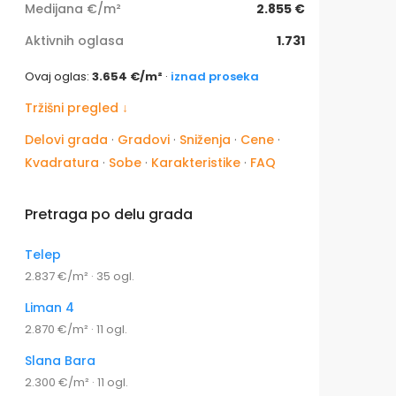
Medijana €/m²
2.855 €
Aktivnih oglasa
1.731
Ovaj oglas:
3.654 €/m²
·
iznad proseka
Tržišni pregled ↓
Delovi grada
·
Gradovi
·
Sniženja
·
Cene
·
Kvadratura
·
Sobe
·
Karakteristike
·
FAQ
Pretraga po delu grada
Telep
2.837 €/m² · 35 ogl.
Liman 4
2.870 €/m² · 11 ogl.
Slana Bara
2.300 €/m² · 11 ogl.