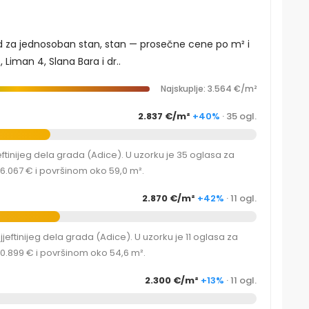
ad za jednosoban stan, stan — prosečne cene po m² i
 Liman 4, Slana Bara i dr..
Najskuplje: 3.564 €/m²
2.837 €/m²
+40%
· 35 ogl.
tinijeg dela grada (Adice). U uzorku je 35 oglasa za
.067 € i površinom oko 59,0 m².
2.870 €/m²
+42%
· 11 ogl.
ftinijeg dela grada (Adice). U uzorku je 11 oglasa za
.899 € i površinom oko 54,6 m².
2.300 €/m²
+13%
· 11 ogl.