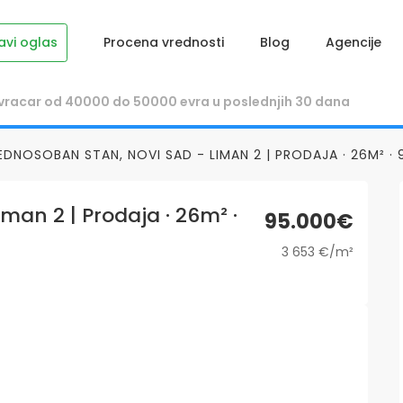
avi oglas
Procena vrednosti
Blog
Agencije
EDNOSOBAN STAN, NOVI SAD - LIMAN 2 | PRODAJA · 26M² ·
man 2 | Prodaja · 26m² ·
95.000€
3 653 €/m²