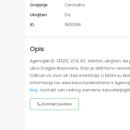
Grejanje
Centralno
Uknjižen
Da
ID
1500366
Opis
Agencijski ID: 133213, V/VI, lift, telefon, uknjize
ulica Dragise Brasovana. Stan je delimicno renovi
Odlican za zivot ali i kao investicija. U blizini su s
informacija na: www.beocitynekretnine.rs Agencij
broj
. Kontakt van radnog vremena: kancelarija@b
Kontakt podaci