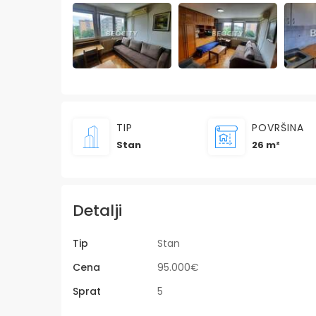
TIP
POVRŠINA
Stan
26 m²
Detalji
Tip
Stan
Cena
95.000€
Sprat
5