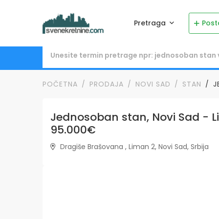
Pretraga
Post
POČETNA
PRODAJA
NOVI SAD
STAN
J
Jednosoban stan, Novi Sad - Li
95.000€
Dragiše Brašovana , Liman 2, Novi Sad, Srbija