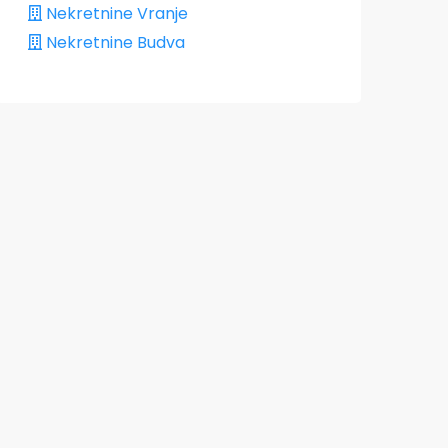
Nekretnine Vranje
Nekretnine Budva