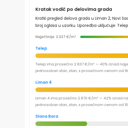
Kratak vodič po delovima grada
Kratki pregled delova grada u Liman 2, Novi S
broj oglasa u uzorku. Uporedba uključuje: Telep,
Najjeftinije: 2.027 €/m²
Telep
Telep ima prosečno 2.837 €/m² — 40% iznad najjef
jednosoban stan, stan, s prosečnom cenom od 166
Liman 4
Liman 4 ima prosečno 2.870 €/m² — 42% iznad najje
jednosoban stan, stan, s prosečnom cenom od 150
Slana Bara