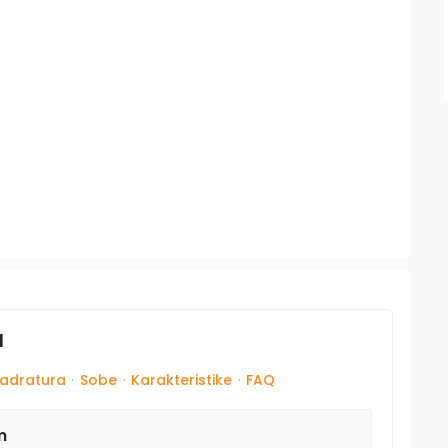
d
adratura
·
Sobe
·
Karakteristike
·
FAQ
m