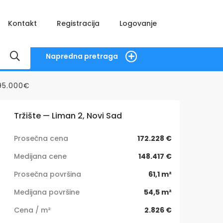
Kontakt
Registracija
Logovanje
Napredna pretraga
 95.000€
Tržište — Liman 2, Novi Sad
Prosečna cena
172.228 €
Medijana cene
148.417 €
Prosečna površina
61,1 m²
Medijana površine
54,5 m²
Cena / m²
2.826 €