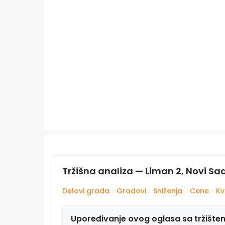
Tržišna analiza — Liman 2, Novi Sa
Delovi grada
·
Gradovi
·
Sniženja
·
Cene
·
Kv
Upoređivanje ovog oglasa sa tržište