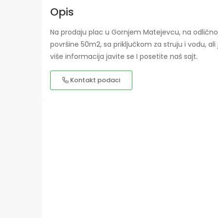
Opis
Na prodaju plac u Gornjem Matejevcu, na odličnoj 
površine 50m2, sa priključkom za struju i vodu, al
više informacija javite se I posetite naš sajt.
Kontakt podaci