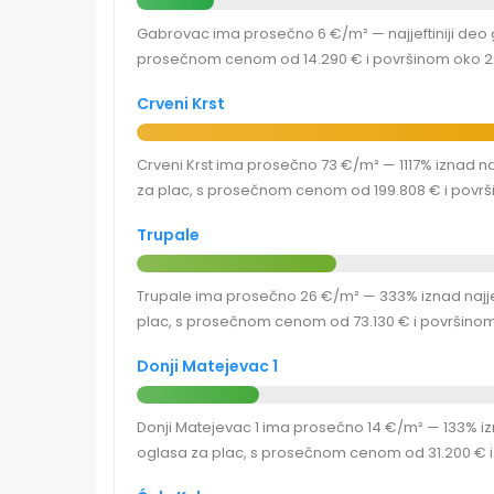
Gabrovac ima prosečno 6 €/m² — najjeftiniji deo g
prosečnom cenom od 14.290 € i površinom oko 2.
Crveni Krst
Crveni Krst ima prosečno 73 €/m² — 1117% iznad na
za plac, s prosečnom cenom od 199.808 € i površ
Trupale
Trupale ima prosečno 26 €/m² — 333% iznad najjef
plac, s prosečnom cenom od 73.130 € i površinom 
Donji Matejevac 1
Donji Matejevac 1 ima prosečno 14 €/m² — 133% izn
oglasa za plac, s prosečnom cenom od 31.200 € i