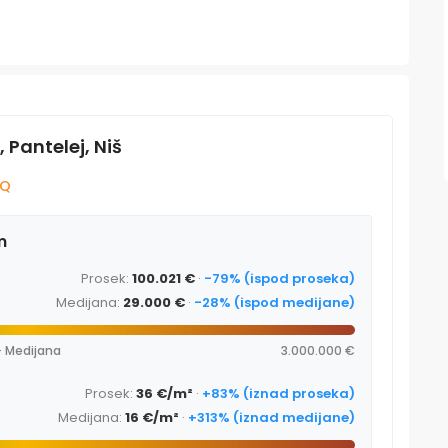
 Pantelej, Niš
AQ
m
Prosek:
100.021 €
·
-79% (ispod proseka)
Medijana:
29.000 €
·
-28% (ispod medijane)
· Medijana
3.000.000 €
Prosek:
36 €/m²
·
+83% (iznad proseka)
Medijana:
16 €/m²
·
+313% (iznad medijane)