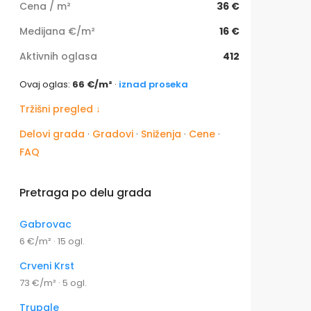
Cena / m²
36 €
Medijana €/m²
16 €
Aktivnih oglasa
412
Ovaj oglas:
66 €/m²
·
iznad proseka
Tržišni pregled ↓
Delovi grada
·
Gradovi
·
Sniženja
·
Cene
·
FAQ
Pretraga po delu grada
Gabrovac
6 €/m² · 15 ogl.
Crveni Krst
73 €/m² · 5 ogl.
Trupale