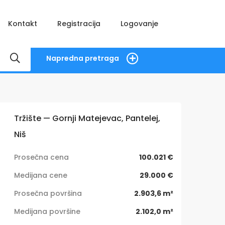
Kontakt
Registracija
Logovanje
Napredna pretraga
Tržište — Gornji Matejevac, Pantelej,
Niš
Prosečna cena
100.021 €
Medijana cene
29.000 €
Prosečna površina
2.903,6 m²
Medijana površine
2.102,0 m²