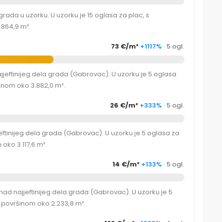
rada u uzorku. U uzorku je 15 oglasa za plac, s
864,9 m².
73 €/m²
+1117%
· 5 ogl.
jjeftinijeg dela grada (Gabrovac). U uzorku je 5 oglasa
inom oko 3.882,0 m².
26 €/m²
+333%
· 5 ogl.
tinijeg dela grada (Gabrovac). U uzorku je 5 oglasa za
oko 3.117,6 m².
14 €/m²
+133%
· 5 ogl.
ad najjeftinijeg dela grada (Gabrovac). U uzorku je 5
 površinom oko 2.233,8 m².