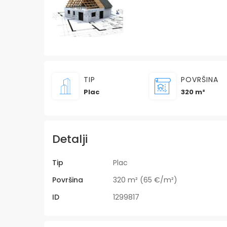
TIP
POVRŠINA
Plac
320 m²
Detalji
Tip
Plac
Površina
320 m² (65 €/m²)
ID
1299817