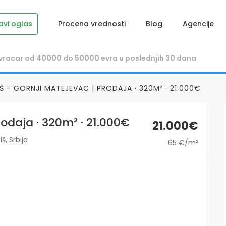
avi oglas
Procena vrednosti
Blog
Agencije
IŠ - GORNJI MATEJEVAC | PRODAJA · 320M² · 21.000€
rodaja · 320m² · 21.000€
21.000€
š, Srbija
65 €/m²