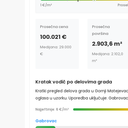
1 €/m²
Prose
Prosečna cena
Prosečna
površina
100.021 €
2.903,6 m²
Medijana: 29.000
€
Medijana: 2.102,0
m²
Kratak vodič po delovima grada
Kratki pregled delova grada u Gornji Matejevac
oglasa u uzorku. Uporedba uključuje: Gabrovac, C
Najjeftinije: 6 €/m²
Gabrovac