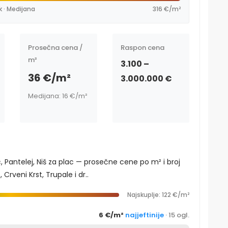
k · Medijana
316 €/m²
Prosečna cena /
Raspon cena
m²
3.100 –
36 €/m²
3.000.000 €
Medijana: 16 €/m²
, Pantelej, Niš za plac — prosečne cene po m² i broj
rveni Krst, Trupale i dr..
Najskuplje: 122 €/m²
6 €/m²
najjeftinije
· 15 ogl.