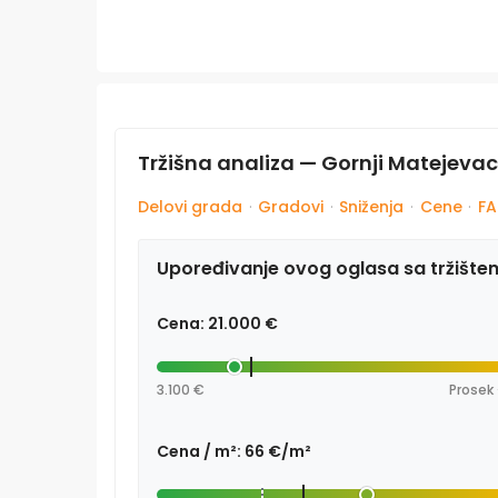
Tržišna analiza — Gornji Matejevac,
Delovi grada
·
Gradovi
·
Sniženja
·
Cene
·
F
Upoređivanje ovog oglasa sa tržište
Cena: 21.000 €
3.100 €
Prosek 
Cena / m²: 66 €/m²