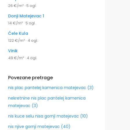
26 €/m² · 5 ogl.
Donji Matejevac 1
14 €/m² · 5 ogl.
Ćele Kula
122 €/m² · 4 ogl.
Vinik
49 €/m² · 4 ogl.
Povezane pretrage
nis plac pantelej kamenica matejevac (3)
nekretnine nis plac pantelej kamenica
matejevac (3)
nis kuce selu nisa gornji matejevac (10)
nis njive gornji matejevac (40)