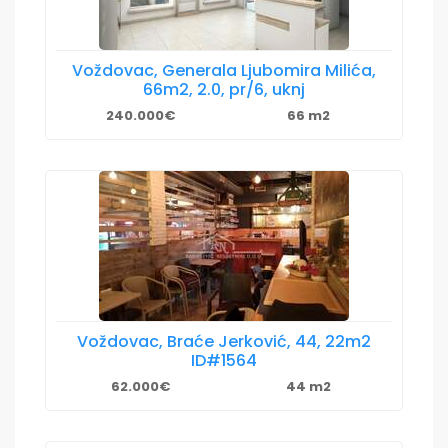
Voždovac, Generala Ljubomira Milića,
66m2, 2.0, pr/6, uknj
240.000€
66 m2
Voždovac, Braće Jerković, 44, 22m2
ID#1564
62.000€
44 m2