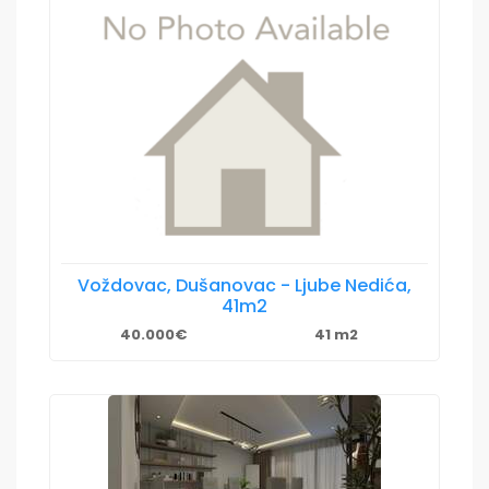
Voždovac, Dušanovac - Ljube Nedića,
41m2
40.000€
41 m2