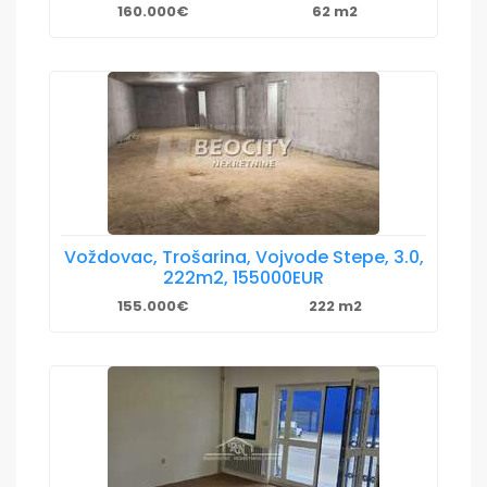
160.000€
62 m2
Voždovac, Trošarina, Vojvode Stepe, 3.0,
222m2, 155000EUR
155.000€
222 m2