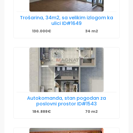
Trošarina, 34m2, sa velikim izlogom ka
ulici ID#1649
130.000€
34 m2
Autokomanda, stan pogodan za
poslovni prostor ID#1543
184.888€
70 m2