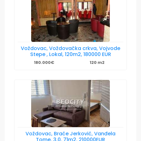
Voždovac, Voždovačka crkva, Vojvode
Stepe , Lokal, 120m2, 180000 EUR
180.000€
120 m2
Voždovac, Braće Jerković, Vanđela
Tome, 3.0, 71m2, 210000EUR