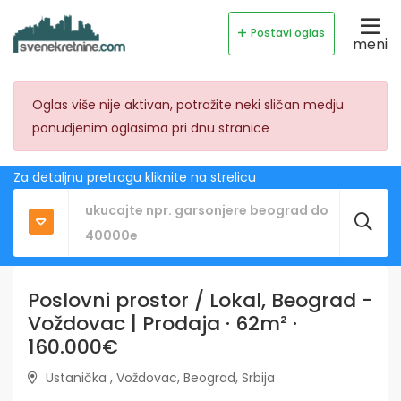
Postavi oglas
meni
Oglas više nije aktivan, potražite neki sličan medju
ponudjenim oglasima pri dnu stranice
Za detaljnu pretragu kliknite na strelicu
Poslovni prostor / Lokal, Beograd -
Voždovac | Prodaja · 62m² ·
160.000€
Ustanička , Voždovac, Beograd, Srbija