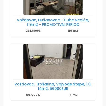
Voždovac, Dušanovac - Ljube Nedića,
119m2 - PROMOTIVNI PERIOD
261.800€
119 m2
Voždovac, Trošarina, Vojvode Stepe, 1.0,
14m2, 56000EUR
56.000€
14 m2