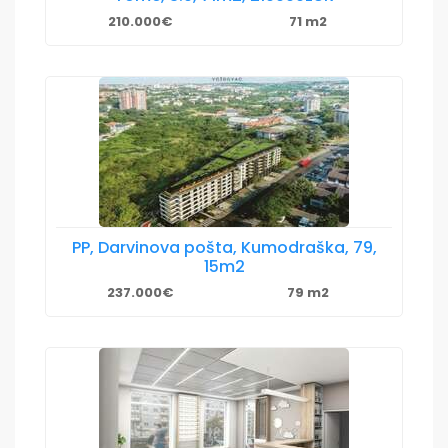
210.000€
71 m2
PP, Darvinova pošta, Kumodraška, 79,
15m2
237.000€
79 m2