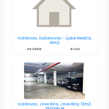
Voždovac, Dušanovac - Ljube Nedića,
41m2
40.000€
41 m2
Voždovac, Jove Ilića, Jove Ilića, 13m2,
35000EUR