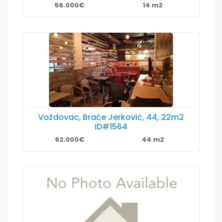
56.000€
14 m2
Voždovac, Braće Jerković, 44, 22m2
ID#1564
62.000€
44 m2