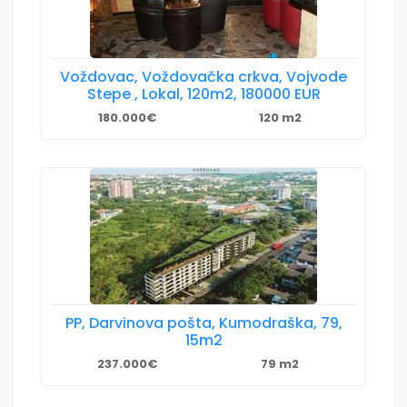
Voždovac, Voždovačka crkva, Vojvode
Stepe , Lokal, 120m2, 180000 EUR
180.000€
120 m2
PP, Darvinova pošta, Kumodraška, 79,
15m2
237.000€
79 m2