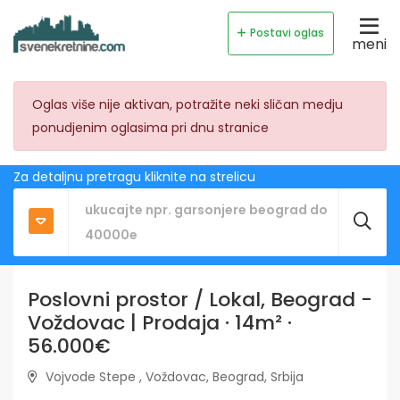
Postavi oglas
meni
Oglas više nije aktivan, potražite neki sličan medju
ponudjenim oglasima pri dnu stranice
Za detaljnu pretragu kliknite na strelicu
Poslovni prostor / Lokal, Beograd -
Voždovac | Prodaja · 14m² ·
56.000€
Vojvode Stepe , Voždovac, Beograd, Srbija