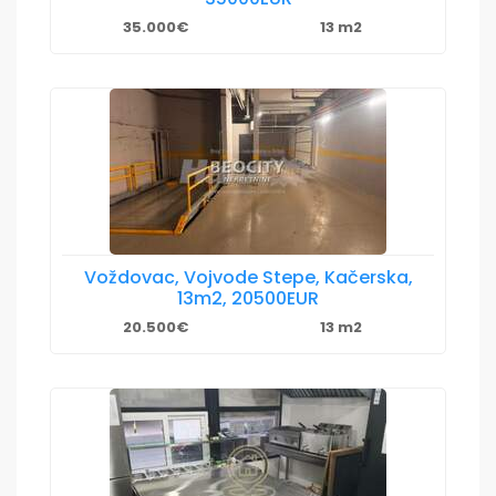
35.000€
13 m2
Voždovac, Vojvode Stepe, Kačerska,
13m2, 20500EUR
20.500€
13 m2