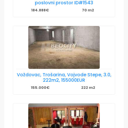
poslovni prostor ID#1543
184.888€
70 m2
Voždovac, Trošarina, Vojvode Stepe, 3.0,
222m2, 155000EUR
155.000€
222 m2