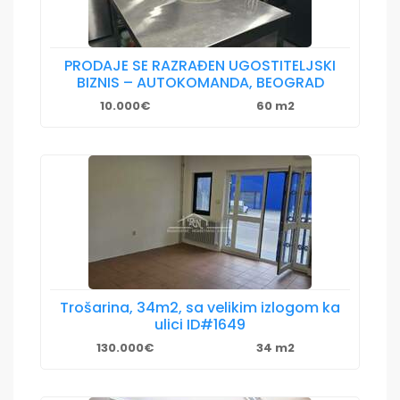
PRODAJE SE RAZRAĐEN UGOSTITELJSKI
BIZNIS – AUTOKOMANDA, BEOGRAD
10.000€
60 m2
Trošarina, 34m2, sa velikim izlogom ka
ulici ID#1649
130.000€
34 m2