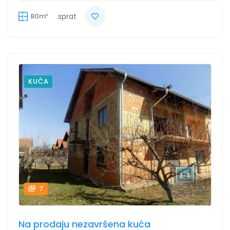
80m²
.sprat
KUĆA
7
Na prodaju nezavršena kuća