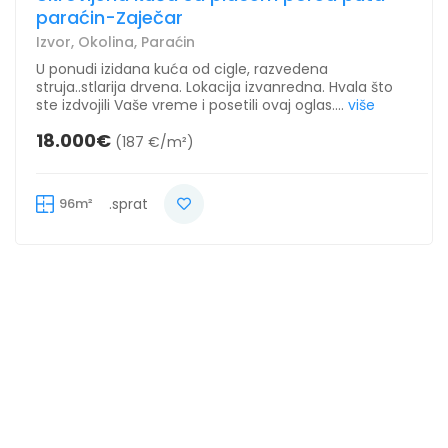
paraćin-Zaječar
Izvor, Okolina, Paraćin
U ponudi izidana kuća od cigle, razvedena
struja..stlarija drvena. Lokacija izvanredna. Hvala što
ste izdvojili Vaše vreme i posetili ovaj oglas....
više
18.000€
(187 €/m²)
96m²
.sprat