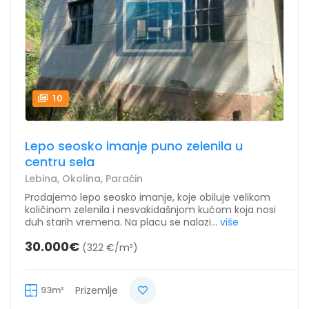
10
Lepo seosko imanje puno zelenila u
centru sela
Lebina, Okolina, Paraćin
Prodajemo lepo seosko imanje, koje obiluje velikom
količinom zelenila i nesvakidašnjom kućom koja nosi
duh starih vremena. Na placu se nalazi...
više
30.000€
(322 €/m²)
93m²
Prizemlje