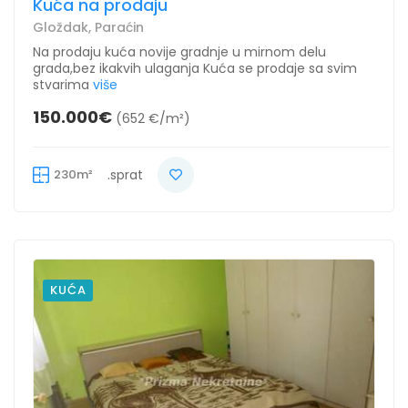
Kuća na prodaju
Gloždak, Paraćin
Na prodaju kuća novije gradnje u mirnom delu
grada,bez ikakvih ulaganja Kuća se prodaje sa svim
stvarima
više
150.000€
(652 €/m²)
230m²
.sprat
KUĆA