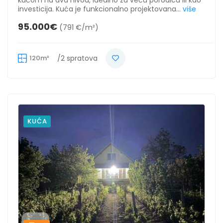
kućom na dva nivoa, idealno za veću porodicu ili kao
investicija. Kuća je funkcionalno projektovana...
više
95.000€
(791 €/m²)
120m²
/2 spratova
KUĆA