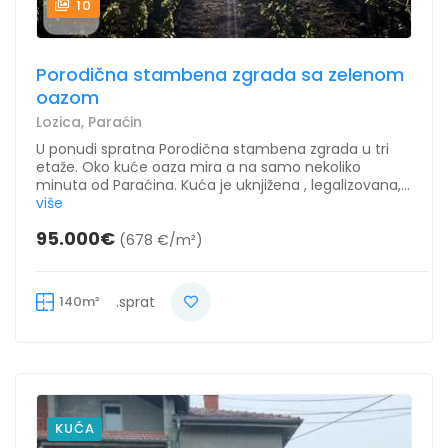
10
Porodična stambena zgrada sa zelenom
oazom
Lozica, Paraćin
U ponudi spratna Porodična stambena zgrada u tri
etaže. Oko kuće oaza mira a na samo nekoliko
minuta od Paraćina. Kuća je uknjižena , legalizovana,...
više
95.000€
(678 €/m²)
140m²
.sprat
KUĆA