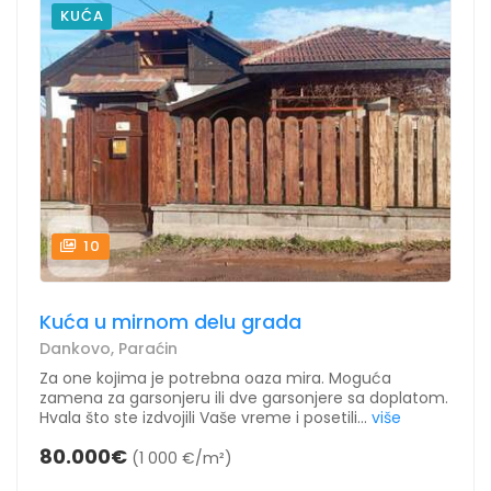
KUĆA
10
Kuća u mirnom delu grada
Dankovo, Paraćin
Za one kojima je potrebna oaza mira. Moguća
zamena za garsonjeru ili dve garsonjere sa doplatom.
Hvala što ste izdvojili Vaše vreme i posetili...
više
80.000€
(1 000 €/m²)