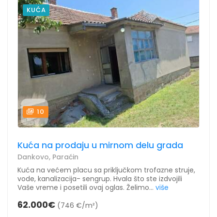
KUĆA
10
Kuća na prodaju u mirnom delu grada
Dankovo, Paraćin
Kuća na većem placu sa priključkom trofazne struje,
vode, kanalizacija- sengrup. Hvala što ste izdvojili
Vaše vreme i posetili ovaj oglas. Želimo...
više
62.000€
(746 €/m²)