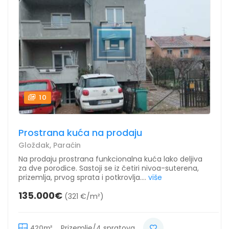
10
Prostrana kuća na prodaju
Gloždak, Paraćin
Na prodaju prostrana funkcionalna kuća lako deljiva
za dve porodice. Sastoji se iz četiri nivoa-suterena,
prizemlja, prvog sprata i potkrovlja....
više
135.000€
(321 €/m²)
420m²
Prizemlje/4 spratova