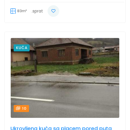
83m²
.sprat
KUĆA
10
Ukrovljena kuća sa placem pored puta