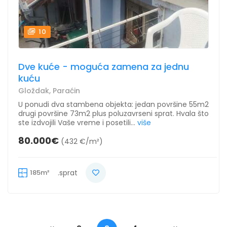
10
Dve kuće - moguća zamena za jednu
kuću
Gloždak, Paraćin
U ponudi dva stambena objekta: jedan površine 55m2
drugi površine 73m2 plus poluzavrseni sprat. Hvala što
ste izdvojili Vaše vreme i posetili...
više
80.000€
(432 €/m²)
185m²
.sprat
...