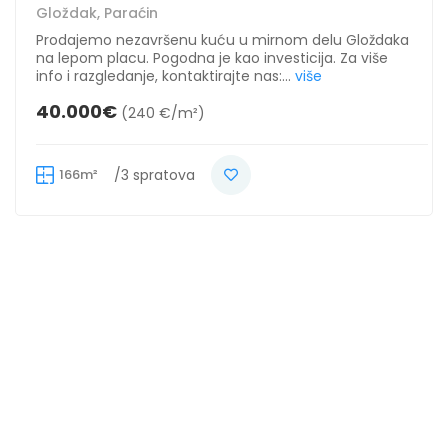
Gloždak, Paraćin
Prodajemo nezavršenu kuću u mirnom delu Gloždaka
na lepom placu. Pogodna je kao investicija. Za više
info i razgledanje, kontaktirajte nas:...
više
40.000€
(240 €/m²)
166m²
/3 spratova