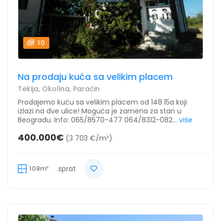
10
Na prodaju kuća sa velikim placem
Tekija, Okolina, Paraćin
Prodajemo kuću sa velikim placem od 148.15a koji
izlazi na dve ulice! Moguća je zamena za stan u
Beogradu. Info: 065/8570-477 064/8312-082...
više
400.000€
(3 703 €/m²)
108m²
.sprat