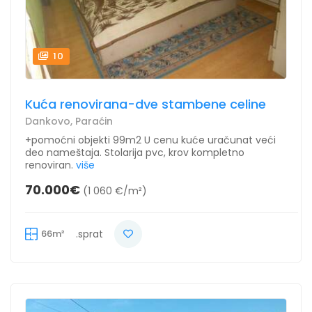
10
Kuća renovirana-dve stambene celine
Dankovo, Paraćin
+pomoćni objekti 99m2 U cenu kuće uračunat veći
deo nameštaja. Stolarija pvc, krov kompletno
renoviran.
više
70.000€
(1 060 €/m²)
66m²
.sprat