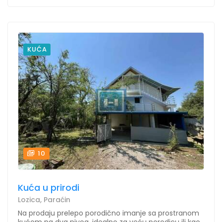
KUĆA
10
Kuća u prirodi
Lozica, Paraćin
Na prodaju prelepo porodično imanje sa prostranom