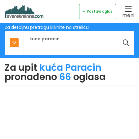
Postavi oglas
meni
Za detaljnu pretragu kliknite na strelicu
Za upit
kuća Paracin
pronađeno
66
oglasa