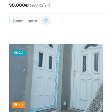
90.000€
(957 €/m²)
94m²
.sprat
KUĆA
10