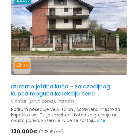
KUĆA
11
Izuzetno jeftina kuća - za ozboljnog
kupca moguća korekcija cene
Centar (prva zona), Paraćin
Podrum poseduje veliki salon , ostavljeno mesto za
kupatilo i wc. Tu je smešten i kotao za grejanje na
čvrsto gorivo. Prizemlje kuće se sastoji...
više
130.000€
(205 €/m²)