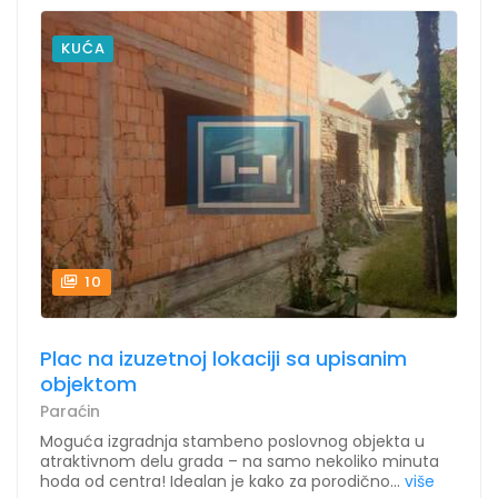
KUĆA
10
Plac na izuzetnoj lokaciji sa upisanim
objektom
Paraćin
Moguća izgradnja stambeno poslovnog objekta u
atraktivnom delu grada – na samo nekoliko minuta
hoda od centra! Idealan je kako za porodično...
više