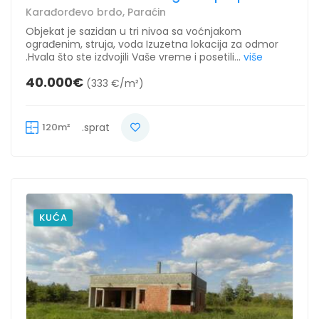
Karađorđevo brdo, Paraćin
Objekat je sazidan u tri nivoa sa voćnjakom
ograđenim, struja, voda Izuzetna lokacija za odmor
.Hvala što ste izdvojili Vaše vreme i posetili...
više
40.000€
(333 €/m²)
120m²
.sprat
KUĆA