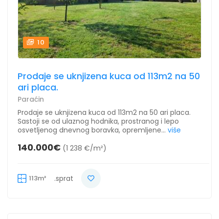
10
Prodaje se uknjizena kuca od 113m2 na 50
ari placa.
Paraćin
Prodaje se uknjizena kuca od 113m2 na 50 ari placa.
Sastoji se od ulaznog hodnika, prostranog i lepo
osvetljenog dnevnog boravka, opremljene...
više
140.000€
(1 238 €/m²)
113m²
.sprat