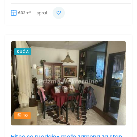
632m²
.sprat
KUĆA
10
Hitno se prodaje- može zamena za stan