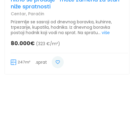
niže spratnosti
Centar, Paraćin
Prizemlje se sasroji od dnevnog boravka, kuhinre,
trpezarije, kupatila, hodnika. Iz dnevnog boravka
postoji hodnik koji vodi na sprat. Na spratu...
više
80.000€
(323 €/m²)
247m²
.sprat