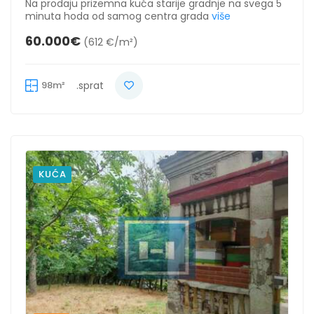
Na prodaju prizemna kuća starije gradnje na svega 5
minuta hoda od samog centra grada
više
60.000€
(612 €/m²)
98m²
.sprat
KUĆA