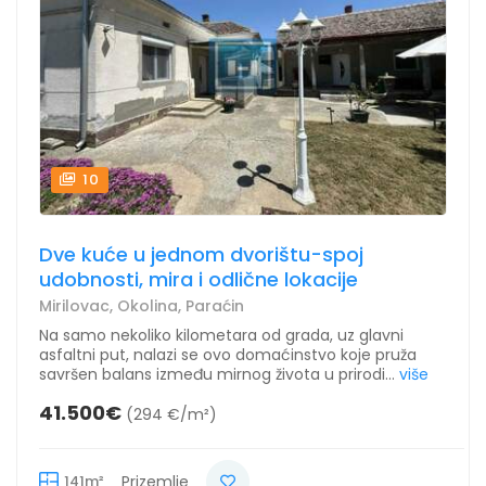
10
Dve kuće u jednom dvorištu-spoj
udobnosti, mira i odlične lokacije
Mirilovac, Okolina, Paraćin
Na samo nekoliko kilometara od grada, uz glavni
asfaltni put, nalazi se ovo domaćinstvo koje pruža
savršen balans između mirnog života u prirodi...
više
41.500€
(294 €/m²)
141m²
Prizemlje