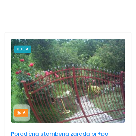
KUĆA
6
Porodična stambena zgrada pr+po