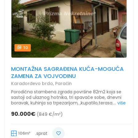
10
MONTAŽNA SAGRAĐENA KUĆA-MOGUĆA
ZAMENA ZA VOJVODINU
Karađorđevo brdo, Paraćin
Porodična stambena zgrada površine 82m2 koja se
sastoji od ulaznog hotnika, tri spavaće sobe, dnevni
boravak, kuhinja sa trpezarijom, ,kupatilo,terasa....
više
90.000€
(849 €/m²)
106m²
.sprat