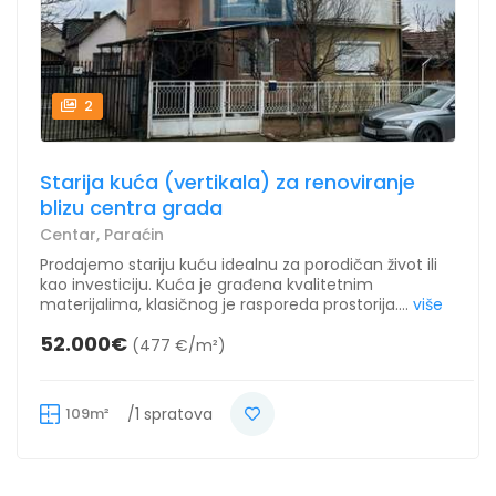
2
Starija kuća (vertikala) za renoviranje
blizu centra grada
Centar, Paraćin
Prodajemo stariju kuću idealnu za porodičan život ili
kao investiciju. Kuća je građena kvalitetnim
materijalima, klasičnog je rasporeda prostorija....
više
52.000€
(477 €/m²)
109m²
/1 spratova