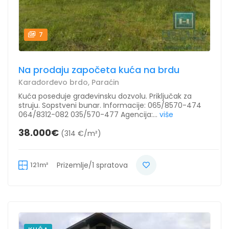
7
Na prodaju započeta kuća na brdu
Karađorđevo brdo, Paraćin
Kuća poseduje građevinsku dozvolu. Priključak za
struju. Sopstveni bunar. Informacije: 065/8570-474
064/8312-082 035/570-477 Agencija:...
više
38.000€
(314 €/m²)
121m²
Prizemlje/1 spratova