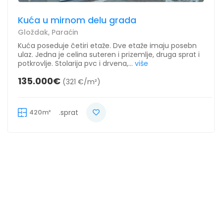
Kuća u mirnom delu grada
Gloždak, Paraćin
Kuća poseduje četiri etaže. Dve etaže imaju posebn
ulaz. Jedna je celina suteren i prizemlje, druga sprat i
potkrovlje. Stolarija pvc i drvena,...
više
135.000€
(321 €/m²)
420m²
.sprat