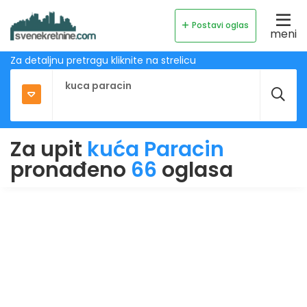
Postavi oglas
meni
Za detaljnu pretragu kliknite na strelicu
Za upit
kuća Paracin
pronađeno
66
oglasa