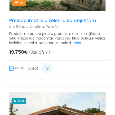
10
Prelepo imanje u zelenilu sa objektom
Krežbinac, Okolina, Paraćin
Prodajemo prelep plac u građevinskom zemljištu u
selu Krežbinac, nadomak Paraćina. Plac odlikuje velika
količina zelenila. Na placu se nalazi...
više
19.750€
(329 €/m²)
60m²
.sprat
KUĆA