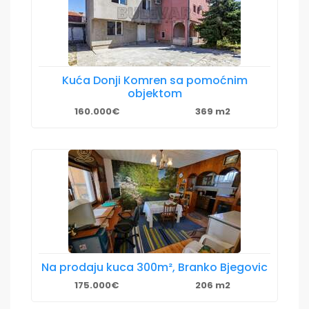
Kuća Donji Komren sa pomoćnim
objektom
160.000€
369 m2
Na prodaju kuca 300m², Branko Bjegovic
175.000€
206 m2