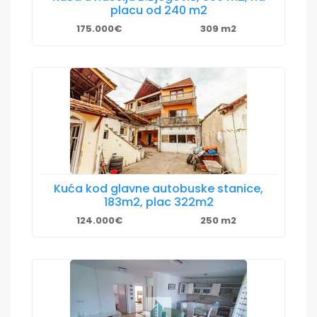
placu od 240 m2
175.000€
309 m2
Kuća kod glavne autobuske stanice,
183m2, plac 322m2
124.000€
250 m2