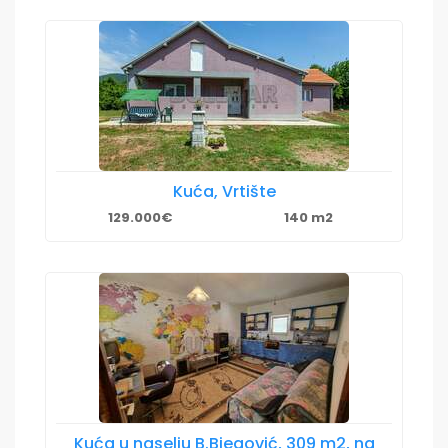
Kuća, Vrtište
129.000€
140 m2
Kuća u naselju B.Bjegović, 309 m2, na