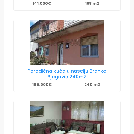
141.000€
188 m2
Porodična kuća u naselju Branko
Bjegović 240m2
165.000€
240 m2