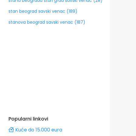
stana beogradu stari grad savski venac (28)
stan beograd savski venac (189)
stanova beograd savski venac (187)
Popularni linkovi
Kuće do 15.000 eura