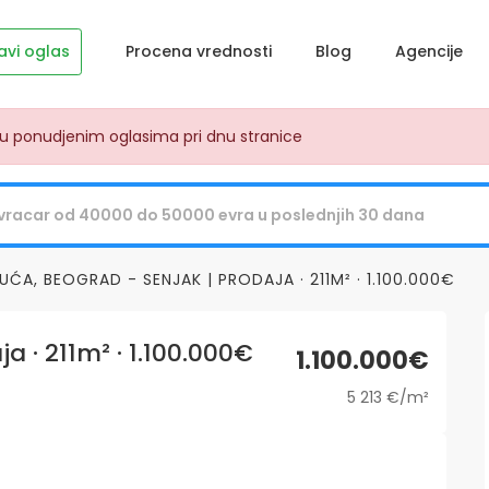
avi oglas
Procena vrednosti
Blog
Agencije
dju ponudjenim oglasima pri dnu stranice
UĆA, BEOGRAD - SENJAK | PRODAJA · 211M² · 1.100.000€
a · 211m² · 1.100.000€
1.100.000€
5 213 €/m²