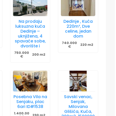
Na prodaju
Dedinje , Kuća
luksuzna kuća
220m², Dve
Dedinje –
celine, jedan
uknjižena, 4
dom
spavaće sobe,
740.000
220 m2
dvorište i
€
750.000
200 m2
€
Posebna Vila na
Savski venac,
Senjaku, plac
Senjak,
6ari ID#1538
Milovana
Glišića, Kuća,
1.400.00
230 m2