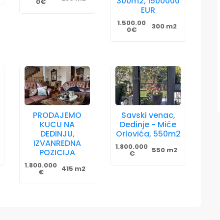
300m2, 1500000
0€
EUR
1.500.00
300 m2
0€
PRODAJEMO
Savski venac,
KUCU NA
Dedinje - Miće
DEDINJU,
Orlovića, 550m2
IZVANREDNA
1.800.000
550 m2
POZICIJA
€
1.800.000
415 m2
€