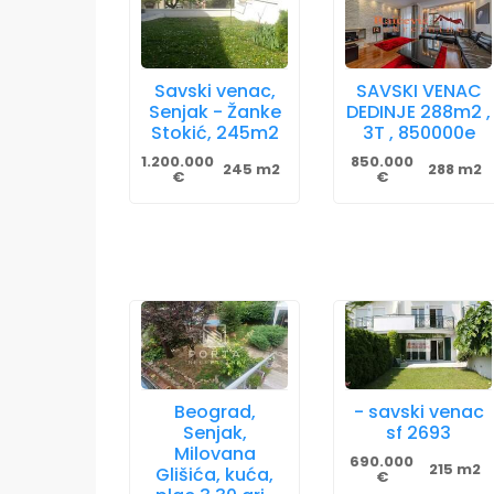
Savski venac,
SAVSKI VENAC
Senjak - Žanke
DEDINJE 288m2 ,
Stokić, 245m2
3T , 850000e
1.200.000
850.000
245 m2
288 m2
€
€
Beograd,
- savski venac
Senjak,
sf 2693
Milovana
690.000
215 m2
Glišića, kuća,
€