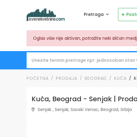
Pretraga
Post
Oglas više nije aktivan, potražite neki sličan me
POČETNA
PRODAJA
BEOGRAD
KUĆA
K
Kuća, Beograd - Senjak | Prodaj
Senjak , Senjak, Savski Venac, Beograd, Srbija