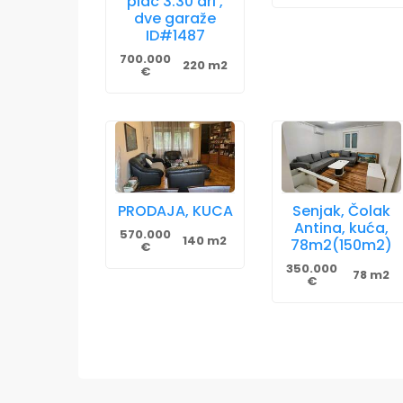
plac 3.30 ari ,
dve garaže
ID#1487
700.000
220 m2
€
PRODAJA, KUCA
Senjak, Čolak
Antina, kuća,
570.000
140 m2
78m2(150m2)
€
350.000
78 m2
€