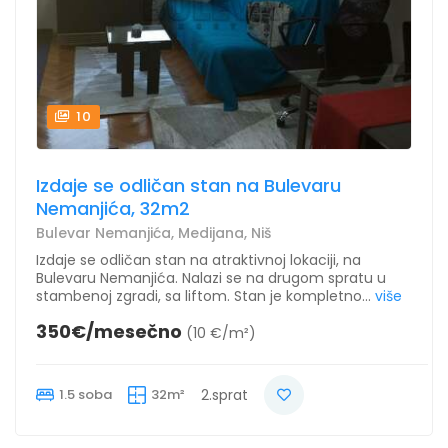
10
Izdaje se odličan stan na Bulevaru
Nemanjića, 32m2
Bulevar Nemanjića, Medijana, Niš
Izdaje se odličan stan na atraktivnoj lokaciji, na
Bulevaru Nemanjića. Nalazi se na drugom spratu u
stambenoj zgradi, sa liftom. Stan je kompletno...
više
350€/mesečno
(10 €/m²)
1.5 soba
32m²
2.sprat