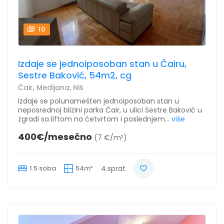
10
Izdaje se jednoiposoban stan u Čairu,
Sestre Baković, 54m2, cg
Čair, Medijana, Niš
Izdaje se polunamešten jednoiposoban stan u
neposrednoj blizini parka Čair, u ulici Sestre Baković u
zgradi sa liftom na četvrtom i poslednjem...
više
400€/mesečno
(7 €/m²)
1.5 soba
54m²
4.sprat