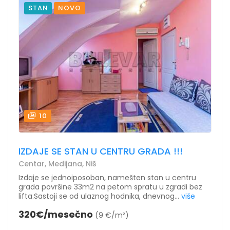
STAN
NOVO
10
IZDAJE SE STAN U CENTRU GRADA !!!
Centar, Medijana, Niš
Izdaje se jednoiposoban, namešten stan u centru
grada površine 33m2 na petom spratu u zgradi bez
lifta.Sastoji se od ulaznog hodnika, dnevnog...
više
320€/mesečno
(9 €/m²)