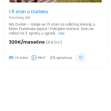
1.5 stan u Durlanu
Pantelej, Niš
Niš, Durlan – izdaje se 1.5 stan na odličnoj lokaciji, u
blizini Durlanske pijace i Policijske stanice. Stan se
nalazi na 3. spratu u zgradi...
više
320€/mesečno
(8 €/m²)
1.5 soba
36m²
3/5 spratova