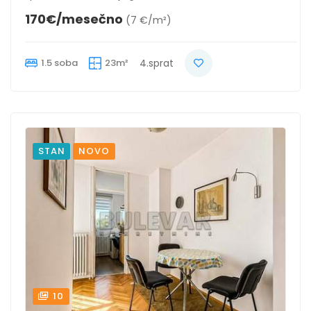
170€/mesečno
(7 €/m²)
1.5 soba
23m²
4.sprat
STAN
NOVO
10