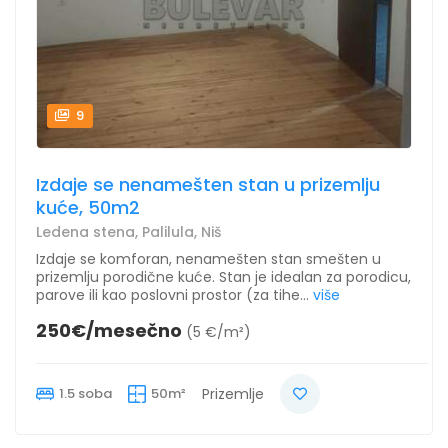
9
Izdaje se nenamešten stan u prizemlju
kuće, 50m2
Ledena stena, Palilula, Niš
Izdaje se komforan, nenamešten stan smešten u
prizemlju porodične kuće. Stan je idealan za porodicu,
parove ili kao poslovni prostor (za tihe...
više
250€/mesečno
(5 €/m²)
1.5 soba
50m²
Prizemlje