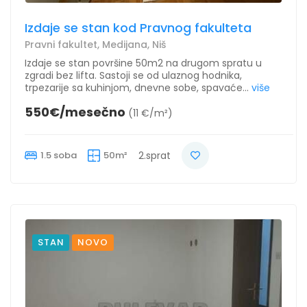
Izdaje se stan kod Pravnog fakulteta
Pravni fakultet, Medijana, Niš
Izdaje se stan površine 50m2 na drugom spratu u
zgradi bez lifta. Sastoji se od ulaznog hodnika,
trpezarije sa kuhinjom, dnevne sobe, spavaće...
više
550€/mesečno
(11 €/m²)
1.5 soba
50m²
2.sprat
STAN
NOVO