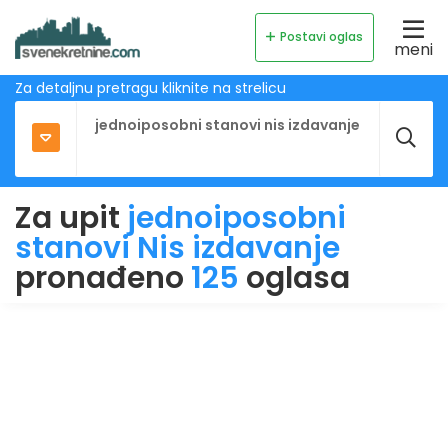
Postavi oglas
meni
Za detaljnu pretragu kliknite na strelicu
Za upit
jednoiposobni
stanovi Nis izdavanje
pronađeno
125
oglasa