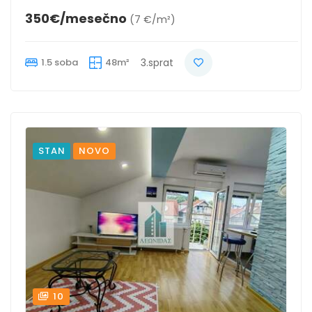
350€/mesečno
(7 €/m²)
1.5 soba
48m²
3.sprat
STAN
NOVO
10