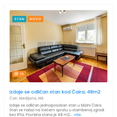
STAN
NOVO
10
Izdaje se odličan stan kod Čaira, 48m2
Čair, Medijana, Niš
Izdaje se odličan jednoiposoban stan u blizini Čaira.
Stan se nalazi na trećem spratu u stambenoj zgradi
bez lifta. Površina stana je 48 m2....
više