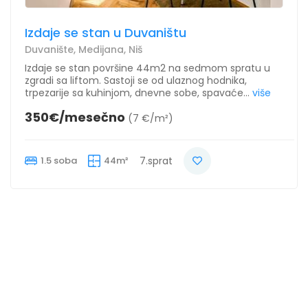
Izdaje se stan u Duvaništu
Duvanište, Medijana, Niš
Izdaje se stan površine 44m2 na sedmom spratu u
zgradi sa liftom. Sastoji se od ulaznog hodnika,
trpezarije sa kuhinjom, dnevne sobe, spavaće...
više
350€/mesečno
(7 €/m²)
1.5 soba
44m²
7.sprat