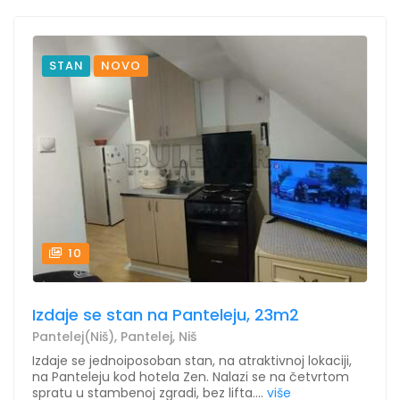
STAN
NOVO
10
Izdaje se stan na Panteleju, 23m2
Pantelej(Niš), Pantelej, Niš
Izdaje se jednoiposoban stan, na atraktivnoj lokaciji,
na Panteleju kod hotela Zen. Nalazi se na četvrtom
spratu u stambenoj zgradi, bez lifta....
više