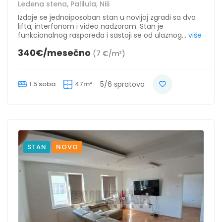
Ledena stena, Palilula, Niš
Izdaje se jednoiposoban stan u novijoj zgradi sa dva
lifta, interfonom i video nadzorom. Stan je
funkcionalnog rasporeda i sastoji se od ulaznog...
više
340€/mesečno
(7 €/m²)
1.5 soba
47m²
5/6 spratova
STAN
NOVO