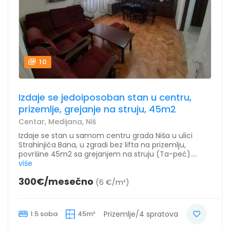
10
Izdaje se jedoiposoban stan u centru,
prizemlje, grejanje na struju, 45m2
Centar, Medijana, Niš
Izdaje se stan u samom centru grada Niša u ulici
Strahinjića Bana, u zgradi bez lifta na prizemlju,
površine 45m2 sa grejanjem na struju (Ta-peć)....
više
300€/mesečno
(6 €/m²)
1.5 soba
45m²
Prizemlje/4 spratova