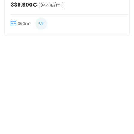
339.900€
(944 €/m²)
360m²