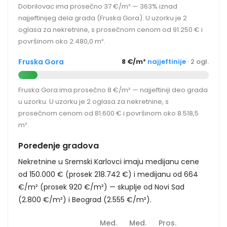
Dobrilovac ima prosečno 37 €/m² — 363% iznad
najjeftinijeg dela grada (Fruska Gora). U uzorku je 2
oglasa za nekretnine, s prosečnom cenom od 91.250 € i
površinom oko 2.480,0 m².
Fruska Gora
8 €/m²
najjeftinije
· 2 ogl.
Fruska Gora ima prosečno 8 €/m² — najjeftiniji deo grada
u uzorku. U uzorku je 2 oglasa za nekretnine, s
prosečnom cenom od 81.600 € i površinom oko 8.518,5
m².
Poređenje gradova
Nekretnine u Sremski Karlovci imaju medijanu cene
od 150.000 € (prosek 218.742 €) i medijanu od 664
€/m² (prosek 920 €/m²) — skuplje od Novi Sad
(2.800 €/m²) i Beograd (2.555 €/m²).
Med.
Med.
Pros.