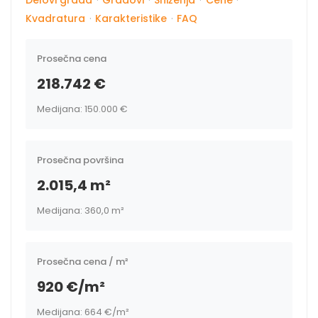
Delovi grada
·
Gradovi
·
Sniženja
·
Cene
·
Kvadratura
·
Karakteristike
·
FAQ
Prosečna cena
218.742 €
Medijana: 150.000 €
Prosečna površina
2.015,4 m²
Medijana: 360,0 m²
Prosečna cena / m²
920 €/m²
Medijana: 664 €/m²