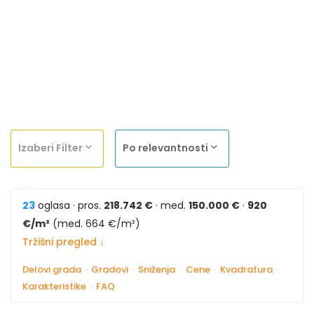
Izaberi Filter
Po relevantnosti
23
oglasa · pros.
218.742 €
· med.
150.000 €
·
920
€/m²
(med. 664 €/m²)
Tržišni pregled ↓
Delovi grada
·
Gradovi
·
Sniženja
·
Cene
·
Kvadratura
·
Karakteristike
·
FAQ