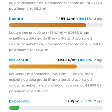
oglasa za nekretnine, s prosečnom cenom od 178.533 € i
površinom oko 95,3 m².
Dudara
1.455 €/m²
+18088%
· 2 ogl.
Dudara ima prosečno 1.455 €/m² — 18088% iznad
najjeftinijeg dela grada (Fruska Gora). U uzorku je 2
oglasa za nekretnine, s prosečnom cenom od 439.750 € i
površinom oko 280,0 m².
Širi Centar
1.249 €/m²
+15513%
· 2 ogl.
Širi Centar ima prosečno 1.249 €/m² — 15513% iznad
najjeftinijeg dela grada (Fruska Gora). U uzorku je 2
oglasa za nekretnine, s prosečnom cenom od 83.500 € i
površinom oko 276,5 m².
Dobrilovac
37 €/m²
+363%
· 2 ogl.