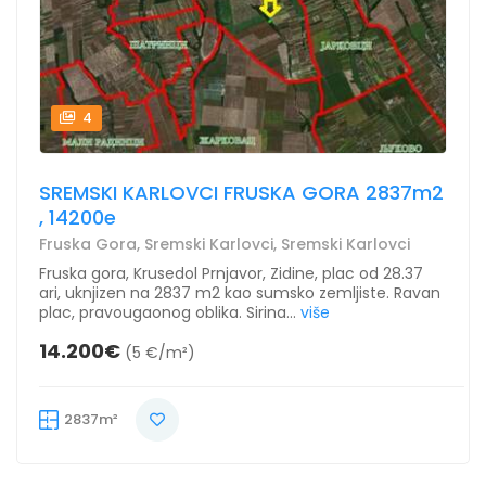
4
SREMSKI KARLOVCI FRUSKA GORA 2837m2
, 14200e
Fruska Gora, Sremski Karlovci, Sremski Karlovci
Fruska gora, Krusedol Prnjavor, Zidine, plac od 28.37
ari, uknjizen na 2837 m2 kao sumsko zemljiste. Ravan
plac, pravougaonog oblika. Sirina...
više
14.200€
(5 €/m²)
2837m²