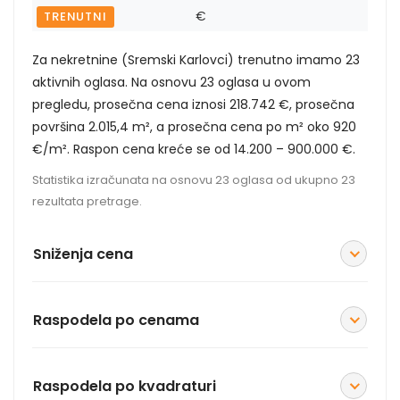
€
TRENUTNI
Za nekretnine (Sremski Karlovci) trenutno imamo 23
aktivnih oglasa. Na osnovu 23 oglasa u ovom
pregledu, prosečna cena iznosi 218.742 €, prosečna
površina 2.015,4 m², a prosečna cena po m² oko 920
€/m². Raspon cena kreće se od 14.200 – 900.000 €.
Statistika izračunata na osnovu 23 oglasa od ukupno 23
rezultata pretrage.
Sniženja cena
Raspodela po cenama
Raspodela po kvadraturi