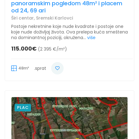
panoramskim pogledom 48m² i placem
od 24, 69 ari
Širi centar, Sremski Karlovci
Postoje nekretnine koje nude kvadrate i postoje one
koje nude doživljaj života. Ova prelepa kuća smeštena
na dominantnoj poziciji, okružena...
više
115.000€
(2 395 €/m²)
48m²
.sprat
PLAC