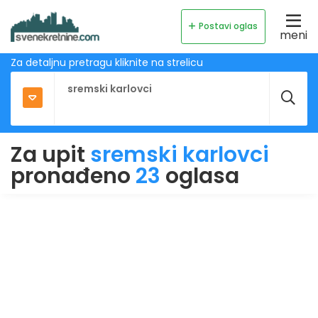
Postavi oglas
meni
Za detaljnu pretragu kliknite na strelicu
Za upit
sremski karlovci
pronađeno
23
oglasa