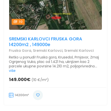
10
SREMSKI KARLOVCI FRUSKA GORA
14200m2 , 149000e
Fruska Gora, Sremski Karlovci, Sremski Karlovci
Retko u ponudi! Fruska gora, Krusedol, Prnjavor, Zmaj
Ognjenog Vuka, plac od 1.421 ha, uknjizen kao 2
parcele ukupne povrsine 14.210 m2, poljoprivredno...
više
149.000€
(10 €/m²)
14200m²