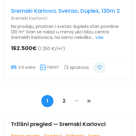
Sremski Karlovci, Svetao, Duplex, 130m 2
Sremski Karlovci
Na prodaju, prostran i svetao dupleks stan površine
130 m² Stan se nalazi u mirnoj ulici blizu centra
Sremskih Karlovaca, na samo nekoliko...
više
162.500€
(1 250 €/m²)
3.0 soba
130m²
/2 spratova
...
1
2
Tržišni pregled — Sremski Karlovci