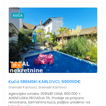
KUĆA
6
Kuća SREMSKI KARLOVCI, 690000€
Sremski Karlovci, Sremski Karlovci
Agencijska oznaka: 3091481 CENA: 800.000 +
AGENCIJSKA PROVIZIJA 3%. Prodaje se potpuno
renovirana, šarmantna kuća, pažljivo uređena i sa