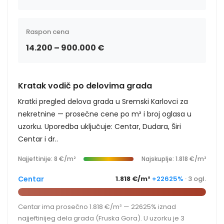
Raspon cena
14.200 – 900.000 €
Kratak vodič po delovima grada
Kratki pregled delova grada u Sremski Karlovci za
nekretnine — prosečne cene po m² i broj oglasa u
uzorku. Uporedba uključuje: Centar, Dudara, Širi
Centar i dr..
Najjeftinije: 8 €/m²
Najskuplje: 1.818 €/m²
Centar
1.818 €/m²
+22625%
· 3 ogl.
Centar ima prosečno 1.818 €/m² — 22625% iznad
najjeftinijeg dela grada (Fruska Gora). U uzorku je 3