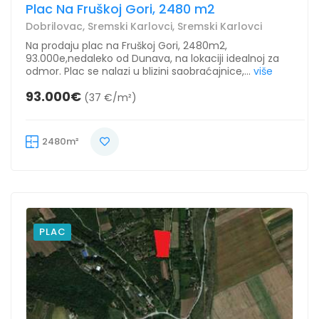
Plac Na Fruškoj Gori, 2480 m2
Dobrilovac, Sremski Karlovci, Sremski Karlovci
Na prodaju plac na Fruškoj Gori, 2480m2,
93.000e,nedaleko od Dunava, na lokaciji idealnoj za
odmor. Plac se nalazi u blizini saobraćajnice,...
više
93.000€
(37 €/m²)
2480m²
PLAC