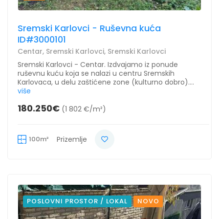
Sremski Karlovci - Ruševna kuća
ID#3000101
Centar, Sremski Karlovci, Sremski Karlovci
Sremski Karlovci - Centar. Izdvajamo iz ponude
ruševnu kuću koja se nalazi u centru Sremskih
Karlovaca, u delu zaštićene zone (kulturno dobro)....
više
180.250€
(1 802 €/m²)
100m²
Prizemlje
POSLOVNI PROSTOR / LOKAL
NOVO