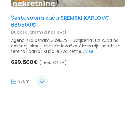
Šestosobna kuća SREMSKI KARLOVCI,
669500€
Dudara, Sremski Karlovci
Agencijska oznaka 3091329 - Uknjižena LUX kuća na
odličnoj lokaciji blizu Karlovačke Gimnazije, sportskih
terena i parka , Kuća je kvalitetne...
više
669.500€
(1 859 €/m²)
360m²