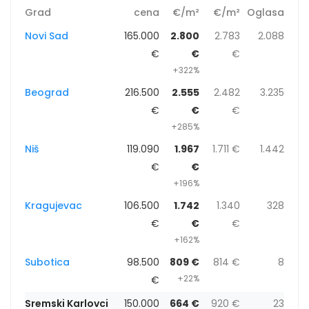
Grad
cena
€/m²
€/m²
Oglasa
Novi Sad
165.000
2.800
2.783
2.088
€
€
€
+322%
Beograd
216.500
2.555
2.482
3.235
€
€
€
+285%
Niš
119.090
1.967
1.711 €
1.442
€
€
+196%
Kragujevac
106.500
1.742
1.340
328
€
€
€
+162%
Subotica
98.500
809 €
814 €
8
+22%
€
Sremski Karlovci
150.000
664 €
920 €
23