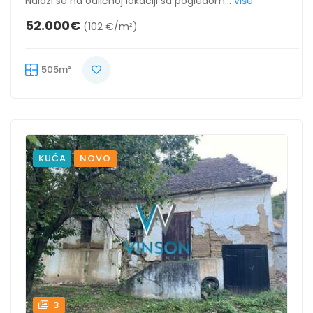
Nalazi se na odličnoj lokaciji sa pogledom...
više
52.000€
(102 €/m²)
505m²
KUĆA
NOVO
3