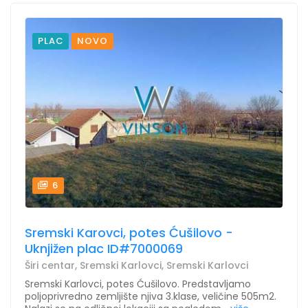
PLAC
NOVO
6
Sremski Karovci, potes Ćušilovo -
Uknjižen plac ID#7000069
Širi centar, Sremski Karlovci, Sremski Karlovci
Sremski Karlovci, potes Ćušilovo. Predstavljamo
poljoprivredno zemljište njiva 3.klase, veličine 505m2.