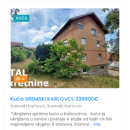
KUĆA
6
Kuća SREMSKI KARLOVCI, 339900€
Sremski Karlovci, Sremski Karlovci
*Uknjižena spratna kuća u Karlovcima, . Kuća je
uknjižena u osnovi i postoje 4 etaže od kojih ce biti
napravljeno ukupno 9 stanova. Stanovi...
više