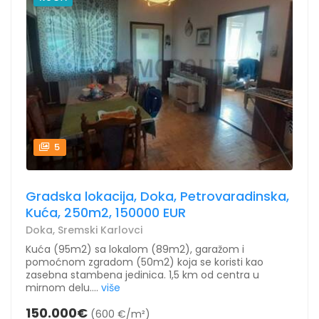
5
Gradska lokacija, Doka, Petrovaradinska,
Kuća, 250m2, 150000 EUR
Doka, Sremski Karlovci
Kuća (95m2) sa lokalom (89m2), garažom i
pomoćnom zgradom (50m2) koja se koristi kao
zasebna stambena jedinica. 1,5 km od centra u
mirnom delu....
više
150.000€
(600 €/m²)