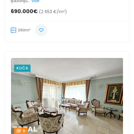
ljubavlju...
više
690.000€
(2 653 €/m²)
260m²
KUĆA
6