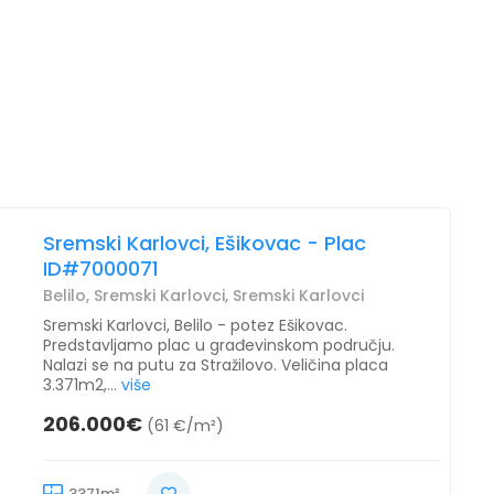
Sremski Karlovci, Ešikovac - Plac
ID#7000071
Belilo, Sremski Karlovci, Sremski Karlovci
Sremski Karlovci, Belilo - potez Ešikovac.
Predstavljamo plac u građevinskom području.
Nalazi se na putu za Stražilovo. Veličina placa
3.371m2,...
više
206.000€
(61 €/m²)
3371m²