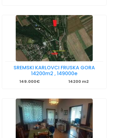
SREMSKI KARLOVCI FRUSKA GORA
14200m2 , 149000e
149.000€
14200 m2