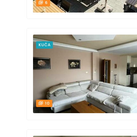
6
KUĆA
10