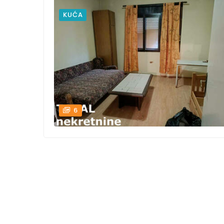
KUĆA
6