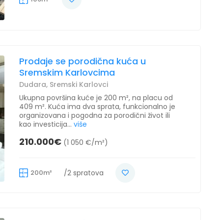
Prodaje se porodična kuća u
Sremskim Karlovcima
Dudara, Sremski Karlovci
Ukupna površina kuće je 200 m², na placu od
409 m². Kuća ima dva sprata, funkcionalno je
organizovana i pogodna za porodični život ili
kao investicija...
više
210.000€
(1 050 €/m²)
200m²
/2 spratova