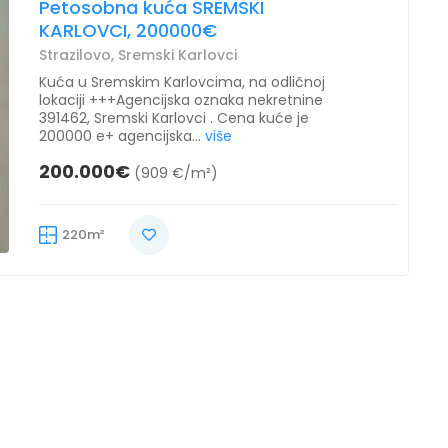
Petosobna kuća SREMSKI
KARLOVCI, 200000€
Strazilovo, Sremski Karlovci
Kuća u Sremskim Karlovcima, na odličnoj
lokaciji +++Agencijska oznaka nekretnine
391462, Sremski Karlovci . Cena kuće je
200000 e+ agencijska...
više
200.000€
(909 €/m²)
220m²