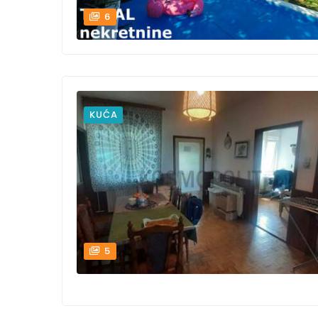
6
KUĆA
5