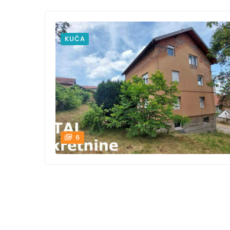
KUĆA
6