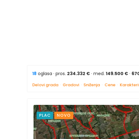
18
oglasa · pros.
234.332 €
· med.
149.500 €
·
67
Delovi grada
·
Gradovi
·
Sniženja
·
Cene
·
Karakteri
PLAC
NOVO