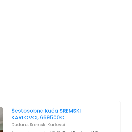
Šestosobna kuća SREMSKI
KARLOVCI, 669500€
Dudara, Sremski Karlovci