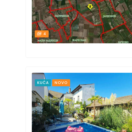
4
KUĆA
NOVO