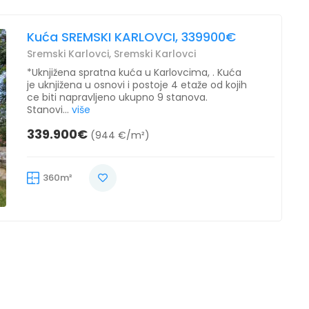
Kuća SREMSKI KARLOVCI, 339900€
Sremski Karlovci, Sremski Karlovci
*Uknjižena spratna kuća u Karlovcima, . Kuća
je uknjižena u osnovi i postoje 4 etaže od kojih
ce biti napravljeno ukupno 9 stanova.
Stanovi...
više
339.900€
(944 €/m²)
360m²