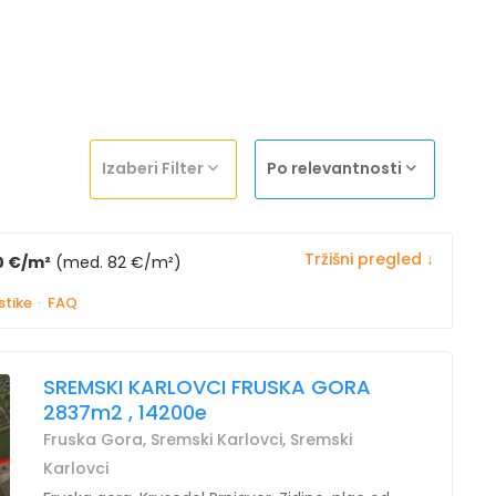
Izaberi Filter
Po relevantnosti
Tržišni pregled ↓
0 €/m²
(med. 82 €/m²)
stike
·
FAQ
SREMSKI KARLOVCI FRUSKA GORA
2837m2 , 14200e
Fruska Gora, Sremski Karlovci, Sremski
Karlovci