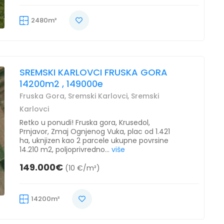
2480m²
SREMSKI KARLOVCI FRUSKA GORA
14200m2 , 149000e
Fruska Gora, Sremski Karlovci, Sremski
Karlovci
Retko u ponudi! Fruska gora, Krusedol,
Prnjavor, Zmaj Ognjenog Vuka, plac od 1.421
ha, uknjizen kao 2 parcele ukupne povrsine
14.210 m2, poljoprivredno...
više
149.000€
(10 €/m²)
14200m²