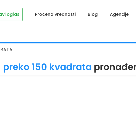
avi oglas
Procena vrednosti
Blog
Agencije
DRATA
i preko 150 kvadrata
pronađe