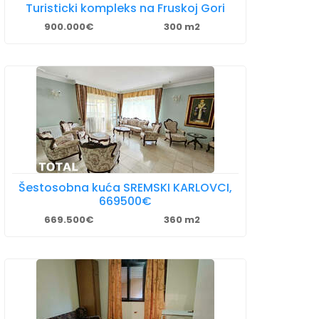
Turisticki kompleks na Fruskoj Gori
900.000€
300 m2
Šestosobna kuća SREMSKI KARLOVCI,
669500€
669.500€
360 m2