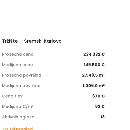
Tržište — Sremski Karlovci
Prosečna cena
234.332 €
Medijana cene
149.500 €
Prosečna površina
2.549,5 m²
Medijana površine
1.006,0 m²
Cena / m²
670 €
Medijana €/m²
82 €
Aktivnih oglasa
18
Tržišni pregled ↓