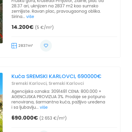
Fruska gora, Krusedol Prnjavor, Zidine, plac od
28.37 ari, uknjizen na 2837 m2 kao sumsko
zemljiste. Ravan plac, pravougaonog oblika.
Sirina...
više
14.200€
(5 €/m²)
2837m²
Kuća SREMSKI KARLOVCI, 690000€
Sremski Karlovci, Sremski Karlovci
Agencijska oznaka: 3091481 CENA: 800.000 +
AGENCIJSKA PROVIZIJA 3%. Prodaje se potpuno
renovirana, šarmantna kuća, pažljivo uređena
i sa ljubavlju...
više
690.000€
(2 653 €/m²)