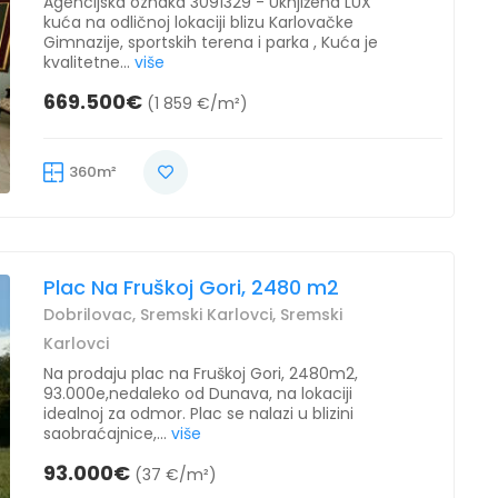
Agencijska oznaka 3091329 - Uknjižena LUX
kuća na odličnoj lokaciji blizu Karlovačke
Gimnazije, sportskih terena i parka , Kuća je
kvalitetne...
više
669.500€
(1 859 €/m²)
360m²
Plac Na Fruškoj Gori, 2480 m2
Dobrilovac, Sremski Karlovci, Sremski
Karlovci
Na prodaju plac na Fruškoj Gori, 2480m2,
93.000e,nedaleko od Dunava, na lokaciji
idealnoj za odmor. Plac se nalazi u blizini
saobraćajnice,...
više
93.000€
(37 €/m²)