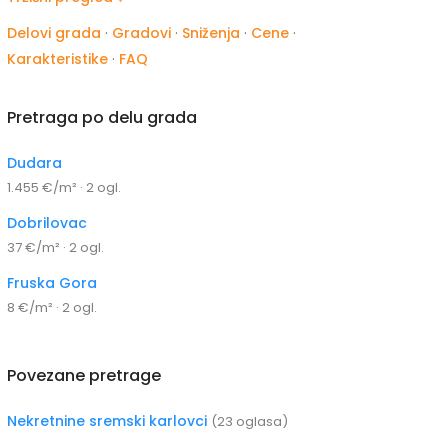
Delovi grada
·
Gradovi
·
Sniženja
·
Cene
·
Karakteristike
·
FAQ
Pretraga po delu grada
Dudara
1.455 €/m² · 2 ogl.
Dobrilovac
37 €/m² · 2 ogl.
Fruska Gora
8 €/m² · 2 ogl.
Povezane pretrage
Nekretnine sremski karlovci
(23 oglasa)