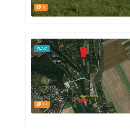
2
PLAC
10