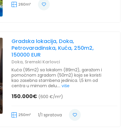
260m²
Gradska lokacija, Doka,
Petrovaradinska, Kuća, 250m2,
150000 EUR
Doka, Sremski Karlovci
Kuća (95m2) sa lokalom (89m2), garažom i
pomoćnom zgradom (50m2) koja se koristi
kao zasebna stambena jedinica. 1,5 km od
centra u mirnom delu....
više
150.000€
(600 €/m²)
250m²
1/1 spratova