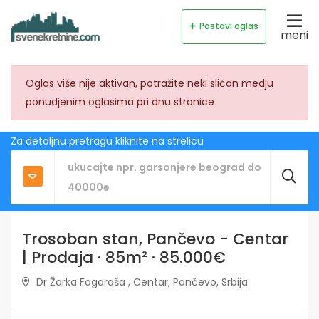
Postavi oglas
meni
Oglas više nije aktivan, potražite neki sličan medju
ponudjenim oglasima pri dnu stranice
Za detaljnu pretragu kliknite na strelicu
Trosoban stan, Pančevo - Centar
| Prodaja · 85m² · 85.000€
Dr Žarka Fogaraša , Centar, Pančevo, Srbija