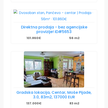
Direktna prodaja - bez agencijske
provizije! ID#5653
101.860€
56 m2
Gradska lokacija, Centar, Moše Pijade,
3.0, 83m2, 137000 EUR
137.000€
83 m2